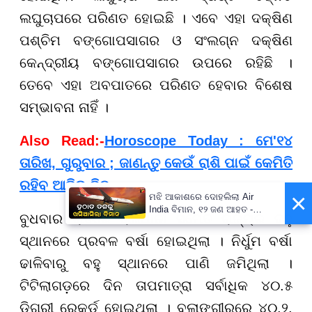
ଲଘୁଚାପରେ ପରିଣତ ହୋଇଛି । ଏବେ ଏହା ଦକ୍ଷିଣ
ପଶ୍ଚିମ ବଙ୍ଗୋପସାଗର ଓ ସଂଲଗ୍ନ ଦକ୍ଷିଣ
କେନ୍ଦ୍ରୀୟ ବଙ୍ଗୋପସାଗର ଉପରେ ରହିଛି ।
ତେବେ ଏହା ଅବପାତରେ ପରିଣତ ହେବାର ବିଶେଷ
ସମ୍ଭାବନା ନାହିଁ ।
Also Read:-
Horoscope Today : ମେ'୧୪
ତାରିଖ, ଗୁରୁବାର ; ଜାଣନ୍ତୁ କେଉଁ ରାଶି ପାଇଁ କେମିତି
ରହିବ ଆଜିର ଦିନ
×
ମଝି ଆକାଶରେ ଦୋହଲିଲା Air
India ବିମାନ, ୧୨ ଜଣ ଆହତ -
ବୁଧବାର ରାତିରେ ରାଜଧାନୀ ସମେତ ରାଜ୍ୟର ବହୁ
PrameyaNews7
ସ୍ଥାନରେ ପ୍ରବଳ ବର୍ଷା ହୋଇଥିଲା । ନିର୍ଧୁମ ବର୍ଷା
ଢାଳିବାରୁ ବହୁ ସ୍ଥାନରେ ପାଣି ଜମିଥିଲା ।
ଟିଟିଲାଗଡ଼ରେ ଦିନ ତାପମାତ୍ରା ସର୍ବାଧିକ ୪୦.୫
ଡିଗ୍ରୀ ରେକର୍ଡ ହୋଇଥିଲା । ବଲାଙ୍ଗୀରରେ ୪୦.୨,