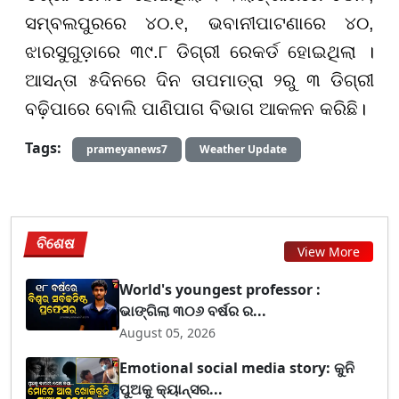
ସମ୍ବଲପୁରରେ ୪୦.୧, ଭବାନୀପାଟଣାରେ ୪୦,
ଝାରସୁଗୁଡ଼ାରେ ୩୯.୮ ଡିଗ୍ରୀ ରେକର୍ଡ ହୋଇଥିଲା ।
ଆସନ୍ତା ୫ଦିନରେ ଦିନ ତାପମାତ୍ରା ୨ରୁ ୩ ଡିଗ୍ରୀ
ବଢ଼ିପାରେ ବୋଲି ପାଣିପାଗ ବିଭାଗ ଆକଳନ କରିଛି।
Tags:
prameyanews7
Weather Update
ବିଶେଷ
View More
World's youngest professor :
ଭାଙ୍ଗିଲା ୩୦୬ ବର୍ଷର ର...
August 05, 2026
Emotional social media story: କୁନି
ପୁଅକୁ କ୍ୟାନ୍ସର...