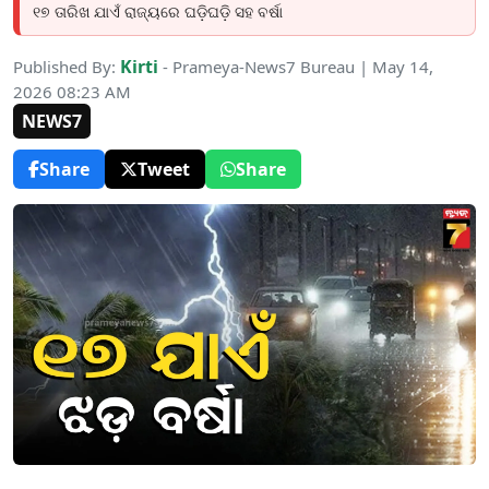
୧୭ ତାରିଖ ଯାଏଁ ରାଜ୍ୟରେ ଘଡ଼ିଘଡ଼ି ସହ ବର୍ଷା
Kirti
Published By:
- Prameya-News7 Bureau | May 14,
2026 08:23 AM
NEWS7
Share
Tweet
Share