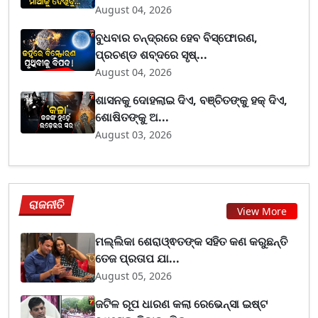
August 04, 2026
ବୁଧବାର ଚନ୍ଦ୍ରରେ ହେବ ବିସ୍ଫୋରଣ,
ପ୍ରଚଣ୍ଡ ଶବ୍ଦରେ ସୃଷ୍...
August 04, 2026
ଶାସନକୁ ଦୋହଲାଇ ଦିଏ, ବଞ୍ଚିତଙ୍କୁ ହକ୍ ଦିଏ,
ଶୋଷିତଙ୍କୁ ଅ...
August 03, 2026
ରାଜନୀତି
View More
ମଲ୍ଲିକା ଶେରାଓ୍ଵତଙ୍କ ସହିତ କଣ କରୁଛନ୍ତି
ତେଜ ପ୍ରତାପ ଯା...
August 05, 2026
ଜଟିଳ ରୂପ ଧାରଣ କଲା ରେଭେନ୍ସା ଇଷ୍ଟ