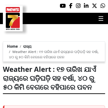
☰
Home
ରାଜ୍ୟ
Weather Alert : ୧୭ ତାରିଖ ଯାଏଁ ରାଜ୍ୟରେ ଘଡ଼ିଘଡ଼ି ସହ ବର୍ଷା,
୪୦ ରୁ ୫୦ କିମି ବେଗରେ ବହିପାରେ ପବନ
Weather Alert : ୧୭ ତାରିଖ ଯାଏଁ
ରାଜ୍ୟରେ ଘଡ଼ିଘଡ଼ି ସହ ବର୍ଷା, ୪୦ ରୁ
୫୦ କିମି ବେଗରେ ବହିପାରେ ପବନ