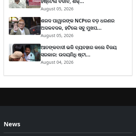
ହଷ୍ଟେଲ ବିଦାବ, ଶିକ୍...
August 05, 2026
ଶରଦ ପାୱାରଙ୍କ NCPରେ ବଡ଼ ଧରଣର
ଅଦଳବଦଳ, ହଟିଲେ ସବୁ ମୁଖପ...
August 05, 2026
ଆତଙ୍କବାଦୀ ଭଳି ବ୍ୟବହାର କଲେ ବିଜୟ
ସରକାର: ଉଦୟନିଧି ଷ୍ଟା...
August 04, 2026
News