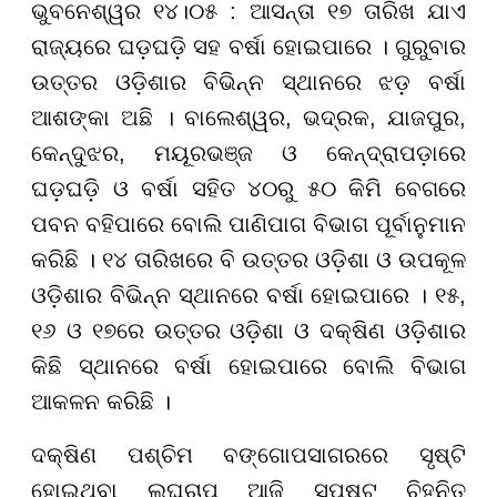
ଭୁବନେଶ୍ୱର ୧୪।୦୫ : ଆସନ୍ତା ୧୭ ତାରିଖ ଯାଏ
ରାଜ୍ୟରେ ଘଡ଼ଘଡ଼ି ସହ ବର୍ଷା ହୋଇପାରେ । ଗୁରୁବାର
ଉତ୍ତର ଓଡ଼ିଶାର ବିଭିନ୍ନ ସ୍ଥାନରେ ଝଡ଼ ବର୍ଷା
ଆଶଙ୍କା ଅଛି । ବାଲେଶ୍ୱର, ଭଦ୍ରକ, ଯାଜପୁର,
କେନ୍ଦୁଝର, ମୟୂରଭଞ୍ଜ ଓ କେନ୍ଦ୍ରାପଡ଼ାରେ
ଘଡ଼ଘଡ଼ି ଓ ବର୍ଷା ସହିତ ୪୦ରୁ ୫୦ କିମି ବେଗରେ
ପବନ ବହିପାରେ ବୋଲି ପାଣିପାଗ ବିଭାଗ ପୂର୍ବାନୁମାନ
କରିଛି । ୧୪ ତାରିଖରେ ବି ଉତ୍ତର ଓଡ଼ିଶା ଓ ଉପକୂଳ
ଓଡ଼ିଶାର ବିଭିନ୍ନ ସ୍ଥାନରେ ବର୍ଷା ହୋଇପାରେ । ୧୫,
୧୬ ଓ ୧୭ରେ ଉତ୍ତର ଓଡ଼ିଶା ଓ ଦକ୍ଷିଣ ଓଡ଼ିଶାର
କିଛି ସ୍ଥାନରେ ବର୍ଷା ହୋଇପାରେ ବୋଲି ବିଭାଗ
ଆକଳନ କରିଛି ।
ଦକ୍ଷିଣ ପଶ୍ଚିମ ବଙ୍ଗୋପସାଗରରେ ସୃଷ୍ଟି
ହୋଇଥିବା ଲଘୁଚାପ ଆଜି ସ୍ପଷ୍ଟ ଚିହ୍ନିତ