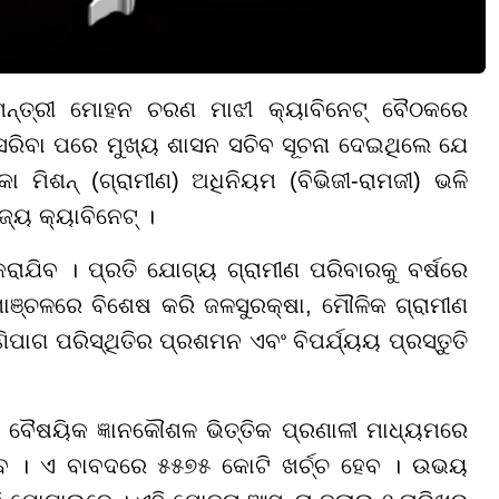
୍ୟମନ୍ତ୍ରୀ ମୋହନ ଚରଣ ମାଝୀ କ୍ୟାବିନେଟ୍ ବୈଠକରେ
ସରିବା ପରେ ମୁଖ୍ୟ ଶାସନ ସଚିବ ସୂଚନା ଦେଇଥିଲେ ଯେ
ମିଶନ୍ (ଗ୍ରାମୀଣ) ଅଧିନିୟମ (ବିଭିଜୀ-ରାମଜୀ) ଭଳି
ଜ୍ୟ କ୍ୟାବିନେଟ୍ ।
କରାଯିବ । ପ୍ରତି ଯୋଗ୍ୟ ଗ୍ରାମୀଣ ପରିବାରକୁ ବର୍ଷରେ
ରାମାଞ୍ଚଳରେ ବିଶେଷ କରି ଜଳସୁରକ୍ଷା, ମୌଳିକ ଗ୍ରାମୀଣ
ାଣିପାଗ ପରିସ୍ଥିତିର ପ୍ରଶମନ ଏବଂ ବିପର୍ଯ୍ୟୟ ପ୍ରସ୍ତୁତି
ଥା ବୈଷୟିକ ଜ୍ଞାନକୌଶଳ ଭିତ୍ତିକ ପ୍ରଣାଳୀ ମାଧ୍ୟମରେ
ାଯିବ । ଏ ବାବଦରେ ୫୫୭୫ କୋଟି ଖର୍ଚ୍ଚ ହେବ । ଉଭୟ