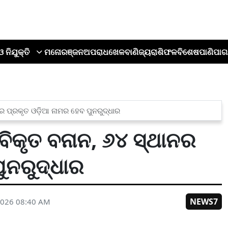
ଓ ନିଯୁକ୍ତି
ମନୋରଞ୍ଜନ
ଅପରାଧ
ଖେଳ
ବାଣିଜ୍ୟ
ରାଶିଫଳ
ବିଶେଷ
ପାଣିପାଗ
ନର ପ୍ରକୃତ ଓଡ଼ିଆ ନାମର ହେବ ପୁନରୁଦ୍ଧାର
ବିକୃତ ବନାନ, ୬୪ ସ୍ଥାନର
ୁନରୁଦ୍ଧାର
NEWS7
2026 08:40 AM