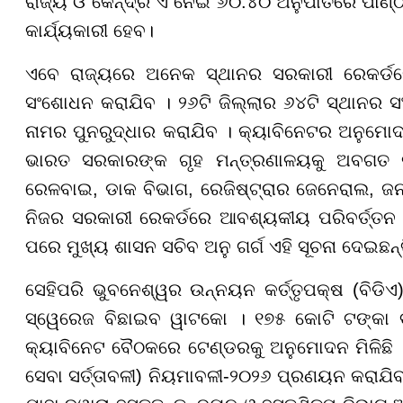
ରାଜ୍ୟ ଓ କେନ୍ଦ୍ର ଏ ନେଇ ୬୦:୪୦ ଅନୁପାତରେ ପାଣ୍ଠି
କାର୍ଯ୍ୟକାରୀ ହେବ।
ଏବେ ରାଜ୍ୟରେ ଅନେକ ସ୍ଥାନର ସରକାରୀ ରେକର୍ଡରେ
ସଂଶୋଧନ କରାଯିବ । ୨୬ଟି ଜିଲ୍ଲାର ୬୪ଟି ସ୍ଥାନର ସଂ
ନାମର ପୁନରୁଦ୍ଧାର କରାଯିବ । କ୍ୟାବିନେଟର ଅନୁମୋଦ
ଭାରତ ସରକାରଙ୍କ ଗୃହ ମନ୍ତ୍ରଣାଳୟକୁ ଅବଗତ କ
ରେଳବାଇ, ଡାକ ବିଭାଗ, ରେଜିଷ୍ଟ୍ରାର ଜେନେରାଲ, ଜନ
ନିଜର ସରକାରୀ ରେକର୍ଡରେ ଆବଶ୍ୟକୀୟ ପରିବର୍ତ୍ତନ 
ପରେ ମୁଖ୍ୟ ଶାସନ ସଚିବ ଅନୁ ଗର୍ଗ ଏହି ସୂଚନା ଦେଇଛନ୍ତ
ସେହିପରି ଭୁବନେଶ୍ୱର ଉନ୍ନୟନ କର୍ତ୍ତୃପକ୍ଷ (ବିଡିଏ)
ସ୍ୱେରେଜ ବିଛାଇବ ୱାଟକୋ । ୧୭୫ କୋଟି ଟଙ୍କା ବ
କ୍ୟାବିନେଟ ବୈଠକରେ ଟେଣ୍ଡରକୁ ଅନୁମୋଦନ ମିଳିଛି । ‘
ସେବା ସର୍ତ୍ତାବଳୀ) ନିୟମାବଳୀ-୨୦୨୬ ପ୍ରଣୟନ କରାଯିବ ।