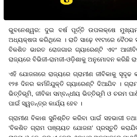
ଭୁବନେଶ୍ୱର: ଦୁଇ ବର୍ଷ ପୂର୍ତ୍ତି ଉପଲକ୍ଷେ ମୁଖ
ଅଧ୍ୟକ୍ଷତା କରିଥିଲେ । ରାତି ସାଢ଼େ ୧୧ଟାରେ ବୈଠକ 
ବିକଶିତ ଭାରତ ରୋଜଗାର ଗ୍ୟାରେଣ୍ଟି ଏବଂ ଆଜୀବିକା 
ରାଜ୍ୟରେ ବିଭିଜୀ-ରାମଜୀ-ଓଡ଼ିଶାକୁ ଅନୁମୋଦନ କରିଛି ରା
ଏହି ଯୋଜନାରେ ରାଜ୍ୟରେ ଗ୍ରାମୀଣ ଜୀବିକାକୁ ସୃଦୃଢ 
୧୨୫ ଦିନର କର୍ମନିଯୁକ୍ତି ଗ୍ୟାରେଣ୍ଟି ଦିଆଯିବ । ଗ୍
ଭିତ୍ତିଭୂମି, ଜୀବିକା ସମ୍ବନ୍ଧୀୟ ଭିତ୍ତିଭୂମି ଓ ଚରମ ପ
ପାଇଁ ସ୍ୱତନ୍ତ୍ର କାର୍ଯ୍ୟ ହେବ ।
ଗ୍ରାମୀଣ ବିକାଶ ସୁନିଶ୍ଚିତ କରିବା ପାଇଁ ସହଭାଗୀ ତ
‘ବିକଶିତ ଗ୍ରାମ ପଞ୍ଚାୟତ ଯୋଜନା’ ପ୍ରସ୍ତୁତି କର