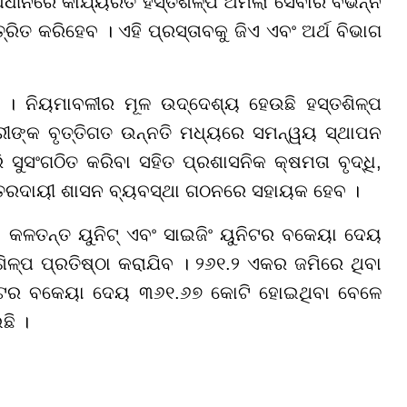
ଅଧୀନରେ କାର୍ଯ୍ୟରତ ହସ୍ତଶିଳ୍ପ ଅମଲା ସେବାର ବିଭିନ୍ନ
ତ୍ରିତ କରିହେବ । ଏହି ପ୍ରସ୍ତାବକୁ ଜିଏ ଏବଂ ଅର୍ଥ ବିଭାଗ
 । ନିୟମାବଳୀର ମୂଳ ଉଦ୍ଦେଶ୍ୟ ହେଉଛି ହସ୍ତଶିଳ୍ପ
ାରୀଙ୍କ ବୃତ୍ତିଗତ ଉନ୍ନତି ମଧ୍ୟରେ ସମନ୍ୱୟ ସ୍ଥାପନ
 ସୁସଂଗଠିତ କରିବା ସହିତ ପ୍ରଶାସନିକ କ୍ଷମତା ବୃଦ୍ଧି,
୍ତରଦାୟୀ ଶାସନ ବ୍ୟବସ୍ଥା ଗଠନରେ ସହାୟକ ହେବ ।
 କଳତନ୍ତ ୟୁନିଟ୍ ଏବଂ ସାଇଜିଂ ୟୁନିଟର ବକେୟା ଦେୟ
ଳ୍ପ ପ୍ରତିଷ୍ଠା କରାଯିବ । ୨୬୧.୨ ଏକର ଜମିରେ ଥିବା
ୁନିଟର ବକେୟା ଦେୟ ୩୬୧.୬୭ କୋଟି ହୋଇଥିବା ବେଳେ
ଛି ।