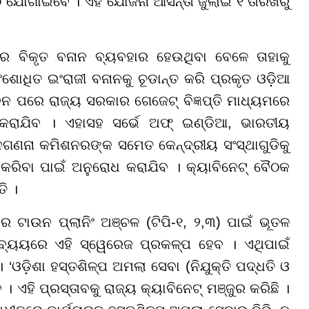
 ଯୋଗାଇବେ । ଏହି ଯୋଜନା ଆସନ୍ତା ଜୁଲାଇ ୧ ତାରିଖରୁ
 ବିକୃତ ବନାନ ବ୍ୟବହାର ହେଉଥିବା ବେଳେ ତାହାକୁ
ଶୋଧିତ ଇଂରାଜୀ ବନାନକୁ ଚୂଡାନ୍ତ କରି ପ୍ରକୃତ ଓଡ଼ିଆ
ନ ପରେ ରାଜ୍ୟ ସରକାର ଗେଜେଟ୍ ବିଜ୍ଞପ୍ତି ମାଧ୍ୟମରେ
ରାଯିବ । ଏହାସହ ସର୍ଭେ ଅଫ୍ ଇଣ୍ଡିଆ, ଭାରତୀୟ
ଗଣନା କମିଶନରଙ୍କ ସମେତ କେନ୍ଦ୍ରୀୟ ସଂସ୍ଥାଗୁଡିକୁ
କରିବା ପାଇଁ ଅନୁରୋଧ କରାଯିବ । କ୍ୟାବିନେଟ୍ ବୈଠକ
ି ।
ର ଟାଉନ ପ୍ଲାନିଂ ଅଞ୍ଚଳ (ଟିପି-୧, ୨,୩) ପାଇଁ ଭୂତଳ
୍ୟୟରେ ଏହି ସ୍ୱେରେଜ ପ୍ରକଳ୍ପ ହେବ । ଏଥିପାଇଁ
ଓଡ଼ିଶା ହସ୍ତଶିଳ୍ପ ଅମଲା ସେବା (ନିଯୁକ୍ତି ପଦ୍ଧତି ଓ
 ଏହି ପ୍ରସ୍ତାବକୁ ରାଜ୍ୟ କ୍ୟାବିନେଟ୍ ମଞ୍ଜୁର କରିଛି ।