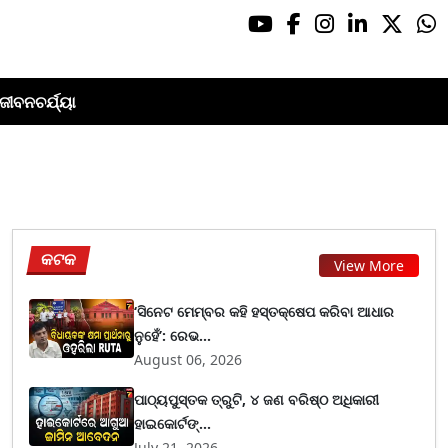
ଜୀବନଚର୍ଯ୍ୟା
କଟକ
View More
‘ସିନେଟ ମେମ୍ବର କହି ହସ୍ତକ୍ଷେପ କରିବା ଆଧାର
ନୁହେଁ’: ରେଭ...
August 06, 2026
ପାଠ୍ୟପୁସ୍ତକ ତ୍ରୁଟି, ୪ ଜଣ ବରିଷ୍ଠ ଅଧିକାରୀ
ହାଇକୋର୍ଟଙ୍...
July 21, 2026