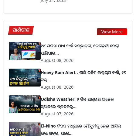
ପାଣିପାଗ
View More
୧୪ ତାରିଖ ଯାଏ ବର୍ଷା ସମ୍ଭାବନା, ଚେତାବନୀ ଦେଲା
ପାଣିପାଗ...
August 08, 2026
Heavy Rain Alert : ଲାଗି ରହିବ ଲଘୁଚାପ ବର୍ଷା, ୧୭
ଜିଲ୍...
August 08, 2026
Odisha Weather: ୨ ଦିନ ରାଜ୍ୟର ଅନେକ
ସ୍ଥାନରେ ପ୍ରବଳରୁ...
August 07, 2026
El-Nino ବିପଦ ମଧ୍ୟରେ ମୌସୁମୀକୁ ନେଇ ଆସିଲା
ଭଲ ଖବର, ପଜେ...