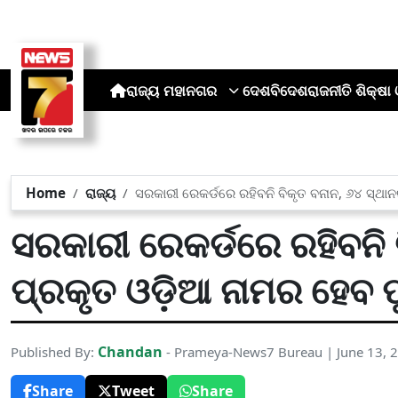
ରାଜ୍ୟ
ମହାନଗର
ଦେଶ
ବିଦେଶ
ରାଜନୀତି
ଶିକ୍ଷା 
Home
ରାଜ୍ୟ
ସରକାରୀ ରେକର୍ଡରେ ରହିବନି ବିକୃତ ବନାନ, ୬୪ ସ୍ଥା
ସରକାରୀ ରେକର୍ଡରେ ରହିବନି 
ପ୍ରକୃତ ଓଡ଼ିଆ ନାମର ହେବ ପ
Chandan
Published By:
- Prameya-News7 Bureau | June 13, 
Share
Tweet
Share