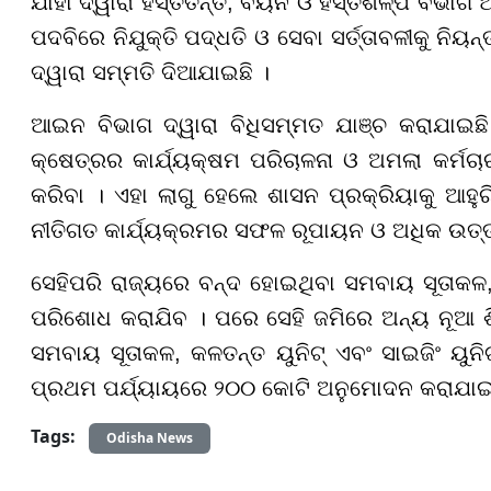
ଯାହା ଦ୍ୱାରା ହସ୍ତତନ୍ତ, ବୟନ ଓ ହସ୍ତଶିଳ୍ପ ବିଭାଗ 
ପଦବିରେ ନିଯୁକ୍ତି ପଦ୍ଧତି ଓ ସେବା ସର୍ତ୍ତାବଳୀକୁ ନିୟନ୍
ଦ୍ୱାରା ସମ୍ମତି ଦିଆଯାଇଛି ।
ଆଇନ ବିଭାଗ ଦ୍ୱାରା ବିଧିସମ୍ମତ ଯାଞ୍ଚ କରାଯାଇଛି
କ୍ଷେତ୍ରର କାର୍ଯ୍ୟକ୍ଷମ ପରିଚାଳନା ଓ ଅମଲା କର୍ମଚ
କରିବା । ଏହା ଲାଗୁ ହେଲେ ଶାସନ ପ୍ରକ୍ରିୟାକୁ ଆହୁରି
ନୀତିଗତ କାର୍ଯ୍ୟକ୍ରମର ସଫଳ ରୂପାୟନ ଓ ଅଧିକ ଉତ
ସେହିପରି ରାଜ୍ୟରେ ବନ୍ଦ ହୋଇଥିବା ସମବାୟ ସୂତାକଳ,
ପରିଶୋଧ କରାଯିବ । ପରେ ସେହି ଜମିରେ ଅନ୍ୟ ନୂଆ ଶି
ସମବାୟ ସୂତାକଳ, କଳତନ୍ତ ୟୁନିଟ୍ ଏବଂ ସାଇଜିଂ ୟ
ପ୍ରଥମ ପର୍ଯ୍ୟାୟରେ ୨୦୦ କୋଟି ଅନୁମୋଦନ କରାଯାଇ
Tags:
Odisha News