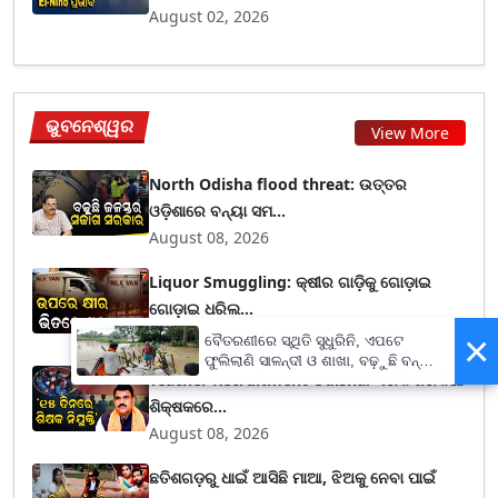
August 02, 2026
ଭୁବନେଶ୍ୱର
View More
North Odisha flood threat: ଉତ୍ତର
ଓଡ଼ିଶାରେ ବନ୍ୟା ସମ...
August 08, 2026
Liquor Smuggling: କ୍ଷୀର ଗାଡ଼ିକୁ ଗୋଡ଼ାଇ
ଗୋଡ଼ାଇ ଧରିଲ...
August 08, 2026
×
ବୈତରଣୀରେ ସ୍ଥିତି ସୁଧୁରିନି, ଏପଟେ
ଫୁଲିଲାଣି ସାଳନ୍ଦୀ ଓ ଶାଖା, ବଢ଼ୁଛି ବନ୍ୟା
Teacher Recruitment Odisha: ଏଣିକି ଜଣିକିଆ
ଭୟ
ଶିକ୍ଷକରେ...
August 08, 2026
ଛତିଶଗଡ଼ରୁ ଧାଇଁ ଆସିଛି ମାଆ, ଝିଅକୁ ନେବା ପାଇଁ