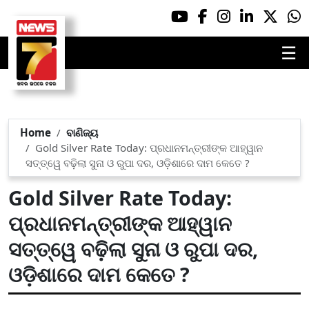
☰
Home
ବାଣିଜ୍ୟ
Gold Silver Rate Today: ପ୍ରଧାନମନ୍ତ୍ରୀଙ୍କ ଆହ୍ୱାନ
ସତ୍ତ୍ୱେ ବଢ଼ିଲା ସୁନା ଓ ରୁପା ଦର, ଓଡ଼ିଶାରେ ଦାମ କେତେ ?
Gold Silver Rate Today:
ପ୍ରଧାନମନ୍ତ୍ରୀଙ୍କ ଆହ୍ୱାନ
ସତ୍ତ୍ୱେ ବଢ଼ିଲା ସୁନା ଓ ରୁପା ଦର,
ଓଡ଼ିଶାରେ ଦାମ କେତେ ?