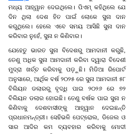
ମଧ୍ୟ ଆହ୍ୱାନ ଦେଇଥିଲେ। ପିଏମ୍ କହିଥିଲେ ଯେ
ଦିନ ଥିଲା ଦେଶ ହିତ ପାଇଁ ଲୋକେ ସୁନା ଦାନ
କରୁଥିଲେ। ହେଲେ ଏବେ ସମୟ ଆସିଛି ସୁନା ଦାନ
କରିବାର ନୁହେଁ, ସୁନା ନ କିଣିବାର।
ଯେହେତୁ ଭାରତ ସୁନା ବିଦେଶରୁ ଆମଦାନୀ କରୁଛି,
ତେଣୁ ଅଧିକ ସୁନା ଆମଦାନୀ କରିବା ଦ୍ୱାରା ବିଦେଶୀ
ମୁଦ୍ରା ଖର୍ଚ୍ଚ କରିବାକୁ ପଡ଼ୁଛି। ମିଡିଆ ରିପୋର୍ଟ
ଅନୁସାରେ, ଆର୍ଥିକ ବର୍ଷ ୨୦୨୫ ରେ ସୁନା ଆମଦାନୀ ୫୮
ବିଲିୟନ ଡଲାରରୁ ବୃଦ୍ଧି ପାଇ ୨୦୨୬ ରେ ୭୨
ବିଲିୟନ ଡଲାର ହୋଇଛି। ତେଣୁ ବର୍ଷକ ପାଇ ସୁନା ନ
କିଣିବାକୁ ଦେଶବାସୀଙ୍କୁ ଆହ୍ୱାନ ଦେଇଛନ୍ତି
ପ୍ରଧାନମନ୍ତ୍ରୀ। ସେହିଭଳି ପେଟ୍ରୋଲ, ଡିଜେଲ ଓ
ସାର ଆଦିର କମ ବ୍ୟବହାର କରିବାକୁ ମୋଦୀ