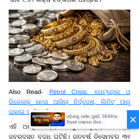
Also Read-
Petrol Crisis: ପେଟ୍ରୋଲ ଓ
ଡିଜେଲକୁ ନେଇ ଆସିଲା ନିର୍ଦ୍ଦେଶ, ଲିମିଟ୍ ଠାରୁ
ପକାଇ ପାରିବେନି ଅଧିକ ତେଲ
×
ଓଡ଼ିଶାକୁ ଆସିବ ପୁଞ୍ଜି, ତିନିଦିନିଆ
ଦିଲ୍ଲୀ ଗସ୍ତରେ ଯିବେ
ଏହି ଅବଧି ମଧ୍ୟରେ ରୁପା ମୂଲ୍ୟରେ ମଧ୍ୟ
ମୁଖ୍ୟମନ୍ତ୍ରୀ ମୋହନ ମାଝୀ
ଜବରଦସ୍ତ ବୃଦ୍ଧି ଘଟିଛି। ଗତବର୍ଷ ଡିସେମ୍ବର ୩୧