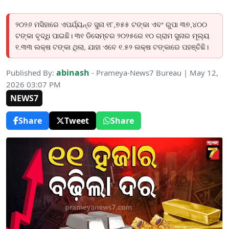
୨୦୨୬ ମସିହାରେ ଏପର୍ଯ୍ୟନ୍ତ ସୁନା ୧୮,୭୫୫ ଟଙ୍କା ଏବଂ ରୁପା ୩୭,୪୦୦
ଟଙ୍କା ବୃଦ୍ଧି ପାଇଛି। ୩୧ ଡିସେମ୍ବର ୨୦୨୫ରେ ୧୦ ଗ୍ରାମ ସୁନାର ମୂଲ୍ୟ
୧.୩୩ ଲକ୍ଷ ଟଙ୍କା ଥିଲା, ଯାହା ଏବେ ୧.୫୨ ଲକ୍ଷ ଟଙ୍କାରେ ପହଞ୍ଚିଛି।
abinash
Published By:
- Prameya-News7 Bureau | May 12,
2026 03:07 PM
NEWS7
Share
Tweet
Share