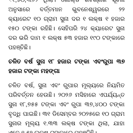
ଅନୁସାରେ ବର୍ତ୍ତମାନ ଭୁବନେଶ୍ୱରରେ ୨୨
କ୍ୟାରେଟ ୧୦ ଗ୍ରାମ ସୁନା ଦର ୧ ଲକ୍ଷ ୧ ହଜାର
୧୫୦ ଟଙ୍କା ରହିଛି। ସେହିପରି ୨୪ କ୍ୟାରେଟ ସୁନା
ଦର ଭରି ଦାମ ୧ ଲକ୍ଷ ୫୩ ହଜାର ୧୯୦ ଟଙ୍କାରେ
ପହଞ୍ଚିଛି।
ଚଳିତ ବର୍ଷ ସୁନା ୧୮ ହଜାର ଟଙ୍କା ଏବଂ
ରୁ
ପା ୩୭
ହଜାର ଟଙ୍କା ମହଙ୍ଗା
ଚଳିତ ବର୍ଷ, ସୁନା ଏବଂ ରୁପାର ମୂଲ୍ୟରେ ନିୟମିତ
ପରିବର୍ତ୍ତନ ହେଉଛି। ୨୦୨୬ ମସିହାରେ ଏପର୍ଯ୍ୟନ୍ତ
ସୁନା ୧୮,୭୫୫ ଟଙ୍କା ଏବଂ ରୁପା ୩୭,୪୦୦ ଟଙ୍କା
ବୃଦ୍ଧି ପାଇଛି। ୩୧ ଡିସେମ୍ବର ୨୦୨୫ରେ ୧୦ ଗ୍ରାମ
ସୁନାର ମୂଲ୍ୟ ୧.୩୩ ଲକ୍ଷ ଟଙ୍କା ଥିଲା, ଯାହା
ଏବେ ୧.୫୨ ଲକ୍ଷ ଟଙ୍କାରେ ପହଞ୍ଚିଛି।