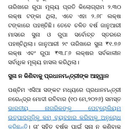
ତାରିଖରେ ରୁପା ମୂଲ୍ୟ ପ୍ରତି କିଲୋଗ୍ରାମ ୨.୩୦
ଲକ୍ଷ ଟଙ୍କା ଥିଲା, ଏବେ ଏହା ୨.୬୮ ଲକ୍ଷ
ଟଙ୍କାରେ ପହଞ୍ଚିଛି। ତେବେ ଚଳିତ ବର୍ଷ ଜାନୁଆରୀ
ମାସରେ ସୁନା ଓ ରୁପା ସର୍ବୋଚ୍ଚ ସ୍ତରରେ
ପହଞ୍ଚିଥିଲା। ଜାନୁଆରୀ ୨୯ ତାରିଖରେ ସୁନା ₹୧.୭୬
ଲକ୍ଷ ଏବଂ ରୁପା ₹୩.୮୬ ଲକ୍ଷର ସର୍ବକାଳୀନ
ସର୍ବାଧିକ ମୂଲ୍ୟ ହାସଲ କରିଥିଲା।
ସୁନା ନ କିଣିବାକୁ ପ୍ରଧାନମନ୍ତ୍ରୀଙ୍କ ଆହ୍ୱାନ
ପଶ୍ଚିମ ଏସିଆ ସଙ୍କଟ ମଧ୍ୟରେ ପ୍ରଧାନମନ୍ତ୍ରୀ
ନରେନ୍ଦ୍ର ମୋଦୀ ରବିବାର (୧୦ ମେ,୨୦୨୬) ସମସ୍ତ
ଭାରତୀୟ ନାଗରିକଙ୍କୁ ପେଟ୍ରୋଲିୟମ
ଉତ୍ପାଦଗୁଡ଼ିକୁ କମ୍ ବ୍ୟବହାର କରିବାକୁ ଅନୁରୋଧ
କରିଛନ୍ତି
। ତା' ସହିତ ବର୍ଷକ ପାଇଁ ସୁନା ନ କଣିବାକୁ