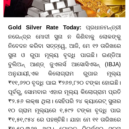
Gold Silver Rate Today:
ପ୍ରଧାନମନ୍ତ୍ରୀ
ନରେନ୍ଦ୍ର ମୋଦୀ ସୁନା ନ କିଣିବାକୁ ଲୋକଙ୍କୁ
ନିବେଦନ କରିବା ସତ୍ତ୍ୱେ, ଆଜି, ମେ ୧୨ ତାରିଖରେ
ସୁନା ଓ ରୁପା ମୂଲ୍ୟ ବୃଦ୍ଧି ପାଇଛି। ଇଣ୍ଡିଆ
ବୁଲିଅନ୍ ଆଣ୍ଡ୍ ଜୁଏଲର୍ସ ଆସୋସିଏସନ୍ (IBJA)
ଅନୁଯାୟୀ,ଏକ କିଲୋଗ୍ରାମ ରୁପାର ମୂଲ୍ୟ
₹୧୧,୬୨୦ ବୃଦ୍ଧି ପାଇ ₹୨୬୭,୮୨୦ ଟଙ୍କା ହୋଇଛି।
ପୂର୍ବରୁ, ସୋମବାର ଏହାର ମୂଲ୍ୟ କିଲୋଗ୍ରାମ ପ୍ରତି
₹୨.୫୬ ଲକ୍ଷ ଥିଲା। ସେହିପରି ୨୪ କ୍ୟାରେଟ୍ ସୁନାର
୧୦ ଗ୍ରାମ ମୂଲ୍ୟରେ ୧,୫୯୨ ଟଙ୍କା ବୃଦ୍ଧି ପାଇ
₹୧,୫୧,୯୫୪ ରେ ପହଞ୍ଚିଛି। ଯାହା ମେ ୧୧ ତାରିଖରେ
₹୧,୫୦,୩୬୨ ଥିଲା। ଗୋଲ୍ଡ ରିଟର୍ଣ୍ଣର ସୂଚନା