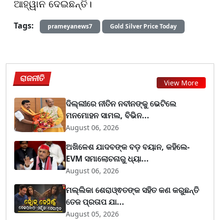
ଆହ୍ୱାନ ଦେଇଛନ୍ତି।
Tags:
prameyanews7
Gold Silver Price Today
ରାଜନୀତି
View More
ଦିଲ୍ଲୀରେ ନୀତିନ ନବୀନଙ୍କୁ ଭେଟିଲେ
ମନମୋହନ ସାମଲ, ବିଭିନ...
August 06, 2026
ଅଖିଳେଶ ଯାଦବଙ୍କ ବଡ଼ ବୟାନ, କହିଲେ-
EVM ସମାଲୋଚନାରୁ ଧ୍ୟା...
August 06, 2026
ମଲ୍ଲିକା ଶେରାଓ୍ଵତଙ୍କ ସହିତ କଣ କରୁଛନ୍ତି
ତେଜ ପ୍ରତାପ ଯା...
August 05, 2026