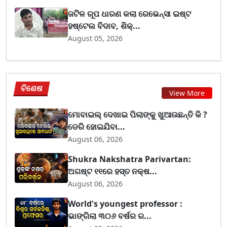
ଜଟିଳ ରୂପ ଧାରଣ କଲା ରେଭେନ୍ସା ଇଷ୍ଟ
ହଷ୍ଟେଲ ବିଦାବ, ଶିକ୍...
August 05, 2026
ବିଶେଷ
View More
ମୋବାଇଲ୍ ଦେଖାଇ ପିଲାଙ୍କୁ ଖୁଆଉଛନ୍ତି କି ?
ଡେରି ହୋଇଯିବା...
August 06, 2026
Shukra Nakshatra Parivartan:
ଅଗଷ୍ଟ ୧୧ରେ ହସ୍ତ ନକ୍ଷ...
August 06, 2026
World's youngest professor :
ଭାଙ୍ଗିଲା ୩୦୬ ବର୍ଷର ର...