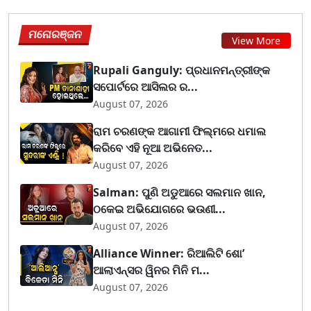
ମନୋରଞ୍ଜନ
View More
Rupali Ganguly: ପ୍ରଧାନମନ୍ତ୍ରୀଙ୍କ
ସପୋର୍ଟରେ ଆସିଲର ର...
August 07, 2026
ରାମ ଚରଣଙ୍କ ଆଗାମୀ ଫିଲ୍ମରେ ଧମାଲ
କରିବେ ଏହି ନୂଆ ଅଭିନେତ...
August 07, 2026
Salman: ପୁଣି ଅଡୁଆରେ ସଲମାନ ଖାନ,
ଠକେଇ ଅଭିଯୋଗରେ ଭଉଣୀ...
August 07, 2026
Alliance Winner: ରିଆଲିଟି ଶୋ’
ଆଲାଏନ୍ସର ୱିନର ମିନି ମ...
August 07, 2026