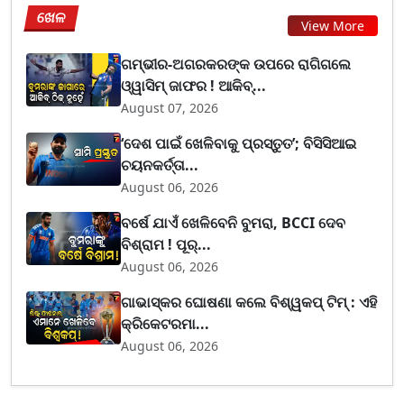
ଖେଳ
View More
ଗମ୍ଭୀର-ଅଗରକରଙ୍କ ଉପରେ ରାଗିଗଲେ
ଓ୍ୱାସିମ୍ ଜାଫର ! ଆକିବ୍...
August 07, 2026
‘ଦେଶ ପାଇଁ ଖେଳିବାକୁ ପ୍ରସ୍ତୁତ’; ବିସିସିଆଇ
ଚୟନକର୍ତ୍ତା...
August 06, 2026
ବର୍ଷେ ଯାଏଁ ଖେଳିବେନି ବୁମରା, BCCI ଦେବ
ବିଶ୍ରାମ ! ପୂର୍...
August 06, 2026
ଗାଭାସ୍କର ଘୋଷଣା କଲେ ବିଶ୍ୱକପ୍ ଟିମ୍ : ଏହି
କ୍ରିକେଟରମା...
August 06, 2026