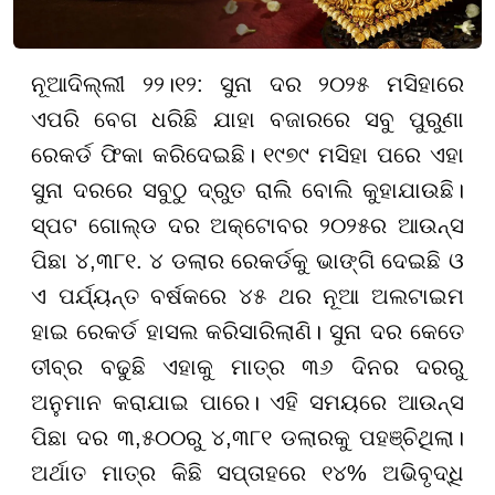
ନୂଆଦିଲ୍ଲୀ ୨୨।୧୨: ସୁନା ଦର ୨୦୨୫ ମସିହାରେ
ଏପରି ବେଗ ଧରିଛି ଯାହା ବଜାରରେ ସବୁ ପୁରୁଣା
ରେକର୍ଡ ଫିକା କରିଦେଇଛି। ୧୯୭୯ ମସିହା ପରେ ଏହା
ସୁନା ଦରରେ ସବୁଠୁ ଦ୍ରୁତ ରାଲି ବୋଲି କୁହାଯାଉଛି।
ସ୍ପଟ ଗୋଲ୍ଡ ଦର ଅକ୍ଟୋବର ୨୦୨୫ର ଆଉନ୍ସ
ପିଛା ୪,୩୮୧. ୪ ଡଲାର ରେକର୍ଡକୁ ଭାଙ୍ଗି ଦେଇଛି ଓ
ଏ ପର୍ଯ୍ୟନ୍ତ ବର୍ଷକରେ ୪୫ ଥର ନୂଆ ଅଲଟାଇମ
ହାଇ ରେକର୍ଡ ହାସଲ କରିସାରିଲାଣି। ସୁନା ଦର କେତେ
ତୀବ୍ର ବଢୁଛି ଏହାକୁ ମାତ୍ର ୩୬ ଦିନର ଦରରୁ
ଅନୁମାନ କରାଯାଇ ପାରେ। ଏହି ସମୟରେ ଆଉନ୍ସ
ପିଛା ଦର ୩,୫୦୦ରୁ ୪,୩୮୧ ଡଲାରକୁ ପହଞ୍ଚିଥିଲା।
ଅର୍ଥାତ ମାତ୍ର କିଛି ସପ୍ତାହରେ ୧୪% ଅଭିବୃଦ୍ଧି