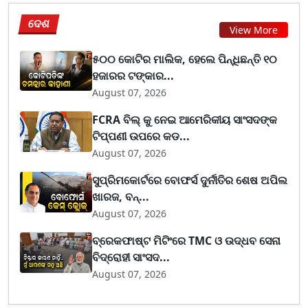
ଦେଶ
View More
୫୦୦ କୋଟିର ମାଲିକ, ହେଲେ ପିନ୍ଧିଛନ୍ତି ୧୦
ହଜାରର ଟଙ୍କାର...
August 07, 2026
FCRA ବିଲ୍ କୁ ନେଇ ଆମେରିକୀୟ ସାଂସଦଙ୍କ
ଟିପ୍ପଣୀ ଉପରେ କଡ...
August 07, 2026
ସୁପ୍ରିମକୋର୍ଟରେ ବୋଫର୍ସ ଦୁର୍ନୀତିର ଶେଷ ଅପିଲ
ଖାରଜ, ବନ୍...
August 07, 2026
ବ୍ରେକଫାଷ୍ଟ ମିଟିଂରେ TMC ଓ ଉଦ୍ଧବ ସେନା
ବିଦ୍ରୋହୀ ସାଂସଦ...
August 07, 2026