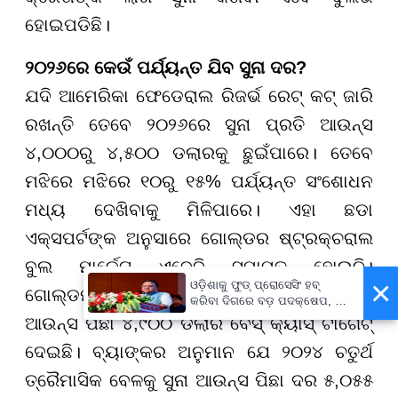
ହୋଇପଡିଛି।
୨୦୨୬ରେ କେଉଁ ପର୍ଯ୍ୟନ୍ତ ଯିବ ସୁନା ଦର?
ଯଦି ଆମେରିକା ଫେଡେରାଲ ରିଜର୍ଭ ରେଟ୍ କଟ୍ ଜାରି
ରଖନ୍ତି ତେବେ ୨୦୨୬ରେ ସୁନା ପ୍ରତି ଆଉନ୍ସ
୪,୦୦୦ରୁ ୪,୫୦୦ ଡଲାରକୁ ଛୁଇଁପାରେ। ତେବେ
ମଝିରେ ମଝିରେ ୧୦ରୁ ୧୫% ପର୍ଯ୍ୟନ୍ତ ସଂଶୋଧନ
ମଧ୍ୟ ଦେଖିବାକୁ ମିଳିପାରେ। ଏହା ଛଡା
ଏକ୍ସପର୍ଟଙ୍କ ଅନୁସାରେ ଗୋଲ୍ଡର ଷ୍ଟ୍ରକ୍ଚରାଲ
ବୁଲ ମାର୍କେଟ ଏବେବି ସମାପ୍ତ ହୋଇନି।
×
ଓଡ଼ିଶାକୁ ଫୁଡ୍ ପ୍ରୋସେସିଂ ହବ୍
ଗୋଲ୍ଡମ୍ୟାନ ସାକ୍ସ ୨୦୨୬ ସମାପ୍ତ ପର୍ଯ୍ୟନ୍ତ
କରିବା ଦିଗରେ ବଡ଼ ପଦକ୍ଷେପ, ୪୨
ହଜାରରୁ ଅଧିକ ନିଯୁକ୍ତି ସୁଯୋଗ
ଆଉନ୍ସ ପିଛା ୪,୯୦୦ ଡଲାର ବେସ୍ କ୍ୟାସ୍ ଟାର୍ଗେଟ୍
ଦେଇଛି। ବ୍ୟାଙ୍କର ଅନୁମାନ ଯେ ୨୦୨୪ ଚତୁର୍ଥ
ତ୍ରୈମାସିକ ବେଳକୁ ସୁନା ଆଉନ୍ସ ପିଛା ଦର ୫,୦୫୫