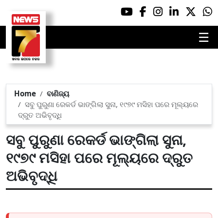
☰
Home
ବାଣିଜ୍ୟ
ସବୁ ପୁରୁଣା ରେକର୍ଡ ଭାଙ୍ଗିଲା ସୁନା, ୧୯୭୯ ମସିହା ପରେ ମୂଲ୍ୟରେ
ଦ୍ରୁତ ଅଭିବୃଦ୍ଧି
ସବୁ ପୁରୁଣା ରେକର୍ଡ ଭାଙ୍ଗିଲା ସୁନା,
୧୯୭୯ ମସିହା ପରେ ମୂଲ୍ୟରେ ଦ୍ରୁତ
ଅଭିବୃଦ୍ଧି