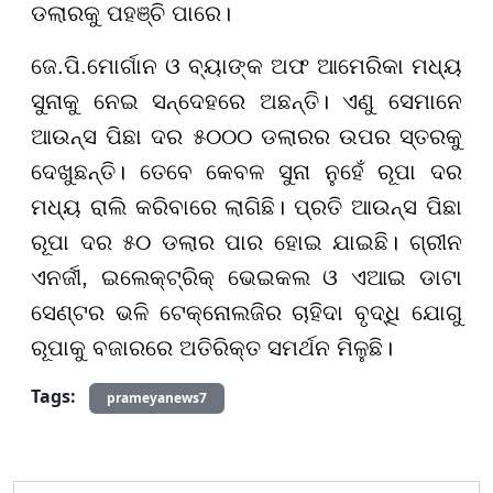
ଡଲାରକୁ ପହଞ୍ଚି ପାରେ।
ଜେ.ପି.ମୋର୍ଗାନ ଓ ବ୍ୟାଙ୍କ ଅଫ ଆମେରିକା ମଧ୍ୟ
ସୁନାକୁ ନେଇ ସନ୍ଦେହରେ ଅଛନ୍ତି। ଏଣୁ ସେମାନେ
ଆଉନ୍ସ ପିଛା ଦର ୫୦୦୦ ଡଲାରର ଉପର ସ୍ତରକୁ
ଦେଖୁଛନ୍ତି। ତେବେ କେବଳ ସୁନା ନୁହେଁ ରୂପା ଦର
ମଧ୍ୟ ରାଲି କରିବାରେ ଲାଗିଛି। ପ୍ରତି ଆଉନ୍ସ ପିଛା
ରୂପା ଦର ୫୦ ଡଲାର ପାର ହୋଇ ଯାଇଛି। ଗ୍ରୀନ
ଏନର୍ଜୀ, ଇଲେକ୍ଟ୍ରିକ୍ ଭେଇକଲ ଓ ଏଆଇ ଡାଟା
ସେଣ୍ଟର ଭଳି ଟେକ୍ନୋଲଜିର ଚାହିଦା ବୃଦ୍ଧି ଯୋଗୁ
ରୂପାକୁ ବଜାରରେ ଅତିରିକ୍ତ ସମର୍ଥନ ମିଳୁଛି।
Tags:
prameyanews7