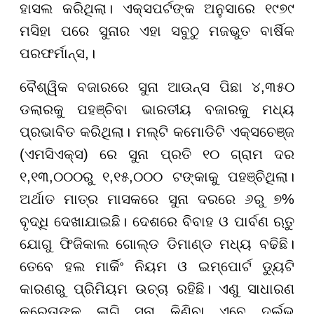
ହାସଲ କରିଥିଲା। ଏକ୍ସପର୍ଟଙ୍କ ଅନୁସାରେ ୧୯୭୯
ମସିହା ପରେ ସୁନାର ଏହା ସବୁଠୁ ମଜଭୁତ ବାର୍ଷିକ
ପରଫର୍ମାନ୍ସ,।
ବୈଶ୍ୱିକ ବଜାରରେ ସୁନା ଆଉନ୍ସ ପିଛା ୪,୩୫୦
ଡଲାରକୁ ପହଞ୍ଚିବା ଭାରତୀୟ ବଜାରକୁ ମଧ୍ୟ
ପ୍ରଭାବିତ କରିଥିଲା। ମଲ୍ଟି କମୋଡିଟି ଏକ୍ସଚେଞ୍ଜ
(ଏମସିଏକ୍ସ) ରେ ସୁନା ପ୍ରତି ୧୦ ଗ୍ରାମ ଦର
୧,୧୩,୦୦୦ରୁ ୧,୧୫,୦୦୦ ଟଙ୍କାକୁ ପହଞ୍ଚିଥିଲା।
ଅର୍ଥାତ ମାତ୍ର ମାସକରେ ସୁନା ଦରରେ ୬ରୁ ୭%
ବୃଦ୍ଧି ଦେଖାଯାଇଛି। ଦେଶରେ ବିବାହ ଓ ପାର୍ବଣ ଋତୁ
ଯୋଗୁ ଫିଜିକାଲ ଗୋଲ୍ଡ ଡିମାଣ୍ଡ ମଧ୍ୟ ବଢିଛି।
ତେବେ ହଲ ମାର୍କିଂ ନିୟମ ଓ ଇମ୍ପୋର୍ଟ ଡ୍ୟୁଟି
କାରଣରୁ ପ୍ରିମିୟମ ଉଚ୍ଚା ରହିଛି। ଏଣୁ ସାଧାରଣ
କ୍ରେତାଙ୍କ ଲାଗି ସୁନା କିଣିବା ଏବେ ଦୁର୍ଲଭ