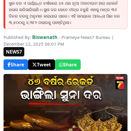
ସୁନା ଦର ଏ ପର୍ଯ୍ୟନ୍ତ ବର୍ଷକରେ ୪୫ ଥର ନୂଆ ଅଲଟାଇମ ହାଇ ରେକର୍ଡ
ହାସଲ କରିସାରିଲାଣି।। ସୁନା ଦର କେତେ ତୀବ୍ର ବଢୁଛି ଏହାକୁ ମାତ୍ର ୩୬
ଦିନର ଦରରୁ ଅନୁମାନ କରାଯାଇ ପାରେ। ଏହି ସମୟରେ ଆଉନ୍ସ ପିଛା ଦର
୩,୫୦୦ରୁ ୪,୩୮୧ ଡଲାରକୁ ପହଞ୍ଚିଥିଲା।
Biswanath
Published By:
- Prameya-News7 Bureau |
December 22, 2025 06:01 PM
NEWS7
Share
Tweet
Share