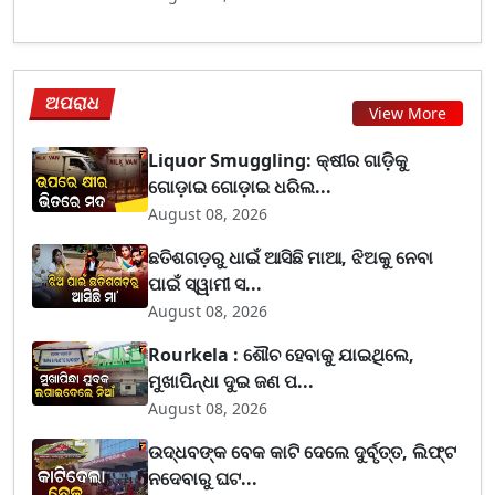
ଅପରାଧ
View More
Liquor Smuggling: କ୍ଷୀର ଗାଡ଼ିକୁ
ଗୋଡ଼ାଇ ଗୋଡ଼ାଇ ଧରିଲ...
August 08, 2026
ଛତିଶଗଡ଼ରୁ ଧାଇଁ ଆସିଛି ମାଆ, ଝିଅକୁ ନେବା
ପାଇଁ ସ୍ୱାମୀ ସ...
August 08, 2026
Rourkela : ଶୌଚ ହେବାକୁ ଯାଇଥିଲେ,
ମୁଖାପିନ୍ଧା ଦୁଇ ଜଣ ପ...
August 08, 2026
ଉଦ୍ଧବଙ୍କ ବେକ କାଟି ଦେଲେ ଦୁର୍ବୃତ୍ତ, ଲିଫ୍ଟ
ନଦେବାରୁ ଘଟ...