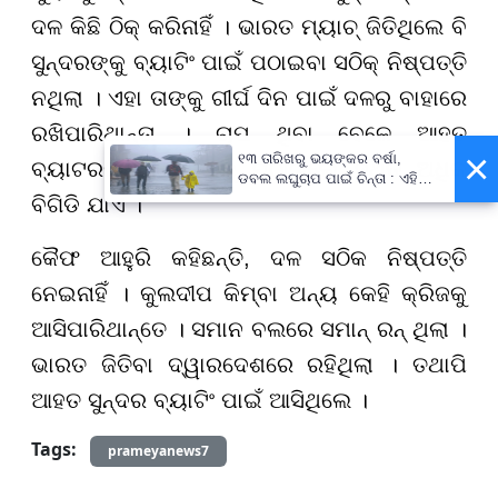
ଦଳ କିଛି ଠିକ୍ କରିନାହିଁ । ଭାରତ ମ୍ୟାଚ୍ ଜିତିଥିଲେ ବି
ସୁନ୍ଦରଙ୍କୁ ବ୍ୟାଟିଂ ପାଇଁ ପଠାଇବା ସଠିକ୍ ନିଷ୍ପତ୍ତି
ନଥିଲା । ଏହା ତାଙ୍କୁ ଗୀର୍ଘ ଦିନ ପାଇଁ ଦଳରୁ ବାହାରେ
ରଖିପାରିଥାନ୍ତା । ଚାପ ଥିବା ବେଳେ ଆହତ
×
୧୩ ତାରିଖରୁ ଭୟଙ୍କର ବର୍ଷା,
ବ୍ୟାଟରଙ୍କୁ ଖେଳିବାକୁ ପଠାଇଲେ ସ୍ଥିତି ଅଧିକ
ଡବଲ ଲଘୁଚାପ ପାଇଁ ଚିନ୍ତା : ଏହି
ସବୁ ଜିଲ୍ଲାବାସୀ ରୁହନ୍ତୁ ସାବଧାନ !
ବିଗିଡି ଯାଏ ।
କୈଫ ଆହୁରି କହିଛନ୍ତି, ଦଳ ସଠିକ ନିଷ୍ପତ୍ତି
ନେଇନାହିଁ । କୁଲଦୀପ କିମ୍ବା ଅନ୍ୟ କେହି କ୍ରିଜକୁ
ଆସିପାରିଥାନ୍ତେ । ସମାନ ବଲରେ ସମାନ୍ ରନ୍ ଥିଲା ।
ଭାରତ ଜିତିବା ଦ୍ୱାରଦେଶରେ ରହିଥିଲା । ତଥାପି
ଆହତ ସୁନ୍ଦର ବ୍ୟାଟିଂ ପାଇଁ ଆସିଥିଲେ ।
Tags:
prameyanews7