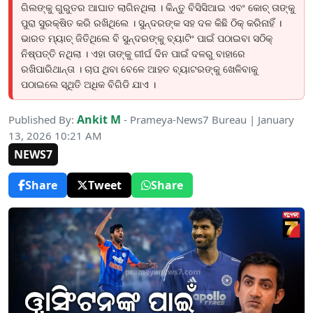
ଗିଲଙ୍କୁ ଗୁରୁତର ଆଘାତ ଲାଗିନଥିଲା । କିନ୍ତୁ ବିସିସିଆଇ ଏବଂ କୋଚ୍ ତାଙ୍କୁ
ପୁରା ସୁରକ୍ଷିତ କରି ରଖିଥିଲେ । ସୁନ୍ଦରଙ୍କ ସହ ଦଳ କିଛି ଠିକ୍ କରିନାହିଁ ।
ଭାରତ ମ୍ୟାଚ୍ ଜିତିଥିଲେ ବି ସୁନ୍ଦରଙ୍କୁ ବ୍ୟାଟିଂ ପାଇଁ ପଠାଇବା ସଠିକ୍
ନିଷ୍ପତ୍ତି ନଥିଲା । ଏହା ତାଙ୍କୁ ଗୀର୍ଘ ଦିନ ପାଇଁ ଦଳରୁ ବାହାରେ
ରଖିପାରିଥାନ୍ତା । ଚାପ ଥିବା ବେଳେ ଆହତ ବ୍ୟାଟରଙ୍କୁ ଖେଳିବାକୁ
ପଠାଇଲେ ସ୍ଥିତି ଅଧିକ ବିଗିଡି ଯାଏ ।
Ankit M
Published By:
- Prameya-News7 Bureau | January
13, 2026 10:21 AM
NEWS7
Share
Tweet
Share