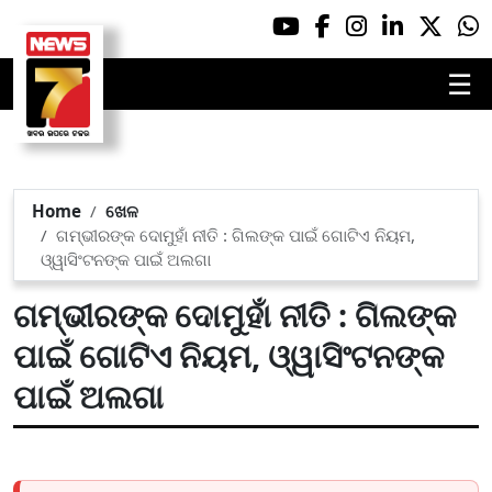
☰
Home
ଖେଳ
ଗମ୍ଭୀରଙ୍କ ଦୋମୁହାଁ ନୀତି : ଗିଲଙ୍କ ପାଇଁ ଗୋଟିଏ ନିୟମ,
ଓ୍ୱାସିଂଟନଙ୍କ ପାଇଁ ଅଲଗା
ଗମ୍ଭୀରଙ୍କ ଦୋମୁହାଁ ନୀତି : ଗିଲଙ୍କ
ପାଇଁ ଗୋଟିଏ ନିୟମ, ଓ୍ୱାସିଂଟନଙ୍କ
ପାଇଁ ଅଲଗା