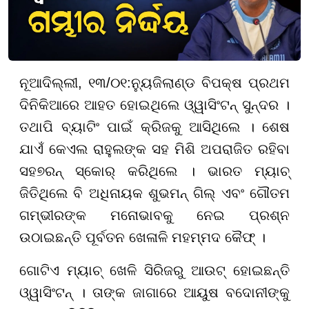
ନୂଆଦିଲ୍ଲୀ, ୧୩/୦୧:
ନ୍ୟୁଜିଲାଣ୍ଡ ବିପକ୍ଷ ପ୍ରଥମ
ଦିନିକିଆରେ ଆହତ ହୋଇଥିଲେ ଓ୍ୱାସିଂଟନ୍ ସୁନ୍ଦର ।
ତଥାପି ବ୍ୟାଟିଂ ପାଇଁ କ୍ରିଜକୁ ଆସିଥିଲେ । ଶେଷ
ଯାଏଁ କେଏଲ ରାହୁଲଙ୍କ ସହ ମିଶି ଅପରାଜିତ ରହିବା
ସହ
୭
ରନ୍ ସ୍କୋର୍ କରିଥିଲେ । ଭାରତ ମ୍ୟାଚ୍
ଜିତିଥିଲେ ବି ଅଧିନାୟକ ଶୁଭମନ୍ ଗିଲ୍ ଏବଂ ଗୌତମ
ଗମ୍ଭୀରଙ୍କ ମନୋଭାବକୁ ନେଇ ପ୍ରଶ୍ନ
ଉଠାଇଛନ୍ତି ପୂର୍ବତନ ଖେଳାଳି ମହମ୍ମଦ କୈଫ୍ ।
ଗୋଟିଏ ମ୍ୟାଚ୍ ଖେଳି ସିରିଜରୁ ଆଉଟ୍ ହୋଇଛନ୍ତି
ଓ୍ୱାସିଂଟନ୍ । ତାଙ୍କ ଜାଗାରେ ଆୟୁଷ ବଦୋନୀଙ୍କୁ