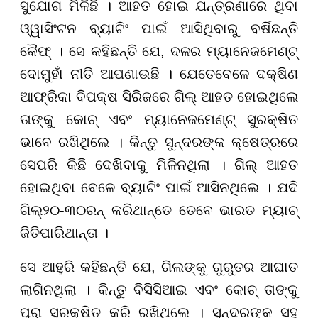
ସୁଯୋଗ ମିଳିଛି । ଆହତ ହୋଇ ଯନ୍ତ୍ରଣାରେ ଥିବା
ଓ୍ୱାସିଂଟନ ବ୍ୟାଟିଂ ପାଇଁ ଆସିଥିବାରୁ ବର୍ଷିଛନ୍ତି
କୈଫ୍ । ସେ କହିଛନ୍ତି ଯେ, ଦଳର ମ୍ୟାନେଜମେଣ୍ଟ୍
ଦୋମୁହାଁ ନୀତି ଆପଣାଉଛି । ଯେତେବେଳେ ଦକ୍ଷିଣ
ଆଫ୍ରିକା ବିପକ୍ଷ ସିରିଜରେ ଗିଲ୍ ଆହତ ହୋଇଥିଲେ
ତାଙ୍କୁ କୋଚ୍ ଏବଂ ମ୍ୟାନେଜମେଣ୍ଟ୍ ସୁରକ୍ଷିତ
ଭାବେ ରଖିଥିଲେ । କିନ୍ତୁ ସୁନ୍ଦରଙ୍କ କ୍ଷେତ୍ରରେ
ସେପରି କିଛି ଦେଖିବାକୁ ମିଳିନଥିଲା । ଗିଲ୍ ଆହତ
ହୋଇଥିବା ବେଳେ ବ୍ୟାଟିଂ ପାଇଁ ଆସିନଥିଲେ । ଯଦି
ଗିଲ୍
୨୦
-
୩୦
ରନ୍ କରିଥାନ୍ତେ ତେବେ ଭାରତ ମ୍ୟାଚ୍
ଜିତିପାରିଥାନ୍ତା ।
ସେ ଆହୁରି କହିଛନ୍ତି ଯେ, ଗିଲଙ୍କୁ ଗୁରୁତର ଆଘାତ
ଲାଗିନଥିଲା । କିନ୍ତୁ ବିସିସିଆଇ ଏବଂ କୋଚ୍ ତାଙ୍କୁ
ପୁରା ସୁରକ୍ଷିତ କରି ରଖିଥିଲେ । ସୁନ୍ଦରଙ୍କ ସହ