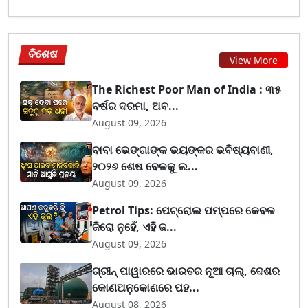
ବିଶେଷ
View More
The Richest Poor Man of India : ୩୫
ବର୍ଷର ଦରମା, ଅବ...
August 09, 2026
ବାବା ଭେଙ୍ଗାଙ୍କ ଭୟଙ୍କର ଭବିଷ୍ୟବାଣୀ,
୨୦୨୬ ଶେଷ ବେଳକୁ ଲ...
August 09, 2026
Petrol Tips: ପେଟ୍ରୋଲ ପମ୍ପରେ କେବଳ
ଜିରୋ ନୁହେଁ, ଏହି ଜ...
August 09, 2026
ଗ୍ରୀନ୍ ପାୱାରରେ ଭାରତର ନୂଆ ଚାଲ୍, ଦେଶର
କୋଣଅନୁକୋଣରେ ପହ...
August 08, 2026