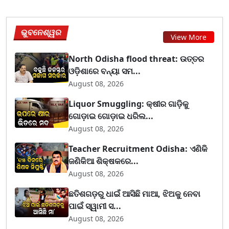
ଭୁବନେଶ୍ୱର
View More
North Odisha flood threat: ଉତ୍ତର
ଓଡ଼ିଶାରେ ବନ୍ୟା ସମ...
August 08, 2026
Liquor Smuggling: କ୍ଷୀର ଗାଡ଼ିକୁ
ଗୋଡ଼ାଇ ଗୋଡ଼ାଇ ଧରିଲ...
August 08, 2026
Teacher Recruitment Odisha: ଏଣିକି
ଜଣିକିଆ ଶିକ୍ଷକରେ...
August 08, 2026
ଛତିଶଗଡ଼ରୁ ଧାଇଁ ଆସିଛି ମାଆ, ଝିଅକୁ ନେବା
ପାଇଁ ସ୍ୱାମୀ ସ...
August 08, 2026