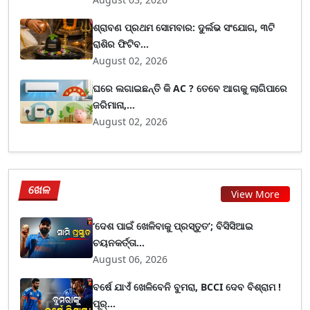
ଶ୍ରାବଣ ପ୍ରଥମ ସୋମବାର: ଦୁର୍ଲଭ ସଂଯୋଗ, ୩ଟି
ରାଶିର ଫିଟିବ...
August 02, 2026
ଘରେ ଲଗାଇଛନ୍ତି କି AC ? ତେବେ ଆଗକୁ ଲାଗିପାରେ
ଜରିମାନା,...
August 02, 2026
ଖେଳ
View More
‘ଦେଶ ପାଇଁ ଖେଳିବାକୁ ପ୍ରସ୍ତୁତ’; ବିସିସିଆଇ
ଚୟନକର୍ତ୍ତା...
August 06, 2026
ବର୍ଷେ ଯାଏଁ ଖେଳିବେନି ବୁମରା, BCCI ଦେବ ବିଶ୍ରାମ !
ପୂର୍...