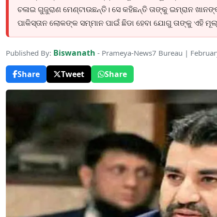
ଚଳାଇ ଗୁଜୁରାଣ ମେଣ୍ଟାଉଛନ୍ତି। ସେ କହିଛନ୍ତି ତାଙ୍କୁ ଇମ୍ରାନ ଖା
ପାକିସ୍ତାନ ଲୋକଙ୍କ ସମ୍ମାନ ପାଇଁ ଛିଡା ହେବା ଯୋଗୁ ତାଙ୍କୁ ଏହି ମୂଲ
Biswanath
Published By:
- Prameya-News7 Bureau | Februar
Share
Tweet
Share