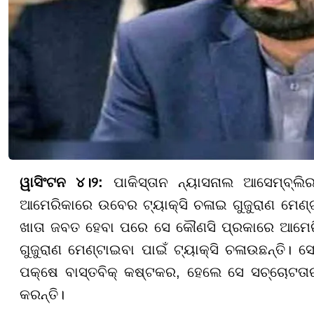
ୱାସିଂଟନ ୪।୨:
ପାକିସ୍ତାନ ନ୍ୟାସନାଲ ଆସେମ୍ବ୍ଲି
ଆମେରିକାରେ ଉବେର ଟ୍ୟାକ୍ସି ଚଳାଇ ଗୁଜୁରାଣ ମେଣ୍ଟା
ଖାତା ଜବତ ହେବା ପରେ ସେ କୌଣସି ପ୍ରକାରେ ଆମେର
ଗୁଜୁରାଣ ମେଣ୍ଟାଇବା ପାଇଁ ଟ୍ୟାକ୍ସି ଚଳାଉଛନ୍ତି। ସ
ପକ୍ଷେ ବାସ୍ତବିକ୍ କଷ୍ଟକର, ହେଲେ ସେ ସଚ୍ଚୋଟତାର ସ
କରନ୍ତି।