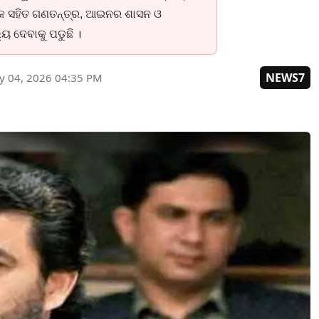
ନଙ୍କ ସହିତ ଗଣତନ୍ତ୍ର, ଆଇନର ଶାସନ ଓ
୍ୟ ଦେବାକୁ ପଡୁଛି ।
NEWS7
y 04, 2026 04:35 PM