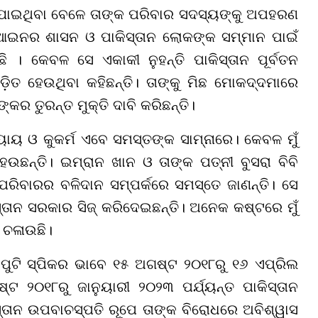
 ଯାଇଥିବା ବେଳେ ତାଙ୍କ ପରିବାର ସଦସ୍ୟଙ୍କୁ ଅପହରଣ
 ଆଇନର ଶାସନ ଓ ପାକିସ୍ତାନ ଲୋକଙ୍କ ସମ୍ମାନ ପାଇଁ
ି । କେବଳ ସେ ଏକାକୀ ନୁହନ୍ତି ପାକିସ୍ତାନ ପୂର୍ବତନ
଼ିତ ହେଉଥିବା କହିଛନ୍ତି। ତାଙ୍କୁ ମିଛ ମୋକଦ୍ଦମାରେ
କର ତୁରନ୍ତ ମୁକ୍ତି ଦାବି କରିଛନ୍ତି।
ାୟ ଓ କୁକର୍ମ ଏବେ ସମସ୍ତଙ୍କ ସାମ୍ନାରେ। କେବଳ ମୁଁ
େଉଛନ୍ତି। ଇମ୍ରାନ ଖାନ ଓ ତାଙ୍କ ପତ୍ନୀ ବୁସରା ବିବି
ପରିବାରର ବଳିଦାନ ସମ୍ପର୍କରେ ସମସ୍ତେ ଜାଣନ୍ତି। ସେ
୍ତାନ ସରକାର ସିଜ୍ କରିଦେଇଛନ୍ତି। ଅନେକ କଷ୍ଟରେ ମୁଁ
ି ଚଳାଉଛି।
େପୁଟି ସ୍ପିକର ଭାବେ ୧୫ ଅଗଷ୍ଟ ୨୦୧୮ରୁ ୧୬ ଏପ୍ରିଲ
୍ଟ ୨୦୧୮ରୁ ଜାନୁୟାରୀ ୨୦୨୩ ପର୍ଯ୍ୟନ୍ତ ପାକିସ୍ତାନ
୍ତାନ ଉପବାଚସ୍ପତି ରୂପେ ତାଙ୍କ ବିରୋଧରେ ଅବିଶ୍ୱାସ