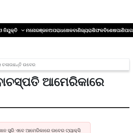
ଓ ନିଯୁକ୍ତି
ମନୋରଞ୍ଜନ
ଅପରାଧ
ଖେଳ
ବାଣିଜ୍ୟ
ରାଶିଫଳ
ବିଶେଷ
ପାଣିପାଗ
ରେ ଚଳାଉଛନ୍ତି ଉବେର
 ବାଚସ୍ପତି ଆମେରିକାରେ
ମ ଖାନ ସୁରି ଏବେ ଆମେରିକାରେ ଉବେର ଟ୍ୟାକ୍ସି