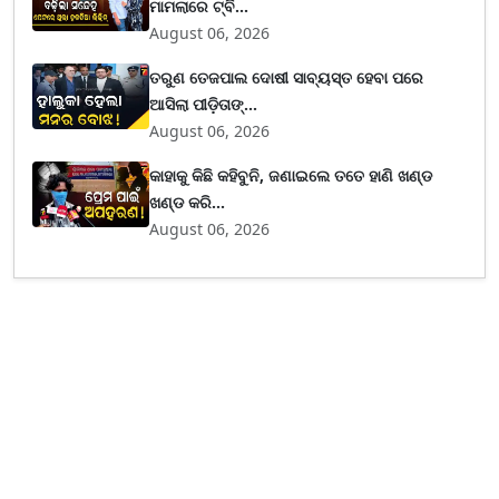
ମାମଲାରେ ଟ୍ବି...
August 06, 2026
ତରୁଣ ତେଜପାଲ ଦୋଷୀ ସାବ୍ୟସ୍ତ ହେବା ପରେ
ଆସିଲା ପୀଡ଼ିତାଙ୍...
August 06, 2026
କାହାକୁ କିଛି କହିବୁନି, ଜଣାଇଲେ ତତେ ହାଣି ଖଣ୍ଡ
ଖଣ୍ଡ କରି...
August 06, 2026