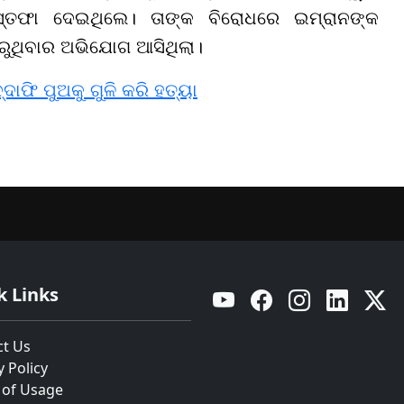
ଇସ୍ତଫା ଦେଇଥିଲେ। ତାଙ୍କ ବିରୋଧରେ ଇମ୍ରାନଙ୍କ
କରୁଥିବାର ଅଭିଯୋଗ ଆସିଥିଲା।
ାଫି ପୁଅକୁ ଗୁଳି କରି ହତ୍ୟା
k Links
YouTube
Facebook
Instagram
Linkedin
Twitt
ct Us
y Policy
 of Usage