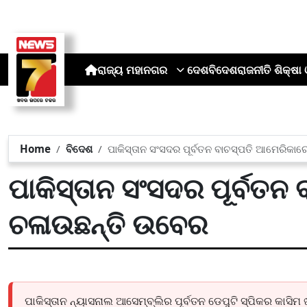
ରାଜ୍ୟ
ମହାନଗର
ଦେଶ
ବିଦେଶ
ରାଜନୀତି
ଶିକ୍ଷା 
Home
ବିଦେଶ
ପାକିସ୍ତାନ ସଂସଦର ପୂର୍ବତନ ବାଚସ୍ପତି ଆମେରିକା
ପାକିସ୍ତାନ ସଂସଦର ପୂର୍ବତନ
ଚଳାଉଛନ୍ତି ଉବେର
ପାକିସ୍ତାନ ନ୍ୟାସନାଲ ଆସେମ୍ବ୍ଲିର ପୂର୍ବତନ ଡେପୁଟି ସ୍ପିକର କାସି