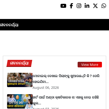
ଜୀବନଚର୍ଯ୍ୟା
ଜୀବନଚର୍ଯ୍ୟା
View More
ମୋବାଇଲ୍ ଦେଖାଇ ପିଲାଙ୍କୁ ଖୁଆଉଛନ୍ତି କି ? ଡେରି
ହୋଇଯିବା...
August 06, 2026
ହାର୍ଟ ପାଇଁ ଅଣ୍ଡା କ୍ଷତିକାରକ ନା ଏହାକୁ ନେଇ ରହିଛି
ଭୁଲ...
August 03, 2026