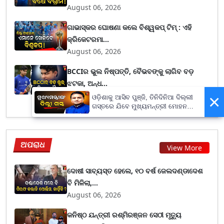
August 06, 2026
ଗାଭାସ୍କର ଘୋଷଣା କଲେ ବିଶ୍ୱକପ୍ ଟିମ୍ : ଏହି
କ୍ରିକେଟରମା...
August 06, 2026
BCCIର ଭୁଲ ନିଷ୍ପତ୍ତି, ବୈଭବଙ୍କୁ ଲାଗିବ ବଡ଼
ଝଟକା, ଅନ୍ଧ...
August 06, 2026
×
ଓଡ଼ିଶାକୁ ଆସିବ ପୁଞ୍ଜି, ତିନିଦିନିଆ ଦିଲ୍ଲୀ
ଗସ୍ତରେ ଯିବେ ମୁଖ୍ୟମନ୍ତ୍ରୀ ମୋହନ
ମାଝୀ
ଅପରାଧ
View More
ଦୋଷୀ ସାବ୍ୟସ୍ତ ହେଲେ, ୧୦ ବର୍ଷ ଜେଲଦଣ୍ଡାଦେଶ
ବି ମିଳିଲା,...
August 06, 2026
କନିଷ୍ଠ ଯନ୍ତ୍ରୀ ରଶ୍ମିରଞ୍ଜନ ସେଠୀ ମୃତ୍ୟୁ