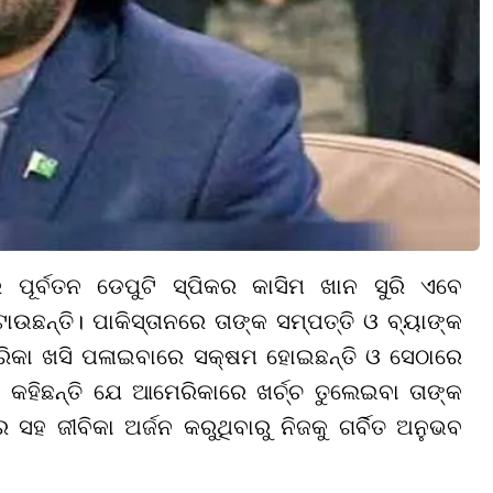
ର ପୂର୍ବତନ ଡେପୁଟି ସ୍ପିକର କାସିମ ଖାନ ସୁରି ଏବେ
ଉଛନ୍ତି। ପାକିସ୍ତାନରେ ତାଙ୍କ ସମ୍ପତ୍ତି ଓ ବ୍ୟାଙ୍କ
ିକା ଖସି ପଳାଇବାରେ ସକ୍ଷମ ହୋଇଛନ୍ତି ଓ ସେଠାରେ
େ କହିଛନ୍ତି ଯେ ଆମେରିକାରେ ଖର୍ଚ୍ଚ ତୁଲେଇବା ତାଙ୍କ
ହ ଜୀବିକା ଅର୍ଜନ କରୁଥିବାରୁ ନିଜକୁ ଗର୍ବିତ ଅନୁଭବ