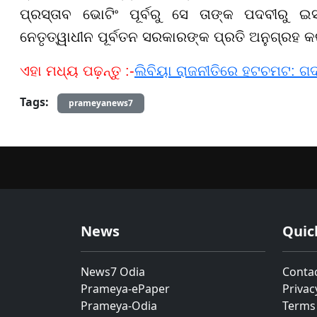
ପ୍ରସ୍ତାବ ଭୋଟିଂ ପୂର୍ବରୁ ସେ ତାଙ୍କ ପଦବୀରୁ 
ନେତୃତ୍ୱାଧୀନ ପୂର୍ବତନ ସରକାରଙ୍କ ପ୍ରତି ଅନୁଗ୍ରହ 
ଏହା ମଧ୍ୟ ପଢ଼ନ୍ତୁ :-
ଲିବିୟା ରାଜନୀତିରେ ହଟଚମଟ: ଗଦ୍ଦ
Tags:
prameyanews7
News
Quic
News7 Odia
Conta
Prameya-ePaper
Privac
Prameya-Odia
Terms