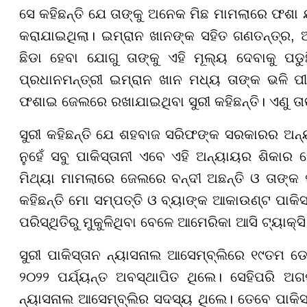
ସେ କହିଛନ୍ତି ଯେ ତାଙ୍କୁ ଅନେକ ମିଛ ମାମଲାରେ ଫଶା
କରାଯାଇଥିଲା। ଇମ୍ରାନ ଖାନଙ୍କ ସହିତ ଗଣତନ୍ତ୍ର,
ଛିଡା ହେବା ଯୋଗୁ ତାଙ୍କୁ ଏହି ମୂଲ୍ୟ ଦେବାକୁ ପଡୁଛ
ପ୍ରଧାନମନ୍ତ୍ରୀ ଇମ୍ରାନ ଖାନ ମଧ୍ୟ ତାଙ୍କ ଭଳି ପୀଡ
ଫଶାଇ ଜେଲରେ ରଖାଯାଇଥିବା ସୁରୀ କହିଛନ୍ତି। ଏଣୁ ତାଙ୍
ସୁରୀ କହିଛନ୍ତି ଯେ ଶହବାଜ ସରିଫଙ୍କ ସରକାରର ଅନ୍ୟ
ନୁହେଁ ସବୁ ପାକିସ୍ତାନୀ ଏବେ ଏହି ଅନ୍ୟାୟର ଶିକାର ହ
ମିଥ୍ୟା ମାମଲାରେ ଜେଲରେ ବନ୍ଦୀ ଅଛନ୍ତି ଓ ତାଙ୍କ 
କହିଛନ୍ତି ମୋ ସମ୍ପତ୍ତି ଓ ବ୍ୟାଙ୍କ ଆକାଉଣ୍ଟ ପାକିସ
ପରିସ୍ଥିତିରୁ ମୁକୁଳିଥିବା ବେଳେ ଆମେରିକା ଆସି ଟ୍ୟାକ୍ସ
ସୁରୀ ପାକିସ୍ତାନ ନ୍ୟାସନାଲ ଆସେମ୍ବ୍ଲିରେ ୧୯ତମ ଡ
୨୦୨୨ ପର୍ଯ୍ୟନ୍ତ ଅବସ୍ଥାପିତ ଥିଲେ। ସେହିପରି ଅଗଷ
ନ୍ୟାସନାଲ ଆସେମ୍ବ୍ଲିର ସଦସ୍ୟ ଥିଲେ। ତେବେ ପାକିସ