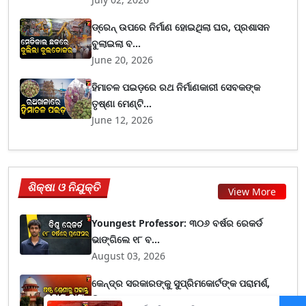
ଡ୍ରେନ୍ ଉପରେ ନିର୍ମାଣ ହୋଇଥିଲା ଘର, ପ୍ରଶାସନ
ବୁଲାଇଲା ବ...
June 20, 2026
ହିମାଚଳ ପଇଡ଼ରେ ରଥ ନିର୍ମାଣକାରୀ ସେବକଙ୍କ
ତୃଷ୍ଣା ମେଣ୍ଟି...
June 12, 2026
ଶିକ୍ଷା ଓ ନିଯୁକ୍ତି
View More
Youngest Professor: ୩୦୬ ବର୍ଷର ରେକର୍ଡ
ଭାଙ୍ଗିଲେ ୧୮ ବ...
August 03, 2026
କେନ୍ଦ୍ର ସରକାରଙ୍କୁ ସୁପ୍ରିମକୋର୍ଟଙ୍କ ପରାମର୍ଶ,
ପିଲାଙ୍କ...