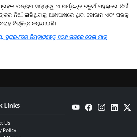
ପ୍ରବଳ ଉଦ୍ୟମ ସତ୍ତ୍ୱେ ଏ ପର୍ଯ୍ୟନ୍ତ ଚତୁର୍ଥ ମହଲାରେ ନିଆଁ
। ଭୟଙ୍କର ନିଆଁ ଲାଗିଥିବାରୁ ଆଖପାଖରେ ଥିବା ଦୋକାନ ଏବଂ ଘରକୁ
ବରାହ ବିଚ୍ଛିନ୍ନ କରାଯାଇଛି।
, ସୁପର-୮ରେ ଜିମ୍ବାଓ୍ଵେକୁ ୧୦୭ ରନରେ ଦେଲା ମାତ୍
k Links
YouTube
Facebook
Instagram
Linkedin
Twitt
ct Us
y Policy