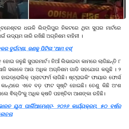
ୁବନେଶ୍ବର ଧଉଳି ଲିଙ୍ଗିପୁର ନିକଟରେ ଥିବା ସୁପର ମାର୍ଟରେ
ାଇଁ ଉଦ୍ୟମ ଜାରି ରଖିଛି ଅଗ୍ନିଶମ ବାହିନୀ ।
ଦୁର୍ଘଟଣା, ଜଣକୁ ପିଟିଲା ‘ଆମ ବସ୍’
 ହୋଇ ଜଳୁଛି ସୁପରମାର୍ଟ। ନିଆଁ ଲିଭାଇବା କାମରେ ଲାଗିଛନ୍ତି ୮
 ଆଜି ସକାଳେ ଆଉ ଅଧିକ ଅଗ୍ନିଶମ ଗାଡି ସହଯୋଗ କରୁଛି । ୨
ାଇଡ୍ରୋଲିକ୍ ପ୍ଲାଟଫର୍ମ ଲାଗିଛି। ଷ୍ଟ୍ରାଇକିଂ ଫାୟାର ଫୋର୍ସ
କାନ୍ଥରେ ଏବେ ବଡ଼ ଫାଟ ସୃଷ୍ଟି ହୋଇଛି। ତେଣୁ କିଛି ଅଂଶ
ିଲେ ଵିଲ୍ଡିଂକୁ ଅଧିକ କ୍ଷତି ପହଞ୍ଚିବା ଆଶଙ୍କା ରହିଛି।
ତ ୟୁଥ ପାର୍ଲିଆମେଣ୍ଟ- ୨୦୨୬ କାର୍ଯ୍ୟକ୍ରମ, ୫୦ ବର୍ଷର
ଲୋଚନା