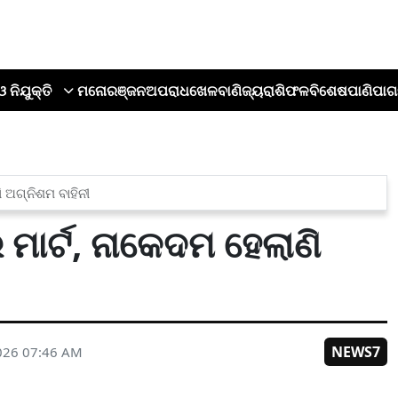
ଓ ନିଯୁକ୍ତି
ମନୋରଞ୍ଜନ
ଅପରାଧ
ଖେଳ
ବାଣିଜ୍ୟ
ରାଶିଫଳ
ବିଶେଷ
ପାଣିପାଗ
ି ଅଗ୍ନିଶମ ବାହିନୀ
 ମାର୍ଟ, ନାକେଦମ ହେଲାଣି
NEWS7
026 07:46 AM