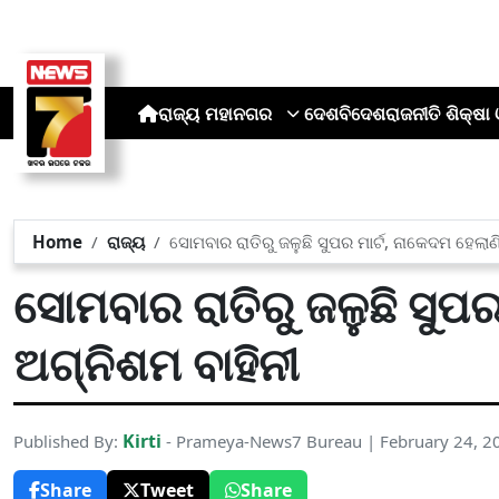
ରାଜ୍ୟ
ମହାନଗର
ଦେଶ
ବିଦେଶ
ରାଜନୀତି
ଶିକ୍ଷା 
Home
ରାଜ୍ୟ
ସୋମବାର ରାତିରୁ ଜଳୁଛି ସୁପର ମାର୍ଟ, ନାକେଦମ ହେଲାଣ
ସୋମବାର ରାତିରୁ ଜଳୁଛି ସୁପର
ଅଗ୍ନିଶମ ବାହିନୀ
Kirti
Published By:
- Prameya-News7 Bureau | February 24, 2
Share
Tweet
Share