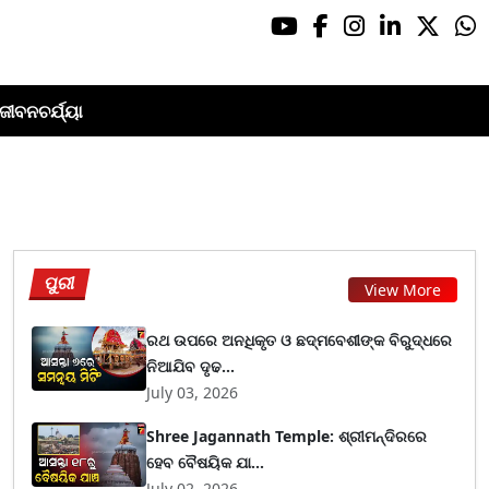
ଜୀବନଚର୍ଯ୍ୟା
ପୁରୀ
View More
ରଥ ଉପରେ ଅନଧିକୃତ ଓ ଛଦ୍ମବେଶୀଙ୍କ ବିରୁଦ୍ଧରେ
ନିଆଯିବ ଦୃଢ...
July 03, 2026
Shree Jagannath Temple: ଶ୍ରୀମନ୍ଦିରରେ
ହେବ ବୈଷୟିକ ଯା...
July 02, 2026