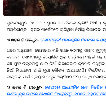
ଭୁବନେଶ୍ୱର ୨୪।୦୨ : ସୁପର ମାର୍କେଟରେ ଲାଗିଛି ନିଆଁ । ଭ
ଅଗ୍ନିକାଣ୍ଡ । ସୁପର ମାର୍କେଟରେ ଲାଗିଥିବା ନିଆଁକୁ ଲିଭାଇବା ପ
ଏ ଖବର ବି ପଢନ୍ତୁ:-
ପଳାସପଲ୍ଲୀ ଓଭରବ୍ରିଜ ନିକଟରେ ଭୟଙ୍କର 
ଖବର ଅନୁଯାୟୀ, ସୋମବାର ରାତି ସାଢେ ୧୦ଟାରୁ ଏଯାଏ ହୁତୁହୁତୁ
ଦମକଳ। ସୋମବାରଠୁ ନିୟୋଜିତ ଥିବା ଅଗ୍ନିଶମ ବାହିନୀ ସହ
ଶହ ଫୁଟ ଉଚ୍ଚତାକୁ ଯାଇ ନିଆଁ ଲିଭାଇବାର କ୍ଷମତା ରଖୁଥିବା ହ
ନିଆଁ ଲିଭାଇବା ପାଇଁ ନୂଆ କୌଶଳ ଆପଣାଇଛି। ବିଲ୍ଡିଙ୍ଗ 
ଭାଙ୍ଗିବା ପାଇଁ ପ୍ରୟାସ କରୁଛି ଅଗ୍ନିଶମ ଟିମ୍। କାନ୍ଥ ନଭାଙ୍ଗ
ଏ ଖବର ବି ପଢନ୍ତୁ:-
ସୋଆରେ ଆୟୋଜିତ ହେବ ବିକଶିତ ଭାର
ଗଣତନ୍ତ୍ର ଉପରେ ଆଧାରିତ ବିଷୟବସ୍ତୁ ଉପରେ କରାଯିବ ଆ