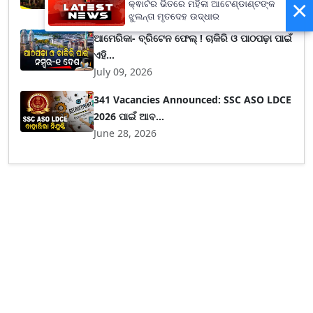
×
କ୍ଵାର୍ଟର ଭିତରେ ମହିଳା ଆଟେଣ୍ଡାଣ୍ଟଙ୍କ
July 16, 2026
ଝୁଲନ୍ତା ମୃତଦେହ ଉଦ୍ଧାର
ଆମେରିକା- ବ୍ରିଟେନ ଫେଲ୍ ! ଚାକିରି ଓ ପାଠପଢ଼ା ପାଇଁ
ଏହି...
July 09, 2026
341 Vacancies Announced: SSC ASO LDCE
2026 ପାଇଁ ଆବ...
June 28, 2026