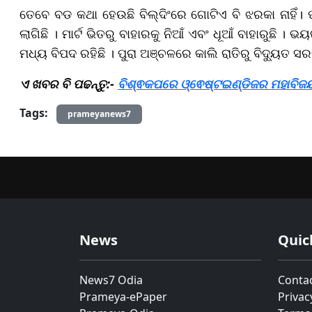
ତେବେ ବଡ କଥା ହେଉଛି ବିଲ୍ଦିଂରେ ଗୋଟିଏ ବି ଝରକା ନାହିଁ। 
ଲାଗିଛି । ମାର୍ଟ ଭିତରୁ ବାହାରକୁ ନିଆଁ ଏବଂ ଧୂଆଁ ବାହାରୁଛି 
ମଧ୍ୟ ବିପଦ ରହିଛି । ପୁରା ଅଞ୍ଚଳରେ କାଲି ରାତିରୁ ବିଦ୍ୟୁତ ସର
ଏ ଖବର ବି ପଢନ୍ତୁ:-
ବିଶ୍ଵକପରେ ଓ୍ଵେଷ୍ଟଇଣ୍ଡିଜର ମହାବିଜୟ
Tags:
prameyanews7
News
Quic
News7 Odia
Conta
Prameya-ePaper
Privac