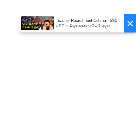
×
Teacher Recruitment Odisha: ଏଣିକି
ଜଣିକିଆ ଶିକ୍ଷକରେ ଚାଲିବନି ସ୍କୁଲ,
ନିଯୁକ୍ତ ହେବେ ନୂଆ ଶିକ୍ଷକ ; ୧୫ ଦିନରେ
ପ୍ରକ୍ରିୟା ସାରିବାକୁ ନିର୍ଦ୍ଦେଶ