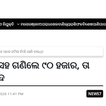
ଓ ନିଯୁକ୍ତି
ମନୋରଞ୍ଜନ
ଅପରାଧ
ଖେଳ
ବାଣିଜ୍ୟ
ରାଶିଫଳ
ବିଶେଷ
ପାଣିପାଗ
ପରେ ହଟିଲା ନିଆଁ ପାଣି ବାସନ୍ଦ
ସହ ଗଣିଲେ ୯୦ ହଜାର, ତା
୍ଦ
NEWS7
2026 11:41 PM