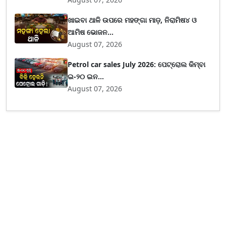
ଖାଇବା ଥାଳି ଉପରେ ମହଙ୍ଗା ମାଡ଼, ନିରାମିଷ୪ ଓ
ଆମିଷ ଭୋଜନ...
August 07, 2026
Petrol car sales July 2026: ପେଟ୍ରୋଲ କିମ୍ବା
ଇ-୨୦ ଇନ...
August 07, 2026