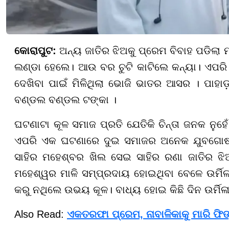
କୋରାପୁଟ:
ଅନ୍ୟ ଜାତିର ଝିଅକୁ ପ୍ରେମ ବିବାହ ପଡିଲା
ଲଣ୍ଡା ହେଲେ। ଆଉ ବର ଚୁଟି କାଟିଲେ କନ୍ୟା। ଏପରି
ଦେଖିବା ପାଇଁ ମିଳିଥିଲା ଭୋଜି ଭାତର ଆସର । ପାହା
ବଣ୍ଡଲ ବଣ୍ଡଲ ଟଙ୍କା ।
ଘଟଣାଟା କୂଳ ସମାଜ ପ୍ରତି ଯେତିକି ଚିନ୍ତା ଜନକ ନୁହେଁ
ଏପରି ଏକ ଘଟଣାରେ ଦୁଇ ସମାଜର ଅନେକ ଯୁବଗୋଷ୍ଠୀ 
ସାହିର ମହେଶ୍ବର ଖିଲ ସେଇ ସାହିର ରଣା ଜାତିର ଝିଅ ଉ
ମହେଶ୍ୱର ମାଳି ସମ୍ପ୍ରଦାୟ ହୋଇଥିବା ବେଳେ ଉର୍ମିଳ
କରୁ ନଥିଲେ ଉଭୟ କୂଳ। ବାଧ୍ୟ ହୋଇ କିଛି ଦିନ ଉର୍ମିଳ
Also Read:
ଏକତରଫା ପ୍ରେମ, ନାବାଳିକାକୁ ମାରି ଫିଙ