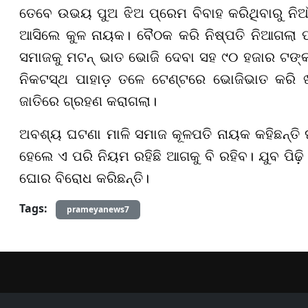
ତେବେ ଉଭୟ ପୁଅ ଝିଅ ପ୍ରେମ ବିବାହ କରିଥିବାରୁ ନିଆଁ
ଆସିଲେ କୁଳ ନାୟକ। ବୈଠକ କରି ନିଷ୍ପତି ନିଆଗଲା ପୂ
ସମାଜକୁ ମଟନ୍ ଭାତ ଭୋଜି ଦେବା ସହ ୯୦ ହଜାର ଟଙ୍କା
ନିକଟସ୍ଥ ପାହାଡ଼ ତଳେ ଟେଣ୍ଟରେ ଭୋଜିଭାତ କରି ଖଗ
ଜାତିରେ ଗ୍ରହଣ କରାଗଲା।
ଅବଶ୍ୟ ଘଟଣା ମାଳି ସମାଜ କୂଳପତି ନାୟକ କହିଛନ୍ତି ଘଟଣ
ହେଲେ ଏ ପରି ନିୟମ ରହିଛି ଆଗକୁ ବି ରହିବ। ଯୁବ ପିଢ଼ି
ଘୋର ବିରୋଧ କରିଛନ୍ତି।
Tags:
prameyanews7