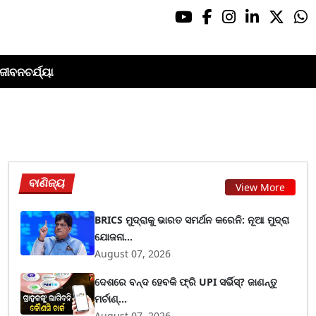
ଜୀବନଚର୍ଯ୍ୟା
ବାଣିଜ୍ୟ
View More
BRICS ମୁଦ୍ରାକୁ ଭାରତ ସମର୍ଥନ କରେନି: ନୂଆ ମୁଦ୍ରା
ଯୋଜନା...
August 07, 2026
ଦେଶରେ ବନ୍ଦ ହେବକି ଫ୍ରି UPI ସର୍ଭିସ୍? ଜାଣନ୍ତୁ
ମର୍ଚାଣ୍...
August 07, 2026