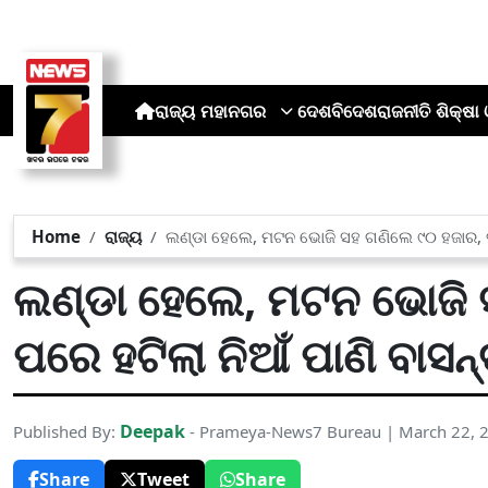
ରାଜ୍ୟ
ମହାନଗର
ଦେଶ
ବିଦେଶ
ରାଜନୀତି
ଶିକ୍ଷା 
Home
ରାଜ୍ୟ
ଲଣ୍ଡା ହେଲେ, ମଟନ ଭୋଜି ସହ ଗଣିଲେ ୯୦ ହଜାର, ତା 
ଲଣ୍ଡା ହେଲେ, ମଟନ ଭୋଜି 
ପରେ ହଟିଲା ନିଆଁ ପାଣି ବାସନ
Deepak
Published By:
- Prameya-News7 Bureau | March 22, 
Share
Tweet
Share