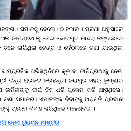
 ମହଙ୍ଗା। ସମାଜକୁ ଦେଲେ ୯୦ ହଜାର । ପ୍ରଥା ଅନୁସାରେ
 ଏକ ଜାତିପ୍ରଥାକୁ ନେଇ କୋରାପୁଟ ମାଛରା ଜଙ୍ଗଲରେ
ଡ଼ ତଳେ ଲାଗିଥିଲା ଟେଣ୍ଟ ଓ ବୈଠକରେ ଗଣା ଯାଉଥିଲା
 ସାମ୍ପ୍ରତିକ ପରିସ୍ଥିତିରେ କୂଳ ବା ଜାତିପ୍ରଥାକୁ ନେଇ
ଚିନ୍ତା ପ୍ରକଟ କରିଛନ୍ତି। ଜୟପୁର ସହର କୁମ୍ଭାର
ର୍ମିଳାଙ୍କୁ ଦୀର୍ଘ ଦିନ ଧରି ପ୍ରେମ କରି ଆସୁଥିଲେ।
ା ରଣା ସମାଜର। ଏମାନଙ୍କ ବିବାହକୁ ଅନୁମତି ପ୍ରଦାନ
ାଙ୍କୁ ପ୍ରେମ ବିବାହ କରିଥିଲେ ମହେଶ୍ବର ।
୍ଗି ଦେଲା ଟ୍ୟୁସନ ମାଷ୍ଟର