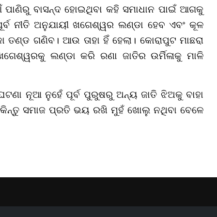
 ପାଣିରୁ ବାସନ୍ଦ ହୋଇଥିବା କହି ସମାଧାନ ପାଇଁ ଆଗକୁ
ର୍ବ ନୀତି ଅନୁଯାୟୀ ଖଗେଶ୍ୱର ଲଣ୍ଡା ହେବ ଏବଂ କୂଳ
 ତଣ୍ଡ ଗଣିବ। ଆଉ ତାହା ହିଁ ହେଲା। କୋରାପୁଟ ମାଛରା
େଶ୍ୱରକୁ ଲଣ୍ଡା କରି ରଣା ଜାତିର ଉର୍ମିଳାକୁ ମାଳି
ା ନୂଆ ନୁହେଁ ପୂର୍ବ ପୁରୁଷରୁ ଅନ୍ୟ ଜାତି ଝିଅକୁ ବାହା
 କିନ୍ତୁ ସମାଜ ପ୍ରତି ଭୟ ରଖି ମୁହଁ ଖୋଲୁ ନଥିବା ବେଳେ