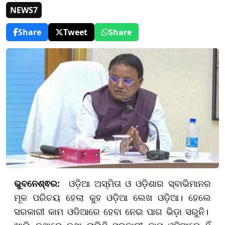
NEWS7
Share
Tweet
Share
ଭୁବନେଶ୍ଵର:
ଓଡ଼ିଆ ଅସ୍ମିତା ଓ ଓଡ଼ିଶାର ସ୍ବାଭିମାନର
ମୂଳ ପରିଚୟ ହେଲା କୁହ ଓଡ଼ିଆ ଲେଖ ଓଡ଼ିଆ। ହେଲେ
ସରକାରୀ କାମ ଓଡିଆରେ ହେବା ନେଇ ପାଗ ଭିଡ଼ା ସରୁନି।