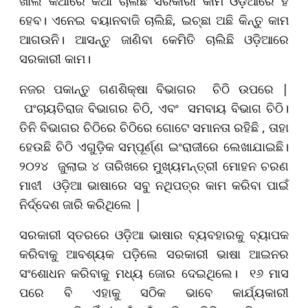
ଖାଲି କଥାରେ କଥା ଚାଲିଛି ସରକାରୀ କାମ ଓଡ଼ିଆରେ ହିଁ
ହେବ। ଏନେଇ ବୟାନବାଜି ଚାଲିଛି, ଇଚ୍ଛା ଅଛି କିନ୍ତୁ କାମ
ଆଗଉନି। ଆସନ୍ତୁ ଜାଣିବା କେମିତି ଚାଲିଛି ଓଡ଼ିଆରେ
ସରକାରୀ କାମ।
ନଜର ପକାନ୍ତୁ ଗଣଶିକ୍ଷା ବିଭାଗର ଚିଠି ଉପରେ |
ପଂଚାୟତିରାଜ ବିଭାଗର ଚିଠି, ଏବଂ ସମବାୟ ବିଭାଗ ଚିଠି।
ତିନି ବିଭାଗର ଚିଠିରେ ଚିଠିରେ ଗୋଟେ ସମାନତା ରହିଛି , ତାହା
ହେଉଛି ଚିଠି ଏଗୁଡ଼ିକ ସମ୍ପୂର୍ଣ୍ଣ ଇଂରାଜୀରେ ଲେଖାଯାଇଛି।
୨୦୨୪ ଜୁଲାଇ ୪ ତାରିଖରେ ମୁଖ୍ୟମନ୍ତ୍ରୀ ମୋହନ ଚରଣ
ମାଝୀ ଓଡ଼ିଆ ଭାଷାରେ ସବୁ ନଥିପତ୍ର କାମ କରିବା ପାଇଁ
ନିର୍ଦ୍ଦେଶ ଜାରି କରିଥିଲେ |
ସରକାରୀ ସ୍ତରରେ ଓଡ଼ିଆ ଭାଷାର ବ୍ୟବହାରକୁ ବ୍ୟାପକ
କରିବାକୁ ଆବଶ୍ୟକ ପଡ଼ିଲେ ସରକାରୀ ଭାଷା ଆଇନର
ସଂଶୋଧନ କରିବାକୁ ମଧ୍ୟ ଜୋର ଦେଇଥିଲେ। ୧୬ ମାସ
ପରେ ବି ଏହାକୁ ସଠିକ ଭାବେ କାର୍ଯ୍ୟକାରୀ