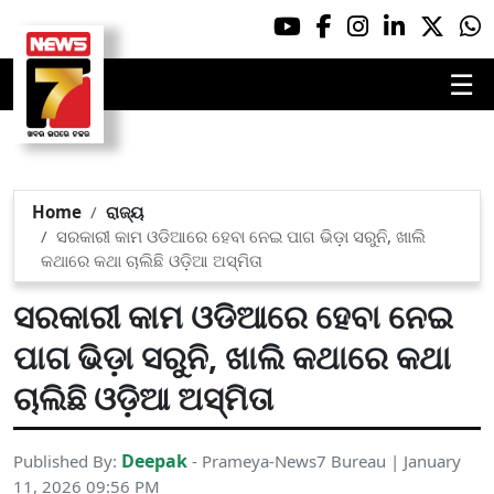
☰
Home
ରାଜ୍ୟ
ସରକାରୀ କାମ ଓଡିଆରେ ହେବା ନେଇ ପାଗ ଭିଡ଼ା ସରୁନି, ଖାଲି
କଥାରେ କଥା ଚାଲିଛି ଓଡ଼ିଆ ଅସ୍ମିତା
ସରକାରୀ କାମ ଓଡିଆରେ ହେବା ନେଇ
ପାଗ ଭିଡ଼ା ସରୁନି, ଖାଲି କଥାରେ କଥା
ଚାଲିଛି ଓଡ଼ିଆ ଅସ୍ମିତା
Deepak
Published By:
- Prameya-News7 Bureau | January
11, 2026 09:56 PM