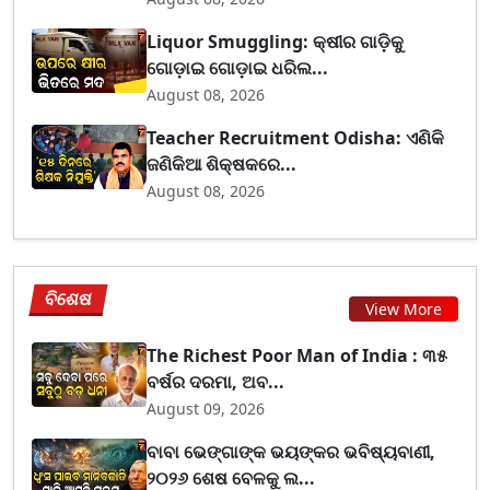
Liquor Smuggling: କ୍ଷୀର ଗାଡ଼ିକୁ
ଗୋଡ଼ାଇ ଗୋଡ଼ାଇ ଧରିଲ...
August 08, 2026
Teacher Recruitment Odisha: ଏଣିକି
ଜଣିକିଆ ଶିକ୍ଷକରେ...
August 08, 2026
ବିଶେଷ
View More
The Richest Poor Man of India : ୩୫
ବର୍ଷର ଦରମା, ଅବ...
August 09, 2026
ବାବା ଭେଙ୍ଗାଙ୍କ ଭୟଙ୍କର ଭବିଷ୍ୟବାଣୀ,
୨୦୨୬ ଶେଷ ବେଳକୁ ଲ...