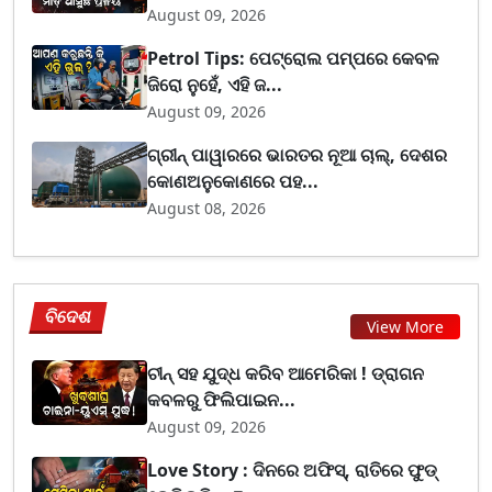
August 09, 2026
Petrol Tips: ପେଟ୍ରୋଲ ପମ୍ପରେ କେବଳ
ଜିରୋ ନୁହେଁ, ଏହି ଜ...
August 09, 2026
ଗ୍ରୀନ୍ ପାୱାରରେ ଭାରତର ନୂଆ ଚାଲ୍, ଦେଶର
କୋଣଅନୁକୋଣରେ ପହ...
August 08, 2026
ବିଦେଶ
View More
ଚୀନ୍ ସହ ଯୁଦ୍ଧ କରିବ ଆମେରିକା ! ଡ୍ରାଗନ
କବଳରୁ ଫିଲିପାଇନ...
August 09, 2026
Love Story : ଦିନରେ ଅଫିସ୍, ରାତିରେ ଫୁଡ୍