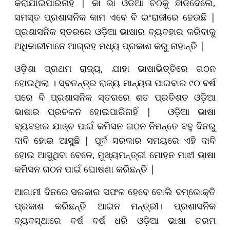
କରାଯାଇପାରିନାହିଁ | କାଁ ଭାଁ ଓଡିଆ ଚିଠିକୁ ଛାଡିଦେଲେ,
ସମସ୍ତ ପ୍ରଶାସନିକ କାମ ଏବେ ବି ଇଂରାଜୀରେ ହେଉଛି |
ପ୍ରଶାସନିକ ସ୍ତରରେ ଓଡ଼ିଆ ଭାଷାର ବ୍ୟବ‌ହାର କରିବାକୁ
ଅଧିକାରୀମାନେ ଆଗ୍ରହ ମଧ୍ୟ ପ୍ରକାଶ କରୁ ନାହାନ୍ତି |
ଓଡ଼ିଶା ପ୍ରଥମ ରାଜ୍ୟ, ଯାହା ଭାଷାଭିତ୍ତିରେ ଗଠନ
ହୋଇଥିଲା । ସ୍ବତନ୍ତ୍ର ରାଜ୍ୟ ମାନ୍ୟତା ପାଇବାର ୯୦ ବର୍ଷ
ପରେ ବି ପ୍ରଶାସନିକ ସ୍ତରରେ ଶତ ପ୍ରତିଶତ ଓଡ଼ିଆ
ଭାଷାର ପ୍ରଚଳନ ହୋଇପାରିନାହିଁ | ଓଡ଼ିଆ ଭାଷା
ବ୍ୟବହାର ଯାଞ୍ଚ ପାଇଁ କମିସନ ଗଠନ ନିମନ୍ତେ ବହୁ ଦିନରୁ
ଦାବି ହୋଇ ଆସୁଛି | ପୂର୍ବ ସରକାର ସମୟରେ ଏହି ଦାବି
ହୋଇ ଆସୁଥିବା ବେଳେ, ମୁଖ୍ୟମନ୍ତ୍ରୀ ମୋହନ ମାଝୀ ଭାଷା
କମିସନ ଗଠନ ପାଇଁ ଘୋଷଣା କରିଛନ୍ତି |
ଆଗାମୀ ଦିନରେ ସରକାର ସଫଳ ହେବେ ବୋଲି ଦମ୍ଭୋକ୍ତି
ପ୍ରକାଶ କରିଛନ୍ତି ଆଇନ ମନ୍ତ୍ରୀ। ପ୍ରଶାସନିକ
ବ୍ୟବସ୍ଥାରେ ବର୍ଷ ବର୍ଷ ଧରି ଓଡ଼ିଆ ଭାଷା ଚରମ