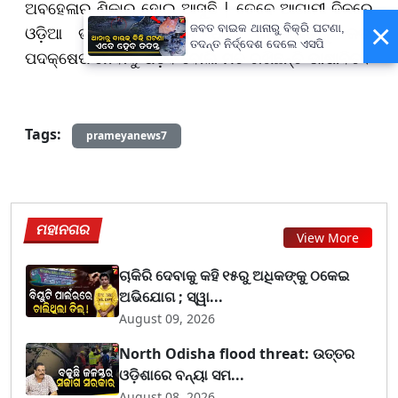
ଅବହେଳାର ଶିକାର ହୋଇ ଆସୁଛି | ତେବେ ଆଗାମୀ ଦିନରେ
×
ଜବତ ବାଇକ ଥାନାରୁ ବିକ୍ରି ଘଟଣା,
ଓଡ଼ିଆ ଭାଷାର ପ୍ରଚଳନ ପାଇଁ ସରକାରଙ୍କୁ କଡା
ତଦନ୍ତ ନିର୍ଦ୍ଦେଶ ଦେଲେ ଏସପି
ପଦକ୍ଷେପ ନେବାକୁ ପଡ଼ିବ ବୋଲି ମତ ରଖିଛନ୍ତି ଭାଷାବିତ।
Tags:
prameyanews7
ମହାନଗର
View More
ଚାକିରି ଦେବାକୁ କହି ୧୫ରୁ ଅଧିକଙ୍କୁ ଠକେଇ
ଅଭିଯୋଗ ; ସ୍ୱା...
August 09, 2026
North Odisha flood threat: ଉତ୍ତର
ଓଡ଼ିଶାରେ ବନ୍ୟା ସମ...
August 08, 2026