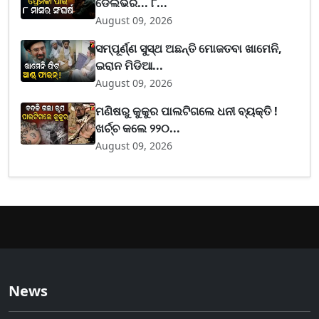
ଡେଲିଭରି... ୮...
August 09, 2026
ସମ୍ପୂର୍ଣ୍ଣ ସୁସ୍ଥ ଅଛନ୍ତି ମୋଜତବା ଖାମେନି,
ଇରାନ ମିଡିଆ...
August 09, 2026
ମଣିଷରୁ କୁକୁର ପାଲଟିଗଲେ ଧନୀ ବ୍ୟକ୍ତି !
ଖର୍ଚ୍ଚ କଲେ ୨୨୦...
August 09, 2026
News