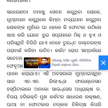
ହୋଇପାରେ।
ସାଧାରଣତଃ ତମାଖୁ ସେବନ କରୁଥିବା ଲୋକେ,
ଧୂମ୍ରପାନ କରୁଥିଲେ କିମ୍ବା ମଦ୍ୟପାନ କରୁଥିବା
ଲୋକଙ୍କ ମୁହଁରେ ଘା ହେଲେ କି ଫୋଟକା ଉଠିଲେ
ଖାସ କରି ଯେବେ ଦୁଇ ସପ୍ତାହରେ ଠିକ୍ ନ ହୁଏ ଓ
ପରିସ୍ଥିତି ବିଗିଡି ଯାଏ ତେବେ ତୁରନ୍ତ ଡାକ୍ତରଙ୍କ
ପରାମର୍ଶ କରିବା ଉଚିତ। କର୍କଟ ରୋଗ ସମ୍ପର୍କରେ
ସଚେତନତା ସୃଷ୍ଟି କରିବାକୁ ସାରା ବିଶ୍ୱରେ
×
ଓଡ଼ିଶାକୁ ଆସିବ ପୁଞ୍ଜି, ତିନିଦିନିଆ
ଦିଲ୍ଲୀ ଗସ୍ତରେ ଯିବେ
ଫେବୃଆରୀ ୪ ତାରିଖକୁ ବିଶ୍ୱ କ୍ୟାନସର ଦିବସ
ମୁଖ୍ୟମନ୍ତ୍ରୀ ମୋହନ ମାଝୀ
ପାଳନ କରାଯାଏ। ଏହି ଅବସରରେ ମୁମ୍ବାଇସ୍ଥିତ
ସାର ଏଚ.ଏନ. ରିଲାଏନ୍ସ ଫାଉଣ୍ଡେସନ
ହସ୍ପିଟାଲରେ ଅନକୋ ସାଇନ୍ସେସ ଅଧ୍ୟକ୍ଷ ଡ.
ବିଜୟ ହରିଭକ୍ତି ମୁଖ କର୍କଟର ସାଧାରଣ ଲକ୍ଷଣ,
ଘାଆ ବା ଫୋଟକାର ତତ୍କାଳ ଚିକିତ୍ସା କିପରି