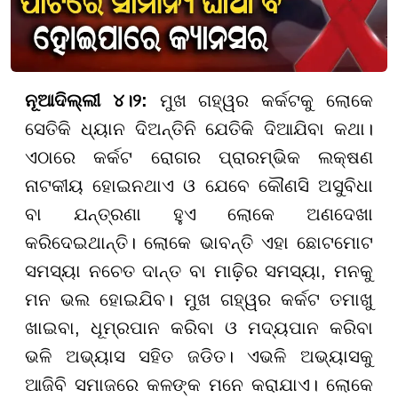
ନୂଆଦିଲ୍ଲୀ ୪।୨:
ମୁଖ ଗହ୍ୱର କର୍କଟକୁ ଲୋକେ
ସେତିକି ଧ୍ୟାନ ଦିଅନ୍ତିନି ଯେତିକି ଦିଆଯିବା କଥା।
ଏଠାରେ କର୍କଟ ରୋଗର ପ୍ରାରମ୍ଭିକ ଲକ୍ଷଣ
ନାଟକୀୟ ହୋଇନଥାଏ ଓ ଯେବେ କୌଣସି ଅସୁବିଧା
ବା ଯନ୍ତ୍ରଣା ହୁଏ ଲୋକେ ଅଣଦେଖା
କରିଦେଇଥାନ୍ତି। ଲୋକେ ଭାବନ୍ତି ଏହା ଛୋଟମୋଟ
ସମସ୍ୟା ନଚେତ ଦାନ୍ତ ବା ମାଢ଼ିର ସମସ୍ୟା, ମନକୁ
ମନ ଭଲ ହୋଇଯିବ। ମୁଖ ଗହ୍ୱର କର୍କଟ ତମାଖୁ
ଖାଇବା, ଧୂମ୍ରପାନ କରିବା ଓ ମଦ୍ୟପାନ କରିବା
ଭଳି ଅଭ୍ୟାସ ସହିତ ଜଡିତ। ଏଭଳି ଅଭ୍ୟାସକୁ
ଆଜିବି ସମାଜରେ କଳଙ୍କ ମନେ କରାଯାଏ। ଲୋକେ