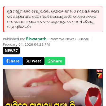
ମୁଖ ଗହ୍ୱର କର୍କଟ ତମାଖୁ ଖାଇବା, ଧୂମ୍ରପାନ କରିବା ଓ ମଦ୍ୟପାନ କରିବା
ଭଳି ଅଭ୍ୟାସ ସହିତ ଜଡିତ। ଏଭଳି ଅଭ୍ୟାସକୁ ଆଜିବି ସମାଜରେ କଳଙ୍କ
ମନେ କରାଯାଏ। ଲୋକେ ଏ ବାବଦେ ଡାକ୍ତରଙ୍କ ସହ ପରାମର୍ଶ କରିବାକୁ
ମଧ୍ୟ ଚାହିଁନଥାନ୍ତି।
Biswanath
Published By:
- Prameya-News7 Bureau |
February 04, 2026 04:22 PM
NEWS7
Share
Tweet
Share