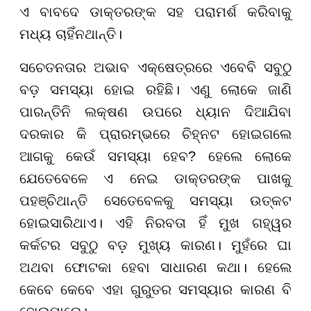
ଏ ବାବଦେ ଡାକ୍ତରଙ୍କ ସହ ପରାମର୍ଶ କରିବାକୁ
ମଧ୍ୟ ଚାହିଁନଥାନ୍ତି।
ସଚେତନତାର ଅଭାବ ଏକ୍ଷେତ୍ରରେ ଏବେବି ସବୁଠୁ
ବଡ଼ ସମସ୍ୟା ହୋଇ ରହିଛି। ଏଣୁ ଲୋକେ ଜାଣି
ପାରନ୍ତିନି ଲକ୍ଷଣ ଉପରେ ଧ୍ୟାନ ଦିଆଯିବା
ଦରକାର କି ପ୍ରାରମ୍ଭରେ ଚିହ୍ନଟ ହୋଇଗଲେ
ଆଗକୁ କେଉଁ ସମସ୍ୟା ହେବ? ହେଲେ ଲୋକେ
ଯେତେବେଳେ ଏ ନେଇ ଡାକ୍ତରଙ୍କ ପାଖକୁ
ପହଞ୍ଚିଥାନ୍ତି ସେତେବେଳକୁ ସମସ୍ୟା ଉତ୍କଟ
ହୋଇସାରିଥାଏ। ଏହି ନିରବତା ହିଁ ମୁଖ ଗହ୍ୱର
କର୍କଟର ସବୁଠୁ ବଡ଼ ମୁଖ୍ୟ କାରଣ। ମୁହଁରେ ଘା
ଅଥବା ଫୋଟକା ହେବା ସାଧାରଣ କଥା। ହେଲେ
କେବେ କେବେ ଏହା ଗୁରୁତର ସମସ୍ୟାର କାରଣ ବି