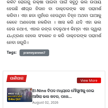
କର୍କଟ ରୋଗରୁ ରକ୍ଷା ପାଇବା ପାଇଁ ସବୁଠୁ ଭଲ ଉପାୟ
ହେଉଛି ଶୀଘ୍ର ନିଦାନ ବା ଡାକ୍ତରଙ୍କ ସହ ପରାମର୍ଶ
କରିବା। ଏହା ଛଡା ମୁହଁରେ ହେଉଥିବା ଚିହ୍ନ ଅଥବା ଘାଆକୁ
କେବେ ଅଣଦେଖା ନକରିବା । ଖାସ କରି ଯଦି ଏହା ଭଲ
ହେଉ ନଥାଏ, ଏହାର ରଙ୍ଗ ବଦଳୁଥାଏ କିମ୍ବା ଏହା ଦ୍ୱାରା
ଯନ୍ତ୍ରଣା ହେଲେ ସଂକୋଚ ନ କରି ଡାକ୍ତରଙ୍କ ପରାମର୍ଶ
ନେବା ଜରୁରି।
Tags:
prameyanews7
ପାଣିପାଗ
View More
El-Nino ବିପଦ ମଧ୍ୟରେ ମୌସୁମୀକୁ ନେଇ
ଆସିଲା ଭଲ ଖବର, ପଜେ...
August 02, 2026