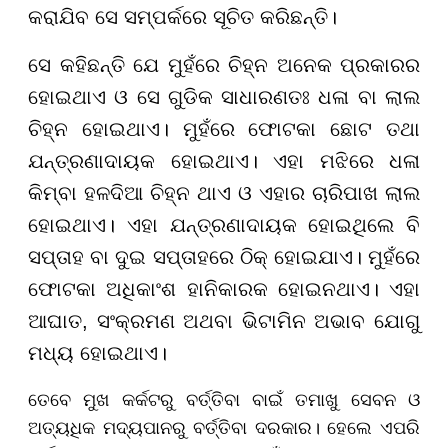
କରାଯିବ ସେ ସମ୍ପର୍କରେ ସୂଚିତ କରିଛନ୍ତି।
ସେ କହିଛନ୍ତି ଯେ ମୁହଁରେ ଚିହ୍ନ ଅନେକ ପ୍ରକାରର
ହୋଇଥାଏ ଓ ସେ ଗୁଡିକ ସାଧାରଣତଃ ଧଳା ବା ଲାଲ
ଚିହ୍ନ ହୋଇଥାଏ। ମୁହଁରେ ଫୋଟକା ଛୋଟ ତଥା
ଯନ୍ତ୍ରଣାଦାୟକ ହୋଇଥାଏ। ଏହା ମଝିରେ ଧଳା
କିମ୍ବା ହଳଦିଆ ଚିହ୍ନ ଥାଏ ଓ ଏହାର ଚାରିପାଖ ଲାଲ
ହୋଇଥାଏ। ଏହା ଯନ୍ତ୍ରଣାଦାୟକ ହୋଇଥିଲେ ବି
ସପ୍ତାହ ବା ଦୁଇ ସପ୍ତାହରେ ଠିକ୍ ହୋଇଯାଏ। ମୁହଁରେ
ଫୋଟକା ଅଧିକାଂଶ ହାନିକାରକ ହୋଇନଥାଏ। ଏହା
ଆଘାତ, ସଂକ୍ରମଣ ଅଥବା ଭିଟାମିନ ଅଭାବ ଯୋଗୁ
ମଧ୍ୟ ହୋଇଥାଏ।
ତେବେ ମୁଖ କର୍କଟରୁ ବର୍ତ୍ତିବା ବାଇଁ ତମାଖୁ ସେବନ ଓ
ଅତ୍ୟଧିକ ମଦ୍ୟପାନରୁ ବର୍ତ୍ତିବା ଦରକାର। ହେଲେ ଏପରି