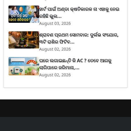
ହାର୍ଟ ପାଇଁ ଅଣ୍ଡା କ୍ଷତିକାରକ ନା ଏହାକୁ ନେଇ
ରହିଛି ଭୁଲ...
August 03, 2026
ଶ୍ରାବଣ ପ୍ରଥମ ସୋମବାର: ଦୁର୍ଲଭ ସଂଯୋଗ,
୩ଟି ରାଶିର ଫିଟିବ...
August 02, 2026
ଘରେ ଲଗାଇଛନ୍ତି କି AC ? ତେବେ ଆଗକୁ
ଲାଗିପାରେ ଜରିମାନା,...
August 02, 2026