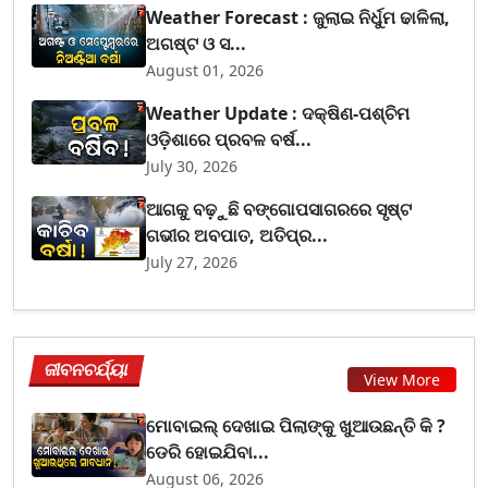
Weather Forecast : ଜୁଲାଇ ନିର୍ଧୁମ ଢାଳିଲା,
ଅଗଷ୍ଟ ଓ ସ...
August 01, 2026
Weather Update : ଦକ୍ଷିଣ-ପଶ୍ଚିମ
ଓଡ଼ିଶାରେ ପ୍ରବଳ ବର୍ଷ...
July 30, 2026
ଆଗକୁ ବଢ଼ୁଛି ବଙ୍ଗୋପସାଗରରେ ସୃଷ୍ଟ
ଗଭୀର ଅବପାତ, ଅତିପ୍ର...
July 27, 2026
ଜୀବନଚର୍ଯ୍ୟା
View More
ମୋବାଇଲ୍ ଦେଖାଇ ପିଲାଙ୍କୁ ଖୁଆଉଛନ୍ତି କି ?
ଡେରି ହୋଇଯିବା...
August 06, 2026