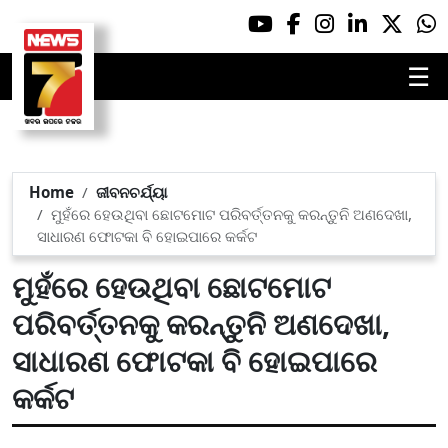
☰
Home
ଜୀବନଚର୍ଯ୍ୟା
ମୁହଁରେ ହେଉଥିବା ଛୋଟମୋଟ ପରିବର୍ତ୍ତନକୁ କରନ୍ତୁନି ଅଣଦେଖା,
ସାଧାରଣ ଫୋଟକା ବି ହୋଇପାରେ କର୍କଟ
ମୁହଁରେ ହେଉଥିବା ଛୋଟମୋଟ
ପରିବର୍ତ୍ତନକୁ କରନ୍ତୁନି ଅଣଦେଖା,
ସାଧାରଣ ଫୋଟକା ବି ହୋଇପାରେ
କର୍କଟ