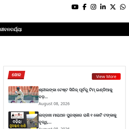
ଜୀବନଚର୍ଯ୍ୟା
ଖେଳ
View More
ଶ୍ରୀଲଙ୍କା ଟେଷ୍ଟ ସିରିଜ୍‌ ପୂର୍ବରୁ ଟିମ୍‌ ଇଣ୍ଡିଆକୁ
ବଡ଼...
August 08, 2026
ଲଦ୍ଦାଖ ମାରାଥନ ପୁରସ୍କାର ରାଶି ୧ କୋଟି ଟଙ୍କାକୁ
ବୃଦ୍ଧି,...
August 08, 2026