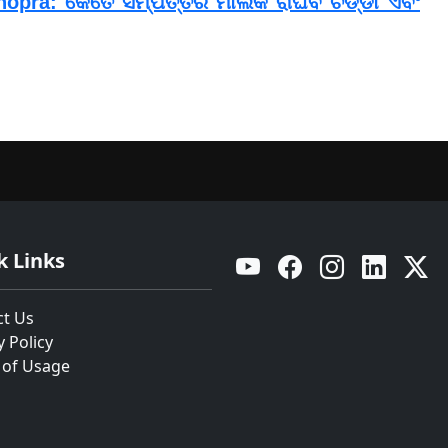
opra: କେତେ ସମ୍ପତ୍ତିର ମାଲିକ ରାଘବ ଚଡ୍ଡା ଏବଂ
k Links
YouTube
Facebook
Instagram
Linkedin
Twitt
ct Us
y Policy
 of Usage