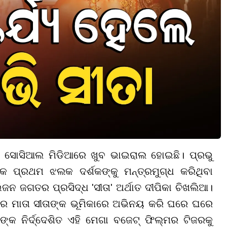
ର ସୋସିଆଲ ମିଡିଆରେ ଖୁବ ଭାଇରାଲ ହୋଇଛି। ପ୍ରଭୁ
କ ପ୍ରଥମ ଝଲକ ଦର୍ଶକଙ୍କୁ ମନ୍ତ୍ରମୁଗ୍ଧ କରିଥିବା
ନ ଜଗତର ପ୍ରସିଦ୍ଧ 'ସୀତା' ଅର୍ଥାତ ଦୀପିକା ଚିଖଲିଆ।
ରେ ମାତା ସୀତାଙ୍କ ଭୂମିକାରେ ଅଭିନୟ କରି ଘରେ ଘରେ
୍କ ନିର୍ଦ୍ଦେଶିତ ଏହି ମେଗା ବଜେଟ୍ ଫିଲ୍ମର ଟିଜରକୁ