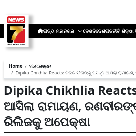
ରାଜ୍ୟ
ମହାନଗର
ଦେଶ
ବିଦେଶ
ରାଜନୀତି
ଶିକ୍ଷା 
Home
ମନୋରଞ୍ଜନ
Dipika Chikhlia Reacts: ଟିଭିର ସୀତାଙ୍କୁ ପସନ୍ଦ ଆସିଲା ରାମାୟଣ
Dipika Chikhlia Reacts:
ଆସିଲା ରାମାୟଣ, ରଣବୀରଙ୍କ
ରିଲିଜକୁ ଅପେକ୍ଷା