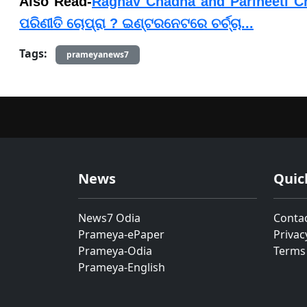
​​​​​​​Also Read-
Raghav Chadha and Parineeti Ch
ପରିଣୀତି ଚୋପ୍ରା ? ଇଣ୍ଟରନେଟରେ ଚର୍ଚ୍ଚା...
Tags:
prameyanews7
News
Quic
News7 Odia
Conta
Prameya-ePaper
Privac
Prameya-Odia
Terms
Prameya-English