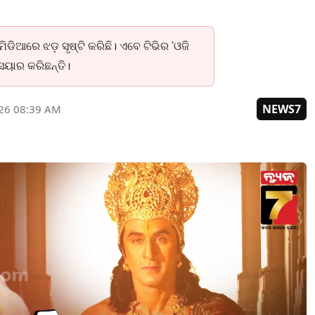
ଡିଆରେ ଝଡ଼ ସୃଷ୍ଟି କରିଛି। ଏବେ ଟିଭିର 'ଓଜି
େୟାର କରିଛନ୍ତି।
NEWS7
026 08:39 AM