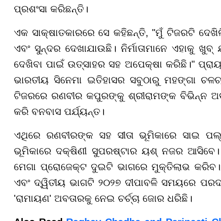
ପ୍ରଶଂସା କରିଛନ୍ତି।
ଏକ ସାକ୍ଷାତକାରରେ ସେ କହିଛନ୍ତି, "ମୁଁ ଟିଜରଟି ଦେଖି
ଏବଂ ସୁନ୍ଦର ଦେଖାଯାଉଛି। ନିର୍ମାତାମାନେ ଏହାକୁ ଖୁବ୍ 
ଦେଖିବା ପାଇଁ ଉତ୍ସାହର ସହ ଅପେକ୍ଷା କରିଛି।"
ପ୍ରା
ଭାରତୀୟ ସିନେମା ଇତିହାସର ସବୁଠାରୁ ମହଙ୍ଗା ଚଳଚ୍ଚ
ଟିଜରରେ ରଣବୀର କପୁରଙ୍କୁ ଶ୍ରୀରାମଙ୍କ ବିଭିନ୍ନ ଅବ
କରି ବନବାସ ପର୍ଯ୍ୟନ୍ତ।
ଏଥିରେ ରଣବୀରଙ୍କ ସହ ସୀତା ଭୂମିକାରେ ସାଇ ପଲ୍
ଭୂମିକାରେ ଦକ୍ଷିଣୀ ସୁପରଷ୍ଟାର ୟଶ୍ ନଜର ଆସିବେ। ନ
ମେଗା ପ୍ରୋଜେକ୍ଟ ଦୁଇଟି ଭାଗରେ ମୁକ୍ତିଲାଭ କରିବ।
ଏବଂ ଦ୍ୱିତୀୟ ଭାଗଟି ୨୦୨୭ ଦୀପାବଳି ସମୟରେ ପରଦା
'ରାମାୟଣ' ଅବତାରକୁ ନେଇ ଚର୍ଚ୍ଚା ଜୋର ଧରିଛି।