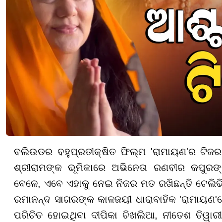
ବଲିଉଡର ବହୁପ୍ରତୀକ୍ଷିତ ଫିଲ୍ମ 'ରାମାୟଣ'ର ଟିଜ
ଶ୍ରୀରାମଙ୍କ ଭୂମିକାରେ ଅଭିନେତା ରଣବୀର କପୁରଙ୍
ବେଳେ, ଏବେ ଏହାକୁ ନେଇ ନିଜର ମତ ରଖିଛନ୍ତି ଟେଲିଭିଜ
ରମାନନ୍ଦ ସାଗରଙ୍କ କାଳଜୟୀ ଧାରାବାହିକ 'ରାମାୟଣ'
ପରିଚିତ ହୋଇଥିବା ଦୀପିକା ଚିଖଲିଆ, ନୀତେଶ ତିୱାରୀଙ