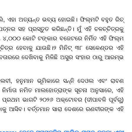
ଲି, ଏହା ଅତ୍ୟନ୍ତ ଭବ୍ୟ ହୋଇଛି। ଫିଲ୍ମଟି ବହୁତ ରିଚ୍
ଯତ୍ନର ସହ ପ୍ରସ୍ତୁତ କରିଛନ୍ତି। ମୁଁ ଏହି ଚଳଚ୍ଚିତ୍ରକୁ
ୟ ୪,୦୦୦ କୋଟି ଟଙ୍କାର ବଜେଟରେ ନିର୍ମିତ ଏହି ଫିଲ୍ମ
ିତ୍ର ହେବାକୁ ଯାଉଛି।୨ ମିନିଟ୍ ୩୮ ସେକେଣ୍ଡର ଏହି
ତାରରେ ଦେଖିବାକୁ ମିଳିଛି ଅସୁର ସଂହାର ଠାରୁ ଆରମ୍ଭ
ଲବୀ, ହନୁମାନ ଭୂମିକାରେ ସନ୍ନି ଦେଓଲ ଏବଂ ରାବଣ
ିର୍ମାତା ନମିତ ମାଲହୋତ୍ରାଙ୍କ ସୂଚନା ଅନୁସାରେ, ଏହି
 ପ୍ରଥମ ଭାଗଟି ୨୦୨୬ ଅକ୍ଟୋବର (ଦୀପାବଳି ପୂର୍ବରୁ)
କୁ ଆସିବ। ବର୍ତ୍ତମାନ ସାରା ଦେଶରେ ରଣବୀରଙ୍କ ଏହି