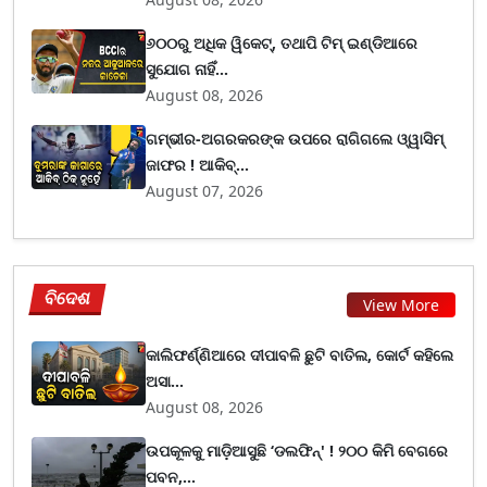
୬୦୦ରୁ ଅଧିକ ୱିକେଟ୍, ତଥାପି ଟିମ୍ ଇଣ୍ଡିଆରେ
ସୁଯୋଗ ନାହିଁ...
August 08, 2026
ଗମ୍ଭୀର-ଅଗରକରଙ୍କ ଉପରେ ରାଗିଗଲେ ଓ୍ୱାସିମ୍
ଜାଫର ! ଆକିବ୍...
August 07, 2026
ବିଦେଶ
View More
କାଲିଫର୍ଣ୍ଣିଆରେ ଦୀପାବଳି ଛୁଟି ବାତିଲ, କୋର୍ଟ କହିଲେ
ଅସା...
August 08, 2026
ଉପକୂଳକୁ ମାଡ଼ିଆସୁଛି ‘ଡଲଫିନ୍' ! ୨୦୦ କିମି ବେଗରେ
ପବନ,...