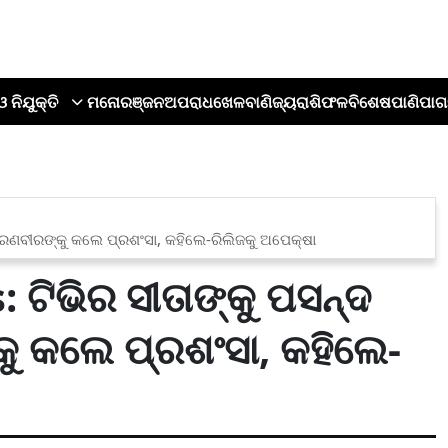
ଓ ନିଯୁକ୍ତି
ମନୋରଞ୍ଜନ
ଅପରାଧ
ଖେଳ
ବାଣିଜ୍ୟ
ରାଶିଫଳ
ବିଶେଷ
ପାଣିପାଗ
, ରଣବୀରଙ୍କୁ କଲେ ପ୍ରଶଂସା, କହିଲେ-ରିଲିଜକୁ ଅପେକ୍ଷା
 ଟିଭିର ସୀତାଙ୍କୁ ପସନ୍ଦ
ୁ କଲେ ପ୍ରଶଂସା, କହିଲେ-