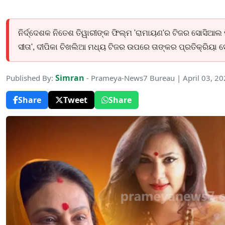
ନିର୍ଦ୍ଦେଶକ ନିତେଶ ତିୱାରୀଙ୍କ ଫିଲ୍ମ 'ରାମାୟଣ'ର ଟିଜର ସୋସିଆଲ ମି
ସୀତା', ଦୀପିକା ଚିଖଲିଆ ମଧ୍ୟ ଟିଜର ଉପରେ ତାଙ୍କର ପ୍ରତିକ୍ରିୟା ସ
Simran
Published By:
- Prameya-News7 Bureau | April 03, 2
Share
Tweet
Share