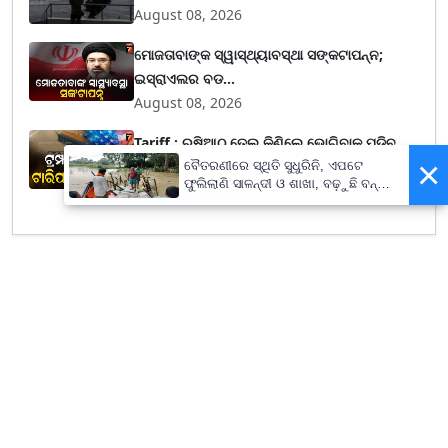
August 08, 2026
ମୋଜତାବାଙ୍କ ସ୍ୱାସ୍ଥ୍ୟାବସ୍ଥା ସଙ୍କଟାପନ୍ନ;
ଇସ୍ରାଏଲର ବଡ...
August 08, 2026
Tariff : ରୁଷିଆଠୁ ତେଲ କିଣିଲେ ଭୋଗିବାକୁ ପଡ଼ିବ
×
ଭାରି ଦଣ...
ବୈତରଣୀରେ ସ୍ଥିତି ସୁଧୁରିନି, ଏପଟେ
ଫୁଲିଲାଣି ସାଳନ୍ଦୀ ଓ ଶାଖା, ବଢ଼ୁଛି ବନ୍ୟା
August 08, 2026
ଭୟ