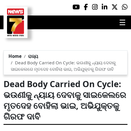
☰
Home
ରାଜ୍ୟ
Dead Body Carried On Cycle: ଭଉଣୀକୁ ନ୍ୟାୟ ଦେବାକୁ
ସାଇକେଲରେ ମୃତଦେହ ବୋହିଲା ଭାଇ, ଅଭିଯୁକ୍ତକୁ ଗିରଫ ଦାବି
Dead Body Carried On Cycle:
ଭଉଣୀକୁ ନ୍ୟାୟ ଦେବାକୁ ସାଇକେଲରେ
ମୃତଦେହ ବୋହିଲା ଭାଇ, ଅଭିଯୁକ୍ତକୁ
ଗିରଫ ଦାବି