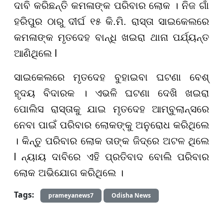
ଦାବି କରିଛନ୍ତି କମଳାଙ୍କ ପରିବାର ଲୋକ । ନିଜ ଗାଁ
ହରିପୁର ଠାରୁ ଦୀର୍ଘ ୧୫ କି.ମି. ରାସ୍ତା ସାଇକେଲରେ
କମଳାଙ୍କ ମୃତଦେହ ବାନ୍ଧି ଖଇରା ଥାନା ପର୍ଯ୍ୟନ୍ତ
ଆଣିଥିଲେ l
ସାଇକେଲରେ ମୃତଦେହ ବୁହାଇବା ଘଟଣା ବେଶ୍
ହୃଦୟ ବିଦାରକ । ଏଭଳି ଘଟଣା ଦେଖି ଖଇରା
ପୋଲିସ ରାସ୍ତାକୁ ଯାଇ ମୃତଦେହ ଆମ୍ବୁଲାନ୍ସରେ
ନେବା ପାଇଁ ପରିବାର ଲୋକଙ୍କୁ ଅନୁରୋଧ କରିଥିଲେ
। କିନ୍ତୁ ପରିବାର ଲୋକ ତାଙ୍କ ଜିଦ୍‌ରେ ଅଟଳ ଥିଲେ
l ନ୍ୟାୟ ଦାବିରେ ଏହି ପ୍ରତିବାଦ ବୋଲି ପରିବାର
ଲୋକ ଅଭିଯୋଗ କରିଥିଲେ ।
Tags:
prameyanews7
Odisha News