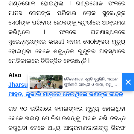
ଗଣ୍ଡଗୋଳ ହୋଇଥିଲା l ଗଣ୍ଡଗୋଳ ଫଳରେ
ମାନସ ଜେନାଙ୍କ ପରିବାର ଲୋକ ସୁରେନ୍ଦ୍ର
ସେଠୀଙ୍କ ପରିବାର ଲୋକଙ୍କୁ କଟୁରୀରେ ଆକ୍ରମଣ
କରିଥିଲେ l ଫଳରେ ଘଟଣାସ୍ଥଳରେ
ସୁରେନ୍ଦ୍ରଙ୍କର ଭଉଣୀ କମଳା ସେଠୀଙ୍କର ମୃତ୍ୟୁ
ହୋଇଥିବା ବେଳେ ଶକୁନ୍ତଳା ଗୁରୁତର ଅବସ୍ଥାରେ
ମେଡିକାଲରେ ଚିକିତ୍ସିତ ହେଉଛନ୍ତି l
Also Read:-
Police Encounter at
×
ବୈତରଣୀରେ ସ୍ଥିତି ସୁଧୁରିନି, ଏପଟେ
Jharsuguda: ପୋଲିସ ଗୁଳିରେ ଦୁଇ ଅପରାଧୀ
ଫୁଲିଲାଣି ସାଳନ୍ଦୀ ଓ ଶାଖା, ବଢ଼ୁଛି
ବନ୍ୟା ଭୟ
ଆହତ, ଭୁଜାଲି ମାଡ଼ରେ ନେଇଥିଲେ ଜଣଙ୍କ ଜୀବନ
ଗତ ୧୦ ତାରିଖରେ କମଳାଙ୍କର ମୃତ୍ୟୁ ହୋଇଥିବା
ବେଳେ ଖଇରା ପୋଲିସ ଜଣଙ୍କୁ ଅଟକ ରଖି ତଦନ୍ତ
କରୁଥିବା ବେଳେ ଅନ୍ୟ ଆକ୍ରମଣକାରୀଙ୍କୁ ଗିରଫ