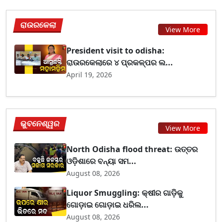
ରାଉରକେଲା
View More
President visit to odisha:
ରାଉରକେଲାରେ ୪ ପ୍ରକଳ୍ପର ଲ...
April 19, 2026
ଭୁବନେଶ୍ୱର
View More
North Odisha flood threat: ଉତ୍ତର
ଓଡ଼ିଶାରେ ବନ୍ୟା ସମ...
August 08, 2026
Liquor Smuggling: କ୍ଷୀର ଗାଡ଼ିକୁ
ଗୋଡ଼ାଇ ଗୋଡ଼ାଇ ଧରିଲ...
August 08, 2026