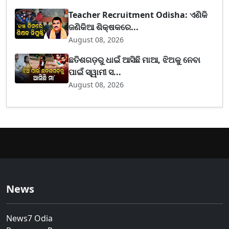
Teacher Recruitment Odisha: ଏଣିକି
ଜଣିକିଆ ଶିକ୍ଷକରେ...
August 08, 2026
ଛତିଶଗଡ଼ରୁ ଧାଇଁ ଆସିଛି ମାଆ, ଝିଅକୁ ନେବା
ପାଇଁ ସ୍ୱାମୀ ସ...
August 08, 2026
News
News7 Odia