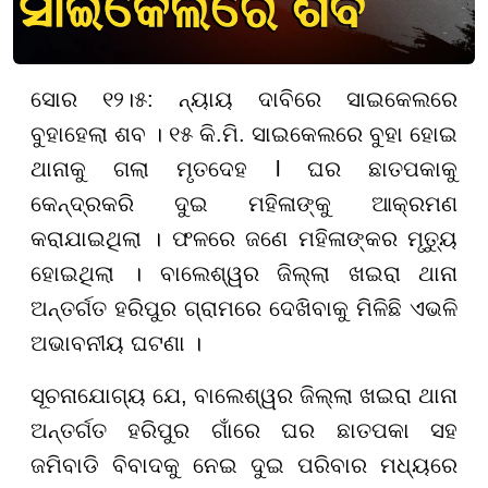
ସୋର ୧୨।୫: ନ୍ୟାୟ ଦାବିରେ ସାଇକେଲରେ
ବୁହାହେଲା ଶବ । ୧୫ କି.ମି. ସାଇକେଲରେ ବୁହା ହୋଇ
ଥାନାକୁ ଗଲା ମୃତଦେହ l ଘର ଛାତପକାକୁ
କେନ୍ଦ୍ରକରି ଦୁଇ ମହିଳାଙ୍କୁ ଆକ୍ରମଣ
କରାଯାଇଥିଲା । ଫଳରେ ଜଣେ ମହିଳାଙ୍କର ମୃତ୍ୟୁ
ହୋଇଥିଲା । ବାଲେଶ୍ୱର ଜିଲ୍ଲା ଖଇରା ଥାନା
ଅନ୍ତର୍ଗତ ହରିପୁର ଗ୍ରାମରେ ଦେଖିବାକୁ ମିଳିଛି ଏଭଳି
ଅଭାବନୀୟ ଘଟଣା ।
ସୂଚନାଯୋଗ୍ୟ ଯେ, ବାଲେଶ୍ୱର ଜିଲ୍ଲା ଖଇରା ଥାନା
ଅନ୍ତର୍ଗତ ହରିପୁର ଗାଁରେ ଘର ଛାତପକା ସହ
ଜମିବାଡି ବିବାଦକୁ ନେଇ ଦୁଇ ପରିବାର ମଧ୍ୟରେ