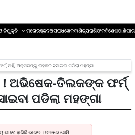
ଓ ନିଯୁକ୍ତି
ମନୋରଞ୍ଜନ
ଅପରାଧ
ଖେଳ
ବାଣିଜ୍ୟ
ରାଶିଫଳ
ବିଶେଷ
ପାଣିପାଗ
ମ୍ ନାହିଁ, ଅକ୍ଷରଙ୍କୁ ବାହାରେ ବସାଇବା ପଡିଲା ମହଙ୍ଗା
 ! ଅଭିଷେକ-ତିଲକଙ୍କ ଫର୍ମ୍
ବସାଇବା ପଡିଲା ମହଙ୍ଗା
ୀୟ ଭାବେ ହାରିଛି ଭାରତ । ଫଳରେ ସେମି