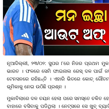
ନୂଆଦିଲ୍ଲୀ, ୨୩/୦୨: ସୁପର ୮ରେ ନିଜର ପ୍ରଥମ ମୁକା
ଭାରତ । ଫଳରେ ସେମି ଫାଇନାଲ ରେସ୍ ଦଳ ପାଇଁ ଜଟିଳ
ଟେନସନରେ ରହିଛନ୍ତି । ଏହାରି ଭିତରେ କୋଚ୍ ଗୌତମ 
ଭୂମିକାକୁ ନେଇ ଉଠିଛି ପ୍ରଶ୍ନ ।
ମୁକାବିଲାରେ ଦଳ ଚୟନ ହେଲା ପରେ ସମସ୍ତେ ଚକିତ ହ
ବାହାରେ ବସିବାକୁ ପଡିଥିଲା । ନେଟ୍ସରେ ସେ ଖୁବ୍ ବ୍ୟ