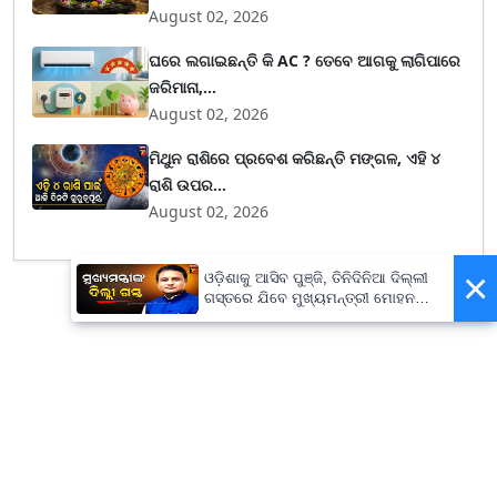
August 02, 2026
ଘରେ ଲଗାଇଛନ୍ତି କି AC ? ତେବେ ଆଗକୁ ଲାଗିପାରେ
ଜରିମାନା,...
August 02, 2026
ମିଥୁନ ରାଶିରେ ପ୍ରବେଶ କରିଛନ୍ତି ମଙ୍ଗଳ, ଏହି ୪
ରାଶି ଉପର...
August 02, 2026
×
ଓଡ଼ିଶାକୁ ଆସିବ ପୁଞ୍ଜି, ତିନିଦିନିଆ ଦିଲ୍ଲୀ
ଗସ୍ତରେ ଯିବେ ମୁଖ୍ୟମନ୍ତ୍ରୀ ମୋହନ
ମାଝୀ