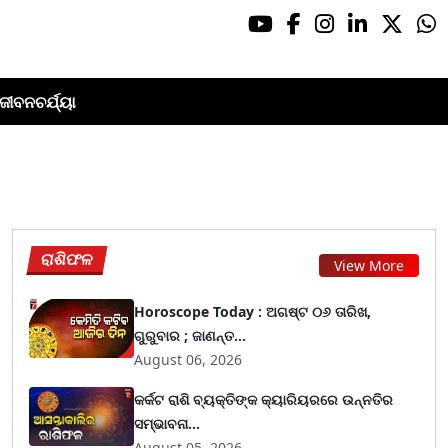
ଜୀବନଚର୍ଯ୍ୟା
ରାଶିଫଳ
View More
Horoscope Today : ଅଗଷ୍ଟ ୦୬ ତାରିଖ,
ଗୁରୁବାର ; ଜାଣନ୍ତ...
August 06, 2026
କର୍କଟ ରାଶି ବ୍ୟକ୍ତିଙ୍କ କ୍ୟାରିୟରରେ ଉନ୍ନତିର
ସମ୍ଭାବନା...
August 05, 2026