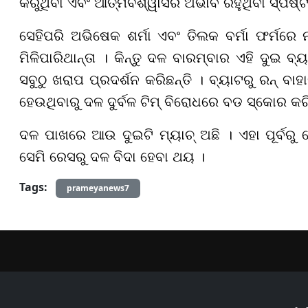
କରୁଥିବା ଏବଂ ଆତ୍ମବିଶ୍ୱାସର ଅଭାବ ରହୁଥିବା ସ୍ପଷ୍ଟ 
ସେହିପରି ଅଭିଷେକ ଶର୍ମା ଏବଂ ତିଲକ ବର୍ମା ଫର୍ମରେ ନା
ମିଳିପାରିଥାନ୍ତା । କିନ୍ତୁ ଦଳ ବାରମ୍ବାର ଏହି ଦୁଇ ବ
ସବୁଠୁ ଖରାପ ପ୍ରଦର୍ଶନ କରିଛନ୍ତି । ବ୍ୟାଟରୁ ରନ୍ ବା
ହେଉଥିବାରୁ ଦଳ ଦୁର୍ବଳ ଟିମ୍ ବିରୋଧରେ ବଡ ସ୍କୋର କରିପ
ଦଳ ପାଖରେ ଆଉ ଦୁଇଟି ମ୍ୟାଚ୍ ଅଛି । ଏହା ପୂର୍ବରୁ ଖ
ସେମି ରେସରୁ ଦଳ ବିଦା ହେବା ଥୟ ।
Tags:
prameyanews7