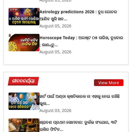
Astrology predictions 2026 : ବୁଧ ଗୋଚର
ଆଣିବ ଖୁସି ଖବ...
August 05, 2026
Horoscope Today : ଅଗଷ୍ଟ ୦୫ ତାରିଖ, ବୁଧବାର
; ଜାଣନ୍ତୁ...
August 05, 2026
ଜୀବନଚର୍ଯ୍ୟା
View More
ହାର୍ଟ ପାଇଁ ଅଣ୍ଡା କ୍ଷତିକାରକ ନା ଏହାକୁ ନେଇ ରହିଛି
ଭୁଲ...
August 03, 2026
ଶ୍ରାବଣ ପ୍ରଥମ ସୋମବାର: ଦୁର୍ଲଭ ସଂଯୋଗ, ୩ଟି
ରାଶିର ଫିଟିବ...