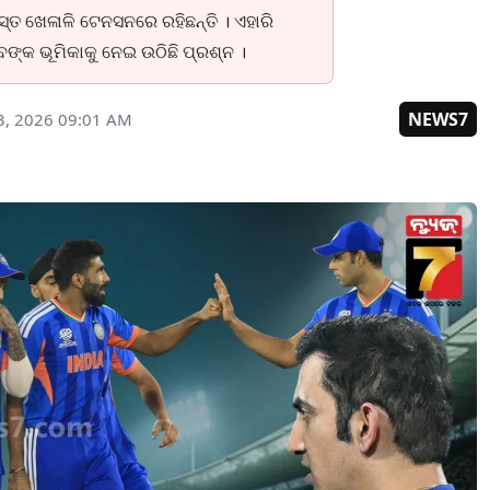
୍ତ ଖେଳାଳି ଟେନସନରେ ରହିଛନ୍ତି । ଏହାରି
ବଙ୍କ ଭୂମିକାକୁ ନେଇ ଉଠିଛି ପ୍ରଶ୍ନ ।
NEWS7
3, 2026 09:01 AM