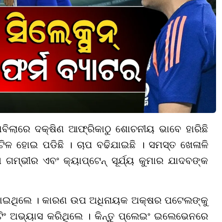
ବିଲାରେ ଦକ୍ଷିଣ ଆଫ୍ରିକାଠୁ ଶୋଚନୀୟ ଭାବେ ହାରିଛି
 ହୋଇ ପଡିଛି । ଚାପ ବଢିଯାଇଛି । ସମସ୍ତ ଖେଳାଳି
ଗମ୍ଭୀର ଏବଂ କ୍ୟାପ୍ଟେନ୍ ସୂର୍ଯ୍ୟ କୁମାର ଯାଦବଙ୍କ
ୋଇଥିଲେ । କାରଣ ଉପ ଅଧିନାୟକ ଅକ୍ଷର ପଟେଲଙ୍କୁ
ାଟିଂ ଅଭ୍ୟାସ କରିଥିଲେ । କିନ୍ତୁ ପ୍ଲେଇଂ ଇଲେଭେନରେ