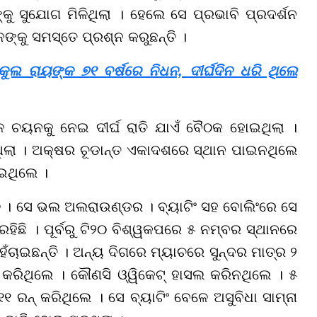
୍କୁ ସୁଯୋଗ ମିଳିଥିଲା । ହେଲେ ସେ ପ୍ରଭାବି ପ୍ରଦର୍ଶନ
ଙ୍କୁ ସମସ୍ତେ ପ୍ରଶ୍ନ କରୁଛନ୍ତି ।
ୁଲ ରାୟଙ୍କ ୭୧ ବର୍ଷରେ ନିଧନ, ଦୀର୍ଘଦିନ ଧରି ଥିଲେ
ଳ ଚୟନକୁ ନେଇ ଦୀର୍ଘ ରାତି ଯାଏଁ ବୈଠକ ହୋଇଥିଲା ।
 ଥିଲା । ଅକ୍ଷର ଚୂଡାନ୍ତ ଏକାଦଶରେ ସ୍ଥାନ ପାଇନଥିଲେ
ାଇଥିଲେ ।
 । ସେ ଭଲ ଅଲରାଉଣ୍ଡର । ବ୍ୟାଟିଂ ସହ ବୋଲିଂରେ ସେ
ିଛି । ପୂର୍ବରୁ ଟି୨୦ ବିଶ୍ୱକପରେ ୫ ନମ୍ବର ସ୍ଥାନରେ
ହଁଚାଇଛନ୍ତି । ଅନ୍ୟ ଦିଗରେ ମ୍ୟାଚରେ ସୁନ୍ଦର ମାତ୍ର ୨
କରିଥିଲେ । କୌଣସି ଓ୍ୱିକେଟ୍ ହାସଲ କରିନଥିଲେ । ୫
 ରନ୍ କରିଥିଲେ । ସେ ବ୍ୟାଟିଂ ବେଳେ ଅସୁବିଧା ସାମ୍ନା