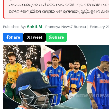
ଫାଇନାଲ ରେସ୍ ଦଳ ପାଇଁ ଜଟିଳ ହୋଇ ପଡିଛି । ଚାପ ବଢିଯାଇଛି । ସମସ
ଭିତରେ କୋଚ୍ ଗୌତମ ଗମ୍ଭୀର ଏବଂ କ୍ୟାପ୍ଟେନ୍ ସୂର୍ଯ୍ୟ କୁମାର ଯାଦ
Ankit M
Published By:
- Prameya-News7 Bureau | February 2
Share
Tweet
Share