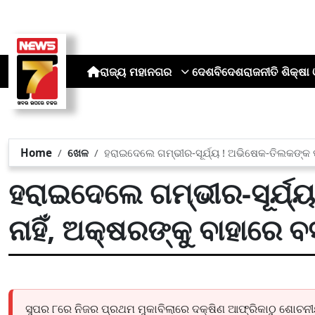
ରାଜ୍ୟ
ମହାନଗର
ଦେଶ
ବିଦେଶ
ରାଜନୀତି
ଶିକ୍ଷା 
Home
ଖେଳ
ହରାଇଦେଲେ ଗମ୍ଭୀର-ସୂର୍ଯ୍ୟ ! ଅଭିଷେକ-ତିଲକଙ୍କ ଫର୍
ହରାଇଦେଲେ ଗମ୍ଭୀର-ସୂର୍ଯ୍ୟ
ନାହିଁ, ଅକ୍ଷରଙ୍କୁ ବାହାରେ 
ସୁପର ୮ରେ ନିଜର ପ୍ରଥମ ମୁକାବିଲାରେ ଦକ୍ଷିଣ ଆଫ୍ରିକାଠୁ ଶୋଚନ