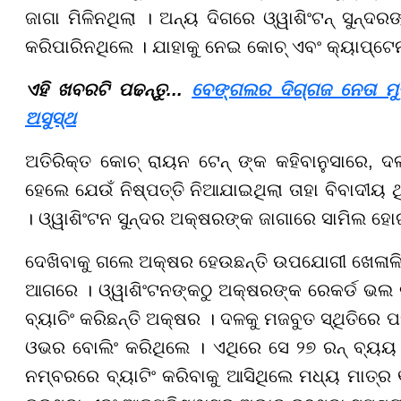
ଜାଗା ମିଳିନଥିଲା । ଅନ୍ୟ ଦିଗରେ ଓ୍ୱାଶିଂଟନ୍ ସୁନ୍ଦରଙ
କରିପାରିନଥିଲେ । ଯାହାକୁ ନେଇ କୋଚ୍ ଏବଂ କ୍ୟାପ୍ଟେନ
ଏହି ଖବରଟି ପଢନ୍ତୁ...
ବେଙ୍ଗଲର ଦିଗ୍ଗଜ ନେତା ମୁକ
ଅସୁସ୍ଥ
ଅତିରିକ୍ତ କୋଚ୍ ରାୟନ ଟେନ୍ ଙ୍କ କହିବାନୁସାରେ, ଦ
ହେଲେ ଯେଉଁ ନିଷ୍ପତ୍ତି ନିଆଯାଇଥିଲା ତାହା ବିବାଦୀୟ
। ଓ୍ୱାଶିଂଟନ ସୁନ୍ଦର ଅକ୍ଷରଙ୍କ ଜାଗାରେ ସାମିଲ ହେ
ଦେଖିବାକୁ ଗଲେ ଅକ୍ଷର ହେଉଛନ୍ତି ଉପଯୋଗୀ ଖେଳାଳି
ଆଗରେ । ଓ୍ୱାଶିଂଟନଙ୍କଠୁ ଅକ୍ଷରଙ୍କ ରେକର୍ଡ ଭଲ ରହ
ବ୍ୟାଚିଂ କରିଛନ୍ତି ଅକ୍ଷର । ଦଳକୁ ମଜବୁତ ସ୍ଥିତିରେ ପ
ଓଭର ବୋଲିଂ କରିଥିଲେ । ଏଥିରେ ସେ ୨୭ ରନ୍ ବ୍ୟୟ 
ନମ୍ବରରେ ବ୍ୟାଟିଂ କରିବାକୁ ଆସିଥିଲେ ମଧ୍ୟ ମାତ୍ର ୧୧