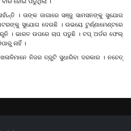
ବାରି ହୋଇ ପଡୁଥିଲା ।
ହାଁନ୍ତି । ତାଙ୍କ ଜାଗାରେ ସଞ୍ଜୁ ସାମସନଙ୍କୁ ସୁଯୋଗ
୍ୟାଟରଙ୍କୁ ସୁଯୋଗ ଦେଉଛି । ଉଭୟେ ଟୁର୍ଣ୍ଣାମେଣ୍ଟରେ
ହାରୁନି । ଭାରତ ଉପରେ ଚାପ ପଡୁଛି । ଟପ୍ ଅର୍ଡର ଫେଲ୍
ାରୁ ନାହିଁ ।
େଳାଳିମାନେ ନିଜର ତ୍ରୁଟି ସୁଧାରିବା ଦରକାର । ନଚେତ୍
YouTube
Facebook
Instagram
Linkedin
Twitt