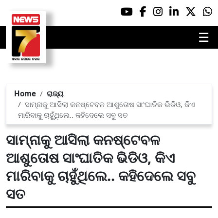
☰
Home
ରାଜ୍ୟ
ସାମ୍ନାକୁ ଆସିଲା କନଷ୍ଟେବଳ ଆଶୁତୋଷ ସାଂଘାତିକ ଭିଡିଓ, କିଏ
ମାରିବାକୁ ଚାହୁଁଥିଲେ.. କହିଦେଲେ ସବୁ ସତ
ସାମ୍ନାକୁ ଆସିଲା କନଷ୍ଟେବଳ
ଆଶୁତୋଷ ସାଂଘାତିକ ଭିଡିଓ, କିଏ
ମାରିବାକୁ ଚାହୁଁଥିଲେ.. କହିଦେଲେ ସବୁ
ସତ