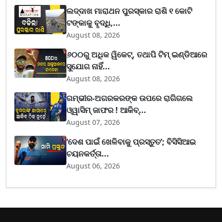
ଲଦ୍ଦାଖ ମାରାଥନ ପୁରସ୍କାର ରାଶି ୧ କୋଟି
ଟଙ୍କାକୁ ବୃଦ୍ଧି,...
August 08, 2026
୬୦୦ରୁ ଅଧିକ ୱିକେଟ୍, ତଥାପି ଟିମ୍ ଇଣ୍ଡିଆରେ
ସୁଯୋଗ ନାହିଁ...
August 08, 2026
ଗମ୍ଭୀର-ଅଗରକରଙ୍କ ଉପରେ ରାଗିଗଲେ
ଓ୍ୱାସିମ୍ ଜାଫର ! ଆକିବ୍...
August 07, 2026
‘ଦେଶ ପାଇଁ ଖେଳିବାକୁ ପ୍ରସ୍ତୁତ’; ବିସିସିଆଇ
ଚୟନକର୍ତ୍ତା...
August 06, 2026