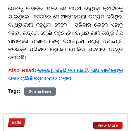
ଜେଲରୁ ବାହାରିବା ପରେ ସେ ପତ୍ନୀ ରହୁଥିବା କ୍ବାର୍ଟରକୁ
ଯାଇଥିଲେ। ସେଠାରେ ସେ ଆତ୍ମହତ୍ୟା ଉଦ୍ୟମ କରିଥିବା
ସନ୍ଧ୍ୟାରାଣୀ କହୁଥିବା ବେଳେ , ପରିବାର ଲୋକେ ଏହାକୁ
ହତ୍ୟା ଉଦ୍ୟମ ବୋଲି କହୁଛନ୍ତି। ସନ୍ଧ୍ୟାରାଣୀ ତାଙ୍କୁ ମିଛ
ମାମଲାରେ ଫସାଇ ଜେଲ୍ ପଠାଇଥିବା ମଧ୍ୟ ଅଭିଯୋଗ
କରିଛନ୍ତି ପରିବାର ଲୋକେ। ପୋଲିସ ଘଟଣାର ତଦନ୍ତ
ଚଳାଇଛି।
Also Read:-
ବକେୟା ରହିଛି ୭୦ କୋଟି, ଖଣି ମାଲିକଙ୍କ
ଘରେ ଚାଲିଛି ବଡ଼ଧରଣର ଚଢାଉ
Tags:
Odisha News
ଖେଳ
View More