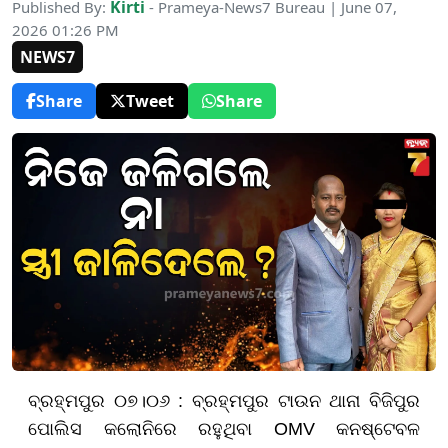
Kirti
Published By:
- Prameya-News7 Bureau | June 07,
2026 01:26 PM
NEWS7
Share
Tweet
Share
ବ୍ରହ୍ମପୁର ୦୭।୦୬ : ବ୍ରହ୍ମପୁର ଟାଉନ ଥାନା ବିଜିପୁର
ପୋଲିସ କଲୋନିରେ ରହୁଥିବା OMV କନଷ୍ଟେବଳ