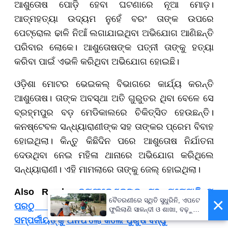
ଆଶୁତୋଷ ପୋଡ଼ି ହେବା ଘଟଣାରେ ନୂଆ ମୋଡ଼।
ଆତ୍ମହତ୍ୟା ଉଦ୍ୟମ ନୁହେଁ ବରଂ ତାଙ୍କ ଉପରେ
ପେଟ୍ରୋଲ ଢାଳି ନିଆଁ ଲଗାଯାଇଥିବା ଅଭିଯୋଗ ଆଣିଛନ୍ତି
ପରିବାର ଲୋକେ। ଆଶୁତୋଷଙ୍କ ପତ୍ନୀ ତାଙ୍କୁ ହତ୍ୟା
କରିବା ପାଇଁ ଏଭଳି କରିଥିବା ଅଭିଯୋଗ ହୋଇଛି।
ଓଡ଼ିଶା ମୋଟର ଭେଇକଲ୍ ବିଭାଗରେ କାର୍ଯ୍ୟ କରନ୍ତି
ଆଶୁତୋଷ। ତାଙ୍କ ଅବସ୍ଥା ଅତି ଗୁରୁତର ଥିବା ବେଳେ ସେ
ବ୍ରହ୍ମପୁର ବଡ଼ ମେଡିକାଲରେ ଚିକିତ୍ସିତ ହେଉଛନ୍ତି।
କନଷ୍ଟେବଳ ସନ୍ଧ୍ୟାରାଣୀଙ୍କ ସହ ତାଙ୍କର ପ୍ରେମ ବିବାହ
ହୋଇଥିଲା। କିନ୍ତୁ କିଛିଦିନ ପରେ ଆଶୁତୋଷ ନିର୍ଯାତନା
ଦେଉଥିବା ନେଇ ମହିଳା ଥାନାରେ ଅଭିଯୋଗ କରିଥିଲେ
ସନ୍ଧ୍ୟାରାଣୀ। ଏହି ମାମଲାରେ ତାଙ୍କୁ ଜେଲ୍ ହୋଇଥିଲା।
Also Read:-
ବୟଫ୍ରେଣ୍ଡଙ୍କ ସହ ମନୋମାଳିନ୍ୟ
×
ବୈତରଣୀରେ ସ୍ଥିତି ସୁଧୁରିନି, ଏପଟେ
ପରଠୁ ଡାଏରୀ ଲେଖୁଥିଲେ ଚନ୍ଦ୍ରିକା, କାହିଁକି
ଫୁଲିଲାଣି ସାଳନ୍ଦୀ ଓ ଶାଖା, ବଢ଼ୁଛି
ବନ୍ୟା ଭୟ
ସମ୍ପର୍କୀୟଙ୍କୁ ଅନଫଲୋ କଲେ ପୁରୁଷ ବନ୍ଧୁ