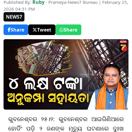
Ruby
Published By:
- Prameya-News7 Bureau | February 25,
2026 04:31 PM
NEWS7
Share
Tweet
Share
ଭୁବନେଶ୍ବର ୨୫।୨: ଭୁବନେଶ୍ବର ଆଇଗିଣିଆରେ
ହୋର୍ଡିଂ ପଡ଼ି ୨ ଜଣଙ୍କ ମୃତ୍ୟୁ ଘଟଣାରେ ଦୁଃଖ