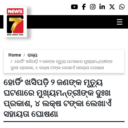
☰
Home
ରାଜ୍ୟ
ହୋର୍ଡିଂ ଖସିପଡ଼ି ୨ ଜଣଙ୍କ ମୃତ୍ୟୁ ଘଟଣାରେ ମୁଖ୍ୟମନ୍ତ୍ରୀଙ୍କ
ଦୁଃଖ ପ୍ରକାଶ, ୪ ଲକ୍ଷ ଟଙ୍କା ଲେଖାଏଁ ସହାୟତା ଘୋଷଣା
ହୋର୍ଡିଂ ଖସିପଡ଼ି ୨ ଜଣଙ୍କ ମୃତ୍ୟୁ
ଘଟଣାରେ ମୁଖ୍ୟମନ୍ତ୍ରୀଙ୍କ ଦୁଃଖ
ପ୍ରକାଶ, ୪ ଲକ୍ଷ ଟଙ୍କା ଲେଖାଏଁ
ସହାୟତା ଘୋଷଣା