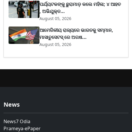
ପର୍ଯ୍ୟଟକଙ୍କୁ ଛୁରାମାଡ଼ କଲେ ମହିଳା; ୪ ଆହତ
, ଅଭିଯୁକ୍ତ...
August 05, 2026
ଆମେରିକୀୟ ରାଜ୍ୟରେ ଭାରତକୁ ସମ୍ମାନ,
ମାସାଚୁସେଟସ୍ ରେ ଅଗଷ...
August 05, 2026
News
News7 Odia
Prameya-ePaper