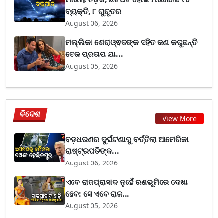
ବ୍ୟକ୍ତି, ୮ ଗୁରୁତର
August 06, 2026
ମଲ୍ଲିକା ଶେରାଓ୍ଵତଙ୍କ ସହିତ କଣ କରୁଛନ୍ତି
ତେଜ ପ୍ରତାପ ଯା...
August 05, 2026
ବିଦେଶ
View More
ବଡ଼ଧରଣର ଦୁର୍ଘଟଣାରୁ ବର୍ତ୍ତିଲା ଆମେରିକା
ରାଷ୍ଟ୍ରପତିଙ୍କ...
August 06, 2026
ଏବେ ରାଜପ୍ରାସାଦ ନୁହେଁ ରଣଭୂମିରେ ଦେଖା
ହେବ: ସେ ଏବେ ରାଜ...
August 05, 2026