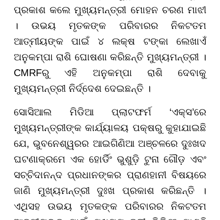
ପ୍ରକାଶ କଲେ ମୁଖ୍ୟମନ୍ତ୍ରୀ ମୋହନ ଚରଣ ମାଝୀ
। ଉଭୟ ମୃତକଙ୍କ ପରିବାରର ନିକଟତମ
ଆତ୍ମୀୟଙ୍କ ପାଇଁ ୪ ଲକ୍ଷ ଟଙ୍କା ଲେଖାଏଁ
ଅନୁକମ୍ପା ରାଶି ଘୋଷଣା କରିଛନ୍ତି ମୁଖ୍ୟମନ୍ତ୍ରୀ ।
CMRFରୁ ଏହି ଅନୁକମ୍ପା ରାଶି ଦେବାକୁ
ମୁଖ୍ୟମନ୍ତ୍ରୀ ନିର୍ଦ୍ଦେଶ ଦେଇଛନ୍ତି ।
ସୋସିଆଲ ମିଡିଆ ପ୍ଲାଟଫର୍ମ ‘ଏକ୍ସ’ରେ
ମୁଖ୍ୟମନ୍ତ୍ରୀଙ୍କ କାର୍ଯ୍ୟାଳୟ ପକ୍ଷରୁ କୁହାଯାଇଛି
ଯେ, ଭୁବନେଶ୍ୱରର ଆଇଗିଣିଆ ଅଞ୍ଚଳରେ ଦୁଃଖଦ
ଘଟଣାକ୍ରମେ ଏକ ହୋର୍ଡିଂ ଭୁଶୁଡ଼ି ଟୁନା ଗୌଡ଼ ଏବଂ
ସଚ୍ଚିଦାନନ୍ଦ ପ୍ରଧାନଙ୍କର ପ୍ରାଣହାନୀ ବିଷୟରେ
ଜାଣି ମୁଖ୍ୟମନ୍ତ୍ରୀ ଦୁଃଖ ପ୍ରକାଶ କରିଛନ୍ତି ।
ଏଥିସହ ଉଭୟ ମୃତକଙ୍କ ପରିବାରର ନିକଟତମ