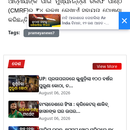
ଆତ୍ମୀୟଙ୍କ ପାଇଁ ମୁଖ୍ୟମନ୍ତ୍ରୀ ରିଲିଫ ପାଣ୍ଠି
(CMRF)ରୁ ₹୪ ଲକ୍ଷ ଲେଖାଏଁ ସହାୟତା ଘୋଷଣା
×
ମଝି ଆକାଶରେ ଦୋହଲିଲା Air
କରିଛନ୍ତି ।
India ବିମାନ, ୧୨ ଜଣ ଆହତ -
PrameyaNews7
Tags:
prameyanews7
ଦେଶ
View More
UP: ପ୍ରତାପଗଡରେ ଭୁଶୁଡ଼ିଲା ୧୦୦ ବର୍ଷର
ପୁରୁଣା କୋଠା, ଚ...
August 06, 2026
ବାଂଲାଦେଶରେ ହିଂସା : କ୍ରିକେଟର୍ ଶାକିବ୍
ହାସନଙ୍କ ଘର ଉପର...
August 06, 2026
ମାରିଲା ଚଡ଼କ, ଛଟପଟ ହୋଇ ମରିଗଲେ ୧୪