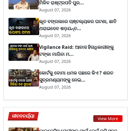
ମିଳିବ ରାଷ୍ଟ୍ରପତି ପୁର...
August 07, 2026
ଭୂତ ବଙ୍ଗଳାରେ ଚାଞ୍ଚଲ୍ୟକର ଘଟଣା, ଛାତି
ଥରାଇଦେବ ଷଡ଼ଯନ୍ତ...
August 07, 2026
Vigilance Raid: ଆବାସ ହିତାଧିକାରୀଙ୍କୁ
ଟଙ୍କା ମାଗିବା ମ...
August 07, 2026
କୋର୍ଟକୁ ବୋମା ଧମକ ପଛରେ କିଏ ? ଶରତ
ସୁବ୍ରମଣ୍ୟମଙ୍କୁ ନେଇ...
August 07, 2026
ଜୀବନଚର୍ଯ୍ୟା
View More
ଡାଇବେଟିସ୍ ରୋଗୀଙ୍କ ପାଇଁ କେଉଁ ରୁଟି ସବୁଠୁ