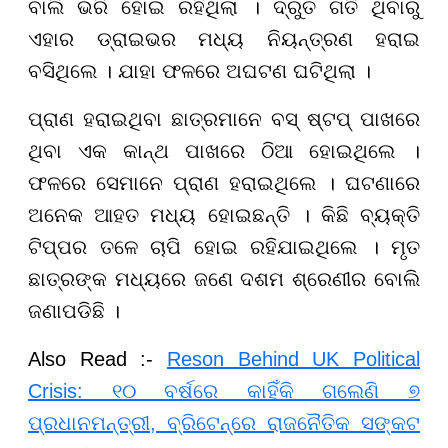
ବାଲି ଭରି ହୋଇ ରହିଥିଲା । ଦ୍ରୁତ ଗତି ଥିବାରୁ
ଏହାର ଡ୍ରାଇଭର ମଧ୍ୟ ନିୟନ୍ତ୍ରଣ ହରାଇ
ବସିଥିଲେ । ଯାହା ଫଳରେ ଅଘଟଣ ଘଟିଥିଲା ।
ପ୍ରାଣ ହରାଇଥିବା ଛାତ୍ରମାନେ ବସ୍ ଷ୍ଟପ୍ ପାଖରେ
ଥିବା ଏକ କାନ୍ଥ ପାଖରେ ଠିଆ ହୋଇଥିଲେ ।
ଫଳରେ ସେମାନେ ପ୍ରାଣ ହରାଇଥିଲେ । ଘଟଣାରେ
ଅନେକ ଆହତ ମଧ୍ୟ ହୋଇଛନ୍ତି । କିଛି ବ୍ୟକ୍ତି
ଟିପ୍ପର ତଳେ ଚାପି ହୋଇ ରହିଯାଇଥିଲେ । ମୃତ
ଛାତ୍ରଙ୍କ ମଧ୍ୟରେ ଜଣେ ଦଶମ ଶ୍ରେଣୀର ବୋଲି
ଜଣାପଡିଛି ।
Also Read :-
Reson Behind UK Political
Crisis: ୧୦ ବର୍ଷରେ କାହିଁକି ଗଲେଣି ୭
ପ୍ରଧାନମନ୍ତ୍ରୀ, ବ୍ରିଟେନ୍‌ରେ ରାଜନୈତିକ ସଙ୍କଟ