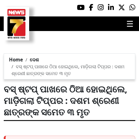
☰
Home
ଦେଶ
ବସ୍ ଷ୍ଟପ୍ ପାଖରେ ଠିଆ ହୋଇଥିଲେ, ମାଡ଼ିଗଲା ଟିପ୍ପର : ଦଶମ
ଶ୍ରେଣୀ ଛାତ୍ରଙ୍କ ସମେତ ୩ ମୃତ
ବସ୍ ଷ୍ଟପ୍ ପାଖରେ ଠିଆ ହୋଇଥିଲେ,
ମାଡ଼ିଗଲା ଟିପ୍ପର : ଦଶମ ଶ୍ରେଣୀ
ଛାତ୍ରଙ୍କ ସମେତ ୩ ମୃତ