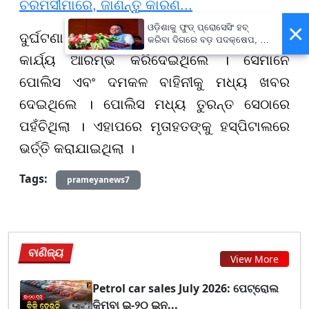
ଚରମସୀମାରେ, ଜାଣନ୍ତୁ କାରଣ...
×
ଓଡ଼ିଶାକୁ ଫୁଡ୍ ପ୍ରୋସେସିଂ ହବ୍
ଦୁର୍ଘଟଣା ପରେ ତୁରନ୍ତ ସ୍ଥାନୀୟ ଲୋକେ ଉଦ୍ଧାର
କରିବା ଦିଗରେ ବଡ଼ ପଦକ୍ଷେପ, ୪୨
ହଜାରରୁ ଅଧିକ ନିଯୁକ୍ତି ସୁଯୋଗ
କାର୍ଯ୍ୟ ଆରମ୍ଭ କରିଦେଇଥିଲେ । ସେମାନେ
ପୋଲିସ ଏବଂ ଦମକଳ ବାହିନୀକୁ ମଧ୍ୟ ଖବର
ଦେଇଥିଲେ । ପୋଲିସ ମଧ୍ୟ ତୁରନ୍ତ ସେଠାରେ
ପହଁଚିଥିଲା । ଏହାପରେ ମୃତାହତଙ୍କୁ ହସ୍ପିଟାଲରେ
ଭର୍ତ୍ତି କରାଯାଇଥିଲା ।
Tags:
prameyanews7
ବାଣିଜ୍ୟ
View More
Petrol car sales July 2026: ପେଟ୍ରୋଲ
କିମ୍ବା ଇ-୨୦ ଇନ...