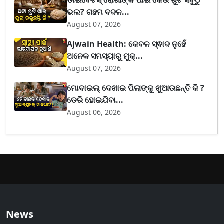
ଭଲ? ଗହମ ବଦଳ...
August 07, 2026
Ajwain Health: କେବଳ ସ୍ଵାଦ ନୁହେଁ
ଅନେକ ସମସ୍ୟାରୁ ମୁକ୍...
August 07, 2026
ମୋବାଇଲ୍ ଦେଖାଇ ପିଲାଙ୍କୁ ଖୁଆଉଛନ୍ତି କି ?
ଡେରି ହୋଇଯିବା...
August 06, 2026
News