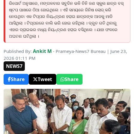
ରିପୋର୍ଟ ଅନୁସାରେ, ମଙ୍ଗଳବାର ସବୁଦିନ ଭଳି ତିନି ଜଣ ସ୍କୁଲ ଛାତ୍ର ବସ୍
ଷ୍ଟପ ପାଖରେ ଠିଆ ହୋଇଥିଲେ । ଏହି ସମୟରେ ଜିନିଷ ଲୋଡ୍ କରି
ନେଉଥିବା ଏକ ଟିପ୍ପର ନିୟନ୍ତ୍ରଣ ହରାଇ ଛାତ୍ରଙ୍କ ଆଡକୁ ମାଡି
ଆସିଥିଲା । ଟିପ୍ପରରେ ବାଲି ଭରି ହୋଇ ରହିଥିଲା । ଦ୍ରୁତ ଗତି ଥିବାରୁ
ଏହାର ଡ୍ରାଇଭର ମଧ୍ୟ ନିୟନ୍ତ୍ରଣ ହରାଇ ବସିଥିଲେ । ଯାହା ଫଳରେ
ଅଘଟଣ ଘଟିଥିଲା ।
Ankit M
Published By:
- Prameya-News7 Bureau | June 23,
2026 01:11 PM
NEWS7
Share
Tweet
Share