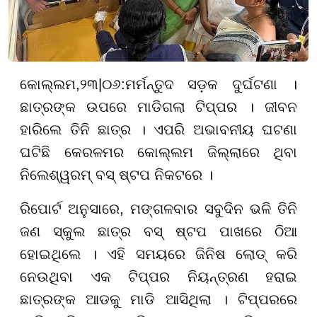
କୋଲ୍ଲମ
,
୨
୩
|
୦୬
:
ମର୍ମନ୍ତୁଦ ସଡ଼କ ଦୁର୍ଘଟଣା ।
ଛାତ୍ରଙ୍କ ଉପରେ ମାଡିଗଲା ଟିପ୍ପର । ଜୀବନ
ହାରିଲେ ତିନି ଛାତ୍ର । ଏପରି ଅଭାବନୀୟ ଘଟଣା
ଘଟିଛି କେରଳମର କୋଲ୍ଲମ ଜିଲ୍ଲାରେ ଥିବା
ନିଲେଶ୍ୱରମ୍ ବସ୍ ଷ୍ଟପ ନିକଟରେ ।
ରିପୋର୍ଟ ଅନୁସାରେ, ମଙ୍ଗଳବାର ସବୁଦିନ ଭଳି ତିନି
ଜଣ ସ୍କୁଲ ଛାତ୍ର ବସ୍ ଷ୍ଟପ ପାଖରେ ଠିଆ
ହୋଇଥିଲେ । ଏହି ସମୟରେ ଜିନିଷ ଲୋଡ୍ କରି
ନେଉଥିବା ଏକ ଟିପ୍ପର ନିୟନ୍ତ୍ରଣ ହରାଇ
ଛାତ୍ରଙ୍କ ଆଡକୁ ମାଡି ଆସିଥିଲା । ଟିପ୍ପରରେ