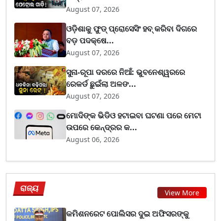
August 07, 2026
ଓଡ଼ିଶାକୁ ଫୁଡ୍ ପ୍ରୋସେସିଂ ହବ୍ କରିବା ଦିଗରେ
ବଡ଼ ପଦକ୍ଷେ...
August 07, 2026
ସୁନା-ରୂପା ଦରରେ ନିଆଁ: ଭୁବନେଶ୍ୱରରେ
ରେକର୍ଡ ଛୁଇଁଲା ଅଳଙ...
August 07, 2026
ମୋଦିଙ୍କ ଭିଡିଓ ହଟାଇବା ଘଟଣା ପରେ ମେଟା
ଉପରେ କେନ୍ଦ୍ରର କ...
August 06, 2026
ରାଜ୍ୟ
View More
କମିଶନରେଟ ପୋଲିସର ଦୁଇ ଅଫିସରଙ୍କୁ