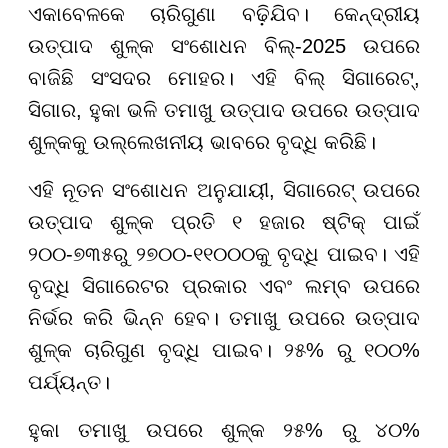
ଏକାବେଳକେ ଚାରିଗୁଣା ବଢ଼ିଯିବ। କେନ୍ଦ୍ରୀୟ
ଉତ୍ପାଦ ଶୁଳ୍କ ସଂଶୋଧନ ବିଲ୍-2025 ଉପରେ
ବାଜିଛି ସଂସଦର ମୋହର। ଏହି ବିଲ୍ ସିଗାରେଟ୍,
ସିଗାର, ହୁକା ଭଳି ତମାଖୁ ଉତ୍ପାଦ ଉପରେ ଉତ୍ପାଦ
ଶୁଳ୍କକୁ ଉଲ୍ଲେଖନୀୟ ଭାବରେ ବୃଦ୍ଧି କରିଛି।
ଏହି ନୂତନ ସଂଶୋଧନ ଅନୁଯାୟୀ, ସିଗାରେଟ୍ ଉପରେ
ଉତ୍ପାଦ ଶୁଳ୍କ ପ୍ରତି ୧ ହଜାର ଷ୍ଟିକ୍ ପାଇଁ
୨୦୦-୭୩୫ରୁ ୨୭୦୦-୧୧୦୦୦କୁ ବୃଦ୍ଧି ପାଇବ। ଏହି
ବୃଦ୍ଧି ସିଗାରେଟର ପ୍ରକାର ଏବଂ ଲମ୍ବ ଉପରେ
ନିର୍ଭର କରି ଭିନ୍ନ ହେବ। ତମାଖୁ ଉପରେ ଉତ୍ପାଦ
ଶୁଳ୍କ ଚାରିଗୁଣ ବୃଦ୍ଧି ପାଇବ। ୨୫% ରୁ ୧୦୦%
ପର୍ଯ୍ୟନ୍ତ।
ହୁକା ତମାଖୁ ଉପରେ ଶୁଳ୍କ ୨୫% ରୁ ୪୦%