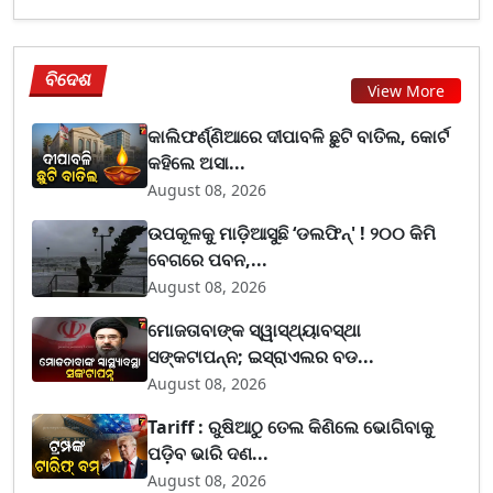
ବିଦେଶ
View More
କାଲିଫର୍ଣ୍ଣିଆରେ ଦୀପାବଳି ଛୁଟି ବାତିଲ, କୋର୍ଟ
କହିଲେ ଅସା...
August 08, 2026
ଉପକୂଳକୁ ମାଡ଼ିଆସୁଛି ‘ଡଲଫିନ୍' ! ୨୦୦ କିମି
ବେଗରେ ପବନ,...
August 08, 2026
ମୋଜତାବାଙ୍କ ସ୍ୱାସ୍ଥ୍ୟାବସ୍ଥା
ସଙ୍କଟାପନ୍ନ; ଇସ୍ରାଏଲର ବଡ...
August 08, 2026
Tariff : ରୁଷିଆଠୁ ତେଲ କିଣିଲେ ଭୋଗିବାକୁ
ପଡ଼ିବ ଭାରି ଦଣ...
August 08, 2026