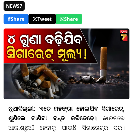
NEWS7
Share
Tweet
Share
ନୂଆଦିଲ୍ଲୀ:
ଏତେ ମହଙ୍ଗା
ହୋଇଯିବ
ସିଗାରେଟ୍
,
ଶୁଣିଲେ
ଟାଣିବା ବନ୍ଦ କରିଦେ
ବେ।
ଭାରତରେ
ଆକାଶଛୁଆଁ ହେବାକୁ ଯାଉଛି ସିଗାରେଟ୍ର ଦର।