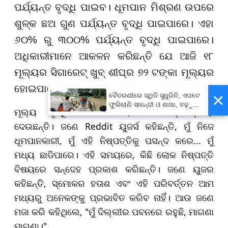
ପର୍ଯ୍ୟନ୍ତ ବୃଦ୍ଧି ପାଇବ। ଧୂମପାନ ମିଶ୍ରଣ ଉପରେ
ଶୁଳ୍କ ଛଅ ଗୁଣ ପର୍ଯ୍ୟନ୍ତ ବୃଦ୍ଧି ପାଇପାରେ। ଏହା
୬୦% ରୁ ୩୦୦% ପର୍ଯ୍ୟନ୍ତ ବୃଦ୍ଧି ପାଇପାରେ।
ଅଧିକାରୀମାନେ ଆକଳନ କରିଛନ୍ତି ଯେ ଆଜି ୧୮
ମୂଲ୍ୟର ସିଗାରେଟ୍ ଖୁବ୍ ଶୀଘ୍ର ୭୨ ଟଙ୍କା ମୂଲ୍ୟର
ହୋଇପାରେ।
×
ବୈତରଣୀରେ ସ୍ଥିତି ସୁଧୁରିନି, ଏପଟେ
ଫୁଲିଲାଣି ସାଳନ୍ଦୀ ଓ ଶାଖା, ବଢ଼ୁଛି
ମୂଲ୍ୟ ବୃଦ୍ଧି ଉପରେ ଲୋକମାନେ ପ୍ରତିକ୍ରିୟା
ବନ୍ୟା ଭୟ
ଦେଉଛନ୍ତି। ଜଣେ Reddit ୟୁଜର୍ସ କହିଛନ୍ତି, ମୁଁ ନିଜେ
ଧୂମପାନକାରୀ, ମୁଁ ଏହି ନିଷ୍ପତ୍ତିକୁ ପସନ୍ଦ କରେ... ମୁଁ
ମଧ୍ୟ ଛାଡିପାରେ। ଏହି ସମୟରେ, କିଛି ଲୋକ ନିଷ୍ପତ୍ତି
ବିଷୟରେ ସନ୍ଦେହ ପ୍ରକାଶ କରିଛନ୍ତି। ଜଣେ ୟୁଜର
କହିଛନ୍ତି, ସ୍ମୋକର ହତାଶ ଏବଂ ଏହି ପରିବର୍ତ୍ତନ ଆମ
ମଧ୍ୟରୁ ଅନେକଙ୍କୁ ପ୍ରଭାବିତ କରିବ ନାହିଁ। ଆଉ ଜଣେ
ମଜା କରି କହିଥିଲେ, "ମୁଁ ଦିଲ୍ଲୀର ପବନରେ ରହୁଛି, ମାଗଣା
ମାଗଣା।"