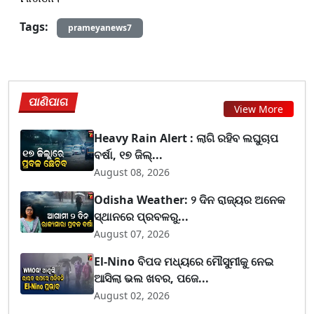
Tags:
prameyanews7
ପାଣିପାଗ
View More
Heavy Rain Alert : ଲାଗି ରହିବ ଲଘୁଚାପ
ବର୍ଷା, ୧୭ ଜିଲ୍...
August 08, 2026
Odisha Weather: ୨ ଦିନ ରାଜ୍ୟର ଅନେକ
ସ୍ଥାନରେ ପ୍ରବଳରୁ...
August 07, 2026
El-Nino ବିପଦ ମଧ୍ୟରେ ମୌସୁମୀକୁ ନେଇ
ଆସିଲା ଭଲ ଖବର, ପଜେ...
August 02, 2026