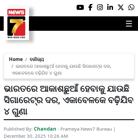
☰
Home
ବାଣିଜ୍ୟ
ଭାରତରେ ଆକାଶଛୁଆଁ ହେବାକୁ ଯାଉଛି ସିଗାରେଟ୍‌ର ଦର,
ଏକାବେଳକେ ବଢ଼ିଯିବ ୪ ଗୁଣା
ଭାରତରେ ଆକାଶଛୁଆଁ ହେବାକୁ ଯାଉଛି
ସିଗାରେଟ୍‌ର ଦର, ଏକାବେଳକେ ବଢ଼ିଯିବ
୪ ଗୁଣା
Chandan
Published By:
- Prameya-News7 Bureau |
December 30, 2025 10:26 AM