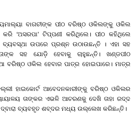
 ଜୟମାଲ୍ୟା ବାଗଚୀଙ୍କ ପୀଠ ବରିଷ୍ଠ ଓକିଲଙ୍କୁ ଓକିଲ
ନା କରି ‘ଅସରପା’ ଟିପ୍ପଣୀ କରିଥିଲେ। ପୀଠ କହିଥିଲେ
େ ବ୍ୟବସ୍ଥା ଉପରେ ପ୍ରଶ୍ନ ଉଠାଉଛନ୍ତି । ଏହା ସହ
୍କ ସହ ଯୋଡ଼ି ହେବାକୁ ଚାହୁଛନ୍ତି। ଖଣ୍ଡପୀଠ
ିଆ ବରିଷ୍ଠ ଓକିଲ ହେବାର ପାତ୍ର ହୋଇପାରେ। ମାତ୍ର
ିଲ୍ଲୀ ହାଇକୋର୍ଟ ଆବେଦନକାରୀଙ୍କୁ ବରିଷ୍ଠ ଓକିଲର
ନ୍ୟାୟାଳୟ ତାଙ୍କର ଏଭଳି ଆଚରଣକୁ ଦେଖି ତାହା ରଦ୍ଦ
ବାରା ବ୍ୟବହୃତ ଶବ୍ଦର ମଧ୍ୟ ଉଲ୍ଲେଖ କରିଛନ୍ତି।