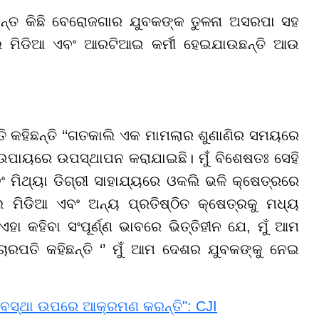
ୟକାନ୍ତ କିଛି ବେରୋଜଗାର ଯୁବକଙ୍କ ତୁଳନା ଅସରପା ସହ
ଲ ମିଡିଆ ଏବଂ ଆରଟିଆଇ କର୍ମୀ ହେଇଯାଉଛନ୍ତି ଆଉ
ତି କହିଛନ୍ତି ‘‘ଗତକାଲି ଏକ ମାମଲାର ଶୁଣାଣିର ସମୟରେ
 ଉପାୟରେ ଉପସ୍ଥାପନ କରାଯାଇଛି। ମୁଁ ବିଶେଷତଃ ସେହି
 ମିଥ୍ୟା ଡିଗ୍ରୀ ସାହାଯ୍ୟରେ ଓକଲି ଭଳି କ୍ଷେତ୍ରରେ
 ମିଡିଆ ଏବଂ ଅନ୍ୟ ପ୍ରତିଷ୍ଠିତ କ୍ଷେତ୍ରକୁ ମଧ୍ୟ
ହା କହିବା ସଂପୂର୍ଣ୍ଣ ଭାବରେ ଭିତ୍ତିହୀନ ଯେ, ମୁଁ ଆମ
ାରପତି କହିଛନ୍ତି ‘’ ମୁଁ ଆମ ଦେଶର ଯୁବକଙ୍କୁ ନେଇ
୍ୟବସ୍ଥା ଉପରେ ଆକ୍ରମଣ କରନ୍ତି": CJI