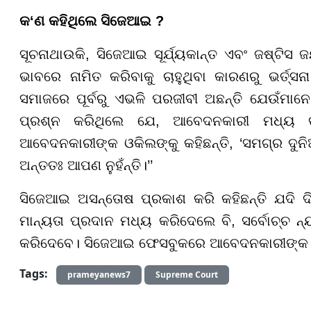
କ‘ଣ କହିଥିଲେ ସିଜେଆଇ ?
ସୂଚନାଥାଉକି, ସିଜେଆଇ ସୂର୍ଯ୍ୟକାନ୍ତ ଏବଂ ଜଷ୍ଟିସ
ଭାବରେ ନାମିତ କରିବାକୁ ଚାହୁଥିବା କାରଣରୁ ଭର୍ତ୍ସ
ସମାଜରେ ପୂର୍ବରୁ ଏଭଳି ପରଜୀବୀ ଅଛନ୍ତି ଯେଉଁମାନ
ପ୍ରଶ୍ନ କରିଥିଲେ ଯେ, ଆବେଦନକାରୀ ମଧ୍ୟ ତାଙ
ଆବେଦନକାରୀଙ୍କ ଓକିଲଙ୍କୁ କହିଛନ୍ତି, ‘ସମଗ୍ର ଦୁନ
ଅନ୍ତତଃ ଆପଣ ନୁହଁନ୍ତି।’’
ସିଜେଆଇ ଅସନ୍ତୋଷ ପ୍ରକାଶ କରି କହିଛନ୍ତି ଯଦି ଦ
ମାନ୍ୟତା ପ୍ରଦାନ ମଧ୍ୟ କରିଦେଲେ ବି, ସର୍ବୋଚ୍ଚ 
କରିଦେବେ। ସିଜେଆଇ ଫେସବୁକରେ ଆବେଦନକାରୀଙ୍କ ଦ୍
Tags:
prameyanews7
Supreme Court