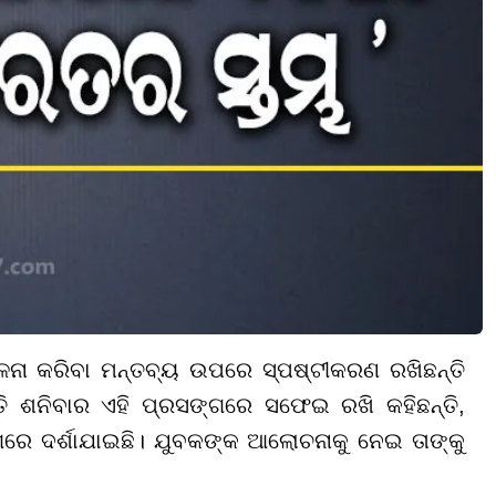
ଳନା କରିବା ମନ୍ତବ୍ୟ ଉପରେ ସ୍ପଷ୍ଟୀକରଣ ରଖିଛନ୍ତି
ପତି ଶନିବାର ଏହି ପ୍ରସଙ୍ଗରେ ସଫେଇ ରଖି କହିଛନ୍ତି,
ରେ ଦର୍ଶାଯାଇଛି। ଯୁବକଙ୍କ ଆଲୋଚନାକୁ ନେଇ ତାଙ୍କୁ