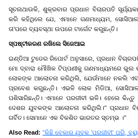
ସୂଚନାଥାଉକି, ଶୁକ୍ରବାର ପ୍ରଧାନ ବିଚାରପତି ସୂର୍ଯ୍
କରି କହିଥିଲେ ଯେ, ଏମାନେ ଗଣମାଧ୍ୟମ, ସୋସିଆ
ତା’ପରେ ବ୍ୟବସ୍ଥା ଉପରେ ଟାର୍ଗେଟ କରୁଛନ୍ତି।
ସ୍ପଷ୍ଟୀକରଣ ରଖିଲେ ସିଜେଆଇ
ଇଣ୍ଡିଆ ଟୁଡେର ରିପୋର୍ଟ ଅନୁସାରେ, ପ୍ରଧାନ ବିଚାରପ
ମୋ ଦ୍ବାରା ମୌଖିକ ଟିପ୍ପଣୀକୁ ଗଣମାଧ୍ୟମରେ ଭୁଲ
ଲୋକଙ୍କ ଆଲୋଚନା କରିଥିଲି, ଯେଉଁମାନେ ନକଲି ଏବଂ
ପ୍ରବେଶ କରୁଛନ୍ତି। ଏଭଳି ଲୋକ ମିଡିଆ, ସୋସିଆଲ
ପଶିସାରିଛନ୍ତି। ଏମାନେ ପରଜୀବୀ ଭଳି। ହେଲେ କିନ୍ତୁ ଏ
ଦେଶର ଯୁବକଙ୍କ ଆଲୋଚନା କରିଥିଲି।’’ ପ୍ରଧାନ ବିଚ
ଗର୍ବିତ। ସେମାନେ ଏକ ବିକଶିତ ଭାରତର ସ୍ତମ୍ଭ ।’’
Also Read:
"କିଛି ବେକାର ଯୁବକ 'ପରଜୀବୀ' ପରି, ବ