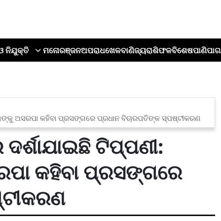
ଓ ନିଯୁକ୍ତି
ମନୋରଞ୍ଜନ
ଅପରାଧ
ଖେଳ
ବାଣିଜ୍ୟ
ରାଶିଫଳ
ବିଶେଷ
ପାଣିପାଗ
କଙ୍କୁ ଅସରପା କହିବା ପ୍ରସଙ୍ଗରେ ପ୍ରଧାନ ବିଚାରପତିଙ୍କ ସ୍ପଷ୍ଟୀକରଣ
ର୍ଶାଯାଇଛି ଟିପ୍ପଣୀ:
ରପା କହିବା ପ୍ରସଙ୍ଗରେ
ଷ୍ଟୀକରଣ