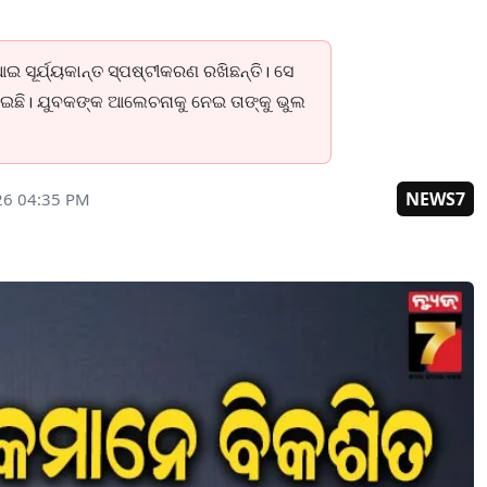
ସୂର୍ଯ୍ୟକାନ୍ତ ସ୍ପଷ୍ଟୀକରଣ ରଖିଛନ୍ତି। ସେ
ାଇଛି। ଯୁବକଙ୍କ ଆଲେଚନାକୁ ନେଇ ତାଙ୍କୁ ଭୁଲ
NEWS7
26 04:35 PM