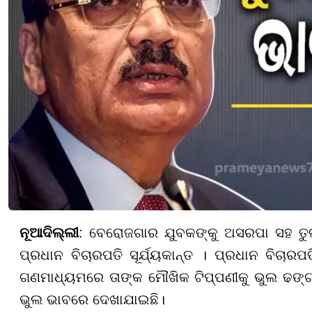
ନୂଆଦିଲ୍ଲୀ
: ବେରୋଜଗାର ଯୁବକଙ୍କୁ ଅସରପା ସହ ତୁ
ପ୍ରଧାନ ବିଚାରପତି ସୂର୍ଯ୍ୟକାନ୍ତ । ପ୍ରଧାନ ବିଚାର
ଗଣମାଧ୍ୟମରେ ତାଙ୍କ ମୌଖିକ ଟିପ୍ପଣୀକୁ ଭୁଲ ଢଙ୍ଗ
ଭୁଲ ଭାବରେ ଦେଖାଯାଇଛି।