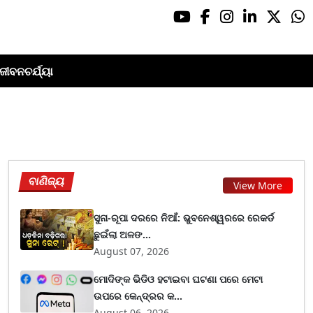
ଜୀବନଚର୍ଯ୍ୟା
ବାଣିଜ୍ୟ
View More
ସୁନା-ରୂପା ଦରରେ ନିଆଁ: ଭୁବନେଶ୍ୱରରେ ରେକର୍ଡ
ଛୁଇଁଲା ଅଳଙ...
August 07, 2026
ମୋଦିଙ୍କ ଭିଡିଓ ହଟାଇବା ଘଟଣା ପରେ ମେଟା
ଉପରେ କେନ୍ଦ୍ରର କ...
August 06, 2026