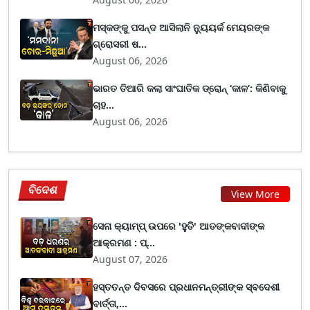
ମସ୍କଙ୍କୁ ପସନ୍ଦ ଆସିଲାନି ନ୍ୟୁୟର୍କ ମେୟରଙ୍କ
ଗ୍ରୋସରୀ ଷ...
August 06, 2026
ଭାରତ ତିଆରି କଲା ସାଂଘାତିକ ଡ୍ରୋନ୍ ‘କାଳ’: କିଣିବାକୁ
ଚାହ...
August 06, 2026
ବିଦେଶ
View More
ସେନା କ୍ୟାମ୍ପ୍ ଉପରେ 'ହୁତି' ଆତଙ୍କବାଦୀଙ୍କ
ଆକ୍ରମଣ : ପ୍...
August 07, 2026
ହସ୍ତତନ୍ତ ଦିବସରେ ପ୍ରଧାନମନ୍ତ୍ରୀଙ୍କ ସ୍ବଦେଶୀ
ବାର୍ତ୍ତା,...