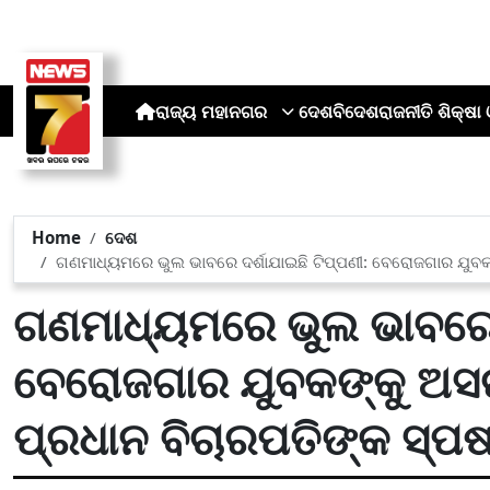
ରାଜ୍ୟ
ମହାନଗର
ଦେଶ
ବିଦେଶ
ରାଜନୀତି
ଶିକ୍ଷା 
Home
ଦେଶ
ଗଣମାଧ୍ୟମରେ ଭୁଲ ଭାବରେ ଦର୍ଶାଯାଇଛି ଟିପ୍ପଣୀ: ବେରୋଜଗାର ଯୁବ
ଗଣମାଧ୍ୟମରେ ଭୁଲ ଭାବରେ ଦ
ବେରୋଜଗାର ଯୁବକଙ୍କୁ ଅସ
ପ୍ରଧାନ ବିଚାରପତିଙ୍କ ସ୍ପ