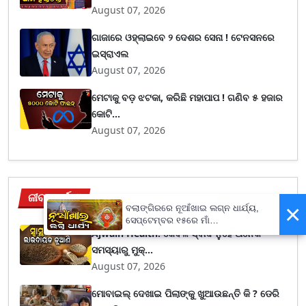
August 07, 2026
ଗାଜାରେ ଓହ୍ଲାଇବେ ୨ ଦେଶର ସେନା ! ଟେନସନରେ
ଇସ୍ରାଏଲ
August 07, 2026
ମେଟାକୁ ବଡ଼ ଝଟକା, କରିଛି ମହାପାପ ! ଗଣିବ ୫ ହଜାର
କୋଟି...
August 07, 2026
ଜୀବନଚର୍ଯ୍ୟା
View More
×
ବଲାଙ୍ଗିରରେ ନୂଆଁଖାଇ ଲଗ୍ନ ଧାର୍ଯ୍ୟ,
ସେପ୍ଟେମ୍ବର ୧୫ରେ ମାଁ
Ajwain Health: କେବଳ ସ୍ଵାଦ ନୁହେଁ ଅନେକ
ପାଟଣେଶ୍ୱରୀଙ୍କ ନିକଟରେ ଲାଗି ହେବ
ନବାନ୍ନ
ସମସ୍ୟାରୁ ମୁକ୍...
August 07, 2026
ମୋବାଇଲ୍ ଦେଖାଇ ପିଲାଙ୍କୁ ଖୁଆଉଛନ୍ତି କି ? ଡେରି