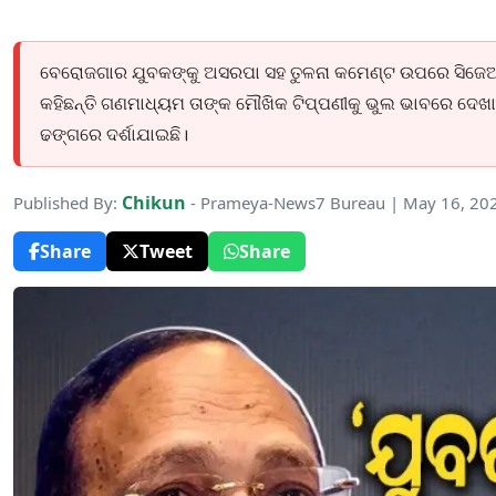
ବେରୋଜଗାର ଯୁବକଙ୍କୁ ଅସରପା ସହ ତୁଳନା କମେଣ୍ଟ ଉପରେ ସିଜେଆଇ 
କହିଛନ୍ତି ଗଣମାଧ୍ୟମ ତାଙ୍କ ମୌଖିକ ଟିପ୍ପଣୀକୁ ଭୁଲ ଭାବରେ ଦେଖ
ଢଙ୍ଗରେ ଦର୍ଶାଯାଇଛି।
Chikun
Published By:
- Prameya-News7 Bureau | May 16, 20
Share
Tweet
Share