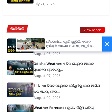
July 21, 2026
ପାଣିପାଗ
View More
×
Heavy Rain Alert : ଲାଗି ରହିବ ଲଘୁଚାପ ବର୍ଷା, ୧୭
ବୈତରଣୀରେ ସ୍ଥିତି ସୁଧୁରିନି, ଏପଟେ
ଫୁଲିଲାଣି ସାଳନ୍ଦୀ ଓ ଶାଖା, ବଢ଼ୁଛି ବନ୍ୟା
ଜିଲ୍...
ଭୟ
August 08, 2026
Odisha Weather: ୨ ଦିନ ରାଜ୍ୟର ଅନେକ
ସ୍ଥାନରେ ପ୍ରବଳରୁ...
August 07, 2026
El-Nino ବିପଦ ମଧ୍ୟରେ ମୌସୁମୀକୁ ନେଇ ଆସିଲା
ଭଲ ଖବର, ପଜେ...
August 02, 2026
Weather Forecast : ଜୁଲାଇ ନିର୍ଧୁମ ଢାଳିଲା,