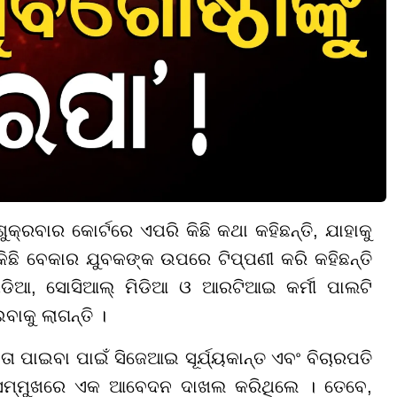
 ଶୁକ୍ରବାର କୋର୍ଟରେ ଏପରି କିଛି କଥା କହିଛନ୍ତି, ଯାହାକୁ
କିଛି ବେକାର ଯୁବକଙ୍କ ଉପରେ ଟିପ୍ପଣୀ କରି କହିଛନ୍ତି
ଡିଆ, ସୋସିଆଲ୍ ମିଡିଆ ଓ ଆରଟିଆଇ କର୍ମୀ ପାଲଟି
ାକୁ ଲାଗନ୍ତି ।
ା ପାଇବା ପାଇଁ ସିଜେଆଇ ସୂର୍ଯ୍ୟକାନ୍ତ ଏବଂ ବିଚାରପତି
ସମ୍ମୁଖରେ ଏକ ଆବେଦନ ଦାଖଲ କରିଥିଲେ । ତେବେ,