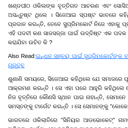
ଖଣ୍ଡପୀଠ ଓକିଲଙ୍କ ବୃତ୍ତିଗତ ଆଚରଣ ଏବଂ ସୋସିଆ
ଅସନ୍ତୁଷ୍ଟ ଥିଲେ । ସିଜେଆଇ ସ୍ପଷ୍ଟ ଭାବରେ କହିଥ
ପ୍ରଦାନ କରନ୍ତି, ତେବେ ସୁପ୍ରିମକୋର୍ଟ ନିଜେ ଏହାକୁ 
ଏହି ପଦବୀ କଣ ସାଜସଜ୍ଜା ପାଇଁ ଉଦ୍ଦିଷ୍ଟ ଏକ ପଦକ ଏ
କରାଯିବା ଉଚିତ କି ?
Also Read:
ଇନ୍ଧନ ସଞ୍ଚୟ ପାଇଁ ସୁପ୍ରିମକୋର୍ଟଙ୍କ ବ
ଗୁରୁତ୍ବ
ଶୁଣାଣି ସମୟରେ, ସିଜେଆଇ କହିଥିଲେ ଯେ ସମାଜରେ ପୂର
ଆକ୍ରମଣ କରନ୍ତି । ସେ ଏହା ପରେ ଆହୁରି କହିଥିଲେ ଯେ 
ନିଜ ବୃତ୍ତିରେ କୌଣସି ସ୍ଥାନ ପାଇ ନାହାନ୍ତି, ସେମା
ସମସ୍ତଙ୍କୁ ଟାର୍ଗେଟ କରନ୍ତି । ସେ ସେମାନଙ୍କୁ "କୋକୋ
ଭାରତରେ ଓକିଲାତିରେ "ସିନିୟର ଆଡଭୋକେଟ୍" ନାମକ