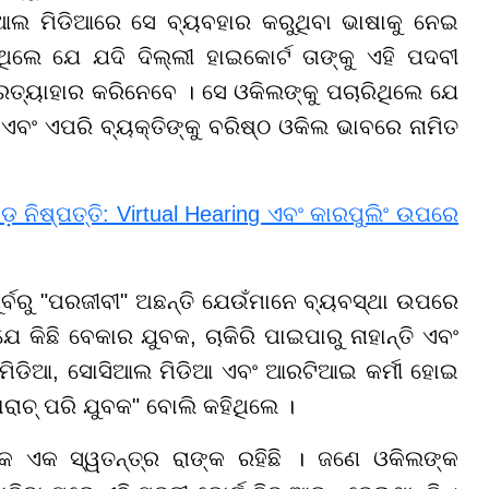
ଲ ମିଡିଆରେ ସେ ବ୍ୟବହାର କରୁଥିବା ଭାଷାକୁ ନେଇ
ିଲେ ଯେ ଯଦି ଦିଲ୍ଲୀ ହାଇକୋର୍ଟ ତାଙ୍କୁ ଏହି ପଦବୀ
ପ୍ରତ୍ୟାହାର କରିନେବେ । ସେ ଓକିଲଙ୍କୁ ପଚାରିଥିଲେ ଯେ
ବଂ ଏପରି ବ୍ୟକ୍ତିଙ୍କୁ ବରିଷ୍ଠ ଓକିଲ ଭାବରେ ନାମିତ
ଡ଼ ନିଷ୍ପତ୍ତି: Virtual Hearing ଏବଂ କାରପୁଲିଂ ଉପରେ
୍ବରୁ "ପରଜୀବୀ" ଅଛନ୍ତି ଯେଉଁମାନେ ବ୍ୟବସ୍ଥା ଉପରେ
କିଛି ବେକାର ଯୁବକ, ଚାକିରି ପାଇପାରୁ ନାହାନ୍ତି ଏବଂ
ନେ ମିଡିଆ, ସୋସିଆଲ ମିଡିଆ ଏବଂ ଆରଟିଆଇ କର୍ମୀ ହୋଇ
ରାଚ୍ ପରି ଯୁବକ" ବୋଲି କହିଥିଲେ ।
 ଏକ ସ୍ୱତନ୍ତ୍ର ରାଙ୍କ ରହିଛି । ଜଣେ ଓକିଲଙ୍କ