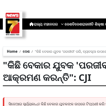
ରାଜ୍ୟ
ମହାନଗର
ଦେଶ
ବିଦେଶ
ରାଜନୀତି
ଶିକ୍ଷା 
Home
ଦେଶ
"କିଛି ବେକାର ଯୁବକ 'ପରଜୀବୀ' ପରି, ବ୍ୟବସ୍ଥା ଉପର
"କିଛି ବେକାର ଯୁବକ 'ପରଜୀବ
ଆକ୍ରମଣ କରନ୍ତି": CJI
ସିଜେଆଇ ସୂର୍ଯ୍ୟକାନ୍ତ କିଛି ବେକାର ଯୁବକଙ୍କ ଉପରେ ଟିପ୍ପଣୀ କରି