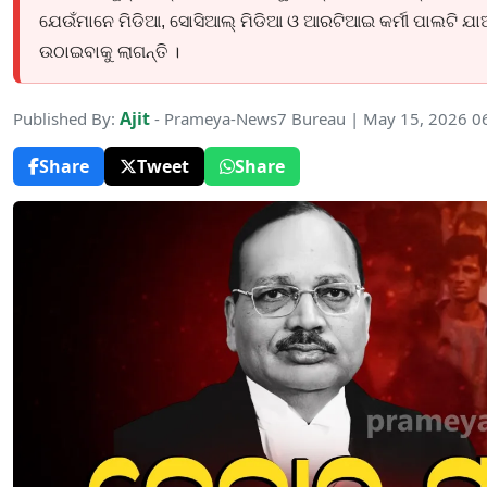
ଯେଉଁମାନେ ମିଡିଆ, ସୋସିଆଲ୍ ମିଡିଆ ଓ ଆରଟିଆଇ କର୍ମୀ ପାଲଟି ଯା
ଉଠାଇବାକୁ ଲାଗନ୍ତି ।
Ajit
Published By:
- Prameya-News7 Bureau | May 15, 2026 0
Share
Tweet
Share