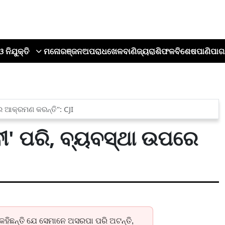
ଓ ନିଯୁକ୍ତି
ମନୋରଞ୍ଜନ
ଅପରାଧ
ଖେଳ
ବାଣିଜ୍ୟ
ରାଶିଫଳ
ବିଶେଷ
ପାଣିପାଗ
େ ଆକ୍ରମଣ କରନ୍ତି": CJI
ୀ' ପରି, ବ୍ୟବସ୍ଥା ଉପରେ
 କହିଛନ୍ତି ଯେ ସେମାନେ ଅସରପା ପରି ଅଟନ୍ତି,