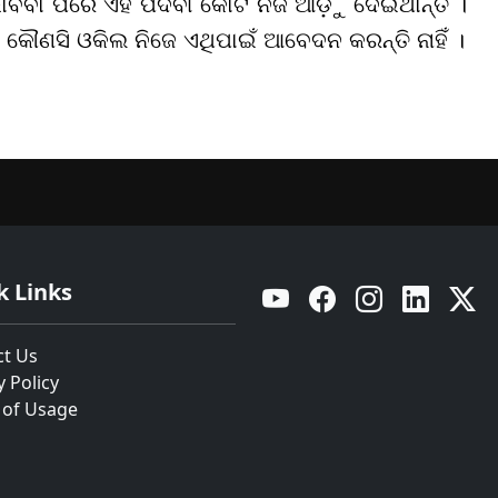
ାବିବା ପରେ ଏହି ପଦବୀ କୋର୍ଟ ନିଜ ଆଡ଼ୁ ଦେଇଥାନ୍ତି ।
। କୌଣସି ଓକିଲ ନିଜେ ଏଥିପାଇଁ ଆବେଦନ କରନ୍ତି ନାହିଁ ।
k Links
YouTube
Facebook
Instagram
Linkedin
Twitt
ct Us
y Policy
 of Usage