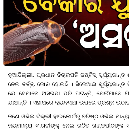
ନୂଆଦିଲ୍ଲୀ: ପ୍ରଧାନ ବିଚାରପତି ଜଷ୍ଟିସ୍ ସୂର୍ଯ୍ୟକାନ୍ତ
ନେଇ ଚର୍ଚ୍ଚା ଜୋର ହୋଇଛି । ସିଜେଆଇ ସୂର୍ଯ୍ୟକାନ୍ତ 
ଯେ ସେମାନେ ଅସରପା ପରି ଅଟନ୍ତି, ଯେଉଁମାନେ ମି
ଯାଆନ୍ତି । ଏହାପରେ ବ୍ୟବସ୍ଥା ଉପରେ ପ୍ରଶ୍ନ ଉଠାଇବ
ଜଣେ ଓକିଲ ଦିଲ୍ଲୀ ହାଇକୋର୍ଟରୁ ବରିଷ୍ଠ ଓକିଲ ମାନ୍ୟତ
ଜୟମାଲ୍ୟ ବାଗଚୀଙ୍କୁ ନେଇ ଗଠିତ ଖଣ୍ଡପୀଠଙ୍କ 