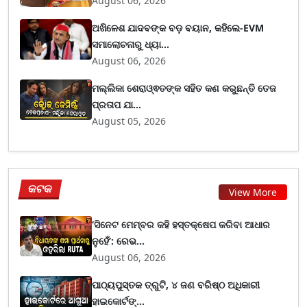
August 06, 2026
ଅଖିଳେଶ ଯାଦବଙ୍କ ବଡ଼ ବୟାନ, କହିଲେ-EVM
ସମାଲୋଚନାରୁ ଧ୍ୟା...
August 06, 2026
ମଲ୍ଲିକା ଶେରାଓ୍ଵତଙ୍କ ସହିତ କଣ କରୁଛନ୍ତି ତେଜ
ପ୍ରତାପ ଯା...
August 05, 2026
କଟକ
View More
‘ସିନେଟ ମେମ୍ବର କହି ହସ୍ତକ୍ଷେପ କରିବା ଆଧାର
ନୁହେଁ’: ରେଭ...
August 06, 2026
ପାଠ୍ୟପୁସ୍ତକ ତ୍ରୁଟି, ୪ ଜଣ ବରିଷ୍ଠ ଅଧିକାରୀ
ହାଇକୋର୍ଟଙ୍...