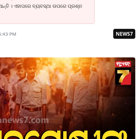
ଆନ୍ତି । ଏହାପରେ ବ୍ୟବସ୍ଥା ଉପରେ ପ୍ରଶ୍ନ
NEWS7
6:43 PM