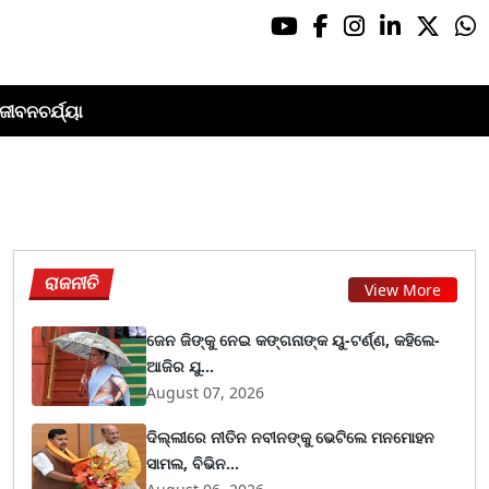
ଜୀବନଚର୍ଯ୍ୟା
ରାଜନୀତି
View More
ଜେନ ଜିଙ୍କୁ ନେଇ କଙ୍ଗନାଙ୍କ ୟୁ-ଟର୍ଣ୍ଣ, କହିଲେ-
ଆଜିର ଯୁ...
August 07, 2026
ଦିଲ୍ଲୀରେ ନୀତିନ ନବୀନଙ୍କୁ ଭେଟିଲେ ମନମୋହନ
ସାମଲ, ବିଭିନ...