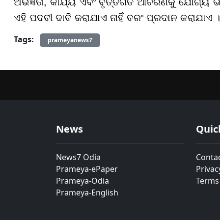
ଅଭିଜ୍ଞତା, କାର୍ଯ୍ୟ ଏବଂ ବୃତ୍ତିଗତ ଆଚରଣକୁ ଯୋଗ୍ୟ ଭ
ଏହି ପଦବୀ ଦାବି କରାଯାଏ ନାହିଁ ବରଂ ପ୍ରଦାନ କରାଯାଏ 
Tags:
prameyanews7
News
Quic
News7 Odia
Conta
Prameya-ePaper
Privac
Prameya-Odia
Terms
Prameya-English