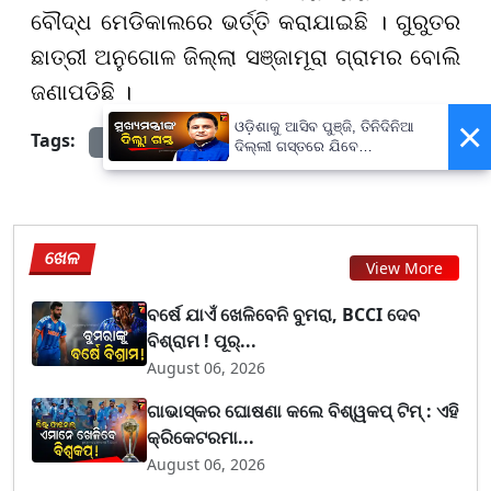
ବୌଦ୍ଧ ମେଡିକାଲରେ ଭର୍ତ୍ତି କରାଯାଇଛି । ଗୁରୁତର
ଛାତ୍ରୀ ଅନୁଗୋଳ ଜିଲ୍ଲା ସଞ୍ଜାମୂରା ଗ୍ରାମର ବୋଲି
ଜଣାପଡିଛି ।
×
ଓଡ଼ିଶାକୁ ଆସିବ ପୁଞ୍ଜି, ତିନିଦିନିଆ
Tags:
prameyanews7
ଦିଲ୍ଲୀ ଗସ୍ତରେ ଯିବେ
ମୁଖ୍ୟମନ୍ତ୍ରୀ ମୋହନ ମାଝୀ
ଖେଳ
View More
ବର୍ଷେ ଯାଏଁ ଖେଳିବେନି ବୁମରା, BCCI ଦେବ
ବିଶ୍ରାମ ! ପୂର୍...
August 06, 2026
ଗାଭାସ୍କର ଘୋଷଣା କଲେ ବିଶ୍ୱକପ୍ ଟିମ୍ : ଏହି
କ୍ରିକେଟରମା...
August 06, 2026