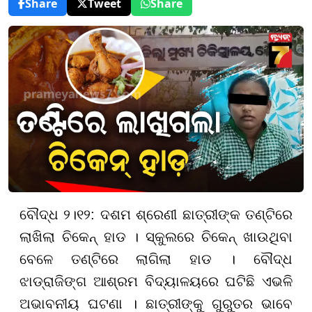
Share
Tweet
Share
ବୌଦ୍ଧ ୨।୧୨: ଦଶମ ଶ୍ରେଣୀ ଛାତ୍ରୀଙ୍କ ତଣ୍ଟିରେ
ଲାଖିଲା ଚିକେନ୍ ହାଡ । ସ୍କୁଲରେ ଚିକେନ୍ ଖାଉଥିବା
ବେଳେ ତଣ୍ଟିରେ ଲାଗିଲା ହାଡ । ବୌଦ୍ଧ
ଝାଡ୍ରାଜିଙ୍ଗ ଆଶ୍ରମ ବିଦ୍ୟାଳୟରେ ଘଟିଛି ଏଭଳି
ଅଭାବନୀୟ ଘଟଣା । ଛାତ୍ରୀଙ୍କୁ ଗୁରୁତର ଭାବେ