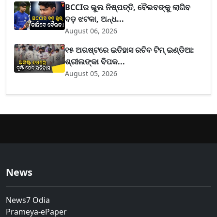
BCCIର ଭୁଲ ନିଷ୍ପତ୍ତି, ବୈଭବଙ୍କୁ ଲାଗିବ
ବଡ଼ ଝଟକା, ଅନ୍ଧ...
August 06, 2026
୧୫ ଅଗଷ୍ଟରେ ଇତିହାସ ରଚିବ ଟିମ୍ ଇଣ୍ଡିଆ:
ଶ୍ରୀଲଙ୍କା ବିପକ...
August 05, 2026
News
News7 Odia
Prameya-ePaper