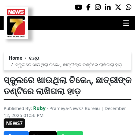
☰
Home
ରାଜ୍ୟ
ସ୍କୁଲରେ ଖାଉଥିଲା ଚିକେନ୍, ଛାତ୍ରୀଙ୍କ ତଣ୍ଟିରେ ଲାଖିଗଲା ହାଡ଼
ସ୍କୁଲରେ ଖାଉଥିଲା ଚିକେନ୍, ଛାତ୍ରୀଙ୍କ
ତଣ୍ଟିରେ ଲାଖିଗଲା ହାଡ଼
Ruby
Published By:
- Prameya-News7 Bureau | December
12, 2025 01:56 PM
NEWS7