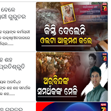
ା ବେଳେ
ାରୀ ଗୁରୁତର
ବ୍ୟାଙ୍କ କର୍ମଚାରୀ
ୋଡ ଲକ୍ଷ୍ମୀବଜାରରେ
ାର......
ହ ଶହ
ପ୍ରତିଶ୍ରୁତି
ଧାୟକ ଅରବିନ୍ଦ
ଙ୍କ ଶହ ଶହ ସମର୍ଥକ
 ଶହ......
 ଜଣ ଗୁରୁତର