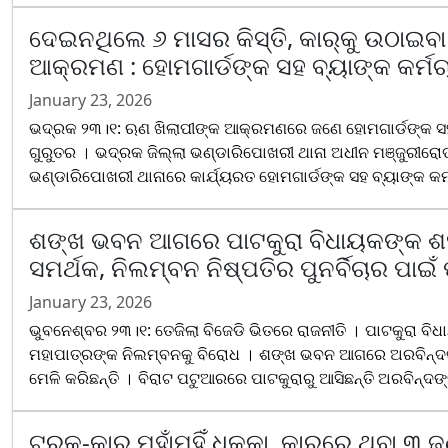
ଦେଇନଥିଲେ ୬ ମାସର କିସ୍ତି, କାର୍‌କୁ ଉଠାଇବ
ଆକ୍ରମଣ : ହୋମଗାର୍ଡଙ୍କ ସହ ବ୍ୟାଙ୍କ କର୍ମଚ
January 23, 2026
ଭଦ୍ରକ ୨୩।୧: ଋଣ ଖିଲାପୀଙ୍କ ଆକ୍ରମଣରେ ଜଣେ ହୋମଗାର୍ଡଙ୍କ ସହ 
ଗୁରୁତର । ଭଦ୍ରକ ଜିଲ୍ଲା ଭଣ୍ଡାରିପୋଖରୀ ଥାନା ଅଧୀନ ମଞ୍ଜୁରୀର
ଭଣ୍ଡାରିପୋଖରୀ ଥାନାରେ କାର୍ଯ୍ୟରତ ହୋମଗାର୍ଡଙ୍କ ସହ ବ୍ୟାଙ୍କ କର୍ମଚ
ଶଙ୍ଖ ଭବନ ଆଗରେ ପାଟକୁରା ବିଧାୟକଙ୍କ ଶ
ସମର୍ଥକ, ନିଲମ୍ବନ ନିଷ୍ପତିର ପୁନର୍ବିଚାର ପାଇଁ 
January 23, 2026
ଭୁବନେଶ୍ବର ୨୩।୧: ତେଜିଲା ବିଜେଡି ଭିତରେ ରାଜନୀତି । ପାଟକୁରା ବି
ମହାପାତ୍ରଙ୍କ ନିଲମ୍ବନକୁ ବିରୋଧ । ଶଙ୍ଖ ଭବନ ଆଗରେ ଅରବିନ୍ଦ
ମେଳି କରିଛନ୍ତି । ବିରାଟ ପଟୁଆରରେ ପାଟକୁରାରୁ ଆସିଛନ୍ତି ଅରବିନ୍ଦଙ୍କ
ଟ୍ରକ୍-କାର୍ ମୁହାଁମୁହିଁ ଧକ୍କା, କାର୍‌ରେ ଥିବା ୩