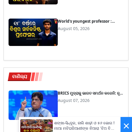
World's youngest professor :
ଭାଙ୍ଗିଲା ୩୦୬ ବର୍ଷର ରେକର୍ଡ, ୧୮ ବର୍ଷରେ
August 05, 2026
ବିଶ୍ୱର ସର୍ବ କନିଷ୍ଠ ପ୍ରଫେସର
ବାଣିଜ୍ୟ
BRICS ମୁଦ୍ରାକୁ ଭାରତ ସମର୍ଥନ କରେନି: ନୂଆ
ମୁଦ୍ରା ଯୋଜନାର ବିରୋଧ କଲେ ପୀୟୂଷ
August 07, 2026
ଗୋଏଲ
×
ଶଙ୍ଖା-ସିନ୍ଦୂର, ନାଲି ଶାଢ଼ୀ ଓ ୫୬ ଭୋଗ !
ମାଆ ମଝିଘରିଆଣୀଙ୍କ ନିଆରା ‘ଝିଅ ବିଦା’