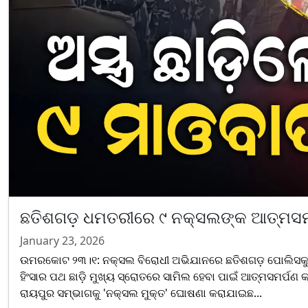
ଛତିଶଗଡ଼ ଧମତରୀରେ ୯ ନକ୍ସଲଙ୍କ ଆତ୍ମସମର୍
January 23, 2026
ଉମରକୋଟ ୨୩।୧: ନକ୍ସଲ ବିରୋଧୀ ଅଭିଯାନରେ ଛତିଶଗଡ଼ ପୋଲିସକୁ ମ
ହିଂସାର ପଥ ଛାଡ଼ି ମୁଖ୍ୟ ସ୍ରୋତରେ ସାମିଲ ହେବା ପାଇଁ ଆତ୍ମସମର୍ପଣ 
ରାୟପୁର ସମ୍ଭାଗକୁ 'ନକ୍ସଲ ମୁକ୍ତ' ଘୋଷଣା କରାଯାଇଛ...