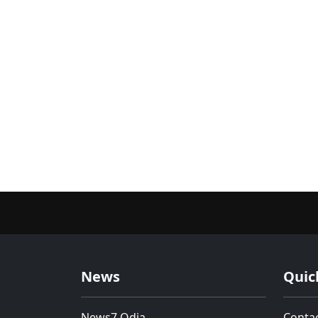
News
Quic
News7 Odia
Conta