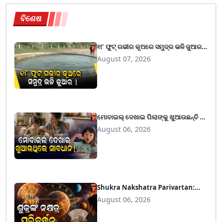
ବିଶେଷ
୧୮ ଫୁଟ୍ ଗଭୀର କୂଅରେ ସମୁଦ୍ର ଭଳି ଜୁଆର !
ଭୂମିକମ୍ପର ସଙ୍କେତ ନା ରହିଛି ଅଜବ ରହସ୍ୟ
August 07, 2026
?
ମୋବାଇଲ୍ ଦେଖାଇ ପିଲାଙ୍କୁ ଖୁଆଉଛନ୍ତି କି
? ଡେରି ହୋଇଯିବା ପୂର୍ବରୁ ସୁଧୁରିଯାଆନ୍ତୁ,
August 06, 2026
ଡାକ୍ତରମାନେ ଦେଲେ ଭୟଙ୍କର ଚେତାବନୀ
Shukra Nakshatra Parivartan:
ଅଗଷ୍ଟ ୧୧ରେ ହସ୍ତ ନକ୍ଷତ୍ରରେ ପ୍ରବେଶ
August 06, 2026
କରିବେ ଶୁକ୍ର, ଚମକିବେ ୩ ରାଶି ବ୍ୟକ୍ତି