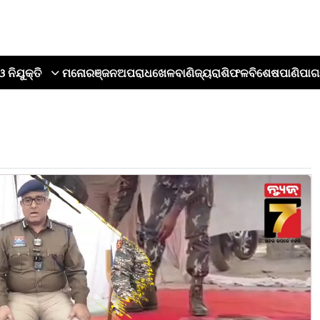
ଓ ନିଯୁକ୍ତି
ମନୋରଞ୍ଜନ
ଅପରାଧ
ଖେଳ
ବାଣିଜ୍ୟ
ରାଶିଫଳ
ବିଶେଷ
ପାଣିପାଗ