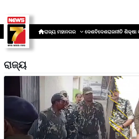
ରାଜ୍ୟ
ମହାନଗର
ଦେଶ
ବିଦେଶ
ରାଜନୀତି
ଶିକ୍ଷା 
ରାଜ୍ୟ