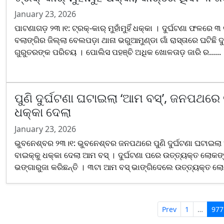
January 23, 2026
ପାଟଣାଗଡ଼ ୨୩।୧: ଟ୍ରକ୍-କାର୍ ମୁହାଁମୁହିଁ ଧକ୍କା । ଦୁର୍ଘଟଣା ଫଳରେ 
ବଲାଙ୍ଗିର ଜିଲ୍ଲା ବେଲପଡ଼ା ଥାନା ଭରୁଆମୁଣ୍ଡା ଗାଁ ରାସ୍ତାରେ ଘଟିଛି ଦୁର
ଗୁରୁତରଙ୍କ ପରିଚୟ । ପୋଲିସ ପହଞ୍ଚି ଅଧିକ ଖୋଳତାଡ଼ ଜାରି ର......
ପୁଣି ଦୁର୍ଘଟଣା ଘଟାଇଲା ‘ଆମ ବସ୍’, ଜନପଥରେ ବ
ଧକ୍କା ଦେଲା
January 23, 2026
ଭୁବନେଶ୍ବର ୨୩।୧: ଭୁବନେଶ୍ବର ଜନପଥରେ ପୁଣି ଦୁର୍ଘଟଣା ଘଟାଇଲା
ବାଇକ୍କୁ ଧକ୍କା ଦେଲା ଆମ ବସ୍ । ଦୁର୍ଘଟଣା ପରେ ଉତ୍ତ୍ୟକ୍ତ ଲୋକଙ
ଭଙ୍ଗାରୁଜା କରିଛନ୍ତି । ୩ଟା ଆମ ବସ୍ ଭାଙ୍ଗିଦେଲେ ଉତ୍ତ୍ୟକ୍ତ ଲୋକ
ଘଟା......
Prev
1
…
977