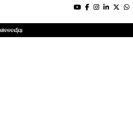
ଜୀବନଚର୍ଯ୍ୟା