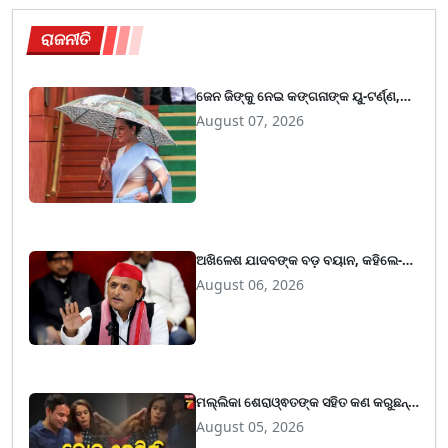
ରାଜନୀତି
ଜେନ ଜିଙ୍କୁ ନେଇ କଙ୍ଗନାଙ୍କ ୟୁ-ଟର୍ଣ୍ଣ,
କହିଲେ- ଆଜିର ଯୁବ ପିଢି ଆମର ଶକ୍ତି
August 07, 2026
ଅଖିଳେଶ ଯାଦବଙ୍କ ବଡ଼ ବୟାନ, କହିଲେ-
EVM ସମାଲୋଚନାରୁ ଧ୍ୟାନ ହଟାଇବାକୁ
August 06, 2026
ବିଜେପି ହାରିଛି ଦତିୟା ଓ ବାଙ୍କୀପୁର
ଉପନିର୍ବାଚନ
ମଲ୍ଲିକା ଶେରାଓ୍ଵତଙ୍କ ସହିତ କଣ କରୁଛନ୍ତି
ତେଜ ପ୍ରତାପ ଯାଦବ, ଲାଲୁଙ୍କ ପୁଅ
August 05, 2026
ଖେଳାଇଲେ ଚାଞ୍ଚଲ୍ୟ