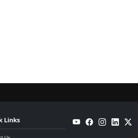
k Links
YouTube
Facebook
Instagram
Linkedin
Twitt
ct Us