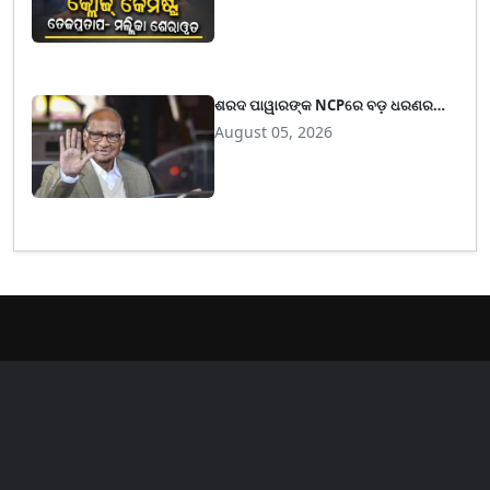
ଶରଦ ପାୱାରଙ୍କ NCPରେ ବଡ଼ ଧରଣର
ଅଦଳବଦଳ, ହଟିଲେ ସବୁ ମୁଖପାତ୍ର,
August 05, 2026
ଗଣମାଧ୍ୟମରେ କହିବେ କେବଳ ୨ ଜଣ
er