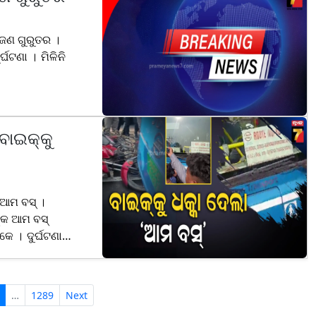
୩ ଜଣ ଗୁରୁତର ।
୍ଘଟଣା । ମିଳିନି
ାଇକ୍‌କୁ
 ଆମ ବସ୍ ।
୍କ ଆମ ବସ୍
େ । ଦୁର୍ଘଟଣା
…
1289
Next