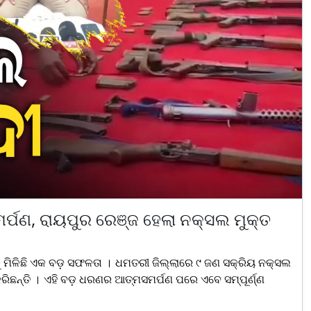
ପଣ, ରାୟପୁର ରେଞ୍ଜ ହେଲା ନକ୍ସଲ ମୁକ୍ତ
ିଳିଛି ଏକ ବଡ଼ ସଫଳତା । ଧମତରୀ ଜିଲ୍ଲାରେ ୯ ଜଣ ସକ୍ରିୟ ନକ୍ସଲ
କରିଛନ୍ତି । ଏହି ବଡ଼ ଧରଣର ଆତ୍ମସମର୍ପଣ ପରେ ଏବେ ସମ୍ପୂର୍ଣ୍ଣ