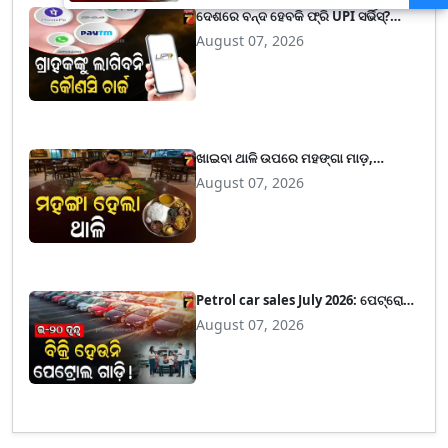
ପରମ୍ପରା...
ଦେଶରେ ବନ୍ଦ ହେବକି ଫ୍ରି UPI ସର୍ଭିସ୍?
ଜାଣନ୍ତୁ ମର୍ଚାଣ୍ଟ ଚାର୍ଜେସ୍ ର ସତ୍ୟତା ଓ ନିୟମ
August 07, 2026
ଖାଇବା ଥାଳି ଉପରେ ମହଙ୍ଗା ମାଡ଼,
ନିରାମିଷ୪ ଓ ଆମିଷ ଭୋଜନ ୯% ମହଙ୍ଗା
August 07, 2026
Petrol car sales July 2026: ପେଟ୍ରୋଲ
କିମ୍ବା ଇ-୨୦ ଇନ୍ଧନ ଚାଳିତ ଗାଡ଼ି କିଣିବାକୁ
August 07, 2026
ପସନ୍ଦ କରୁ ନାହାନ୍ତି ଗ୍ରାହକ ! ବଦଳିଲା ଗାଡ଼ି
କିଣିବାର ଟ୍ରେଣ୍ଡ !