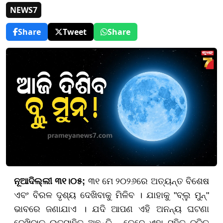
NEWS7
Share
Tweet
Share
ନୂଆଦିଲ୍ଲୀ ୩୧।୦୫;
୩୧ ମେ ୨୦୨୬ରେ ଅତ୍ୟନ୍ତ ବିଶେଷ
ଏବଂ ବିରଳ ଦୃଶ୍ୟ ଦେଖିବାକୁ ମିଳିବ । ଯାହାକୁ "ବ୍ଲୁ ମୁନ୍"
ଭାବରେ ଜଣାଯାଏ । ଯଦି ଆପଣ ଏହି ଅନନ୍ୟ ଘଟଣା