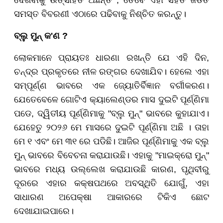
ଦେଖିବାକୁ ଉତ୍ସାହିତ ଅଛନ୍ତି , ତେବେ ଏହା ସହିତ ଜଡିତ
ସମସ୍ତ ବିବରଣୀ ଏଠାରେ ପଢିବାକୁ ନିଶ୍ଚିତ କରନ୍ତୁ।
ବ୍ଲୁ ମୁନ୍ କ'ଣ ?
ଲୋକମାନେ ପ୍ରାୟତଃ ଧାରଣା ରଖନ୍ତି ଯେ ଏହି ଦିନ,
ଚନ୍ଦ୍ର ପ୍ରକୃତରେ ନୀଳ ରଙ୍ଗର ଦେଖାଯିବ। ହେଲେ ଏହା
ସମ୍ପୂର୍ଣ୍ଣ ଭାବରେ ଏକ ଜ୍ୟୋତିର୍ବିଜ୍ଞାନ ବର୍ଗୀକରଣ।
ଯେତେବେଳେ ଗୋଟିଏ କ୍ୟାଲେଣ୍ଡର ମାସ ଦୁଇଟି ପୂର୍ଣ୍ଣିମା
ପଡେ, ଦ୍ୱିତୀୟ ପୂର୍ଣ୍ଣିମାକୁ "ବ୍ଲୁ ମୁନ୍" ଭାବରେ କୁହାଯାଏ।
ଯେହେତୁ ୨୦୨୬ ମେ ମାସରେ ଦୁଇଟି ପୂର୍ଣ୍ଣିମା ଅଛି । ତାହା
ମେ ୧ ଏବଂ ମେ ୩୧ ରେ ପଡିଛି। ଆଜିର ପୂର୍ଣ୍ଣିମାକୁ ଏକ ବ୍ଲୁ
ମୁନ୍ ଭାବରେ ବିବେଚନା କରାଯାଉଛି। ଏହାକୁ "ମାଇକ୍ରୋ ମୁନ୍"
ଭାବରେ ମଧ୍ୟ ଉଲ୍ଲେଖ କରାଯାଉଛି କାରଣ, ପୃଥିବୀରୁ
ଦୂରରେ ଏହାର କକ୍ଷପଥରେ ଅବସ୍ଥିତି ଯୋଗୁଁ, ଏହା
ସାଧାରଣ ଅପେକ୍ଷା ଆକାରରେ ଟିକିଏ ଛୋଟ
ଦେଖାଯାଇପାରେ।