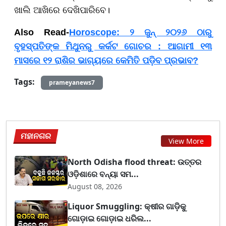
ଖାଲି ଆଖିରେ ଦେଖିପାରିବେ।
Also Read-
Horoscope: ୨ ଜୁନ୍ ୨୦୨୬ ଠାରୁ
ବୃହସ୍ପତିଙ୍କ ମିଥୁନରୁ କର୍କଟ ଗୋଚର : ଆଗାମୀ ୧୩
ମାସରେ ୧୨ ରାଶିର ଭାଗ୍ୟରେ କେମିତି ପଡ଼ିବ ପ୍ରଭାବ?
Tags:
prameyanews7
ମହାନଗର
View More
North Odisha flood threat: ଉତ୍ତର
ଓଡ଼ିଶାରେ ବନ୍ୟା ସମ...
August 08, 2026
Liquor Smuggling: କ୍ଷୀର ଗାଡ଼ିକୁ
ଗୋଡ଼ାଇ ଗୋଡ଼ାଇ ଧରିଲ...