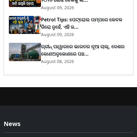
୨୦୨୬ ଶେଷ ବେଳକୁ ଲ...
August 09, 2026
Petrol Tips: ପେଟ୍ରୋଲ ପମ୍ପରେ କେବଳ
ଜିରୋ ନୁହେଁ, ଏହି ଜ...
August 09, 2026
ଗ୍ରୀନ୍ ପାୱାରରେ ଭାରତର ନୂଆ ଚାଲ୍, ଦେଶର
କୋଣଅନୁକୋଣରେ ପହ...
August 08, 2026
News