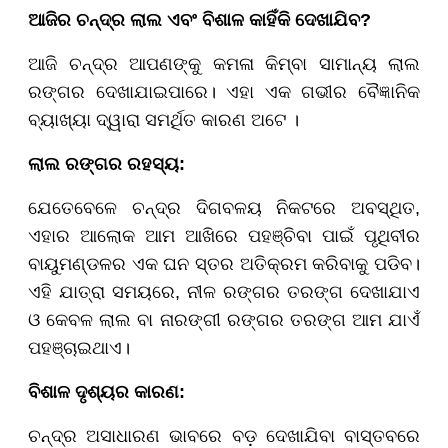
ଆଜିର ଚନ୍ଦ୍ର ଲାଲ ଏବଂ ବିଶାଳ କାହିଁକି ଦେଖାଯିବ?
ଆଜି ଚନ୍ଦ୍ର ଆପଣଙ୍କୁ କମଳା କିମ୍ବା ସାମାନ୍ୟ ଲାଲ
ରଙ୍ଗର ଦେଖାଯାଇପାରେ। ଏହା ଏକ ଗଭୀର ବୈଜ୍ଞାନିକ
ବ୍ୟାଖ୍ୟା ଦ୍ୱାରା ସମର୍ଥିତ କାରଣ ଅଟେ ।
ଲାଲ ରଙ୍ଗର ରହସ୍ୟ:
ଯେତେବେଳେ ଚନ୍ଦ୍ର ଦିଗବଳୟ ନିକଟରେ ଅବସ୍ଥିତ,
ଏହାର ଆଲୋକ ଆମ ଆଖିରେ ପହଞ୍ଚିବା ପାଇଁ ପୃଥିବୀର
ବାୟୁମଣ୍ଡଳର ଏକ ଘନ ସ୍ତର ଅତିକ୍ରମ କରିବାକୁ ପଡିବ।
ଏହି ଯାତ୍ରା ସମୟରେ, ନୀଳ ରଙ୍ଗର ତରଙ୍ଗ ଦେଖାଯାଏ
ଓ କେବଳ ଲାଲ ବା ନାରଙ୍ଗୀ ରଙ୍ଗର ତରଙ୍ଗ ଆମ ଯାଏଁ
ପହଞ୍ଚାଇଥାଏ।
ବିଶାଳ ଦୃଶ୍ୟର କାରଣ:
ଚନ୍ଦ୍ର ଅସାଧାରଣ ଭାବରେ ବଡ଼ ଦେଖାଯିବା ବାସ୍ତବରେ