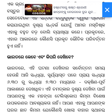
ଏକ ଭ୍ରମ। ଯେତେବେଳେ ଗଛ, ପର୍ବତ କିମ୍ବା କୋଠା ଭଳି
×
ହଷ୍ଟେଲରୁ ଷଷ୍ଠ ଶ୍ରେଣୀ
ବସ୍ତୁର ନିକଟତର ହୋଇ ଚନ୍ଦ୍ରକୁ ଦେଖାଯାଏ,
ଛାତ୍ରଙ୍କୁ ନେଇଗଲେ ଦୁଇ ଯୁବକ,
ପୁଅକୁ ଖୋଜି ଆଣିବାକୁ ମାଆଙ୍କ
ସେତେବେଳେ ଏହି ସନ୍ଦର୍ଭ ବିନ୍ଦୁଗୁଡ଼ିକ ଦ୍ୱାରା ପ୍ରଦାନ
ନିବେଦନ
କରାଯାଇଥିବା ଦୃଶ୍ୟ ସନ୍ଦର୍ଭ ଯୋଗୁଁ ଆମର ମସ୍ତିଷ୍କ
ଏହାକୁ ବହୁତ ବଡ଼ ବୋଲି ବ୍ୟାଖ୍ୟା କରେ। ପ୍ରକୃତରେ,
ଏହାର ଆକାରରେ କୌଣସି ପ୍ରକୃତ ଭୌତିକ ପରିବର୍ତ୍ତନ
ହୁଏ ନାହିଁ।
ଭାରତରେ କେବେ ଏବଂ କିପରି ଦେଖିବେ?
ଭାରତରେ, ଏହି ଘଟଣା ଦେଖିବାର ସର୍ବୋତ୍ତମ ସମୟ
ହେଉଛି ଆଜି ସନ୍ଧ୍ୟା, ସୂର୍ଯ୍ୟାସ୍ତ ପରେ ପ୍ରାୟ ସନ୍ଧ୍ୟା
୬.୩୦ ରୁ ସନ୍ଧ୍ୟା ୭.୩୦ ମଧ୍ୟରେ - ଦକ୍ଷିଣ-ପୂର୍ବ
ଆକାଶରେ ଦେଖାଧିବ। ଏହି ଚମତ୍କାର ଦୃଶ୍ୟ ଦେଖିବା ପାଇଁ
ଆପଣଙ୍କୁ ଏକ ମହଙ୍ଗା ଟେଲିସ୍କୋପ କିମ୍ବା ବିଶେଷ
ଉପକରଣର ଆବଶ୍ୟକତା ନାହିଁ। ଆପଣ ଏହାକୁ ଆପଣଙ୍କ
ଘରର ଛାତ କିମ୍ବା ଯେକୌଣସି ଖୋଲା ବାହାର ସ୍ଥାନରୁ