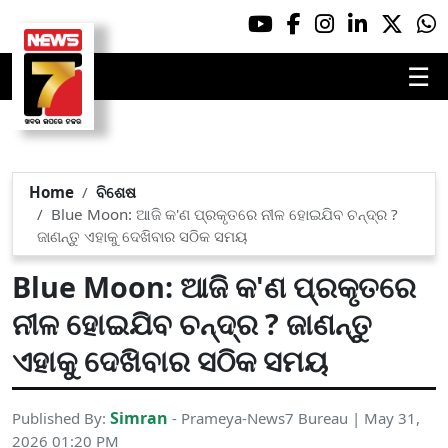
☰
Home
ବିଶେଷ
Blue Moon: ଆଜି କ'ଣ ପ୍ରକୃତରେ ନୀଳ ହୋଇଯିବ ଚନ୍ଦ୍ର ?
ଜାଣନ୍ତୁ ଏହାକୁ ଦେଖିବାର ସଠିକ ସମୟ
Blue Moon: ଆଜି କ'ଣ ପ୍ରକୃତରେ
ନୀଳ ହୋଇଯିବ ଚନ୍ଦ୍ର ? ଜାଣନ୍ତୁ
ଏହାକୁ ଦେଖିବାର ସଠିକ ସମୟ
Simran
Published By:
- Prameya-News7 Bureau | May 31,
2026 01:20 PM