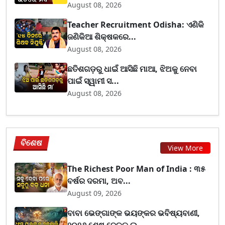
August 08, 2026
Teacher Recruitment Odisha: ଏଣିକି
ଜଣିକିଆ ଶିକ୍ଷକରେ...
August 08, 2026
ଛତିଶଗଡ଼ରୁ ଧାଇଁ ଆସିଛି ମାଆ, ଝିଅକୁ ନେବା
ପାଇଁ ସ୍ୱାମୀ ସ...
August 08, 2026
ବିଶେଷ
View More
The Richest Poor Man of India : ୩୫
ବର୍ଷର ଦରମା, ଅବ...
August 09, 2026
ବାବା ଭେଙ୍ଗାଙ୍କ ଭୟଙ୍କର ଭବିଷ୍ୟବାଣୀ,