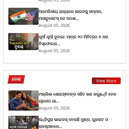
ଆମେରିକୀୟ ରାଜ୍ୟରେ ଭାରତକୁ ସମ୍ମାନ,
ମାସାଚୁସେଟସ୍ ରେ ଅଗଷ...
August 05, 2026
ଧୂଆଁ ଧୂଆଁ ଦୁବାଇ: ମାତ୍ର ୨୦ ମିନିଟ୍‌ରେ ୭ ଥର
ବିସ୍ଫୋରଣ...
August 05, 2026
ଦେଶ
View More
ମଲ୍ଲିକା ଶେରାଓ୍ଵତଙ୍କ ସହିତ କଣ କରୁଛନ୍ତି ତେଜ
ପ୍ରତାପ ଯା...
August 05, 2026
ଚାନ୍ଦିପୁରା ଭାଇରସ୍ ନେଉଛି ମୁଣ୍ଡ, ଗୁଜରାଟ ଓ
ରାଜସ୍ଥାନରେ...