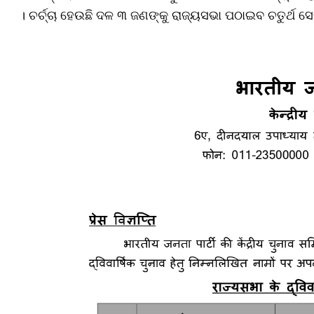
। ଚର୍ଚ୍ଚା ହେଉଛି ଦଳ ୩ ଜଣଙ୍କୁ ରାଜ୍ୟସଭା ପଠାଇବ ଚତୁର୍ଥ ସେଟ