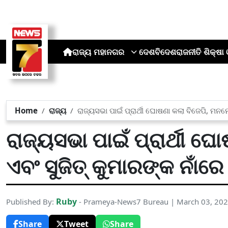
ରାଜ୍ୟ
ମହାନଗର
ଦେଶ
ବିଦେଶ
ରାଜନୀତି
ଶିକ୍ଷା 
Home
ରାଜ୍ୟ
ରାଜ୍ୟସଭା ପାଇଁ ପ୍ରାର୍ଥୀ ଘୋଷଣା କଲା ବିଜେପି, ମନ
ରାଜ୍ୟସଭା ପାଇଁ ପ୍ରାର୍ଥୀ 
ଏବଂ ସୁଜିତ୍ କୁମାରଙ୍କ ନାଁ
Ruby
Published By:
- Prameya-News7 Bureau | March 03, 20
Share
Tweet
Share