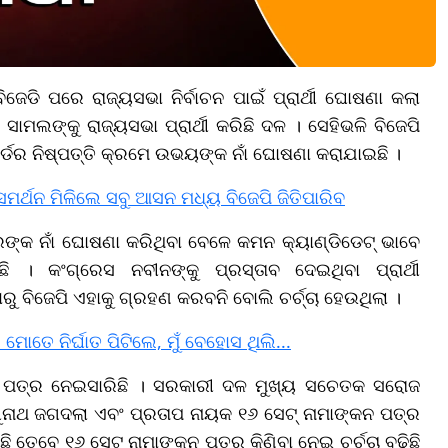
େଡି ପରେ ରାଜ୍ୟସଭା ନିର୍ବାଚନ ପାଇଁ ପ୍ରାର୍ଥୀ ଘୋଷଣା କଲା
ାମଲଙ୍କୁ ରାଜ୍ୟସଭା ପ୍ରାର୍ଥୀ କରିଛି ଦଳ । ସେହିଭଳି ବିଜେପି
ୋର୍ଡର ନିଷ୍ପତ୍ତି କ୍ରମେ ଉଭୟଙ୍କ ନାଁ ଘୋଷଣା କରାଯାଇଛି ।
ସମର୍ଥନ ମିଳିଲେ ସବୁ ଆସନ ମଧ୍ୟ ବିଜେପି ଜିତିପାରିବ
ମିଶ୍ରଙ୍କ ନାଁ ଘୋଷଣା କରିଥିବା ବେଳେ କମନ କ୍ୟାଣ୍ଡିଡେଟ୍ ଭାବେ
ିଛି । କଂଗ୍ରେସ ନବୀନଙ୍କୁ ପ୍ରସ୍ତାବ ଦେଇଥିବା ପ୍ରାର୍ଥୀ
ୁ ବିଜେପି ଏହାକୁ ଗ୍ରହଣ କରବନି ବୋଲି ଚର୍ଚ୍ଚା ହେଉଥିଲା ।
ୋତେ ନିର୍ଘାତ ପିଟିଲେ, ମୁଁ ବେହୋସ ଥିଲି...
କନ ପତ୍ର ନେଇସାରିଛି । ସରକାରୀ ଦଳ ମୁଖ୍ୟ ସଚେତକ ସରୋଜ
ଘୁନାଥ ଜଗଦଲା ଏବଂ ପ୍ରତାପ ନାୟକ ୧୬ ସେଟ୍ ନାମାଙ୍କନ ପତ୍ର
ି ତେବେ ୧୬ ସେଟ୍ ନାମାଙ୍କନ ପତ୍ର କିଣିବା ନେଇ ଚର୍ଚ୍ଚା ବଢିଛି