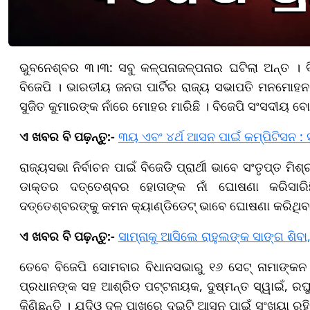
ଭୁବନେଶ୍ବର ୩।୩: ସବୁ କଳ୍ପନାଜଳ୍ପନାର ଘଟିଲା ଅନ୍ତ । ବିଜ
ବିଜେପି । ଭାରତୀୟ ଜନତା ପାର୍ଟିର ରାଜ୍ୟ ସଭାପତି ମନମୋହନ ସ
ସୁଜିତ କୁମାରଙ୍କ ନାଁରେ ମୋହର ମାରିଛି । ବିଜେପି ସଂସଦୀୟ ବ
ଏ ଖବର ବି ପଢ଼ନ୍ତୁ:-
୩ୟ ଏବଂ ୪ର୍ଥ ଆସନ ପାଇଁ କମ୍ପିଟିସନ : 
ରାଜ୍ୟସଭା ନିର୍ବାଚନ ପାଇଁ ବିଜେଡି ପ୍ରାର୍ଥୀ ଭାବେ ସଂତୃପ୍ତ 
ଡାକ୍ତର ଦତ୍ତେଶ୍ବର ହୋତାଙ୍କ ନାଁ ଘୋଷଣା କରି
ସାର
ଦତ୍ତେଶ୍ବରଙ୍କୁ କମନ କ୍ୟାଣ୍ଡିଡେଟ୍ ଭାବେ ଘୋଷଣା କରିଥିବାର
ଏ ଖବର ବି ପଢ଼ନ୍ତୁ:-
ସାମ୍ନାକୁ ଆସିଲେ ରାହୁଲଙ୍କ ସାଙ୍ଗ ଶିବା, ମ
ତେବେ
ବିଜେପି ସୋମବାର ବିଧାନସଭାରୁ ୧୬ ସେଟ୍ ନାମାଙ୍
ପ୍ରଧାନଙ୍କ ସହ ଆଶ୍ରିତ ପଟ୍ଟନାୟକ, ଦୁଷ୍ମନ୍ତ ସ୍ୱାଇଁ, ର
କିଣିଛନ୍ତି । ଯଦିଓ ଦଳ ପାଖରେ ଦୁଇଟି ଆସନ ପାଇଁ ସଂଖ୍ୟା ରହିଛ