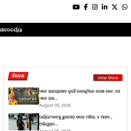
ଜୀବନଚର୍ଯ୍ୟା
ବିଦେଶ
View More
ଏବେ ରାଜପ୍ରାସାଦ ନୁହେଁ ରଣଭୂମିରେ ଦେଖା ହେବ: ସେ
ଏବେ ରାଜ...
August 05, 2026
ପର୍ଯ୍ୟଟକଙ୍କୁ ଛୁରାମାଡ଼ କଲେ ମହିଳା; ୪ ଆହତ ,
ଅଭିଯୁକ୍ତ...
August 05, 2026