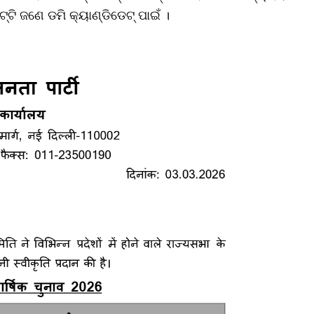
୍‌ଟି ଜଣେ ଡମି କ୍ୟାଣ୍ଡିଡେଟ୍ ପାଇଁ ।