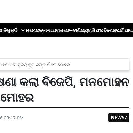
ଓ ନିଯୁକ୍ତି
ମନୋରଞ୍ଜନ
ଅପରାଧ
ଖେଳ
ବାଣିଜ୍ୟ
ରାଶିଫଳ
ବିଶେଷ
ପାଣିପାଗ
ମୋହନ ଏବଂ ସୁଜିତ୍ କୁମାରଙ୍କ ନାଁରେ ମୋହର
ଘୋଷଣା କଲା ବିଜେପି, ମନମୋହନ
ରେ ମୋହର
NEWS7
26 03:17 PM