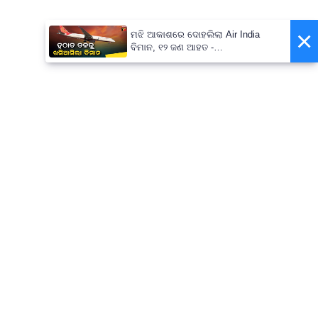
×
ମଝି ଆକାଶରେ ଦୋହଲିଲା Air India
ବିମାନ, ୧୨ ଜଣ ଆହତ -
PrameyaNews7