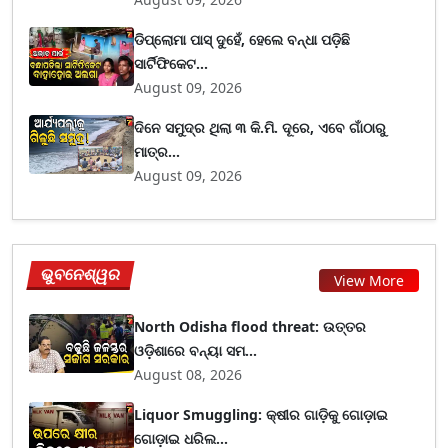
ଡିପ୍ଲୋମା ପାସ୍ ଦୁହେଁ, ହେଲେ ବନ୍ଧା ପଡ଼ିଛି
ସାର୍ଟିଫିକେଟ...
August 09, 2026
ଦିନେ ସମୁଦ୍ର ଥିଲା ୩ କି.ମି. ଦୂରେ, ଏବେ ଗାଁଠାରୁ
ମାତ୍ର...
August 09, 2026
ଭୁବନେଶ୍ୱର
View More
North Odisha flood threat: ଉତ୍ତର
ଓଡ଼ିଶାରେ ବନ୍ୟା ସମ...
August 08, 2026
Liquor Smuggling: କ୍ଷୀର ଗାଡ଼ିକୁ ଗୋଡ଼ାଇ
ଗୋଡ଼ାଇ ଧରିଲ...