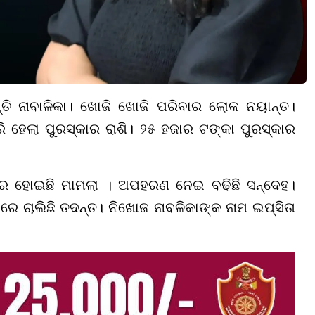
ି ନାବାଳିକା। ଖୋଜି ଖୋଜି ପରିବାର ଲୋକ ନୟାନ୍ତ।
ରି ହେଲା ପୁରସ୍କାର ରାଶି। ୨୫ ହଜାର ଟଙ୍କା ପୁରସ୍କାର
ରେ ହୋଇଛି ମାମଲା । ଅପହରଣ ନେଇ ବଢିଛି ସନ୍ଦେହ।
ରରେ ଚାଲିଛି ତଦନ୍ତ। ନିଖୋଜ ନାବଳିକାଙ୍କ ନାମ ଇପ୍ସିତା