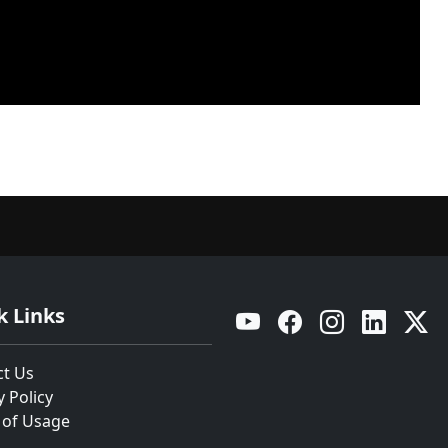
k Links
YouTube
Facebook
Instagram
Linkedin
Twitt
ct Us
y Policy
 of Usage