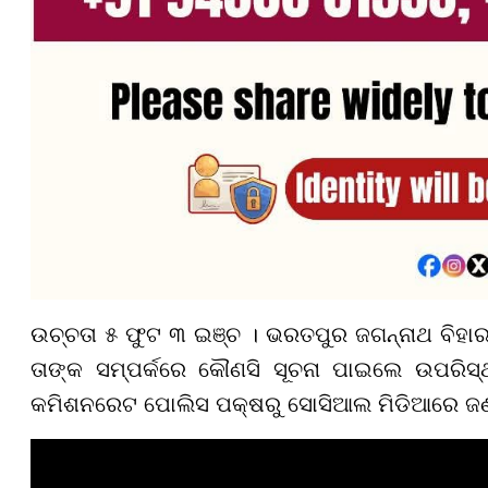
ଉଚ୍ଚତା ୫ ଫୁଟ ୩ ଇଞ୍ଚ । ଭରତପୁର ଜଗନ୍ନାଥ ବିହାରର
ତାଙ୍କ ସମ୍ପର୍କରେ କୌଣସି ସୂଚନା ପାଇଲେ ଉପରି
କମିଶନରେଟ ପୋଲିସ ପକ୍ଷରୁ ସୋସିଆଲ ମିଡିଆରେ ଜଣ