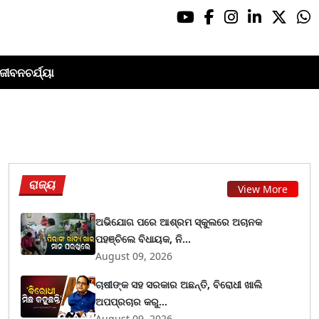
ଜୀବନଚର୍ଯ୍ୟା
ରାଜ୍ୟ
View More
ଅଭିଯୋଗ ପରେ ଆଶ୍ରମ ସ୍କୁଲରେ ଅଚାନକ
ପହଞ୍ଚିଲେ ବିଧାୟକ, ନି...
August 09, 2026
ଚାଷୀଙ୍କ ସହ ସରକାର ଅଛନ୍ତି, ବିରୋଧୀ ଖାଲି
ଅପପ୍ରଚାର କରୁ...
August 09, 2026