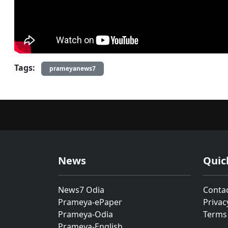
Tags:
prameyanews7
News
Quic
News7 Odia
Conta
Prameya-ePaper
Privac
Prameya-Odia
Terms
Prameya-English