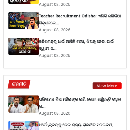
August 08, 2026
Teacher Recruitment Odisha: ଏଣିକି ଜଣିକିଆ
ଶିକ୍ଷକରେ...
August 08, 2026
ଛତିଶଗଡ଼ରୁ ଧାଇଁ ଆସିଛି ମାଆ, ଝିଅକୁ ନେବା ପାଇଁ
ସ୍ୱାମୀ ସ...
August 08, 2026
ରାଜନୀତି
View More
ପରିସୀମନ ବିନା ମହିଳାଙ୍କ ଲାଗି କୋଟା ଚାହୁଁଛନ୍ତି ରାହୁଲ
ଗ...
August 08, 2026
ଧର୍ମେନ୍ଦ୍ରଙ୍କୁ ନେଇ ରାଜ୍ୟ ରାଜନୀତି ସରଗରମ,