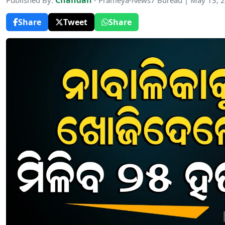
Chandan
Published By:
- Prameya-News7 Bureau | May 13, 
Share
Tweet
Share