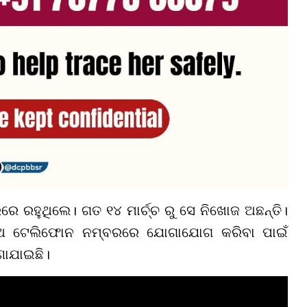
େ ରହୁଥିଲେ। ଗତ ୧୪ ମାର୍ଚ୍ଚ ରୁ ସେ ନିଖୋଜ ଅଛନ୍ତି।
ସ୍ଥ ଟେଲିଫୋନ ନମ୍ବରରେ ଯୋଗାଯୋଗ କରିବା ପାଇଁ
ାଯାଇଛି।