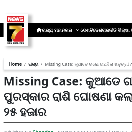
ରାଜ୍ୟ
ମହାନଗର
ଦେଶ
ବିଦେଶ
ରାଜନୀତି
ଶିକ୍ଷା 
Home
ରାଜ୍ୟ
Missing Case: କୁଆଡେ ଗଲେ ଇପ୍ସିତା ଷଡ଼ଙ୍ଗୀ ? 
Missing Case: କୁଆଡେ ଗଲ
ପୁରସ୍କାର ରାଶି ଘୋଷଣା କଲା
୨୫ ହଜାର