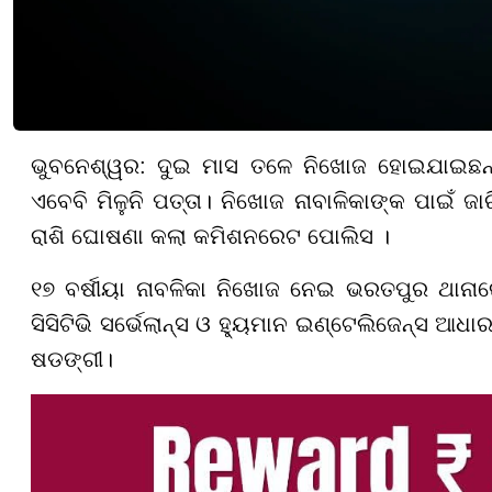
ଭୁବନେଶ୍ୱର: ଦୁଇ ମାସ ତଳେ ନିଖୋଜ ହୋଇଯାଇଛନ୍ତ
ଏବେବି ମିଳୁନି ପତ୍ତା। ନିଖୋଜ ନାବାଳିକାଙ୍କ ପାଇଁ ଜା
ରାଶି ଘୋଷଣା କଲା କମିଶନରେଟ ପୋଲିସ ।
୧୭ ବର୍ଷୀୟା ନାବଳିକା ନିଖୋଜ ନେଇ ଭରତପୁର ଥାନା
ସିସିଟିଭି ସର୍ଭେଲାନ୍ସ ଓ ହ୍ୟୁମାନ ଇଣ୍ଟେଲିଜେନ୍ସ ଆଧା
ଷଡଙ୍ଗୀ।