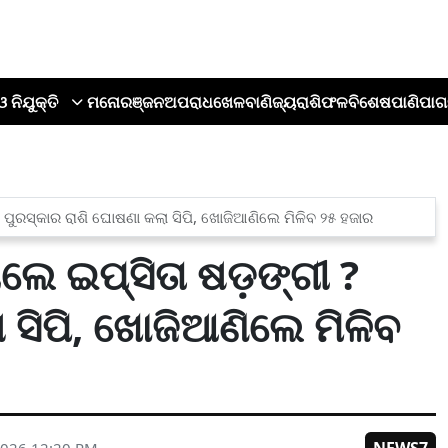
ଓ ନିଯୁକ୍ତି
ମନୋରଞ୍ଜନ
ଅପରାଧ
ଖେଳ
ବାଣିଜ୍ୟ
ରାଶିଫଳ
ବିଶେଷ
ପାଣିପାଗ
ପୁରସ୍କାର ରାଶି ଘୋଷଣା କଲା ସିପି, ଖୋଜିଆଣିଲେ ମିଳିବ ୨୫ ହଜାର
େ ଇପ୍ସିତା ଷଡ଼ଙ୍ଗୀ ?
 ସିପି, ଖୋଜିଆଣିଲେ ମିଳିବ