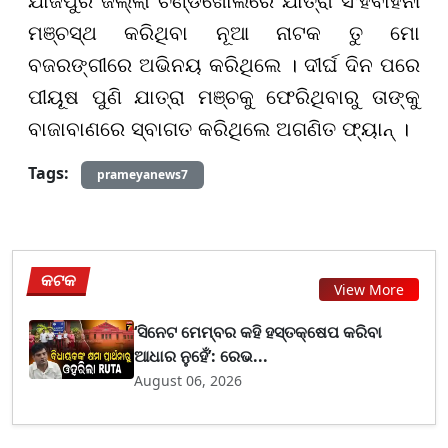
ଯାଜପୁର ଜିଲ୍ଲା ଚଣ୍ଡିଖୋଲରେ ଯାତ୍ରା ସିଂହବାହିନୀ
ମଞ୍ଚସ୍ଥ କରିଥିବା ନୂଆ ନାଟକ ତୁ ମୋ
ବଜରଙ୍ଗୀରେ ଅଭିନୟ କରିଥିଲେ । ଦୀର୍ଘ ଦିନ ପରେ
ପୀୟୂଷ ପୁଣି ଯାତ୍ରା ମଞ୍ଚକୁ ଫେରିଥିବାରୁ ତାଙ୍କୁ
ବାଜାବାଣରେ ସ୍ବାଗତ କରିଥିଲେ ଅଗଣିତ ଫ୍ୟାନ୍ ।
Tags:
prameyanews7
କଟକ
View More
‘ସିନେଟ ମେମ୍ବର କହି ହସ୍ତକ୍ଷେପ କରିବା
ଆଧାର ନୁହେଁ’: ରେଭ...
August 06, 2026