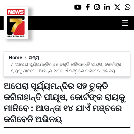
☰
Home
ରାଜ୍ୟ
ଅପେରା ସୂର୍ଯ୍ୟମନ୍ଦିର ସହ ଚୁକ୍ତି କରିନାହାନ୍ତି ପୀୟୂଷ, କୋର୍ଟଙ୍କ
ରାୟକୁ ମାନିବେ : ଆସନ୍ତା ୧୪ ଯାଏଁ ମଞ୍ଚରେ କରିବେନି ଅଭିନୟ
ଅପେରା ସୂର୍ଯ୍ୟମନ୍ଦିର ସହ ଚୁକ୍ତି
କରିନାହାନ୍ତି ପୀୟୂଷ, କୋର୍ଟଙ୍କ ରାୟକୁ
ମାନିବେ : ଆସନ୍ତା ୧୪ ଯାଏଁ ମଞ୍ଚରେ
କରିବେନି ଅଭିନୟ