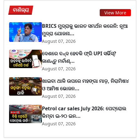
ବାଣିଜ୍ୟ
View More
BRICS ମୁଦ୍ରାକୁ ଭାରତ ସମର୍ଥନ କରେନି: ନୂଆ
ମୁଦ୍ରା ଯୋଜନା...
August 07, 2026
ଦେଶରେ ବନ୍ଦ ହେବକି ଫ୍ରି UPI ସର୍ଭିସ୍?
ଜାଣନ୍ତୁ ମର୍ଚାଣ୍...
August 07, 2026
ଖାଇବା ଥାଳି ଉପରେ ମହଙ୍ଗା ମାଡ଼, ନିରାମିଷ୪
ଓ ଆମିଷ ଭୋଜନ...
August 07, 2026
Petrol car sales July 2026: ପେଟ୍ରୋଲ
କିମ୍ବା ଇ-୨୦ ଇନ...
August 07, 2026