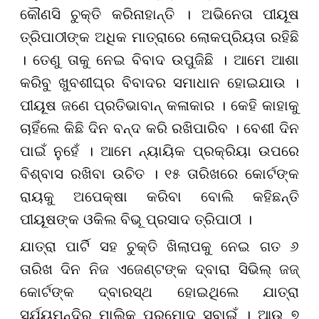
କୌଣସି ଚୁକ୍ତି କରିନାହାନ୍ତି । ଅଭିନେତା ପୀୟୂଷ
ତ୍ରିପାଠୀଙ୍କ ଅଧିକ ମାତ୍ରାରେ ଲୋକପ୍ରିୟତା ରହିଛି
। ତେଣୁ ତାକୁ ନେଇ ବିବାଦ ଉପୁଜିଛି । ଆମେ ଆଶା
କରିବୁ ଖୁବଶୀଘ୍ର ବିବାଦର ସମାଧାନ ହୋଇଯାଉ ।
ପୀୟୂଷ ଜଣେ ପ୍ରତିଭାବାନ୍ କଳାକାର । କେହି କାହାକୁ
ଚାହିଁଲେ କିଛି ଦିନ ବନ୍ଦ କରି ରଖିପାରିବ । ବେଶୀ ଦିନ
ପାଇଁ ନୁହେଁ । ଆମେ ନ୍ୟାୟିକ ପ୍ରକ୍ରିୟା ଉପରେ
ବିଶ୍ବାସ ରଖିବା ଉଚିତ । ୧୫ ତାରିଖରେ କୋର୍ଟଙ୍କ
ରାୟକୁ ଅପେକ୍ଷା କରିବା ବୋଲି କହିଛନ୍ତି
ପୀୟୂଷଙ୍କ ଓକିଲ ବିଭୂ ପ୍ରସାଦ ତ୍ରିପାଠୀ ।
ଯାତ୍ରା ପାର୍ଟି ସହ ଚୁକ୍ତି ଖିଲାପକୁ ନେଇ ଗତ ୬
ତାରିଖ ଦିନ ନିଜ ଏଜେଣ୍ଟଙ୍କ ଦ୍ବାରା ସିଭିଲ୍ ଜଜ୍
କୋର୍ଟଙ୍କ ଦ୍ବାରସ୍ଥ ହୋଇଥିଲେ ଯାତ୍ରା
ସୂର୍ଯ୍ୟମନ୍ଦିର ମାଲିକ ପ୍ରମୋଦ ସ୍ବାଇଁ । ଆଉ ୭