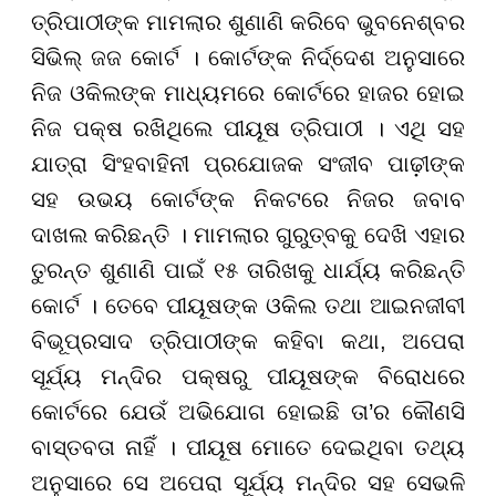
ତ୍ରିପାଠୀଙ୍କ ମାମଲାର ଶୁଣାଣି କରିବେ ଭୁବନେଶ୍ବର
ସିଭିଲ୍ ଜଜ କୋର୍ଟ । କୋର୍ଟଙ୍କ ନିର୍ଦ୍ଦେଶ ଅନୁସାରେ
ନିଜ ଓକିଲଙ୍କ ମାଧ୍ୟମରେ କୋର୍ଟରେ ହାଜର ହୋଇ
ନିଜ ପକ୍ଷ ରଖିଥିଲେ ପୀୟୂଷ ତ୍ରିପାଠୀ । ଏଥି ସହ
ଯାତ୍ରା ସିଂହବାହିନୀ ପ୍ରଯୋଜକ ସଂଜୀବ ପାଢ଼ୀଙ୍କ
ସହ ଉଭୟ କୋର୍ଟଙ୍କ ନିକଟରେ ନିଜର ଜବାବ
ଦାଖଲ କରିଛନ୍ତି । ମାମଲାର ଗୁରୁତ୍ବକୁ ଦେଖି ଏହାର
ତୁରନ୍ତ ଶୁଣାଣି ପାଇଁ ୧୫ ତାରିଖକୁ ଧାର୍ଯ୍ୟ କରିଛନ୍ତି
କୋର୍ଟ । ତେବେ ପୀୟୂଷଙ୍କ ଓକିଲ ତଥା ଆଇନଜୀବୀ
ବିଭୂପ୍ରସାଦ ତ୍ରିପାଠୀଙ୍କ କହିବା କଥା, ଅପେରା
ସୂର୍ଯ୍ୟ ମନ୍ଦିର ପକ୍ଷରୁ ପୀୟୂଷଙ୍କ ବିରୋଧରେ
କୋର୍ଟରେ ଯେଉଁ ଅଭିଯୋଗ ହୋଇଛି ତା’ର କୌଣସି
ବାସ୍ତବତା ନାହିଁ । ପୀୟୂଷ ମୋତେ ଦେଇଥିବା ତଥ୍ୟ
ଅନୁସାରେ ସେ ଅପେରା ସୂର୍ଯ୍ୟ ମନ୍ଦିର ସହ ସେଭଳି