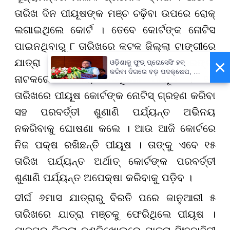
ତାରିଖ ଦିନ ପୀୟୂଷଙ୍କ ମଞ୍ଚ ଚଢ଼ିବା ଉପରେ ରୋକ୍
ଲଗାଇଥିଲେ କୋର୍ଟ । ତେବେ କୋର୍ଟଙ୍କ ନୋଟିସ
ପାଇନଥିବାରୁ ୮ ତାରିଖରେ କଟକ ଜିଲ୍ଲା ଟାଙ୍ଗୀରେ
×
ଯାତ୍ରା ସିଂହବାହିନୀ ମଞ୍ଚରେ ତୁ ମୋ ବଜରଙ୍ଗୀ
ଓଡ଼ିଶାକୁ ଫୁଡ୍ ପ୍ରୋସେସିଂ ହବ୍
କରିବା ଦିଗରେ ବଡ଼ ପଦକ୍ଷେପ, ୪୨
ନାଟକରେ ଅଭିନୟ କରିଥିଲେ ପୀୟୂଷ । ୧୦
ହଜାରରୁ ଅଧିକ ନିଯୁକ୍ତି ସୁଯୋଗ
ତାରିଖରେ ପୀୟୂଷ କୋର୍ଟଙ୍କ ନୋଟିସ୍ ଗ୍ରହଣ କରିବା
ସହ ପରବର୍ତ୍ତୀ ଶୁଣାଣି ପର୍ଯ୍ୟନ୍ତ ଅଭିନୟ
ନକରିବାକୁ ଘୋଷଣା କଲେ । ଆଉ ଆଜି କୋର୍ଟରେ
ନିଜ ପକ୍ଷ ରଖିଛନ୍ତି ପୀୟୂଷ । ତାଙ୍କୁ ଏବେ ୧୫
ତାରିଖ ପର୍ଯ୍ୟନ୍ତ ଅର୍ଥାତ୍ କୋର୍ଟଙ୍କ ପରବର୍ତ୍ତୀ
ଶୁଣାଣି ପର୍ଯ୍ୟନ୍ତ ଅପେକ୍ଷା କରିବାକୁ ପଡ଼ିବ ।
ଦୀର୍ଘ ୬ମାସ ଯାତ୍ରାରୁ ବିରତି ପରେ ଜାନୁଆରୀ ୫
ତାରିଖରେ ଯାତ୍ରା ମଞ୍ଚକୁ ଫେରିଥିଲେ ପୀୟୂଷ ।