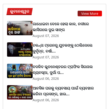
ଭୁବନେଶ୍ୱର
View More
ଗାଧୋଇବା ବେଳେ ହେଲା କାଳ, ନଦୀରେ
ଭାସିଗଲେ ଦୁଇ ସାଙ୍ଗ
August 07, 2026
ଚଳନ୍ତା ଟ୍ରେନରୁ ଯୁବକଙ୍କୁ ଠେଲିଦେଲେ
ଦୁର୍ବୃତ୍ତ, ବର୍ଷା...
August 07, 2026
ବଦଳିବ ଭୁବନେଶ୍ବରର ଟ୍ରାଫିକ ସିଗନାଲ
ବ୍ୟବସ୍ଥା, ଦୁର୍ଗା ପ...
August 06, 2026
ଆବସିକ ଘରକୁ ବ୍ୟବସାୟ ପାଇଁ ବ୍ୟବହାର
କରିବା ପ୍ରସଙ୍ଗ, ହାଉ...
August 06, 2026