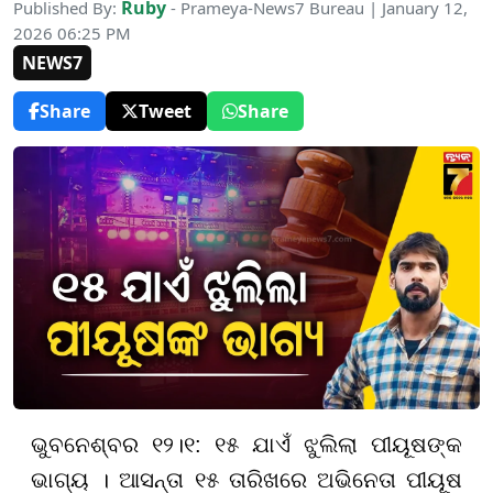
Ruby
Published By:
- Prameya-News7 Bureau | January 12,
2026 06:25 PM
NEWS7
Share
Tweet
Share
ଭୁବନେଶ୍ବର ୧୨।୧: ୧୫ ଯାଏଁ ଝୁଲିଲା ପୀୟୂଷଙ୍କ
ଭାଗ୍ୟ । ଆସନ୍ତା ୧୫ ତାରିଖରେ ଅଭିନେତା ପୀୟୂଷ