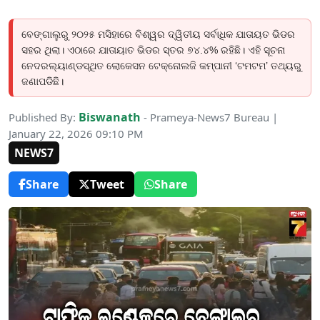
ବେଙ୍ଗାଲୁରୁ ୨୦୨୫ ମସିହାରେ ବିଶ୍ୱର ଦ୍ୱିତୀୟ ସର୍ବାଧିକ ଯାତାୟତ ଭିଡର
ସହର ଥିଲା। ଏଠାରେ ଯାତାୟାତ ଭିଡର ସ୍ତର ୭୪.୪% ରହିଛି। ଏହି ସୂଚନା
ନେଦରଲ୍ୟାଣ୍ଡସ୍ଥିତ ଲୋକେସନ ଟେକ୍ନୋଲଜି କମ୍ପାନୀ ‘ଟମଟମ’ ତଥ୍ୟରୁ
ଜଣାପଡିଛି।
Biswanath
Published By:
- Prameya-News7 Bureau |
January 22, 2026 09:10 PM
NEWS7
Share
Tweet
Share