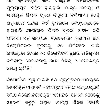
ଏହି ସୂଚକାଙ୍କ ସାରା ବିଶ୍ୱରେ ସହରାଞ୍ଚଳର
ମୂଲ୍ୟାୟନ ସହିତ ହାରାହାରି ଯାତ୍ରା ସମୟ ଓ
ଯାତାୟତ ଭିଡର ସ୍ତର ନିରୁପଣ କରିଥାଏ। ସେହି
ଅନୁସାରେ ପିଛିଲା ବର୍ଷ ତୁଳନାରେ ବେଙ୍ଗାଲୁରୁରେ
ହାରାହାରି ଯାତାୟାତ ଭିଡର ସ୍ତର ୧.୭% ବଢି
ଯାଇଛି। ଏହି ସମୟରେ ଚାଳକମାନେ ହାରାହାରି ୪.୨
କିଲୋମିଟରର ଦୂରତାକୁ ୧୫ ମିନିଟରେ ପାରି
ହୋଇଥିବା ବେଳେ ୧୦ କିଲୋମିଟର ଦୂରତା ଅତିକ୍ରମ
କରିବାକୁ ସେମାନଙ୍କୁ ୩୬ ମିନିଟ୍ ୯ ସେକେଣ୍ଡ
ସମୟ ଲାଗିଛି।
ରିପୋର୍ଟରେ କୁହାଯାଇଛି ଯେ ବ୍ୟସ୍ତତମ ସମୟରେ
ବାହନଙ୍କ ହାରାହାରି ବେଗ ହ୍ରାସ ହୋଇ ଘଣ୍ଟାପ୍ରତି
୧୩.୯ କିଲୋମିଟର ରହୁଛି। ଏହା ଛଡା ୧୭ ମେ ୨୦୨୫କୁ
ସହରର ସବୁଠୁ ଖରାପ ଯାତ୍ରା ଦିବସ ବୋଲି