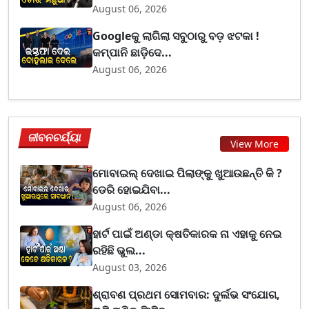
August 06, 2026
Googleକୁ ଲାଗିଲା ସବୁଠାରୁ ବଡ଼ ଝଟକା !
କମ୍ପାନି ଛାଡ଼ିଦେ...
August 06, 2026
ଜୀବନଚର୍ଯ୍ୟା
View More
ମୋବାଇଲ୍ ଦେଖାଇ ପିଲାଙ୍କୁ ଖୁଆଉଛନ୍ତି କି ?
ଡେରି ହୋଇଯିବା...
August 06, 2026
ହାର୍ଟ ପାଇଁ ଅଣ୍ଡା କ୍ଷତିକାରକ ନା ଏହାକୁ ନେଇ
ରହିଛି ଭୁଲ...
August 03, 2026
ଶ୍ରାବଣ ପ୍ରଥମ ସୋମବାର: ଦୁର୍ଲଭ ସଂଯୋଗ,