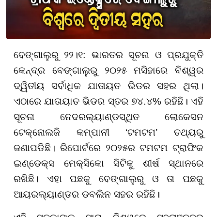
ବେଙ୍ଗାଲୁରୁ ୨୨।୧: ଭାରତର ସୂଚନା ଓ ପ୍ରଯୁକ୍ତି
କେନ୍ଦ୍ର ବେଙ୍ଗାଲୁରୁ ୨୦୨୫ ମସିହାରେ ବିଶ୍ୱର
ଦ୍ୱିତୀୟ ସର୍ବାଧିକ ଯାତାୟତ ଭିଡର ସହର ଥିଲା।
ଏଠାରେ ଯାତାୟାତ ଭିଡର ସ୍ତର ୭୪.୪% ରହିଛି। ଏହି
ସୂଚନା ନେଦରଲ୍ୟାଣ୍ଡସ୍ଥିତ ଲୋକେସନ
ଟେକ୍ନୋଲଜି କମ୍ପାନୀ ‘ଟମଟମ’ ତଥ୍ୟରୁ
ଜଣାପଡିଛି। ରିପୋର୍ଟରେ ୨୦୨୫ର ଟମଟମ ଟ୍ରାଫିକ
ଇଣ୍ଡେକ୍ସ ମେକ୍ସିକୋ ସିଟିକୁ ଶୀର୍ଷ ସ୍ଥାନରେ
ରଖିଛି। ଏହା ପଛକୁ ବେଙ୍ଗାଲୁରୁ ଓ ତା ପଛକୁ
ଆୟରଲ୍ୟାଣ୍ଡର ଡବଲିନ ସହର ରହିଛି।