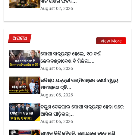
୩ଟି ରାଶିର ଫିଟିବ...
August 02, 2026
ଅପରାଧ
View More
ଦୋଷୀ ସାବ୍ୟସ୍ତ ହେଲେ, ୧୦ ବର୍ଷ
ଜେଲଦଣ୍ଡାଦେଶ ବି ମିଳିଲା,...
August 06, 2026
କନିଷ୍ଠ ଯନ୍ତ୍ରୀ ରଶ୍ମିରଞ୍ଜନ ସେଠୀ ମୃତ୍ୟୁ
ମାମଲାରେ ଟ୍ବି...
August 06, 2026
ତରୁଣ ତେଜପାଲ ଦୋଷୀ ସାବ୍ୟସ୍ତ ହେବା ପରେ
ଆସିଲା ପୀଡ଼ିତାଙ୍...
August 06, 2026
କାହାକୁ କିଛି କହିବୁନି, ଜଣାଇଲେ ତତେ ହାଣି