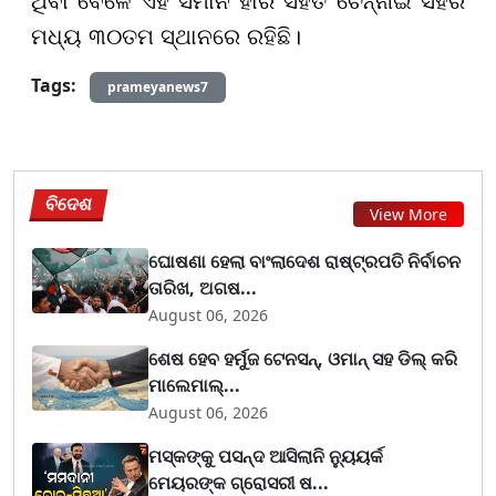
ଥିବା ବେଳେ ଏହି ସମାନ ହାର ସହିତ ଚେନ୍ନାଇ ସହର
ମଧ୍ୟ ୩୦ତମ ସ୍ଥାନରେ ରହିଛି।
Tags:
prameyanews7
ବିଦେଶ
View More
ଘୋଷଣା ହେଲା ବାଂଲାଦେଶ ରାଷ୍ଟ୍ରପତି ନିର୍ବାଚନ
ତାରିଖ, ଅଗଷ...
August 06, 2026
ଶେଷ ହେବ ହର୍ମୁଜ ଟେନସନ୍, ଓମାନ୍ ସହ ଡିଲ୍ କରି
ମାଲେମାଲ୍...
August 06, 2026
ମସ୍କଙ୍କୁ ପସନ୍ଦ ଆସିଲାନି ନ୍ୟୁୟର୍କ
ମେୟରଙ୍କ ଗ୍ରୋସରୀ ଷ...