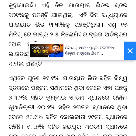
କୁହାଯାଇଛି। ଏହି ଦିନ ଯାତାୟାତ ଭିଡର ସ୍ତର
୧୦୧%କୁ ପହଞ୍ଚି ଯାଇଥିଲା। ଏହି ଦିନ ସନ୍ଧ୍ୟାରେ
ଯାତାୟାତ ଭିଡ ୧୮୩%କୁ ପହଞ୍ଚିଥିଲା। ଏଣୁ ୧୫
ମିନିଟ୍ ରେ ମାତ୍ର ୨.୫ କିଲୋମିଟର ଦୂରତା ଅତିକ୍ରମ
ହୋଇ ପାରିଥିଲା। ବେଙ୍ଗାଲୁରୁ ଛଡା ଅନ୍ୟ ୬
×
ଓଡ଼ିଶାକୁ ଆସିବ ପୁଞ୍ଜି, ତିନିଦିନିଆ
ଭାରତୀୟ ସହର ବିଶ୍ୱସ୍ତରର ଶୀର୍ଷ ୩୫ ନଗରରେ
ଦିଲ୍ଲୀ ଗସ୍ତରେ ଯିବେ
ମୁଖ୍ୟମନ୍ତ୍ରୀ ମୋହନ ମାଝୀ
ସାମିଲ ଅଛନ୍ତି।
ଏଥିରେ ପୁଣେ ୭୧.୧% ଯାତାୟାତ ଭିଡ ସହିତ ବିଶ୍ୱ
ସ୍ତରରେ ପଞ୍ଚମ ସ୍ଥାନରେ ଥିବା ବେଳେ ଏହା ପଛକୁ
୬୩.୨% ସହିତ ମୁମ୍ବାଇ ୧୮ତମ ସ୍ଥାନରେ ରହିଛି।
ନୂଆଦିଲ୍ଲୀ ୬୦.୨% ସହିତ ୨୩ତମ ସ୍ଥାନରେ ଥିବା
ବେଳେ ୫୮.୯% ସହିତ କୋଲକାତା ୨୯ତମ ସ୍ଥାନରେ
ରହିଛି। ୫୮.୭% ସହିତ ଜୟପୁର ୩୦ତମ ସ୍ଥାନରେ