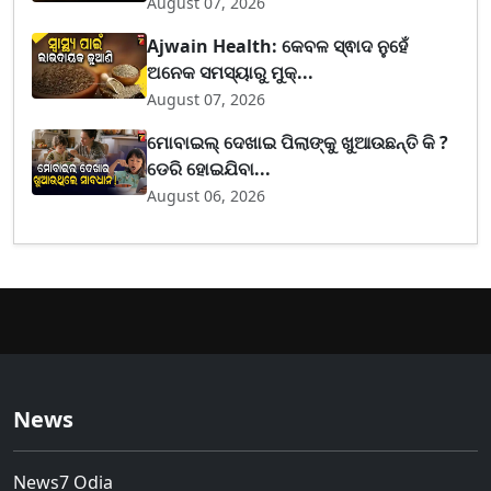
August 07, 2026
Ajwain Health: କେବଳ ସ୍ଵାଦ ନୁହେଁ
ଅନେକ ସମସ୍ୟାରୁ ମୁକ୍...
August 07, 2026
ମୋବାଇଲ୍ ଦେଖାଇ ପିଲାଙ୍କୁ ଖୁଆଉଛନ୍ତି କି ?
ଡେରି ହୋଇଯିବା...
August 06, 2026
News
News7 Odia