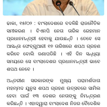
ଢାକା, ୧୫/୦୨ : ବାଂଲାଦେଶରେ ବଦଳିଛି ରାଜନୈତିକ
ସମୀକରଣ । ବିଏନପି ନେତା ତାରିକ ରେହମାନ
ପ୍ରଧାନମନ୍ତ୍ରୀ ହେବାକୁ ଯାଉଛନ୍ତି । ତେବେ ସେ
ଆସନ୍ତା ଫେବ୍ରୁଆରୀ ୧୭ ତାରିଖରେ ଶପଥ ଗ୍ରହଣ
କରିବେ ବୋଲି ଜଣାପଡିଛି । ଏହି ଦିନ ସନ୍ଧ୍ୟା
ସମୟରେ ସେ ବାଂଲାଦେଶର ପ୍ରଧାନମନ୍ତ୍ରୀ ଭାବେ
ଶପଥ ନେବେ ।
ଅନ୍ତରୀଣ ସରକାରଙ୍କ ମୁଖ୍ୟ ପରାମର୍ଶଦାତା
ମହମ୍ମଦ ୟୁନୁସ ଶପଥ ଗ୍ରହଣ ଉତ୍ସବରେ ସାମିଲ
ହେବା ପାଇଁ ୧୩ ଦେଶର ନେତାଙ୍କୁ ନିମନ୍ତ୍ରଣ
କରିଛନ୍ତି । ଏହାଦ୍ୱାରା ବାଂଲାଦେଶ ନିଜର ବୈଦେଶିକ