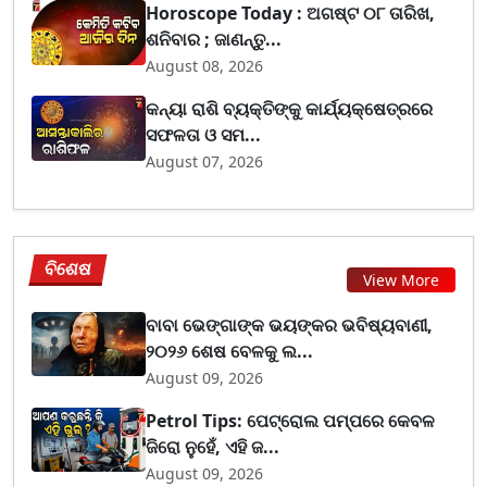
Horoscope Today : ଅଗଷ୍ଟ ୦୮ ତାରିଖ,
ଶନିବାର ; ଜାଣନ୍ତୁ...
August 08, 2026
କନ୍ୟା ରାଶି ବ୍ୟକ୍ତିଙ୍କୁ କାର୍ଯ୍ୟକ୍ଷେତ୍ରରେ
ସଫଳତା ଓ ସମ...
August 07, 2026
ବିଶେଷ
View More
ବାବା ଭେଙ୍ଗାଙ୍କ ଭୟଙ୍କର ଭବିଷ୍ୟବାଣୀ,
୨୦୨୬ ଶେଷ ବେଳକୁ ଲ...
August 09, 2026
Petrol Tips: ପେଟ୍ରୋଲ ପମ୍ପରେ କେବଳ
ଜିରୋ ନୁହେଁ, ଏହି ଜ...
August 09, 2026