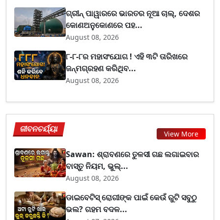
ଗ୍ରୀନ୍ ପାୱାରରେ ଭାରତର ନୂଆ ଚାଲ୍, ଦେଶର
କୋଣଅନୁକୋଣରେ ପହ...
August 08, 2026
୮-୮-୮ର ମହାସଂଯୋଗ ! ଏହି ୩ଟି ତାରିଖରେ
ଜନ୍ମଗ୍ରହଣ କରିଥିବ...
August 08, 2026
ଜୀବନଚର୍ଯ୍ୟା
View More
Sawan: ଶ୍ରାବଣରେ ତୁଳସୀ ଗଛ ଲଗାଇବାର
ବାସ୍ତୁ ନିୟମ, ଭୁଲ୍...
August 08, 2026
ଡାଇବେଟିସ୍ ରୋଗୀଙ୍କ ପାଇଁ କେଉଁ ରୁଟି ସବୁଠୁ
ଭଲ? ଗହମ ବଦଳ...