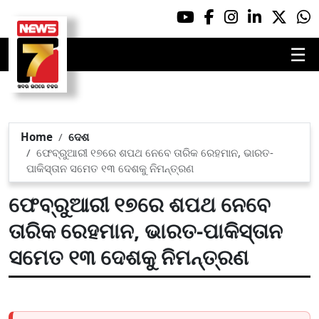
☰
Home
ଦେଶ
ଫେବ୍ରୁଆରୀ ୧୭ରେ ଶପଥ ନେବେ ତାରିକ ରେହମାନ, ଭାରତ-
ପାକିସ୍ତାନ ସମେତ ୧୩ ଦେଶକୁ ନିମନ୍ତ୍ରଣ
ଫେବ୍ରୁଆରୀ ୧୭ରେ ଶପଥ ନେବେ
ତାରିକ ରେହମାନ, ଭାରତ-ପାକିସ୍ତାନ
ସମେତ ୧୩ ଦେଶକୁ ନିମନ୍ତ୍ରଣ