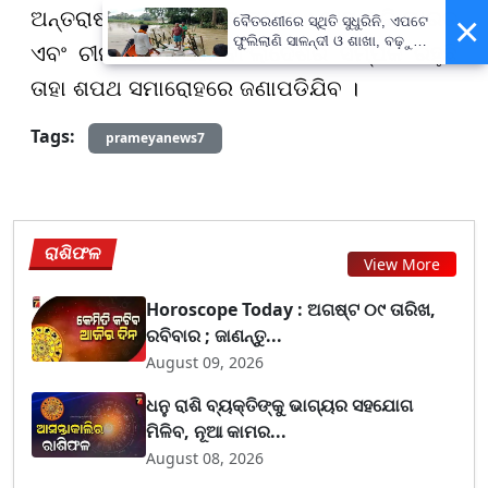
ଅନ୍ତରାଷ୍ଟ୍ରୀୟ ସନ୍ଦେଶ ମଧ୍ୟ । ଖାସ୍ କରି ଭାରତ
×
ବୈତରଣୀରେ ସ୍ଥିତି ସୁଧୁରିନି, ଏପଟେ
ଫୁଲିଲାଣି ସାଳନ୍ଦୀ ଓ ଶାଖା, ବଢ଼ୁଛି
ଏବଂ ଚୀନ ସହ କିପରି ବାଂଲାଦେଶର ସମ୍ପର୍କ ରହୁଛି
ବନ୍ୟା ଭୟ
ତାହା ଶପଥ ସମାରୋହରେ ଜଣାପଡିଯିବ ।
Tags:
prameyanews7
ରାଶିଫଳ
View More
Horoscope Today : ଅଗଷ୍ଟ ୦୯ ତାରିଖ,
ରବିବାର ; ଜାଣନ୍ତୁ...
August 09, 2026
ଧନୁ ରାଶି ବ୍ୟକ୍ତିଙ୍କୁ ଭାଗ୍ୟର ସହଯୋଗ
ମିଳିବ, ନୂଆ କାମର...
August 08, 2026