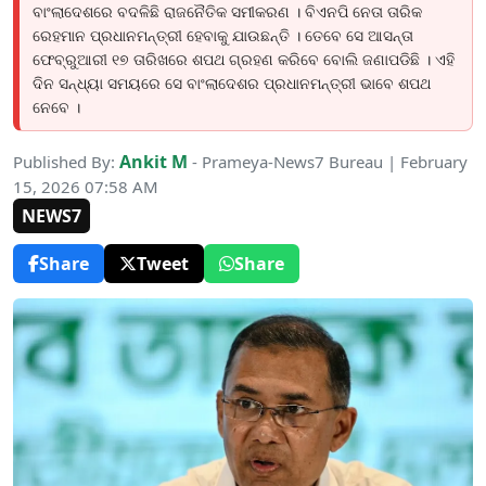
ବାଂଲାଦେଶରେ ବଦଳିଛି ରାଜନୈତିକ ସମୀକରଣ । ବିଏନପି ନେତା ତାରିକ
ରେହମାନ ପ୍ରଧାନମନ୍ତ୍ରୀ ହେବାକୁ ଯାଉଛନ୍ତି । ତେବେ ସେ ଆସନ୍ତା
ଫେବ୍ରୁଆରୀ ୧୭ ତାରିଖରେ ଶପଥ ଗ୍ରହଣ କରିବେ ବୋଲି ଜଣାପଡିଛି । ଏହି
ଦିନ ସନ୍ଧ୍ୟା ସମୟରେ ସେ ବାଂଲାଦେଶର ପ୍ରଧାନମନ୍ତ୍ରୀ ଭାବେ ଶପଥ
ନେବେ ।
Ankit M
Published By:
- Prameya-News7 Bureau | February
15, 2026 07:58 AM
NEWS7
Share
Tweet
Share