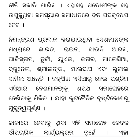
ନୀତି ସଜାଡି ପାରିବ । ଏହାସହ ପଡୋଶୀଙ୍କ ସହ
ଉପୁଜୁଥିବା ସମସ୍ୟାର ସମାଧାନରେ ବଡ ପଦକ୍ଷେପ
ହେବ ।
ନିମନ୍ତ୍ରଣ ପ୍ରଦାନ କରାଯାଇଥିବା ଦେଶମାନଙ୍କ
ମଧ୍ୟରେ ଭାରତ, ଚାଇନା, ସାଉଦି ଆରବ,
ପାକିସ୍ତାନ, ତୁର୍କୀ, ୟୁଏଇ, କତାର, ମାଲେସିଆ,
ବ୍ରୁନେଇ, ଶ୍ରୀଲଙ୍କା, ମାଲଦୀପ ଏବଂ ଭୁଟାଲ
ସାମିଲ ଅଛନ୍ତି । ଦକ୍ଷିଣ ଏସିଆରୁ ନେଇ ପଶ୍ଚିମ
ଏସିଆର ଦେଶମାନଙ୍କୁ ଶପଥ ସମାରୋହରେ
ଦେଖିବାକୁ ମିଳିବ । ଯାହା କୁଟନୈତିକ ଦୃଷ୍ଟିକୋଣରୁ
ଗୁରୁତ୍ୱପୂର୍ଣ୍ଣ ।
ଢାକାରେ ହେବାକୁ ଥିବା ଏହି ସମାରୋହ କେବଳ
ଔପଚାରିକ କାର୍ଯ୍ୟକ୍ରମ ନୁହେଁ । ଏହା