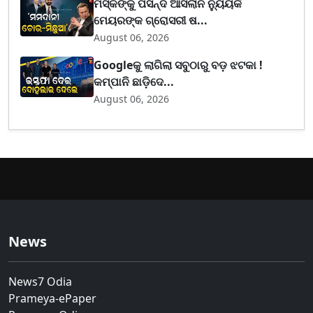
ମସ୍କଙ୍କୁ ପସନ୍ଦ ଆସିଲାନି ନ୍ୟୁୟର୍କ
ମେୟରଙ୍କ ଗ୍ରୋସରୀ ଷ...
August 06, 2026
Googleକୁ ଲାଗିଲା ସବୁଠାରୁ ବଡ଼ ଝଟକା !
କମ୍ପାନି ଛାଡ଼ିଦେ...
August 06, 2026
News
News7 Odia
Prameya-ePaper