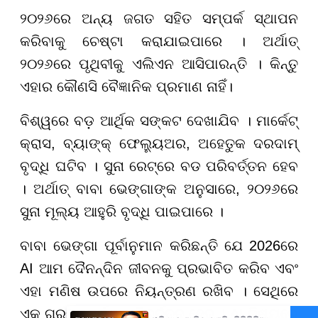
୨୦୨୬ରେ ଅନ୍ୟ ଜଗତ ସହିତ ସମ୍ପର୍କ ସ୍ଥାପନ
କରିବାକୁ ଚେଷ୍ଟା କରାଯାଇପାରେ । ଅର୍ଥାତ୍
୨୦୨୬ରେ ପୃଥିବୀକୁ ଏଲିଏନ ଆସିପାରନ୍ତି । କିନ୍ତୁ
ଏହାର କୌଣସି ବୈଜ୍ଞାନିକ ପ୍ରମାଣ ନାହିଁ।
ବିଶ୍ୱରେ ବଡ଼ ଆର୍ଥିକ ସଙ୍କଟ ଦେଖାଯିବ । ମାର୍କେଟ୍
କ୍ରାସ, ବ୍ୟାଙ୍କ୍ ଫେଲ୍ୟୁଅର, ଅହେତୁକ ଦରଦାମ୍
ବୃଦ୍ଧି ଘଟିବ । ସୁନା ରେଟ୍ରେ ବଡ ପରିବର୍ତ୍ତନ ହେବ
। ଅର୍ଥାତ୍ ବାବା ଭେଙ୍ଗାଙ୍କ ଅନୁସାରେ, ୨୦୨୬ରେ
ସୁନା ମୂଲ୍ୟ ଆହୁରି ବୃଦ୍ଧି ପାଇପାରେ ।
ବାବା ଭେଙ୍ଗା ପୂର୍ବାନୁମାନ କରିଛନ୍ତି ଯେ 2026ରେ
AI ଆମ ଦୈନନ୍ଦିନ ଜୀବନକୁ ପ୍ରଭାବିତ କରିବ ଏବଂ
ଏହା ମଣିଷ ଉପରେ ନିୟନ୍ତ୍ରଣ ରଖିବ । ସେଥିରେ
ଏକ ଗୁରୁତ୍ୱପୂର୍ଣ୍ଣ ପରିବର୍ତ୍ତନ ହେବ । AI ବିଷୟରେ