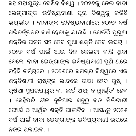
ସହ ମହାଯୁଦ୍ଧ ଦେଖିବ ବିଶ୍ୱ । ୨୦୨୬କୁ ନେଇ ବାବା
ଭେଙ୍ଗାଙ୍କ ଭବିଷ୍ୟବାଣୀ ପୂରା ବିଶ୍ୱକୁ କରିଛି
ଭୟଭୀତ । ବାବାଙ୍କ ଭବିଷ୍ୟବାଣୀରେ ୨୦୨୬ ବର୍ଷ
ପରିବର୍ତ୍ତନର ବର୍ଷ ହେବାକୁ ଯାଉଛି । ଯେଉଁଠି ପୁରୁଣା
ଶକ୍ତିର ପତନ ସହ ହେବ ନୂଆ ଶକ୍ତି ହେବ ଉଦୟ ।
୨୦୨୬ ବର୍ଷ ପାଇଁ ଆଉ ଦିନ କେଇଟା ବାକି ଥିବା
ବେଳେ, ବାବା ଭେଙ୍ଗାଙ୍କ ଭବିଷ୍ୟବାଣୀ ପୁଣି ଥରେ
ରହିଛି ଚର୍ଚ୍ଚାରେ । ୨୦୨୬ରେ ସମଗ୍ର ବିଶ୍ୱରେ ଏକ
ଶକ୍ତିଶାଳୀ ରାଷ୍ଟ୍ର ଭାବରେ ଉଭା ହେବ ରୁଷ୍ ।
ରୁଷିଆ ସୁପରପାୱର ବା 'ଲର୍ଡ ଅଫ୍ ଦ ୱାର୍ଲ୍ଡ' ହେବ
। ସେହିପରି ଚୀନ ଦୁନିଆର ସବୁଠୁ ବଡ ମିଲିଟାରୀ
ଫୋର୍ସ ଓ ଆର୍ଥିକ ଶକ୍ତି ପାଲଟିବ । ଆସନ୍ତୁ ୨୦୨୬
ବର୍ଷ ପାଇଁ ବାବା ଭେଙ୍ଗାଙ୍କ ଭବିଷ୍ୟବାଣୀ ଉପରେ
ନଜର ପକାଇବା ।