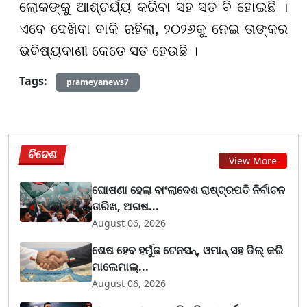
ଲୋକଙ୍କୁ ଆଶ୍ଚର୍ଯ୍ୟ କରିବା ସହ ସତ ବି ହୋଇଛି ।
ଏବେ ଦେଖିବା ବାକି ରହିଲା, ୨୦୨୬କୁ ନେଇ ତାଙ୍କର
ଭବିଷ୍ୟବାଣୀ କେତେ ସତ ହେଉଛି ।
Tags:
prameyanews7
ବିଦେଶ
View More
ଘୋଷଣା ହେଲା ବାଂଲାଦେଶ ରାଷ୍ଟ୍ରପତି ନିର୍ବାଚନ
ତାରିଖ, ଅଗଷ...
August 06, 2026
ଶେଷ ହେବ ହର୍ମୁଜ ଟେନସନ୍, ଓମାନ୍ ସହ ଡିଲ୍ କରି
ମାଲେମାଲ୍...
August 06, 2026