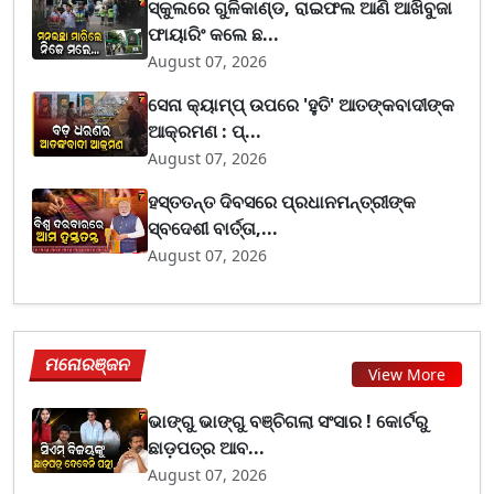
ସ୍କୁଲରେ ଗୁଳିକାଣ୍ଡ, ରାଇଫଲ ଆଣି ଆଖିବୁଜା
ଫାୟାରିଂ କଲେ ଛ...
August 07, 2026
ସେନା କ୍ୟାମ୍ପ୍ ଉପରେ 'ହୁତି' ଆତଙ୍କବାଦୀଙ୍କ
ଆକ୍ରମଣ : ପ୍...
August 07, 2026
ହସ୍ତତନ୍ତ ଦିବସରେ ପ୍ରଧାନମନ୍ତ୍ରୀଙ୍କ
ସ୍ବଦେଶୀ ବାର୍ତ୍ତା,...
August 07, 2026
ମନୋରଞ୍ଜନ
View More
ଭାଙ୍ଗୁ ଭାଙ୍ଗୁ ବଞ୍ଚିଗଲା ସଂସାର ! କୋର୍ଟରୁ
ଛାଡ଼ପତ୍ର ଆବ...
August 07, 2026