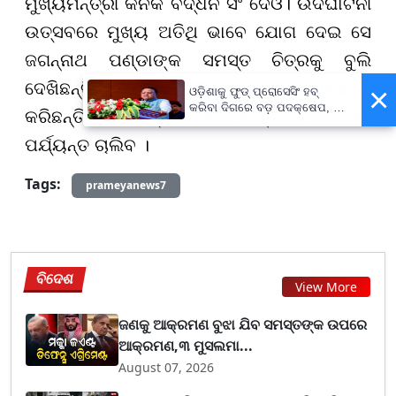
ମୁଖ୍ୟମନ୍ତ୍ରୀ କନକ ବର୍ଦ୍ଧନ ସିଂ ଦେଓ। ଉଦଘାଟନୀ
ଉତ୍ସବରେ ମୁଖ୍ୟ ଅତିଥି ଭାବେ ଯୋଗ ଦେଇ ସେ
ଜଗନ୍ନାଥ ପଣ୍ଡାଙ୍କ ସମସ୍ତ ଚିତ୍ରକୁ ବୁଲି
ଦେଖିଛନ୍ତି। ତାଙ୍କର ଉତ୍କୃଷ୍ଟ କଳାର ପ୍ରଶଂସା
×
ଓଡ଼ିଶାକୁ ଫୁଡ୍ ପ୍ରୋସେସିଂ ହବ୍
କରିବା ଦିଗରେ ବଡ଼ ପଦକ୍ଷେପ, ୪୨
କରିଛନ୍ତି। ଏହି ପ୍ରଦର୍ଶନୀ ଆସନ୍ତା ୨୭ ତାରିଖ
ହଜାରରୁ ଅଧିକ ନିଯୁକ୍ତି ସୁଯୋଗ
ପର୍ଯ୍ୟନ୍ତ ଚାଲିବ ।
Tags:
prameyanews7
ବିଦେଶ
View More
ଜଣକୁ ଆକ୍ରମଣ ବୁଝା ଯିବ ସମସ୍ତଙ୍କ ଉପରେ
ଆକ୍ରମଣ,୩ ମୁସଲମା...
August 07, 2026