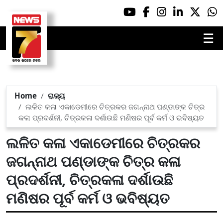
☰
Home
ରାଜ୍ୟ
ଲଳିତ କଳା ଏକାଡେମୀରେ ଚିତ୍ରକର ଜଗନ୍ନାଥ ପଣ୍ଡାଙ୍କ ଚିତ୍ର
କଳା ପ୍ରଦର୍ଶନୀ, ଚିତ୍ରକଳା ଦର୍ଶାଉଛି ମଣିଷର ପୂର୍ବ କର୍ମ ଓ ଭବିଷ୍ୟତ
ଲଳିତ କଳା ଏକାଡେମୀରେ ଚିତ୍ରକର
ଜଗନ୍ନାଥ ପଣ୍ଡାଙ୍କ ଚିତ୍ର କଳା
ପ୍ରଦର୍ଶନୀ, ଚିତ୍ରକଳା ଦର୍ଶାଉଛି
ମଣିଷର ପୂର୍ବ କର୍ମ ଓ ଭବିଷ୍ୟତ