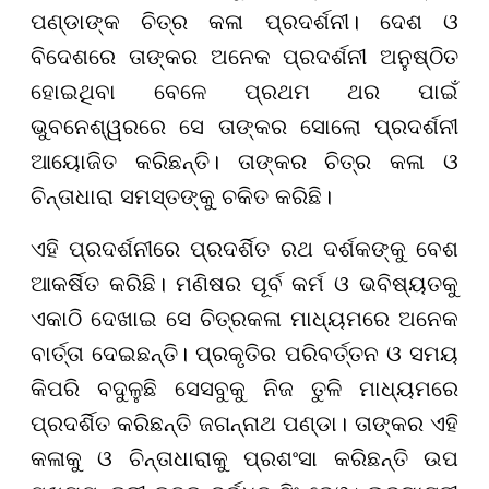
ପଣ୍ଡାଙ୍କ ଚିତ୍ର କଳା ପ୍ରଦର୍ଶନୀ। ଦେଶ ଓ
ବିଦେଶରେ ତାଙ୍କର ଅନେକ ପ୍ରଦର୍ଶନୀ ଅନୁଷ୍ଠିତ
ହୋଇଥିବା ବେଳେ ପ୍ରଥମ ଥର ପାଇଁ
ଭୁବନେଶ୍ୱରରେ ସେ ତାଙ୍କର ସୋଲୋ ପ୍ରଦର୍ଶନୀ
ଆୟୋଜିତ କରିଛନ୍ତି। ତାଙ୍କର ଚିତ୍ର କଳା ଓ
ଚିନ୍ତାଧାରା ସମସ୍ତଙ୍କୁ ଚକିତ କରିଛି।
ଏହି ପ୍ରଦର୍ଶନୀରେ ପ୍ରଦର୍ଶିତ ରଥ ଦର୍ଶକଙ୍କୁ ବେଶ
ଆକର୍ଷିତ କରିଛି। ମଣିଷର ପୂର୍ବ କର୍ମ ଓ ଭବିଷ୍ୟତକୁ
ଏକାଠି ଦେଖାଇ ସେ ଚିତ୍ରକଳା ମାଧ୍ୟମରେ ଅନେକ
ବାର୍ତ୍ତା ଦେଇଛନ୍ତି। ପ୍ରକୃତିର ପରିବର୍ତ୍ତନ ଓ ସମୟ
କିପରି ବଦୁଳୁଛି ସେସବୁକୁ ନିଜ ତୁଳି ମାଧ୍ୟମରେ
ପ୍ରଦର୍ଶିତ କରିଛନ୍ତି ଜଗନ୍ନାଥ ପଣ୍ଡା। ତାଙ୍କର ଏହି
କଳାକୁ ଓ ଚିନ୍ତାଧାରାକୁ ପ୍ରଶଂସା କରିଛନ୍ତି ଉପ