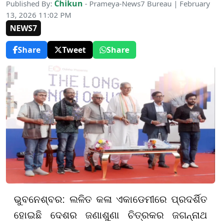
Chikun
Published By:
- Prameya-News7 Bureau | February
13, 2026 11:02 PM
NEWS7
Share
Tweet
Share
ଭୁବନେଶ୍ବର: ଲଳିତ କଳା ଏକାଡେମୀରେ ପ୍ରଦର୍ଶିତ
ହୋଇଛି ଦେଶର ଜଣାଶୁଣା ଚିତ୍ରକର ଜଗନ୍ନାଥ