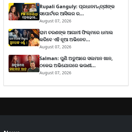
Rupali Ganguly: ପ୍ରଧାନମନ୍ତ୍ରୀଙ୍କ
ସପୋର୍ଟରେ ଆସିଲର ର...
August 07, 2026
ରାମ ଚରଣଙ୍କ ଆଗାମୀ ଫିଲ୍ମରେ ଧମାଲ
କରିବେ ଏହି ନୂଆ ଅଭିନେତ...
August 07, 2026
Salman: ପୁଣି ଅଡୁଆରେ ସଲମାନ ଖାନ,
ଠକେଇ ଅଭିଯୋଗରେ ଭଉଣୀ...
August 07, 2026