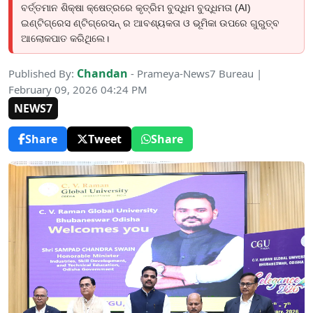
ବର୍ତ୍ତମାନ ଶିକ୍ଷା କ୍ଷେତ୍ରରେ କୃତ୍ରିମ ବୁଦ୍ଧିମ ବୁଦ୍ଧିମତା (AI)
ଇଣ୍ଟିଗ୍ରେସ ଣ୍ଟିଗ୍ରେସନ୍ ର ଆବଶ୍ୟକତା ଓ ଭୂମିକା ଉପରେ ଗୁରୁତ୍ବ
ଆଲୋକପାତ କରିଥିଲେ।
Chandan
Published By:
- Prameya-News7 Bureau |
February 09, 2026 04:24 PM
NEWS7
Share
Tweet
Share