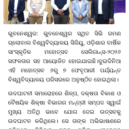
ଭୁବନେଶ୍ୱର: ଭୁବନେଶ୍ୱର ସ୍ଥିତ ସିଭି ରମଣ
ଗ୍ଲୋବାଲ ବିଶ୍ୱବିଦ୍ୟାଳୟ ସିଜିୟୁ, ଓଡ଼ିଶାର ବାର୍ଷିକ
ସାଂସ୍କୃତିକ ମହୋତ୍ସବ ସେଲିଗାନ୍ସ-୨୦୨୬
ସଫଳତାର ସହ ଆୟୋଜିତ ହୋଇଯାଇଛି।ଦୁଇଦିନିଆ
ଏହି ମହୋତ୍ସବ ୬ରୁ ୭ ଫେବୃଆରୀ ପର୍ଯ୍ୟନ୍ତ
ବିଶ୍ୱବିଦ୍ୟାଳୟ ପରିସରରେ ଅନୁଷ୍ଠିତ ହୋଇଥିଲା।
ଉଦଘାଟନୀ ସମାରୋହରେ ଶିଳ୍ପ, ଦକ୍ଷତା ବିକାଶ ଓ
ବୈଷୟିକ ଶିକ୍ଷା ବିଭାଗର ମନ୍ତ୍ରୀ ସମ୍ପଦ ସ୍ୱାଇଁ
ମୁଖ୍ୟ ଅତିଥି ଭାବେ ଯୋଗ ଦେଇ ଉତ୍ସବକୁ
ଉଦଘାଟନ କରିଥିଲେ। ସେ ତାଙ୍କ ଅଭିଭାଷଣରେ