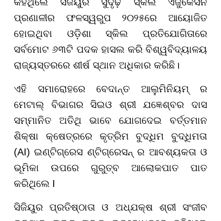
କହିଥିଲେ ସିଜିୟୁର ସୁଦୃଢ଼ ସ୍କିଲ ଏଜୁକେସନ
ପ୍ରଣାଳୀର ଫଳସ୍ୱରୁପ ୨୦୨୫ରେ ଆୟୋଜିତ
ହୋଇଥିବା ଓଡ଼ିଶା ସ୍କିଲ ପ୍ରତିଯୋଗିତାରେ
ସର୍ବମୋଟ ୬୩ଟି ପଦକ ହାସଲ କରି ବିଶ୍ୱବିଦ୍ୟାଳୟ
ରାଜ୍ୟସ୍ତରରେ ଶୀର୍ଷ ସ୍ଥାନ ଅଧିକାର କରିଛି।
ଏହି ସମାରୋହରେ ବେଦାନ୍ତ ଆଲୁମିନିୟମ୍ ର
ମେଟାଲ୍ ବିଭାଗର ସିଇଓ ଶ୍ରୀ ଯଜ୍ଞେଶ୍ବର ଦାସ
ସମ୍ମାନିତ ଅତିଥି ଭାବେ ଯୋଗଦେଇ ବର୍ତ୍ତମାନ
ଶିକ୍ଷା କ୍ଷେତ୍ରରେ କୃତ୍ରିମ ବୁଦ୍ଧିମ ବୁଦ୍ଧିମତା
(AI) ଇଣ୍ଟିଗ୍ରେସ ଣ୍ଟିଗ୍ରେସନ୍ ର ଆବଶ୍ୟକତା ଓ
ଭୂମିକା ଉପରେ ଗୁରୁତ୍ବ ଆଲୋକପାତ ପାତ
କରିଥିଲେ I
ସିଜିୟୁର ପ୍ରତିଷ୍ଠାତା ଓ ଅଧ୍ଯକ୍ଷ ଶ୍ରୀ ସଂଜୀବ