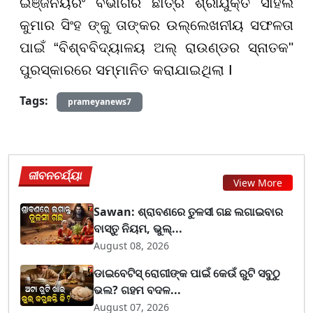
ଇଞ୍ଜିନିୟରିଂ ବିଭାଗର ଛାତ୍ର ଶ୍ରୀଯୁକ୍ତ ସାହିଲ
କୁମାର ସିଂହ ଙ୍କୁ ତାଙ୍କର ଉଲ୍ଲେଖନୀୟ ସଫଳତା
ପାଇଁ “ବିଶ୍ବବିଦ୍ୟାଳୟ ଅଲ୍ ରାଉଣ୍ଡର ସ୍ନାତକ"
ପୁରସ୍କାରରେ ସମ୍ମାନିତ କରାଯାଇଥିଲା I
Tags:
prameyanews7
ଜୀବନଚର୍ଯ୍ୟା
View More
Sawan: ଶ୍ରାବଣରେ ତୁଳସୀ ଗଛ ଲଗାଇବାର
ବାସ୍ତୁ ନିୟମ, ଭୁଲ୍...
August 08, 2026
ଡାଇବେଟିସ୍ ରୋଗୀଙ୍କ ପାଇଁ କେଉଁ ରୁଟି ସବୁଠୁ
ଭଲ? ଗହମ ବଦଳ...
August 07, 2026