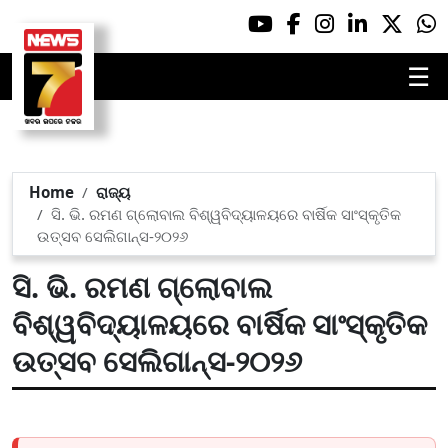
☰
Home
ରାଜ୍ୟ
ସି. ଭି. ରମଣ ଗ୍ଲୋବାଲ ବିଶ୍ୱବିଦ୍ୟାଳୟରେ ବାର୍ଷିକ ସାଂସ୍କୃତିକ
ଉତ୍ସବ ସେଲିଗାନ୍ସ-୨୦୨୬
ସି. ଭି. ରମଣ ଗ୍ଲୋବାଲ
ବିଶ୍ୱବିଦ୍ୟାଳୟରେ ବାର୍ଷିକ ସାଂସ୍କୃତିକ
ଉତ୍ସବ ସେଲିଗାନ୍ସ-୨୦୨୬