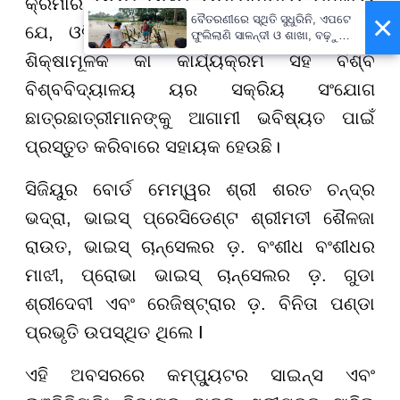
କ୍ରମାର ରାଉତ ତାଙ୍କ ଉଦ୍ବୋଧନରେ କହିଥିଲେ
×
ବୈତରଣୀରେ ସ୍ଥିତି ସୁଧୁରିନି, ଏପଟେ
ଯେ, ଓଡ଼ିଶା ସରକାରଙ୍କ ବିଭିନ୍ନ ଦ ଦକ୍ଷତା
ଫୁଲିଲାଣି ସାଳନ୍ଦୀ ଓ ଶାଖା, ବଢ଼ୁଛି
ବନ୍ୟା ଭୟ
ଶିକ୍ଷାମୂଳକ କା କାର୍ଯ୍ୟକ୍ରମ ସହ ବିଶ୍ବ
ବିଶ୍ବବିଦ୍ୟାଳୟ ୟର ସକ୍ରିୟ ସଂଯୋଗ
ଛାତ୍ରଛାତ୍ରୀମାନଙ୍କୁ ଆଗାମୀ ଭବିଷ୍ୟତ ପାଇଁ
ପ୍ରସ୍ତୁତ କରିବାରେ ସହାୟକ ହେଉଛି।
ସିଜିୟୁର ବୋର୍ଡ ମେମ୍ୱର ଶ୍ରୀ ଶରତ ଚନ୍ଦ୍ର
ଭଦ୍ରା, ଭାଇସ୍ ପ୍ରେସିଡେଣ୍ଟ ଶ୍ରୀମତୀ ଶୈଳଜା
ରାଉତ, ଭାଇସ୍ ଚାନ୍ସେଲର ଡ଼. ବଂଶୀଧ ବଂଶୀଧର
ମାଝୀ, ପ୍ରୋଭା ଭାଇସ୍ ଚାନ୍ସେଲର ଡ଼. ଗୁଡା
ଶ୍ରୀଦେବୀ ଏବଂ ରେଜିଷ୍ଟ୍ରାର ଡ଼. ବିନିତା ପଣ୍ଡା
ପ୍ରଭୃତି ଉପସ୍ଥିତ ଥିଲେ I
ଏହି ଅବସରରେ କମ୍ପ୍ୟୁଟର ସାଇନ୍ସ ଏବଂ