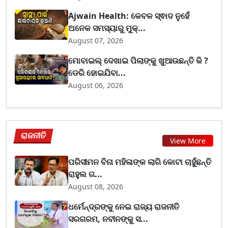
Ajwain Health: କେବଳ ସ୍ଵାଦ ନୁହେଁ
ଅନେକ ସମସ୍ୟାରୁ ମୁକ୍...
August 07, 2026
ମୋବାଇଲ୍ ଦେଖାଇ ପିଲାଙ୍କୁ ଖୁଆଉଛନ୍ତି କି ?
ଡେରି ହୋଇଯିବା...
August 06, 2026
ରାଜନୀତି
View More
ପରିସୀମନ ବିନା ମହିଳାଙ୍କ ଲାଗି କୋଟା ଚାହୁଁଛନ୍ତି
ରାହୁଲ ଗ...
August 08, 2026
ଧର୍ମେନ୍ଦ୍ରଙ୍କୁ ନେଇ ରାଜ୍ୟ ରାଜନୀତି
ସରଗରମ, ନବୀନଙ୍କୁ ସ...