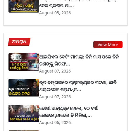
ତେଜ ପ୍ରତାପ ଯା...
August 05, 2026
ଅପରାଧ
View More
ଆଇପିଏଲ ବେଟିଂ ମାମଲା: ତିନି ମାସ ପରେ ତିନି
ଜଣଙ୍କୁ ଗିରଫ...
August 07, 2026
ଭୂତ ବଙ୍ଗଳାରେ ଚାଞ୍ଚଲ୍ୟକର ଘଟଣା, ଛାତି
ଥରାଇଦେବ ଷଡ଼ଯନ୍ତ...
August 07, 2026
ଦୋଷୀ ସାବ୍ୟସ୍ତ ହେଲେ, ୧୦ ବର୍ଷ
ଜେଲଦଣ୍ଡାଦେଶ ବି ମିଳିଲା,...
August 06, 2026