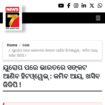
☰
Home
ଦେଶ
ୟୁରୋପ ପରେ ଭାରତରେ ସଙ୍କଟ ଆଣିବ ହିଟଓ୍ୱେଭ୍ : କମିବ ଆୟ,
ଖସିବ ଜିଡିପି !
ୟୁରୋପ ପରେ ଭାରତରେ ସଙ୍କଟ
ଆଣିବ ହିଟଓ୍ୱେଭ୍ : କମିବ ଆୟ, ଖସିବ
ଜିଡିପି !