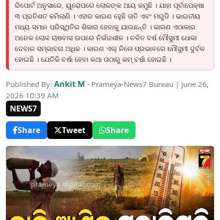
ରିପୋର୍ଟ ଅନୁସାରେ, ୟୁରୋପରେ ଲୋକଙ୍କ ଆୟ କମୁଛି । ଯାହା ପୂର୍ବାପେକ୍ଷା
୩ ପ୍ରତିଶତ କମିଲାଣି । ଏହାର କାରଣ ହେୁଛି ତାତି ଏବଂ ମରୁଡି । ଭାରତୀୟ
ମଧ୍ୟ ସମାନ ପରିସ୍ଥିତିର ଶିକାର ହେବାକୁ ଯାଉଛନ୍ତି । କାରଣ ଏଠାକାର
ଅନେକ ଲୋକ ଚାଷବାସ ଉପରେ ନିର୍ଭରଶୀଳ । ଚଳିତ ବର୍ଷ ମୌସୁମୀ ଧୋକା
ଦେବାର ସମ୍ଭାବନା ଅଧିକ । କାରଣ ଏଲ୍ ନିନୋ ପ୍ରଭାବରେ ମୌସୁମୀ ଦୁର୍ବଳ
ହୋଇଛି । ଯେତିକି ବର୍ଷା ହେବା କଥା ତାଠାରୁ କମ୍ ବର୍ଷା ହୋଇଛି ।
Ankit M
Published By:
- Prameya-News7 Bureau | June 26,
2026 10:39 AM
NEWS7
Share
Tweet
Share