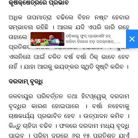
କୃଷିକ୍ଷେତ୍ରରେ ପ୍ରଭାବ
ଅଧିକ ତାପମାତ୍ରା ବଢିଲେ ବିହନ ନଷ୍ଟ ହେବାର
ସମ୍ଭାବନା ରହିଛି । ଆଗକୁ ଯଦି ଏପରି ଜାରି ରହେ
×
ତାହାଲେ କୃଷିକ୍ଷେତ୍ରରେ କାର୍ଯ୍ୟ କରୁଥିବା ୯୦
ଓଡ଼ିଶାକୁ ଫୁଡ୍ ପ୍ରୋସେସିଂ ହବ୍
କରିବା ଦିଗରେ ବଡ଼ ପଦକ୍ଷେପ, ୪୨
ପ୍ରତିଶତ ନିଜର ରୋଜଗାର ହରାଇବେ । ସୁପର
ହଜାରରୁ ଅଧିକ ନିଯୁକ୍ତି ସୁଯୋଗ
ଏଲନିନୋ ପାଇଁ ଚଳିତ ବର୍ଷ ବର୍ଷା ଠିକ୍ ଭାବେ ହେବ
ନାହିଁ । ଯାହା ଆଗକୁ ଭୟଙ୍କର ସ୍ଥିତି ସୃଷ୍ଟି କରିବ ।
ଦରଦାମ୍ ବୃଦ୍ଧି
ଜଳବାୟୁର ପରିବର୍ତ୍ତନ ତଥା ହିଟଓ୍ୱେଭ୍ ଦରଦାମ
ବୃଦ୍ଧିର କାରଣ ହୋଇପାରେ । ବର୍ଷା ନହେବାକୁ
ଚାଷକାର୍ଯ୍ୟ ପ୍ରଭାବିତ ହେବ । ଉତ୍ପାଦନ କମିବ ।
କିନ୍ତୁ ଚାହିଦା ବଢିବ । ଫଳରେ ଦରଦାମ ମଧ୍ୟ ବୃଦ୍ଧି
ପାଇବ । ପରିବା ଦରରେ ୬ରୁ ୧୫ ପ୍ରତିଶତ ଯାଏଁ