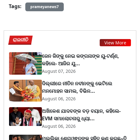
Tags:
prameyanews7
ରାଜନୀତି
View More
ଜେନ ଜିଙ୍କୁ ନେଇ କଙ୍ଗନାଙ୍କ ୟୁ-ଟର୍ଣ୍ଣ,
କହିଲେ- ଆଜିର ଯୁ...
August 07, 2026
ଦିଲ୍ଲୀରେ ନୀତିନ ନବୀନଙ୍କୁ ଭେଟିଲେ
ମନମୋହନ ସାମଲ, ବିଭିନ...
August 06, 2026
ଅଖିଳେଶ ଯାଦବଙ୍କ ବଡ଼ ବୟାନ, କହିଲେ-
EVM ସମାଲୋଚନାରୁ ଧ୍ୟା...
August 06, 2026
ମଲ୍ଲିକା ଶେରାଓ୍ଵତଙ୍କ ସହିତ କଣ କରୁଛନ୍ତି