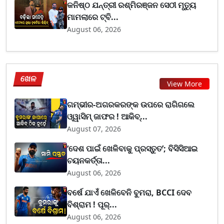
କନିଷ୍ଠ ଯନ୍ତ୍ରୀ ରଶ୍ମିରଞ୍ଜନ ସେଠୀ ମୃତ୍ୟୁ
ମାମଲାରେ ଟ୍ବି...
August 06, 2026
ଖେଳ
View More
ଗମ୍ଭୀର-ଅଗରକରଙ୍କ ଉପରେ ରାଗିଗଲେ
ଓ୍ୱାସିମ୍ ଜାଫର ! ଆକିବ୍...
August 07, 2026
‘ଦେଶ ପାଇଁ ଖେଳିବାକୁ ପ୍ରସ୍ତୁତ’; ବିସିସିଆଇ
ଚୟନକର୍ତ୍ତା...
August 06, 2026
ବର୍ଷେ ଯାଏଁ ଖେଳିବେନି ବୁମରା, BCCI ଦେବ
ବିଶ୍ରାମ ! ପୂର୍...
August 06, 2026