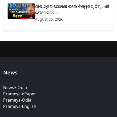
ଗାଭାସ୍କର ଘୋଷଣା କଲେ ବିଶ୍ୱକପ୍ ଟିମ୍ : ଏହି
କ୍ରିକେଟରମା...
August 06, 2026
News
News7 Odia
Prameya-ePaper
Prameya-Odia
Prameya-English