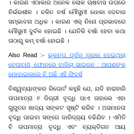
। କାରଣ ଏଠାକାର ଅନେକ ଲୋକ ଚାଷବାସ ଉପରେ
ନିର୍ଭରଶୀଳ । ଚଳିତ ବର୍ଷ ମୌସୁମୀ ଧୋକା ଦେବାର
ସମ୍ଭାବନା ଅଧିକ । କାରଣ ଏଲ୍ ନିନୋ ପ୍ରଭାବରେ
ମୌସୁମୀ ଦୁର୍ବଳ ହୋଇଛି । ଯେତିକି ବର୍ଷା ହେବା କଥା
ତାଠାରୁ କମ୍ ବର୍ଷା ହୋଇଛି ।
Also Read :-
ଭୂକମ୍ପ ପୂର୍ବରୁ ଗୁଗଲ ଦେଇଥିଲା
ଚେତାବନୀ, ଫୋନରେ ବାଜିଲା ସାଇରନ : ଆପଣଙ୍କ
ମୋବାଇଲରେ ବି ଅଛି ଏହି ଫିଚର୍ସ
ବିଶ୍ୱବ୍ୟାଙ୍କର ରିପୋର୍ଟ କହୁଛି ଯେ, ଯଦି ହାରାହାରି
ତାପମାତ୍ରା ୧ ଡିଗ୍ରୀ ବୃଦ୍ଧି ପାଏ ତାହାଲେ ଏହା
ଗୁରୁତର ଖାଦ୍ୟ ସଙ୍କଟ ସୃଷ୍ଟି କରିବ । ଅସମାନତା
ବୃଦ୍ଧି ପାଇବା ସଙ୍ଗେ ଦାରିଦ୍ର୍ୟ ବଢିଯିବ । ଏମିତି
ବି ତାପମାତ୍ରା ବୃଦ୍ଧି ଏବଂ ବ୍ୟକ୍ତିଗତ ଆୟ