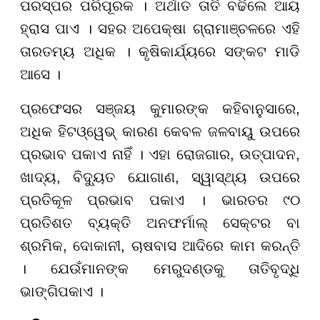
ପରସ୍ପର ପରିପୂରକ । ଅର୍ଥାତ ତାତି ବଢିଲେ ଆୟ
ହ୍ରାସ ପାଏ । ସହର ଅପେକ୍ଷା ଗ୍ରାମାଞ୍ଚଳରେ ଏହି
ତାରତମ୍ୟ ଅଧିକ । କୃଷିକାର୍ଯ୍ୟରେ ସଙ୍କଟ ମାଡି
ଆସେ ।
ପ୍ରଫେସର ସଞ୍ଜୟ କୁମାରଙ୍କ କହିବାନୁସାରେ,
ଅଧିକ ହିଟଓ୍ୱେଭ୍ କାରଣ କେବଳ ଜଳବାୟୁ ଉପରେ
ପ୍ରଭାବ ପକାଏ ନାହିଁ । ଏହା ରୋଜଗାର, ଉତ୍ପାଦନ,
ଖାଦ୍ୟ, ବିଦ୍ୟୁତ ଯୋଗାଣ, ସ୍ୱାସ୍ଥ୍ୟ ଉପରେ
ପ୍ରତିକୂଳ ପ୍ରଭାବ ପକାଏ । ଭାରତର ୯୦
ପ୍ରତିଶତ ବ୍ୟକ୍ତି ଅନଫର୍ମାଲ୍ ସେକ୍ଟର ବା
ଶ୍ରମିକ, ଦୋକାନୀ, ଚାଷବାସ ଆଦିରେ କାମ କରନ୍ତି
। ଯେଉଁମାନଙ୍କ ମେରୁଦଣ୍ଡକୁ ତାତିବୃଦ୍ଧି
ଭାଙ୍ଗିପକାଏ ।