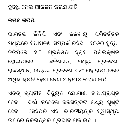
ବୃ୍ଦ୍ଧି ନେଇ ଆକଳନ କରାଯାଉଛି ।
କମିବ ଜିଡିପି
ଭାରତର ଜିଡିପି ଏବଂ ଜଳବାୟୁ ପରିବର୍ତ୍ତନ
ମଧ୍ୟରେ ସିଧାସଳଖ ସମ୍ପର୍କ ରହିଛି । ୨୦୫୦ ସୁଦ୍ଧା
ଜିଡିପିରେ ୨.୮ ପ୍ରତିଶତ ହ୍ରାସ ପରିଲକ୍ଷିତ
ହୋଇପାରେ । ଛତିଶଗଡ, ମଧ୍ୟ ପ୍ରଦେଶ,
ରାଜସ୍ଥାନ, ଉତ୍ତର ପ୍ରଦେଶ ଏବଂ ମହାରାଷ୍ଟ୍ରରେ
ଅଧିକ କ୍ଷତି ହେବା ନେଇ ଅନୁମାନ କରାଯାଉଛି ।
ଏତତ୍ ବ୍ୟତୀତ ବିଦ୍ୟୁତ ଯୋଗାଣ ବାଧାପ୍ରାପ୍ତ
ହେବ । ବର୍ଷା ନହେଲେ ଜଳସଙ୍କଟ ମଧ୍ୟ ସୃଷ୍ଟି
ହେବ । ସେହିପରି ଏହା ଭାରତୀୟଙ୍କ ସ୍ୱାସ୍ଥ୍ୟ
ଉପରେ ନକରାତ୍ମକ ପ୍ରଭାବ ପକାଇବ ।