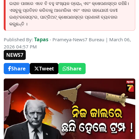
ଇରାନ ପାଖରେ ଏବେ ବି ବହୁ ସଂଖ୍ୟକ ଡ୍ରୋନ୍ ଏବଂ କ୍ଷେପଣାସ୍ତ୍ର ରହିଛି।
ଏସବୁକୁ ପ୍ରତିହତ କରିବାକୁ ଆମେରିକା ଏବଂ ଏହାର ସହଯୋଗୀ ଦାମୀ
ଇଣ୍ଟରସେପ୍ଟର, ପାଟ୍ରିଅଟ୍ କ୍ଷେପଣାସ୍ତ୍ର ପ୍ରଣାଳୀ ବ୍ୟବହାର
କରୁଛନ୍ତି ।
Tapas
Published By:
- Prameya-News7 Bureau | March 06,
2026 04:57 PM
NEWS7
Share
Tweet
Share