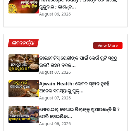
ଗୁରୁବାର ; ଜାଣନ୍ତ...
August 06, 2026
ଜୀବନଚର୍ଯ୍ୟା
View More
ଡାଇବେଟିସ୍ ରୋଗୀଙ୍କ ପାଇଁ କେଉଁ ରୁଟି ସବୁଠୁ
ଭଲ? ଗହମ ବଦଳ...
August 07, 2026
Ajwain Health: କେବଳ ସ୍ଵାଦ ନୁହେଁ
ଅନେକ ସମସ୍ୟାରୁ ମୁକ୍...
August 07, 2026
ମୋବାଇଲ୍ ଦେଖାଇ ପିଲାଙ୍କୁ ଖୁଆଉଛନ୍ତି କି ?
ଡେରି ହୋଇଯିବା...
August 06, 2026