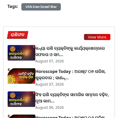
Tags:
USA-Iran-Israel War
ରାଶିଫଳ
View More
କନ୍ୟା ରାଶି ବ୍ୟକ୍ତିଙ୍କୁ କାର୍ଯ୍ୟକ୍ଷେତ୍ରରେ
ସଫଳତା ଓ ସମ...
August 07, 2026
Horoscope Today : ଅଗଷ୍ଟ ୦୭ ତାରିଖ,
ଶୁକ୍ରବାର ; ଜାଣନ୍...
August 07, 2026
ସିଂହ ରାଶି ବ୍ୟକ୍ତିଙ୍କ ସାମାଜିକ ସମ୍ମାନ ବଢ଼ିବ,
ନୂଆ କାମ...
August 06, 2026
Horoscope Today : ଅଗଷ୍ଟ ୦୬ ତାରିଖ,