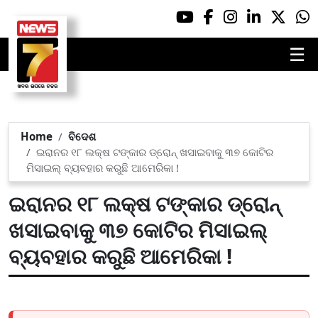
☰
Home
ବିଦେଶ
ଇରାନର ୧୮ ଲକ୍ଷ ଟଙ୍କାର ଡ୍ରୋନ୍ ଖସାଇବାକୁ ୩୭ କୋଟିର
ମିସାଇଲ୍ ବ୍ୟବହାର କରୁଛି ଆମେରିକା !
ଇରାନର ୧୮ ଲକ୍ଷ ଟଙ୍କାର ଡ୍ରୋନ୍
ଖସାଇବାକୁ ୩୭ କୋଟିର ମିସାଇଲ୍
ବ୍ୟବହାର କରୁଛି ଆମେରିକା !