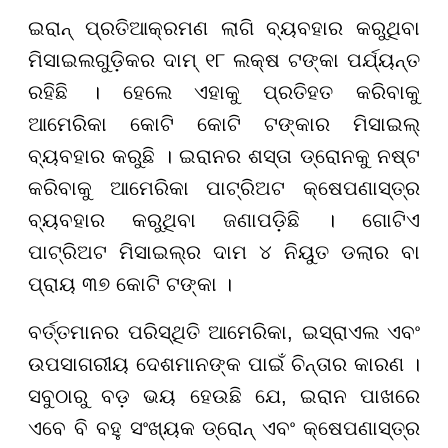
ଇରାନ୍ ପ୍ରତିଆକ୍ରମଣ ଲାଗି ବ୍ୟବହାର କରୁଥିବା
ମିସାଇଲଗୁଡ଼ିକର ଦାମ୍‌ ୧୮ ଲକ୍ଷ ଟଙ୍କା ପର୍ଯ୍ୟନ୍ତ
ରହିଛି । ହେଲେ ଏହାକୁ ପ୍ରତିହତ କରିବାକୁ
ଆମେରିକା କୋଟି କୋଟି ଟଙ୍କାର ମିସାଇଲ୍
ବ୍ୟବହାର କରୁଛି । ଇରାନର ଶସ୍ତା ଡ୍ରୋନକୁ ନଷ୍ଟ
କରିବାକୁ ଆମେରିକା ପାଟ୍ରିଅଟ କ୍ଷେପଣାସ୍ତ୍ର
ବ୍ୟବହାର କରୁଥିବା ଜଣାପଡ଼ିଛି । ଗୋଟିଏ
ପାଟ୍ରିଅଟ ମିସାଇଲ୍ର ଦାମ ୪ ନିୟୁତ ଡଲାର ବା
ପ୍ରାୟ ୩୭ କୋଟି ଟଙ୍କା ।
ବର୍ତ୍ତମାନର ପରିସ୍ଥିତି ଆମେରିକା, ଇସ୍ରାଏଲ ଏବଂ
ଉପସାଗରୀୟ ଦେଶମାନଙ୍କ ପାଇଁ ଚିନ୍ତାର କାରଣ ।
ସବୁଠାରୁ ବଡ଼ ଭୟ ହେଉଛି ଯେ, ଇରାନ ପାଖରେ
ଏବେ ବି ବହୁ ସଂଖ୍ୟକ ଡ୍ରୋନ୍ ଏବଂ କ୍ଷେପଣାସ୍ତ୍ର