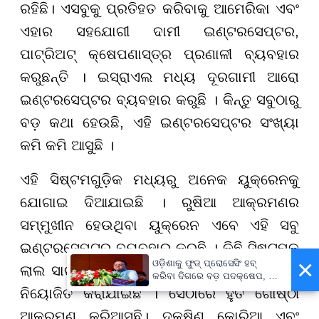
ରହିଛି। ଏସବୁକୁ ପ୍ରତିହତ କରିବାକୁ ଆମେରିକା ଏବଂ
ଏହାର ସହଯୋଗୀ ଦାମୀ ଇଣ୍ଟରସେପ୍ଟର,
ପାଟ୍ରିଅଟ୍ କ୍ଷେପଣାସ୍ତ୍ର ପ୍ରଣାଳୀ ବ୍ୟବହାର
କରୁଛନ୍ତି । ଇସ୍ରାଏଲ ମଧ୍ୟ ଦୂରଗାମୀ ଆରୋ
ଇଣ୍ଟରସେପ୍ଟର ବ୍ୟବହାର କରୁଛି । କିନ୍ତୁ ସବୁଠାରୁ
ବଡ଼ କଥା ହେଉଛି, ଏହି ଇଣ୍ଟରସେପ୍ଟର ସଂଖ୍ୟା
କମି କମି ଆସୁଛି ।
ଏହି ସିଷ୍ଟମଗୁଡ଼ିକ ମଧ୍ୟରୁ ଅନେକ ୟୁକ୍ରେନକୁ
ଯୋଗାଇ ଦିଆଯାଇଛି । ରୁଷିଆ ଆକ୍ରମଣର
ସମ୍ମୁଖୀନ ହେଉଥିବା ୟୁକ୍ରେନ ଏବେ ଏହି ସବୁ
ଇଣ୍ଟରସେପ୍ଟର ବ୍ୟବହାର କରୁଛି । କିଛି ସିଷ୍ଟମକୁ
×
ଓଡ଼ିଶାକୁ ଫୁଡ୍ ପ୍ରୋସେସିଂ ହବ୍
ଲାଲ ସାଗରରେ ଜାହାଜଗୁଡ଼ିକୁ ସୁରକ୍ଷା ଦେବା ପାଇଁ
କରିବା ଦିଗରେ ବଡ଼ ପଦକ୍ଷେପ, ୪୨
ହଜାରରୁ ଅଧିକ ନିଯୁକ୍ତି ସୁଯୋଗ
ନିୟୋଜିତ କରାଯାଇଛି । ସେଠାରେ ହୁତି ଗୋଷ୍ଠୀ
ଆକ୍ରମଣ କରିଆସୁଛି। ଦକ୍ଷିଣ କୋରିଆ ଏବଂ