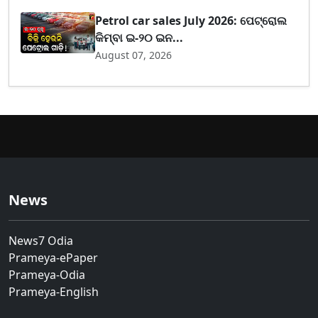
Petrol car sales July 2026: ପେଟ୍ରୋଲ
କିମ୍ବା ଇ-୨୦ ଇନ...
August 07, 2026
News
News7 Odia
Prameya-ePaper
Prameya-Odia
Prameya-English