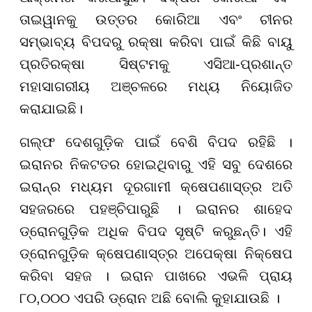
ତାଇୱାନକୁ ଉତ୍ତର କୋରିଆ ଏବଂ ଚୀନର
ସମ୍ଭାବ୍ୟ ବିପଦରୁ ରକ୍ଷା କରିବା ପାଇଁ କିଛି ବାୟୁ
ପ୍ରତିରକ୍ଷା ସିଷ୍ଟମକୁ ଏସିଆ-ପ୍ରଶାନ୍ତ
ମହାସାଗରୀୟ ଅଞ୍ଚଳରେ ମଧ୍ୟ ନିୟୋଜିତ
କରାଯାଇଛି।
ଗଲ୍ଫ ଦେଶଗୁଡ଼ିକ ପାଇଁ ବେଶି ବିପଦ ରହିଛି ।
ଇରାନର ନିକଟତର ହୋଇଥିବାରୁ ଏହି ସବୁ ଦେଶରେ
ଇରାନ୍ର ମଧ୍ୟମ ଦୂରଗାମୀ କ୍ଷେପଣାସ୍ତ୍ର ଅତି
ସହଜରରେ ପହଞ୍ଚିପାରୁଛି । ଇରାନର ଶାହେଦ
ଡ୍ରୋନଗୁଡ଼ିକ ଅଧିକ ବିପଦ ସୃଷ୍ଟି କରୁଛନ୍ତି। ଏହି
ଡ୍ରୋନଗୁଡ଼ିକ କ୍ଷେପଣାସ୍ତ୍ର ଅପେକ୍ଷା ନିକ୍ଷେପ
କରିବା ସହଜ । ଇରାନ ପାଖରେ ଏଭଳି ପ୍ରାୟ
୮୦,୦୦୦ ଏପରି ଡ୍ରୋନ ଅଛି ବୋଲି କୁହାଯାଉଛି ।