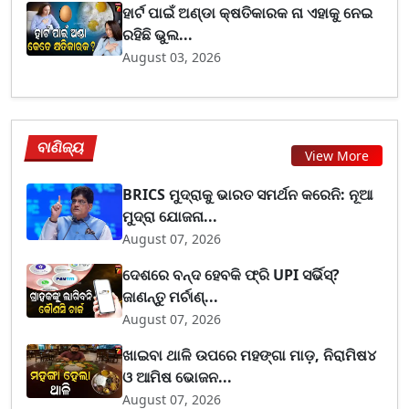
ହାର୍ଟ ପାଇଁ ଅଣ୍ଡା କ୍ଷତିକାରକ ନା ଏହାକୁ ନେଇ
ରହିଛି ଭୁଲ...
August 03, 2026
ବାଣିଜ୍ୟ
View More
BRICS ମୁଦ୍ରାକୁ ଭାରତ ସମର୍ଥନ କରେନି: ନୂଆ
ମୁଦ୍ରା ଯୋଜନା...
August 07, 2026
ଦେଶରେ ବନ୍ଦ ହେବକି ଫ୍ରି UPI ସର୍ଭିସ୍?
ଜାଣନ୍ତୁ ମର୍ଚାଣ୍...
August 07, 2026
ଖାଇବା ଥାଳି ଉପରେ ମହଙ୍ଗା ମାଡ଼, ନିରାମିଷ୪
ଓ ଆମିଷ ଭୋଜନ...
August 07, 2026