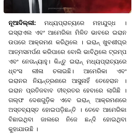
ନୂଆଦିଲ୍ଲୀ:
ମଧ୍ୟପ୍ରାଚ୍ୟରେ ମହାଯୁଦ୍ଧ ।
ଇସ୍ରାଏଲ ଏବଂ ଆମେରିକା ମିଳିତ ଭାବରେ ଇରାନ
ଉପରେ ଆକ୍ରମଣ କରିଥିଲେ । ଇରାନ୍ ଖୁବଶୀଘ୍ର
ଆତ୍ମସମର୍ପଣ କରିପାରେ ବୋଲି ଭାବିଥିଲେ ଟ୍ରମ୍ପ
ଏବଂ ନେତାନ୍ୟାହୁ। କିନ୍ତୁ ଇରାନ୍ ମଧ୍ୟପ୍ରାଚ୍ୟରେ
ଧ୍ବଂସ ଲୀଳା ଚଳାଇଛି। ଆମେରିକା ଏବଂ
ଇରାନର ନିୟନ୍ତ୍ରଣରେ ଆସୁନାହିଁ ତେହେରାନ ।
ଇରାନ ପ୍ରତିଜବାବ ତୀବ୍ରତର ହେବାରେ ଲାଗିଛି ।
ଗଲ୍ଫ ଦେଶଗୁଡ଼ିକ ଏବେ ଇରାନ୍ ଆକ୍ରମଣରେ
ଅସ୍ତବ୍ୟସ୍ତ ହୋଇପଡ଼ିଛନ୍ତି । ତେବେ ଆମେରିକା
ବିଛାଇଥିବା ଜାଲରେ ନିଜେ ଛନ୍ଦି ହୋଇଥିବା
କୁହାଯାଉଛି ।