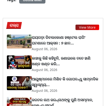
Odisha News
ରାଜ୍ୟ
View More
ରାୟଗଡ଼ା ରିବଲକୋଣା ହଷ୍ଟେଲ ରାଗିଂ
ଘଟଣାରେ ଆକ୍ସନ : ୭ ଛାତ...
August 06, 2026
କାହାକୁ କିଛି କହିବୁନି, ଜଣାଇଲେ ତତେ ହାଣି
ଖଣ୍ଡ ଖଣ୍ଡ କରି...
August 06, 2026
ଆୟୁଷ୍ମାନରେ ମିଶିବ କି ଗୋପବନ୍ଧୁ ସାମ୍ବାଦିକ
ସ୍ୱାସ୍ଥ୍ୟ...
August 06, 2026
ଜଗତର ନାଥ ଜଗନ୍ନାଥଙ୍କୁ ପୁଣି ଅସମ୍ମାନ,
ଦେଖନ୍ତୁ ସଂପୂର୍ଣ...