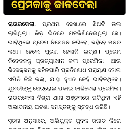
ରାଉରକେଲା
: ପ୍ରଥମ ଦେଖାରେ ଝିଅଟି ଭଲ
ଲାଗିଥିଲା। ଭିଡ଼ ଭିତରେ ମନକିଣିନେଇଥିଲା ସେ।
ଭାବିଥିଲେ ପ୍ରେମ ନିବେଦନ କରିବେ, କହିବେ ମନର
କଥା। ହେଲେ ପୂରଣ ହେଲାନି ଇଚ୍ଛା। ପ୍ରେମ
ନିବେଦନକୁ ପ୍ରତ୍ୟାଖାନ କଲା ପ୍ରେମିକା। ଆଉ
ରିଜେକ୍ସନକୁ ସହିନପାରି ପ୍ରତିଶୋଧ ପରାୟଣ ହୋଇ
ଏମିତି କିଛି କଲା, ଯାହା ହୁଏତ କେହି ଭାବିନଥିବେ।
ଯୁବତୀଙ୍କୁ ପେଟ୍ରୋଲ ପକାଇ ଜାଳିଦେଲା ପ୍ରେମିକ।
ରାଉରକେଲା ବିଶ୍ରା ଥାନା ଅଞ୍ଚଳରେ ଘଟିଥିବା ଏହି
ଅଭାବନୀୟ ଘଟଣା ସମସ୍ତଙ୍କୁ ସ୍ତବ୍ଧ କରିଛି।
ସୂଚନା ଅନୁସାରେ, ଅଭିଯୁକ୍ତ ଯୁବକ ରଜାତ କିରୋ