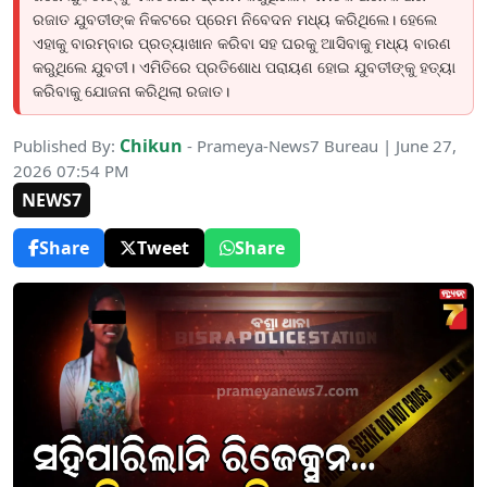
ରଜାତ ଯୁବତୀଙ୍କ ନିକଟରେ ପ୍ରେମ ନିବେଦନ ମଧ୍ୟ କରିଥିଲେ। ହେଲେ
ଏହାକୁ ବାରମ୍ବାର ପ୍ରତ୍ୟାଖାନ କରିବା ସହ ଘରକୁ ଆସିବାକୁ ମଧ୍ୟ ବାରଣ
କରୁଥିଲେ ଯୁବତୀ। ଏମିତିରେ ପ୍ରତିଶୋଧ ପରାୟଣ ହୋଇ ଯୁବତୀଙ୍କୁ ହତ୍ୟା
କରିବାକୁ ଯୋଜନା କରିଥିଲା ରଜାତ।
Chikun
Published By:
- Prameya-News7 Bureau | June 27,
2026 07:54 PM
NEWS7
Share
Tweet
Share