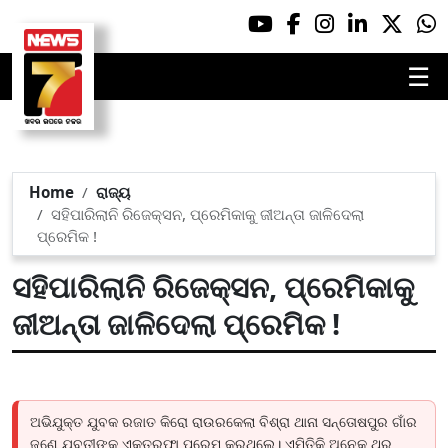
☰
Home
ରାଜ୍ୟ
ସହିପାରିଲାନି ରିଜେକ୍ସନ, ପ୍ରେମିକାକୁ ଜୀଅନ୍ତା ଜାଳିଦେଲା
ପ୍ରେମିକ !
ସହିପାରିଲାନି ରିଜେକ୍ସନ, ପ୍ରେମିକାକୁ
ଜୀଅନ୍ତା ଜାଳିଦେଲା ପ୍ରେମିକ !
ଅଭିଯୁକ୍ତ ଯୁବକ ରଜାତ କିରୋ ରାଉରକେଲା ବିଶ୍ରା ଥାନା ସନ୍ତୋଷପୁର ଗାଁର
ଜଣେ ଯୁବତୀଙ୍କୁ ଏକତରଫା ପ୍ରେମ କରୁଥିଲେ। ଏମିତିକି ଅନେକ ଥର