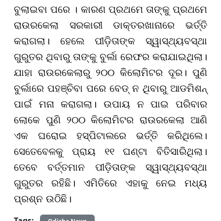
ବୁଲାଇବା ପରେ । କାରଣ ପ୍ରଥମେ ତାଙ୍କୁ ପ୍ରଥମେ
ରାଉରକେଲା ସରକାରୀ ଡାକ୍ତରଖାନାରେ ଭର୍ତ୍ତି
କରାଗଲା। ହେଲେ ପୀଡ଼ିତାଙ୍କ ସ୍ୱାସ୍ଥ୍ୟବସ୍ଥା
ଗୁରୁତର ଥିବାରୁ ତାଙ୍କୁ ବୁର୍ଲା ରେଫର କରାଯାଇଥିଲା।
ଯାହା ରାଉରକେଲାରୁ ୨୦୦ କିଲୋମିଟର ଦୂର। ପୁଣି
ବୁର୍ଲାରେ ପହଞ୍ଚିବା ପରେ ବେଡ୍ ନ ଥିବାରୁ ଆଡମିଶନ୍
ପାଇଁ ମନା କରାଗଲା। ଉପାୟ ନ ପାଇ ପରିବାର
ଲୋକେ ପୁଣି ୨୦୦ କିଲୋମିଟର ରାଉରକେଲା ଆଣି
ଏକ ଘରୋଇ ହସ୍ପିଟାଲରେ ଭର୍ତ୍ତି କରିଥିଲେ।
ସେତେବେଳକୁ ପ୍ରାୟ ୧୧ ଘଣ୍ଟା ବିତିସାରିଥିଲା।
ତେବେ ବର୍ତ୍ତମାନ ପୀଡ଼ିତାଙ୍କ ସ୍ୱାସ୍ଥ୍ୟବସ୍ଥା
ଗୁରୁତର ରହିଛି। ଏମିତିରେ ଏହାକୁ ନେଇ ମଧ୍ୟ
ପ୍ରଶ୍ନ ଉଠିଛି।
Tags: