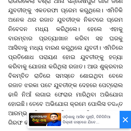
ରାଉରକେଲା ବିଶ୍ରା ଥାନା ସନ୍ତୋଷପୁର ଗାଁର ଜଣେ
ଯୁବତୀଙ୍କୁ ଏକତରଫା ପ୍ରେମ କରୁଥିଲେ। ଏମିତିକି
ଅନେକ ଥର ରଜାତ ଯୁବତୀଙ୍କ ନିକଟରେ ପ୍ରେମ
ନିବେଦନ ମଧ୍ୟ କରିଥିଲେ। ହେଲେ ଏହାକୁ
ବାରମ୍ବାର ପ୍ରତ୍ୟାଖାନ କରିବା ସହ ଘରକୁ
ଆସିବାକୁ ମଧ୍ୟ ବାରଣ କରୁଥିଲେ ଯୁବତୀ। ଏମିତିରେ
ପ୍ରତିଶୋଧ ପରାୟଣ ହୋଇ ଯୁବତୀଙ୍କୁ ହତ୍ୟା
କରିବାକୁ ଯୋଜନା କରିଥିଲା ରଜାତ। ଆଉ ଶୁକ୍ରବାର
ବିଳମ୍ବିତ ରାତିରେ ସମସ୍ତେ ଶୋଇଥିବା ବେଳେ
ରଜାତ ଝରକା ପଟେ ଯୁବତୀଙ୍କ ଦେହରେ ପେଟ୍ରୋଲ
ଢାଳି ନିଆଁ ଲଗାଇ ଫେରାର ମାରିଥିବା ଅଭିଯୋଗ
ହୋଇଛି। ତେବେ ଅଭିଯୋଗ କ୍ରମେ ପୋଲିସ ତଦନ୍ତ
ଆରମ୍ଭ କରିବା ସହ ଅଭିଯୁକ୍ତ ଲାଠିକଟା ଅଞ୍ଚଳରୁ
×
ଓଡ଼ିଶାକୁ ଆସିବ ପୁଞ୍ଜି, ତିନିଦିନିଆ
ଗିରଫ କରିଛି।
ଦିଲ୍ଲୀ ଗସ୍ତରେ ଯିବେ
ମୁଖ୍ୟମନ୍ତ୍ରୀ ମୋହନ ମାଝୀ