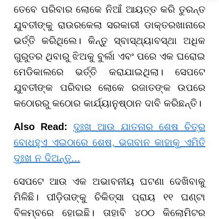
ତେବେ ପରିବାର ଲୋକେ ନିଆଁ ଆୟତ୍ତ କରି ତୁରନ୍ତ
ଯୁବତୀଙ୍କୁ ରାଉରକେଲା ସରକାରୀ ଡାକ୍ତରଖାନାରେ
ଭର୍ତ୍ତି କରିଥିଲେ। କିନ୍ତୁ ସ୍ବାସ୍ଥ୍ୟାବସ୍ଥା ଅଧିକ
ଗୁରୁତର ଥିବାରୁ ଝିଅକୁ ବୁର୍ଲା ଏବଂ ପରେ ଏକ ଘରୋଇ
ମେଡିକାଲରେ ଭର୍ତ୍ତି କରାଯାଇଥିଲା। ସେପଟେ
ଯୁବତୀଙ୍କ ପରିବାର ଲୋକେ ରଜାତଙ୍କ ଉପରେ
କଠୋରରୁ କଠୋର କାର୍ଯ୍ୟାନୁଷ୍ଠାନ ଦାବି କରିଛନ୍ତି।
Also Read:
ଦୁଃଖ ଆଉ ଯାତନାର ଶେଷ ଚିତ୍ର
ବୋଧହୁଏ ଏଇଠାରେ ଶେଷ, ଭଗବାନ କାହାକୁ ଏମିତି
ଦୁଃଖ ନ ଦିଅନ୍ତୁ...
ସେପଟେ ଆଉ ଏକ ଅଭାବନୀୟ ଘଟଣା ଦେଖିବାକୁ
ମିଳିଛି। ପୀଡ଼ିତାଙ୍କୁ ଚିକିତ୍ସା ପ୍ରାୟ ୧୧ ଘଣ୍ଟା
ବିଳମ୍ବରେ ହୋଇଛି। ତାହାବି ୪୦୦ କିଲୋମିଟର