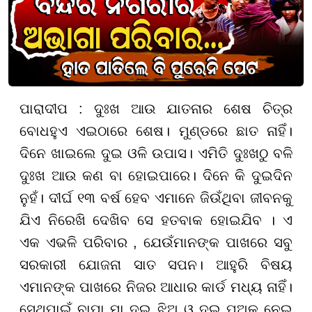
ପାରାଦୀପ : ଦୁଃଖ ଆଉ ଯାତନାର ଶେଷ ଚିତ୍ର
ବୋଧହୁଏ ଏଇଠାରେ ଶେଷ। ମୁଣ୍ଡରେ ଛାତ ନାହିଁ।
ଦିନେ ଖାଇଲେ ଦୁଇ ଓଳି ଉପାସ। ଏମିତି ଦୁଃଖଠୁ ବଳି
ଦୁଃଖ ଆଉ କଣ ବା ହୋଇପାରେ। ଦିନେ କି ଦୁଇଦିନ
ନୁହଁ। ଦୀର୍ଘ ୧୩ ବର୍ଷ ହେବ ଏମାନେ ଜିଉଁଥିବା ଜୀବନକୁ
ଯିଏ ନିରେଖି ଦେଖିବ ସେ ହତବାକ ହୋଇଯିବ । ଏ
ଏକ ଏଭଳି ପରିବାର , ଯେଉଁମାନଙ୍କ ପାଖରେ ସବୁ
ସରକାରୀ ଯୋଜନା ସାତ ସପନ। ଆହୁରି ବିଷୟ
ଏମାନଙ୍କ ପାଖରେ ନିଜର ଆଧାର କାର୍ଡ ମଧ୍ୟ ନାହିଁ।
ସେଥିପାଇଁ ବାପା ମା ଦୁଇ ଝିଅ ଓ ଦୁଇ ପୁଅକୁ ନେଇ