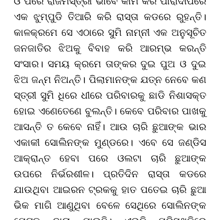
ଓ ପରେ ରାଜମିସ୍ତ୍ରୀ ଭାବେ କାମ କରି ପାରାଦୀପରେ
ଏକ ଝୁମ୍ପୁଡି ତିଆରି କରି ରାସ୍ତା କଡରେ ରୁହନ୍ତି।
କାଳକ୍ରମେ ସେ ଏଠାରେ ସୁମି ନାମ୍ନୀ ଏକ ଅନୁସୂଚିତ
ଜନଜାତିର ଝିଅକୁ ବିବାହ କରି ଆରମ୍ଭ କରନ୍ତି
ସଂସାର। ସମୟ କ୍ରମେ ତାଙ୍କର ଦୁଇ ପୁଅ ଓ ଦୁଇ
ଝିଅ ଜନ୍ମ ନିଅନ୍ତି। ପିଲାମାନଙ୍କ ଯତ୍ନ ନେବେ କଣ
ସ୍ତ୍ରୀ ସୁମି ଧିରେ ଧୀରେ ପରିବାରକୁ ଛାଡି ନିଶାସକ୍ତ
ହୋଇ ଏଣେତେଣେ ବୁଲନ୍ତି। କେବେ ପରିବାର ପାଖକୁ
ଆସନ୍ତି ତ କେବେ ନାହିଁ। ଆଉ ଚାରି ଛୁଆଙ୍କ ଭାର
ଏକାକୀ ସୋଲିନଙ୍କ ମୁଣ୍ଡରେ। ଏବେ ସେ ଜଣ୍ଡିସ
ଆକ୍ରାନ୍ତ ହେବା ପରେ ଓଲଟା ଚାରି ଛୁଆଙ୍କ
ଉପରେ ନିର୍ଭରଶୀଳ। ପ୍ରତିଦିନ ରାସ୍ତା କଡରେ
ଯାଉଥିବା ଆଇରନ ଟ୍ରକକୁ ହାତ ପତେଇ ଚାରି ଛୁଆ
ଭିକ ମାଗି ଆଣୁଥିବା ବେଳେ ସେଥିରେ ସୋଲିନଙ୍କ