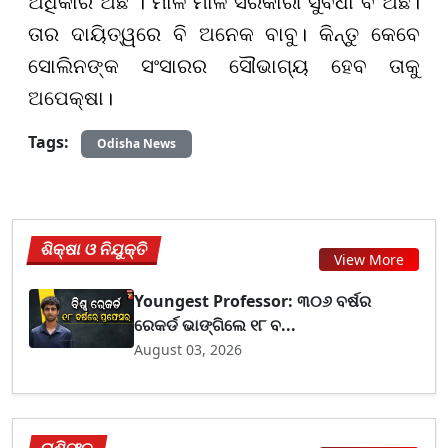
ଅଧିକାର ଅଛି । ମାଳ ମାଳ ସରକାରୀ ସୁବିଧା ବି ଅଛି।
ତାର ଦାୟିତ୍ୱରେ ବି ଅନେକ ବାବୁ। କିନ୍ତୁ କେବେ
ସୋଲିନଙ୍କ ସଂସାରର ସୌଭାଗ୍ୟ ହେବ ତାକୁ
ଅପେକ୍ଷା।
Tags:
Odisha News
ଶିକ୍ଷା ଓ ନିଯୁକ୍ତି
View More
Youngest Professor: ୩୦୬ ବର୍ଷର
ରେକର୍ଡ ଭାଙ୍ଗିଲେ ୧୮ ବ...
August 03, 2026