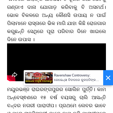
ଗଣ୍ଡାଏ ଦାନା ଯୋଗାଡ଼ କରିବାକୁ ବି ଅସମର୍ଥ।
ଭୋକ ବିକଳରେ ଅନ୍ୟ କୌଣସି ଉପାୟ ନ ପାଇଁ
ପିଲାମାନେ ରାସ୍ତାରେ ଭିକ ମାଗି ଯାହା କିଛି ରୋଜଗାର
କରୁଛନ୍ତି ସେଥିରେ ପୂରା ପରିବାର ଦିନେ ଖାଇଲେ
ଦିନେ ଉପାସ ।
×
Ravenshaw Controversy:
ରେଭେନ୍ସା ବିବାଦରେ କୁଳପତିଙ୍କ
ପ୍ରଥମ ପ୍ରତିକ୍ରିୟା- 'ଅନାବଶ୍ୟକ
ମୟୁରଭଞ୍ଜ ରାଇରଙ୍ଗପୁରର ସୋଲିନ ପୁର୍ତ୍ତି। କାମ
ଥିଲା ଘଟଣା'
ଅନ୍ବେସ୍ଵଣରେ ୧୫ ବର୍ଷ ବୟସରୁ ଚାଲି ଆସନ୍ତି
ବନ୍ଦର ନଗରୀ ପାରାଦୀପ। ପ୍ରଥମେ ଲେବର ଭାବେ