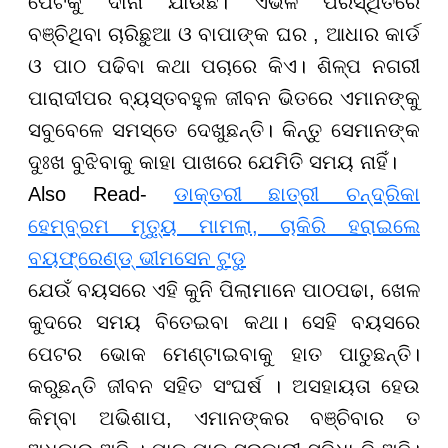
ପେଟକୁ ଦାନା ଯାଉଛି। ଏଭଳି ପରିସ୍ଥିତିରେ
ବଞ୍ଚିଥିବା ଚାରିଛୁଆ ଓ ବାପାଙ୍କ ଘର , ଆଧାର କାର୍ଡ
ଓ ପାଠ ପଢିବା କଥା ପଚାରେ କିଏ। ଶିଳ୍ପ ନଗରୀ
ପାରାଦୀପର ବ୍ୟସ୍ତବହୁଳ ଜୀବନ ଭିତରେ ଏମାନଙ୍କୁ
ସବୁବେଳେ ସମସ୍ତେ ଦେଖୁଛନ୍ତି। କିନ୍ତୁ ସେମାନଙ୍କ
ଦୁଃଖ ବୁଝିବାକୁ କାହା ପାଖରେ ଯେମିତି ସମୟ ନାହିଁ।
Also Read-
ଡାକ୍ତରୀ ଛାତ୍ରୀ ଚନ୍ଦ୍ରିକା
ହେମ୍ବ୍ରମ ମୃତ୍ୟୁ ମାମଲା, ଚାକିରି ହରାଇଲେ
ବୟଫ୍ରେଣ୍ଡ୍ ଭୀମସେନ ଟୁଡୁ
ଯେଉଁ ବୟସରେ ଏହି କୁନି ପିଲାମାନେ ପାଠପଢା, ଖେଳ
କୁଦରେ ସମୟ ବିତେଇବା କଥା। ସେହି ବୟସରେ
ପେଟର ଭୋକ ମେଣ୍ଟାଇବାକୁ ହାତ ପାତୁଛନ୍ତି।
କରୁଛନ୍ତି ଜୀବନ ସହିତ ସଂଘର୍ଷ । ଅସହାୟତା ହେଉ
କିମ୍ବା ଅଭିଶାପ, ଏମାନଙ୍କର ବଞ୍ଚିବାର ତ