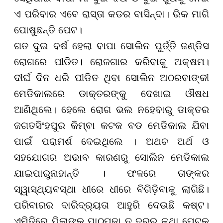
ଏ ପରିବାର ଏବେ ରାସ୍ତା କଡର ବାସିନ୍ଦା। ଭିକ ମାଗି
ପୋଷୁଛନ୍ତି ପେଟ।
ଗତ ଦୁଇ ବର୍ଷ ହେଲା ବାପା ସୋଲିନ ପୁର୍ତ୍ତି ଜଣ୍ଡିସ
ରୋଗରେ ପୀଡିତ। ରୋଜଗାର କରିବାକୁ ଅକ୍ଷମ।
ଦୀର୍ଘ ଦିନ ଧରି ପୀଡିତ ଥିବା ସୋଲିନ ଅଠରବାଙ୍କୀ
ମେଡିକାଲରେ ଡାକ୍ତରଙ୍କୁ ଦେଖାଇ ଔଷଧ
ଆଣିଥିଲେ। ହେଲେ ରୋଗ ଭଲ ନହେବାରୁ ଡାକ୍ତର
ଜଗତସିଂହପୁର କିମ୍ବା କଟକ ବଡ ମେଡିକାଲ ଯିବା
ପାଇଁ ପରାମର୍ଶ ଦେଇଥିଲେ । ଅଥଚ ଅର୍ଥ ଓ
ସହଯୋଗର ଅଭାବ କାରଣରୁ ସୋଲିନ ମେଡିକାଲ
ଯାଇପାରୁନାହାନ୍ତି । ଫଳରେ ତାଙ୍କର
ସ୍ୱାସ୍ଥ୍ୟବସ୍ଥା ଧୀରେ ଧୀରେ ବିଗିଡ଼ିବାକୁ ଲାଗିଛି।
ପରିବାରର ଦାରିଦ୍ର୍ୟତା ଆହୁରି ଦେଉଛି କଷ୍ଟ।
ଏମିତିରେ ପିଲାଙ୍କ ପାଠପଢା ତ ଦୂରର କଥା ପେଟକୁ