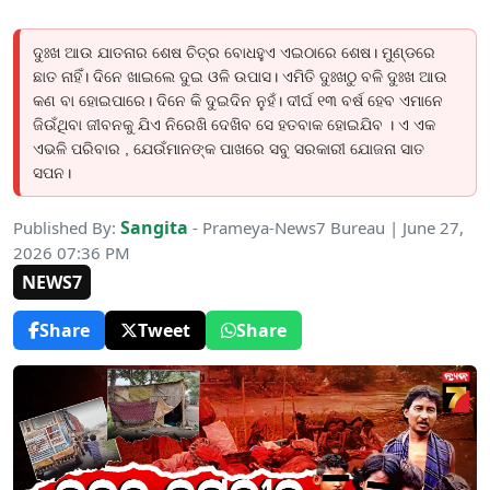
ଦୁଃଖ ଆଉ ଯାତନାର ଶେଷ ଚିତ୍ର ବୋଧହୁଏ ଏଇଠାରେ ଶେଷ। ମୁଣ୍ଡରେ
ଛାତ ନାହିଁ। ଦିନେ ଖାଇଲେ ଦୁଇ ଓଳି ଉପାସ। ଏମିତି ଦୁଃଖଠୁ ବଳି ଦୁଃଖ ଆଉ
କଣ ବା ହୋଇପାରେ। ଦିନେ କି ଦୁଇଦିନ ନୁହଁ। ଦୀର୍ଘ ୧୩ ବର୍ଷ ହେବ ଏମାନେ
ଜିଉଁଥିବା ଜୀବନକୁ ଯିଏ ନିରେଖି ଦେଖିବ ସେ ହତବାକ ହୋଇଯିବ । ଏ ଏକ
ଏଭଳି ପରିବାର , ଯେଉଁମାନଙ୍କ ପାଖରେ ସବୁ ସରକାରୀ ଯୋଜନା ସାତ
ସପନ।
Sangita
Published By:
- Prameya-News7 Bureau | June 27,
2026 07:36 PM
NEWS7
Share
Tweet
Share