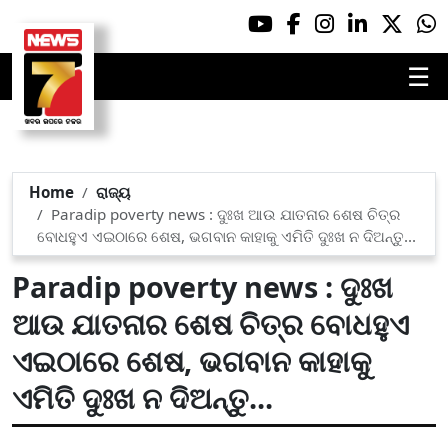
☰
Home
ରାଜ୍ୟ
Paradip poverty news : ଦୁଃଖ ଆଉ ଯାତନାର ଶେଷ ଚିତ୍ର
ବୋଧହୁଏ ଏଇଠାରେ ଶେଷ, ଭଗବାନ କାହାକୁ ଏମିତି ଦୁଃଖ ନ ଦିଅନ୍ତୁ...
Paradip poverty news : ଦୁଃଖ
ଆଉ ଯାତନାର ଶେଷ ଚିତ୍ର ବୋଧହୁଏ
ଏଇଠାରେ ଶେଷ, ଭଗବାନ କାହାକୁ
ଏମିତି ଦୁଃଖ ନ ଦିଅନ୍ତୁ...