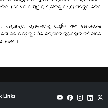
କରିବ । ଦେଶର ପାଓ୍ୱାର୍ ଗ୍ରୀଡକୁ ମଧ୍ୟ ମଜବୁତ କରିବ
 ସମ୍ଭାବ୍ୟ ପ୍ରକଳ୍ପକୁ ଆର୍ଥିକ ଏବଂ ରଣନୈତିକ
ିଯୋଜନା ଜଳ ଉତ୍ସକୁ ସଠିକ ଢଙ୍ଗରେ ବ୍ୟବହାର କରିବାରେ
କା ଦେବ ।
k Links
YouTube
Facebook
Instagram
Linkedin
Twitt