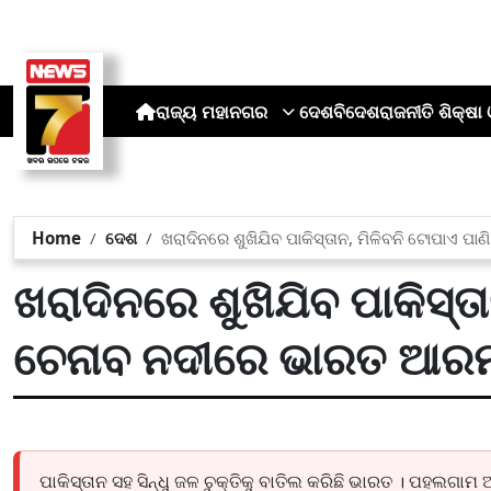
ରାଜ୍ୟ
ମହାନଗର
ଦେଶ
ବିଦେଶ
ରାଜନୀତି
ଶିକ୍ଷା 
Home
ଦେଶ
ଖରାଦିନରେ ଶୁଖିଯିବ ପାକିସ୍ତାନ, ମିଳିବନି ଟୋପାଏ 
ଖରାଦିନରେ ଶୁଖିଯିବ ପାକିସ୍ତା
ଚେନାବ ନଦୀରେ ଭାରତ ଆରମ
ପାକିସ୍ତାନ ସହ ସିନ୍ଧୁ ଜଳ ଚୁକ୍ତିକୁ ବାତିଲ କରିଛି ଭାରତ । ପହଲଗ