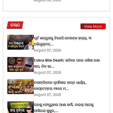
ରାଜ୍ୟ
View More
ପୂର୍ବ ଶତ୍ରୁତାରୁ ବିଜେପି ନେତାଙ୍କ ହତ୍ୟା, ୩
ଅଭିଯୁକ୍ତଙ୍...
August 07, 2026
Cobra Bite Death: ରାତିରେ ଘରେ ପଶିଲା ରଣା
ସାପ, ନିଦ ଭା...
August 07, 2026
ବଲାଙ୍ଗିରରେ ନୂଆଁଖାଇ ଲଗ୍ନ ଧାର୍ଯ୍ୟ,
ସେପ୍ଟେମ୍ବର ୧୫ରେ ମ...
August 07, 2026
ଘରକୁ ଫେରୁଥିଲେ ଆଶା କର୍ମୀ, ବାଇକ୍ ଆଗକୁ
ଆସିଗଲା କୁକୁର,...