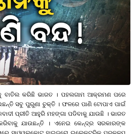
କ୍ତିକୁ ବାତିଲ କରିଛି ଭାରତ । ପହଲଗାମ ଆକ୍ରମଣ ପରେ
୍ତି ସବୁ ପୁରୁଣା ଚୁକ୍ତି । ଫଳରେ ପାଣି ଟୋପାଏ ପାଇଁ
ାଦୀ ପ୍ରୀତି ଆହୁରି ମହଙ୍ଗା ପଡିବାକୁ ଯାଉଛି । ଭାରତ
ିବାକୁ ଯାଉଛନ୍ତି । ଏନେଇ କେନ୍ଦ୍ର ସରକାରଙ୍କ
ାରେ ସାଓ୍ୱଲକୋଟ୍ ହାଇଡ୍ରୋ ଇଲେକ୍ଟ୍ରିକ୍ ପ୍ରକଳ୍ପ