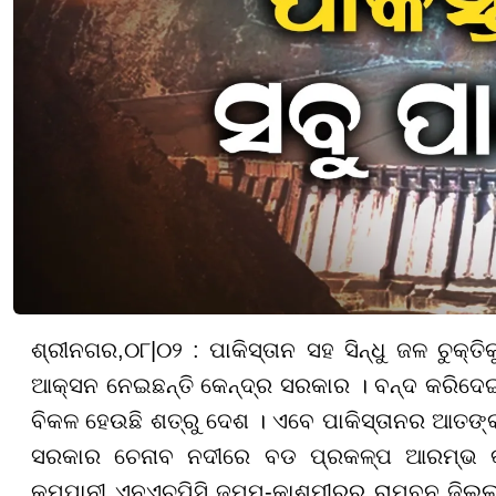
ଶ୍ରୀନଗର,
୦
୮
|
୦୨ :
ପାକିସ୍ତାନ ସହ ସିନ୍ଧୁ ଜଳ ଚୁ
ଆକ୍ସନ ନେଇଛନ୍ତି କେନ୍ଦ୍ର ସରକାର । ବନ୍ଦ କରିଦେଇଛନ
ବିକଳ ହେଉଛି ଶତ୍ରୁ ଦେଶ । ଏବେ ପାକିସ୍ତାନର ଆତଙ୍କବ
ସରକାର ଚେନାବ ନଦୀରେ ବଡ ପ୍ରକଳ୍ପ ଆରମ୍ଭ କର
କମ୍ପାନୀ ଏନଏଚପିସି ଜମ୍ମୁ-କାଶ୍ମୀରର ରାମବନ ଜିଲ୍ଲ