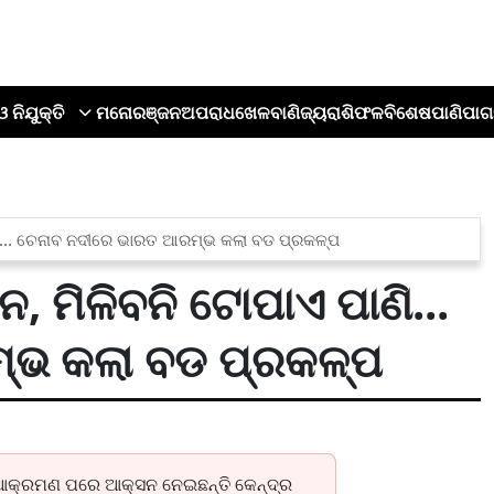
ଓ ନିଯୁକ୍ତି
ମନୋରଞ୍ଜନ
ଅପରାଧ
ଖେଳ
ବାଣିଜ୍ୟ
ରାଶିଫଳ
ବିଶେଷ
ପାଣିପାଗ
ପାଣି... ଚେନାବ ନଦୀରେ ଭାରତ ଆରମ୍ଭ କଲା ବଡ ପ୍ରକଳ୍ପ
ନ, ମିଳିବନି ଟୋପାଏ ପାଣି...
୍ଭ କଲା ବଡ ପ୍ରକଳ୍ପ
ାମ ଆକ୍ରମଣ ପରେ ଆକ୍ସନ ନେଇଛନ୍ତି କେନ୍ଦ୍ର