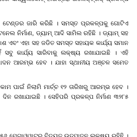
ର ଟେଣ୍ଡର ଜାରି କରିଛି । ସମସ୍ତ ପ୍ରକଳ୍ପକୁ ଗୋଟିଏ
ନେଲ ନିର୍ମାଣ, ଡ୍ୟାମ୍ ଆଦି ସାମିଲ ରହିଛି । ଡ୍ୟାମ୍ ସହ
ବିକାଶ ଏବଂ ଏହା ସହ ଜଡିତ ସମସ୍ତ ସହାୟକ କାର୍ଯ୍ୟ ସମାନ
 ସବୁ କାର୍ଯ୍ୟ ସାରିବାକୁ ଲକ୍ଷ୍ୟ ରଖାଯାଇଛି । ଏହି
୍ପାଦନ ଆରମ୍ଭ ହେବ । ଯାହା ସ୍ଥାନୀୟ ଅଞ୍ଚଳ ସମେତ
ମ ପାଇଁ ନିଲାମି ମାର୍ଚ୍ଚ ୧୨ ତାରିଖରୁ ଆରମ୍ଭ ହେବ ।
୦ ଦିନ ରଖାଯାଇଛି । ସେହିପରି ପ୍ରକଳ୍ପ ନିର୍ମାଣ ୩୨୮୫
୮୫୬ ମେଗାଓ୍ୱାଟର ବିଦ୍ୟୁତ ଉତ୍ପାଦନ ଲକ୍ଷ୍ୟ ରହିଛି ।