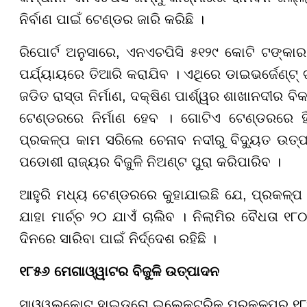
ନିର୍ବାଣ ପାଇଁ ଟେଣ୍ଡର ଜାରି କରିଛି ।
ରିପୋର୍ଟ ଅନୁସାରେ, ଏନଏଚପିସି ୫୧୨୯ କୋଟି ଟଙ୍କା
ପର୍ଯ୍ୟାୟରେ ତିଆରି କରାଯିବ । ଏଥିରେ ଡାଇଭର୍ଜେଣ୍ଟ୍ ଟ
ଜଡିତ ରାସ୍ତା ନିର୍ମାଣ, ଦକ୍ଷିଣ ପାର୍ଶ୍ୱର ଶାଖାନଦୀର 
ଟେଣ୍ଡରରେ ନିର୍ମାଣ ହେବ । ଗୋଟିଏ ଟେଣ୍ଡରରେ ହିଁ
ପ୍ରକଳ୍ପ କାମ ସରିଲେ ଚେନାବ ନଦୀରୁ ବିଦ୍ୟୁତ ଉତ
ପଡୋଶୀ ରାଜ୍ୟର ବିଜୁଳି ନିଅଣ୍ଟ ପୁରା କରିପାରିବ ।
ଆହୁରି ମଧ୍ୟ ଟେଣ୍ଡରରେ କୁହାଯାଇଛି ଯେ, ପ୍ରକଳ୍ପ କା
ଯାହା ମାର୍ଚ୍ଚ ୨୦ ଯାଏଁ ଚାଲିବ । ନିଲାମିର ବୈଧତା ୧୮
ଦିନରେ ସାରିବା ପାଇଁ ନିର୍ଦ୍ଦେଶ ରହିଛି ।
୧୮୫୬ ମେଗାଓ୍ୱାଟର ବିଜୁଳି ଉତ୍ପାଦନ
ସାଓ୍ୱଲକୋଟ୍ ହାଇଡ୍ରୋ ଇଲେକ୍ଟ୍ରିକ୍ ପ୍ରକଳ୍ପରୁ ୧