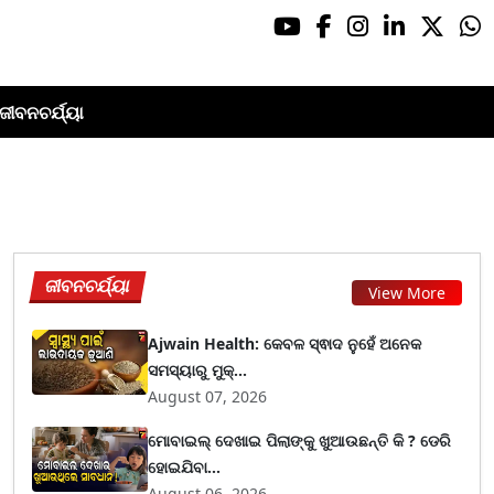
ଜୀବନଚର୍ଯ୍ୟା
ଜୀବନଚର୍ଯ୍ୟା
View More
Ajwain Health: କେବଳ ସ୍ଵାଦ ନୁହେଁ ଅନେକ
ସମସ୍ୟାରୁ ମୁକ୍...
August 07, 2026
ମୋବାଇଲ୍ ଦେଖାଇ ପିଲାଙ୍କୁ ଖୁଆଉଛନ୍ତି କି ? ଡେରି
ହୋଇଯିବା...
August 06, 2026