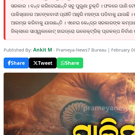
ସରକାର । ବନ୍ଦ କରିଦେଇଛନ୍ତି ସବୁ ପୁରୁଣା ଚୁକ୍ତି । ଫଳରେ ପାଣି ଟ
ପାକିସ୍ତାନର ଆତଙ୍କବାଦୀ ପ୍ରୀତି ଆହୁରି ମହଙ୍ଗା ପଡିବାକୁ ଯାଉଛ
ଆରମ୍ଭ କରିବାକୁ ଯାଉଛନ୍ତି । ଏନେଇ କେନ୍ଦ୍ର ସରକାରଙ୍କ କମ୍ପା
ଜିଲ୍ଲାରେ ସାଓ୍ୱଲକୋଟ୍ ହାଇଡ୍ରୋ ଇଲେକ୍ଟ୍ରିକ୍ ପ୍ରକଳ୍ପ ନିର୍ବାଣ 
Ankit M
Published By:
- Prameya-News7 Bureau | February 0
Share
Tweet
Share