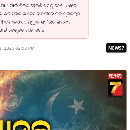
ୋପାଏ ପାଇଁ ବିକଳ ହେଉଛି ଶତ୍ରୁ ଦେଶ । ଏବେ
ି । ଭାରତ ସରକାର ଚେନାବ ନଦୀରେ ବଡ ପ୍ରକଳ୍ପ
ନୀ ଏନଏଚପିସି ଜମ୍ମୁ-କାଶ୍ମୀରର ରାମବନ
ପାଇଁ ଟେଣ୍ଡର ଜାରି କରିଛି ।
NEWS7
8, 2026 02:03 PM