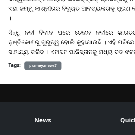
ଏହା ଜମ୍ମୁ କାଶ୍ମୀରର ବିଦ୍ୟୁତ ଆବଶ୍ୟକତାକୁ ପୂରଣ 
।
ସିନ୍ଧୁ ନଦୀ ବିବାଦ ପରେ ଚେନାବ ନଦୀରେ ଭାରତର
ଦୃଷ୍ଟିକୋଣରୁ ଗୁରୁତ୍ୱ ବୋଲି କୁହାଯାଉଛି । ଏହି ପର
ସାହାଯ୍ୟ କରିବ । ଏହାସହ ପାକିସ୍ତାନକୁ ମଧ୍ୟ ବଡ ଝଟ
Tags:
prameyanews7
News
Quic