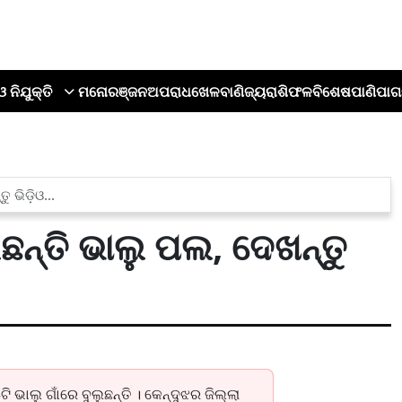
ଓ ନିଯୁକ୍ତି
ମନୋରଞ୍ଜନ
ଅପରାଧ
ଖେଳ
ବାଣିଜ୍ୟ
ରାଶିଫଳ
ବିଶେଷ
ପାଣିପାଗ
 ଭିଡ଼ିଓ...
ୁଛନ୍ତି ଭାଲୁ ପଲ, ଦେଖନ୍ତୁ
ଟି ଭାଲୁ ଗାଁରେ ବୁଲୁଛନ୍ତି । କେନ୍ଦୁଝର ଜିଲ୍ଲା