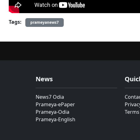
Tags:
prameyanews7
News
Quic
News7 Odia
Conta
Prameya-ePaper
Privac
Prameya-Odia
Terms
Prameya-English