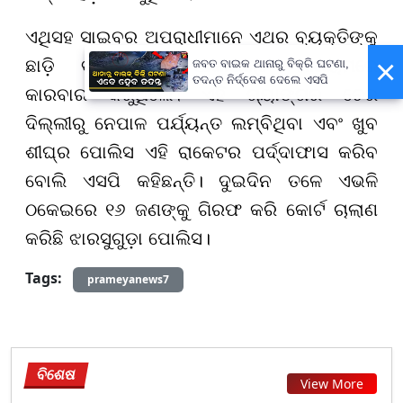
ଏଥିସହ ସାଇବର ଅପରାଧୀମାନେ ଏଥର ବ୍ୟକ୍ତିଙ୍କୁ
×
ଛାଡ଼ି ବ୍ୟବସାୟିକ ଆକାଉଣ୍ଟ ମାଧ୍ୟମରେ
ଜବତ ବାଇକ ଥାନାରୁ ବିକ୍ରି ଘଟଣା,
ତଦନ୍ତ ନିର୍ଦ୍ଦେଶ ଦେଲେ ଏସପି
କାରବାର କରୁଥିଲେ। ଏହି ଗ୍ୟାଙ୍ଗର ଚେର
ଦିଲ୍ଲୀରୁ ନେପାଳ ପର୍ଯ୍ୟନ୍ତ ଲମ୍ବିଥିବା ଏବଂ ଖୁବ
ଶୀଘ୍ର ପୋଲିସ ଏହି ରାକେଟର ପର୍ଦ୍ଦାଫାସ କରିବ
ବୋଲି ଏସପି କହିଛନ୍ତି। ଦୁଇଦିନ ତଳେ ଏଭଳି
ଠକେଇରେ ୧୬ ଜଣଙ୍କୁ ଗିରଫ କରି କୋର୍ଟ ଚାଲାଣ
କରିଛି ଝାରସୁଗୁଡ଼ା ପୋଲିସ।
Tags:
prameyanews7
ବିଶେଷ
View More