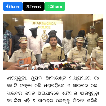
Share
Tweet
Share
ଝାରସୁଗୁଡ଼ା: ମ୍ୟୁଲ ଆକାଉଣ୍ଟ ମାଧ୍ୟମରେ ୧୪
କୋଟି ଟଙ୍କା ଠକି ଧରାପଡ଼ିଲେ ୭ ସାଇବର ଠକ।
ସାଇବର କବଚ ଅଭିଯାନରେ ଶନିବାର ଝାରସୁଗୁଡ଼ା
ପୋଲିସ ଏହି ୭ ସାଇବର ଠକଙ୍କୁ ଗିରଫ କରିଛି।