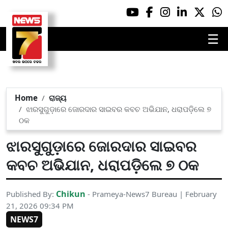
☰
Home
ରାଜ୍ୟ
ଝାରସୁଗୁଡ଼ାରେ ଜୋରଦାର ସାଇବର କବଚ ଅଭିଯାନ, ଧରାପଡ଼ିଲେ ୭
ଠକ
ଝାରସୁଗୁଡ଼ାରେ ଜୋରଦାର ସାଇବର
କବଚ ଅଭିଯାନ, ଧରାପଡ଼ିଲେ ୭ ଠକ
Chikun
Published By:
- Prameya-News7 Bureau | February
21, 2026 09:34 PM
NEWS7