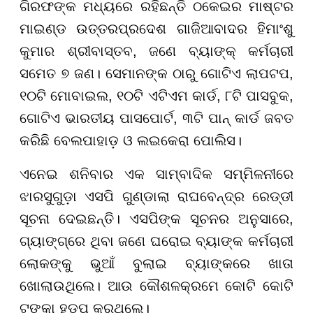
ଗିରଫଙ୍କ ମଧ୍ୟରେ ରହିଛନ୍ତି ଠକେଇର ମାଷ୍ଟର
ମାଇଣ୍ଡ ଉତ୍ତରପ୍ରଦେଶ ଗାଜିଆବାଦର ହିମାଂଶୁ
କୁମାର ଶ୍ରୀବାସ୍ତବ, ଜଣେ ବ୍ୟାଙ୍କ୍ କର୍ମଚାରୀ
ସମେତ ୭ ଜଣ। ସେମାନଙ୍କ ଠାରୁ ଗୋଟିଏ ଲାପଟପ,
୧୦ଟି ମୋବାଇଲ, ୧୦ଟି ଏଟିଏମ କାର୍ଡ, ୮ଟି ପାସବୁକ,
ଗୋଟିଏ ଭାରତୀୟ ପାସପୋର୍ଟ, ୩ଟି ପାନ୍ କାର୍ଡ ଜବତ
କରିଛି ବେଲପାହାଡ଼ ଓ ଲଇକେରା ପୋଲିସ।
ଏନେଇ ଶନିବାର ଏକ ସାମ୍ବାଦିକ ସମ୍ମିଳନୀରେ
ଝାରସୁଗୁଡ଼ା ଏସପି ଗୁଣ୍ଡାଲା ରାଘବେନ୍ଦ୍ର ରେଡ୍ଡୀ
ସୂଚନା ଦେଇଛନ୍ତି। ଏସପିଙ୍କ ସୂଚନର ଅନୁସାରେ,
ଗ୍ୟାଙ୍ଗ୍ରେ ଥିବା ଜଣେ ଘରୋଇ ବ୍ୟାଙ୍କ କର୍ମଚାରୀ
ଲୋକଙ୍କୁ ଭୁଆଁ ବୁଲାଇ ବ୍ୟାଙ୍କରେ ଖାତା
ଖୋଲାଉଥିଲେ। ଆଉ କୌଶଳକ୍ରମେ କୋଟି କୋଟି
ଟଙ୍କା ହଡ଼ପ କରୁଥିଲେ।