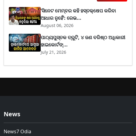
‘ସିନେଟ ମେମ୍ବର କହି ହସ୍ତକ୍ଷେପ କରିବା
ଆଧାର ନୁହେଁ’: ରେଭ...
August 06, 2026
ପାଠ୍ୟପୁସ୍ତକ ତ୍ରୁଟି, ୪ ଜଣ ବରିଷ୍ଠ ଅଧିକାରୀ
ହାଇକୋର୍ଟଙ୍...
July 21, 2026
News
News7 Odia