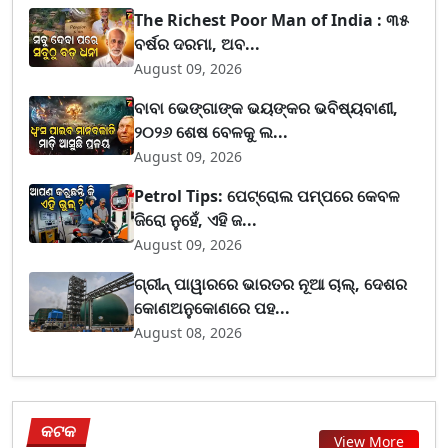
The Richest Poor Man of India : ୩୫
ବର୍ଷର ଦରମା, ଅବ...
August 09, 2026
ବାବା ଭେଙ୍ଗାଙ୍କ ଭୟଙ୍କର ଭବିଷ୍ୟବାଣୀ,
୨୦୨୬ ଶେଷ ବେଳକୁ ଲ...
August 09, 2026
Petrol Tips: ପେଟ୍ରୋଲ ପମ୍ପରେ କେବଳ
ଜିରୋ ନୁହେଁ, ଏହି ଜ...
August 09, 2026
ଗ୍ରୀନ୍ ପାୱାରରେ ଭାରତର ନୂଆ ଚାଲ୍, ଦେଶର
କୋଣଅନୁକୋଣରେ ପହ...
August 08, 2026
କଟକ
View More