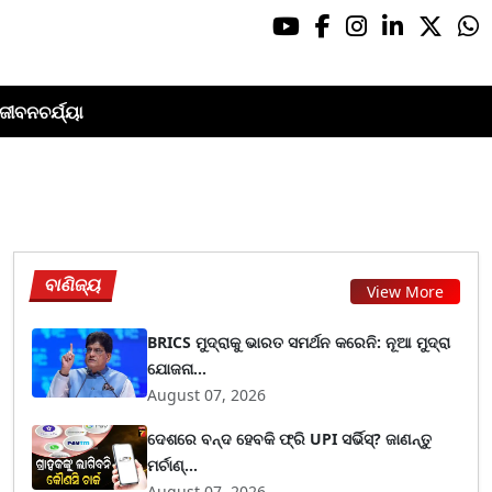
ଜୀବନଚର୍ଯ୍ୟା
ବାଣିଜ୍ୟ
View More
BRICS ମୁଦ୍ରାକୁ ଭାରତ ସମର୍ଥନ କରେନି: ନୂଆ ମୁଦ୍ରା
ଯୋଜନା...
August 07, 2026
ଦେଶରେ ବନ୍ଦ ହେବକି ଫ୍ରି UPI ସର୍ଭିସ୍? ଜାଣନ୍ତୁ
ମର୍ଚାଣ୍...
August 07, 2026