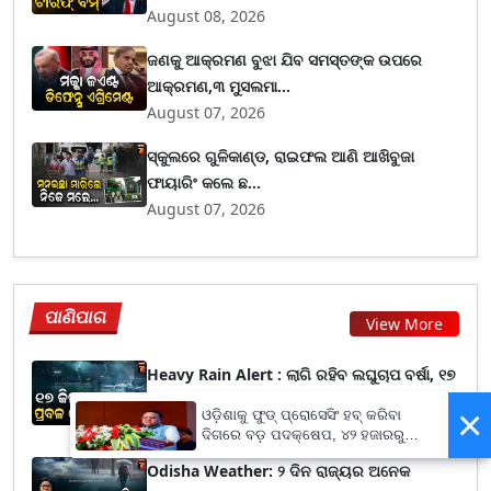
August 08, 2026
ଜଣକୁ ଆକ୍ରମଣ ବୁଝା ଯିବ ସମସ୍ତଙ୍କ ଉପରେ
ଆକ୍ରମଣ,୩ ମୁସଲମା...
August 07, 2026
ସ୍କୁଲରେ ଗୁଳିକାଣ୍ଡ, ରାଇଫଲ ଆଣି ଆଖିବୁଜା
ଫାୟାରିଂ କଲେ ଛ...
August 07, 2026
ପାଣିପାଗ
View More
Heavy Rain Alert : ଲାଗି ରହିବ ଲଘୁଚାପ ବର୍ଷା, ୧୭
ଜିଲ୍...
×
ଓଡ଼ିଶାକୁ ଫୁଡ୍ ପ୍ରୋସେସିଂ ହବ୍ କରିବା
August 08, 2026
ଦିଗରେ ବଡ଼ ପଦକ୍ଷେପ, ୪୨ ହଜାରରୁ
ଅଧିକ ନିଯୁକ୍ତି ସୁଯୋଗ
Odisha Weather: ୨ ଦିନ ରାଜ୍ୟର ଅନେକ