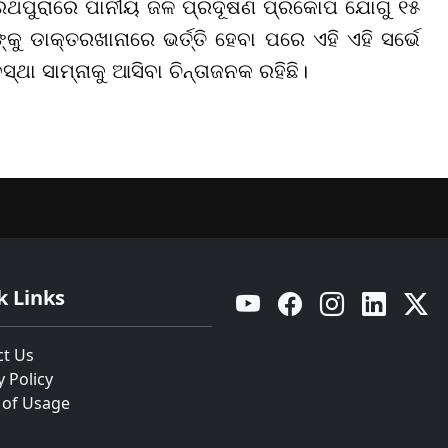
ରଥପୁରାରେ ପାନୀୟ ଜଳ ପ୍ରଦୂଷଣ ପ୍ରକୋପ ଯୋଗୁ ୧୫
ଡାକ୍ତରଖାନାରେ ଭର୍ତ୍ତି ହେବା ପରେ ଏହି ଏହି ସର୍ଭେ
ଥା ସାମ୍ନାକୁ ଆସିବା ଚିନ୍ତାଜନକ ରହିଛି।
k Links
YouTube
Facebook
Instagram
Linkedin
Twitt
ct Us
y Policy
 of Usage