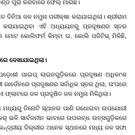
୍ଡ ପୂରା କରିବାରେ ଫେଲ୍ ମାରିଛି।
 ସାତ ଦିନିଆ ଜଳ ନମୁନା ପରୀକ୍ଷା କରାଯାଇଥିଲା। ଶ୍ରୀରାମ
ହିତ କରାଯାଇଥିବା ଏହି ଅଧ୍ୟୟନରୁ ପ୍ରଦୂଷଣର ସ୍ତର
େ ମୋଟ କୋଲିଫର୍ମ କିମ୍ବା ଇ. କୋଲି ପଜିଟିଭ୍ ମିଳିଛି,
ିରେ ଦେଖାଯାଇଥିଲା।
଼ୋଶୀ ପାଇପ୍ ଲାଇନଗୁଡ଼ିକରେ ପ୍ରଦୂଷଣ ଅଧିକାଂଶ
ଗାର୍ଡେନରେ ପ୍ରଦୂଷଣର ସର୍ବାଧିକ ସ୍ତର ଥିଲା, ତା’ପରେ
ିଏ ଫ୍ଲାଟରେ ଜଳ ପ୍ରଦୂଷିତ ଜଳ ନମୁନା ମିଳିଥିଲା।
ମୁନା ମଧ୍ୟରୁ ତିନୋଟି ସ୍ଥାନର ପାଣି ଗଧୋଇବା ଉପଯୋଗୀ
ୟାଙ୍କର୍ ଭଳି ସାର୍ବଜନୀନ ଭାବରେ ଉପଲବ୍ଧ ଉତ୍ସଗୁଡ଼ିକରେ
ଂ କେନ୍ଦ୍ରୀୟ ଦିଲ୍ଲୀର ଅନେକ ସ୍ଥାନରେ ମଧ୍ୟ ଜଳ ସଫା