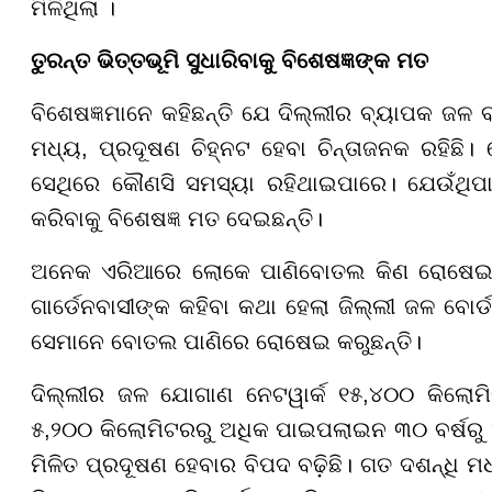
ମିଳିଥିଲା ।
ତୁରନ୍ତ ଭିତ୍ତଭୂମି ସୁଧାରିବାକୁ ବିଶେଷଜ୍ଞଙ୍କ ମତ
ବିଶେଷଜ୍ଞମାନେ କହିଛନ୍ତି ଯେ ଦିଲ୍ଲୀର ବ୍ୟାପକ ଜଳ
ମଧ୍ୟ, ପ୍ରଦୂଷଣ ଚିହ୍ନଟ ହେବା ଚିନ୍ତାଜନକ ରହିଛି
ସେଥିରେ କୌଣସି ସମସ୍ୟା ରହିଥାଇପାରେ। ଯେଉଁଥିପାଇ
କରିବାକୁ ବିଶେଷଜ୍ଞ ମତ ଦେଇଛନ୍ତି।
ଅନେକ ଏରିଆରେ ଲୋକେ ପାଣିବୋତଲ କିଣ ରୋଷେଇବାସ 
ଗାର୍ଡେନବାସୀଙ୍କ କହିବା କଥା ହେଲା ଜିଲ୍ଲୀ ଜଳ ବୋର୍
ସେମାନେ ବୋତଲ ପାଣିରେ ରୋଷେଇ କରୁଛନ୍ତି।
ଦିଲ୍ଲୀର ଜଳ ଯୋଗାଣ ନେଟୱାର୍କ ୧୫,୪୦୦ କିଲୋମ
୫,୨୦୦ କିଲୋମିଟରରୁ ଅଧିକ ପାଇପଲାଇନ ୩୦ ବର୍ଷରୁ 
ମିଳିତ ପ୍ରଦୂଷଣ ହେବାର ବିପଦ ବଢ଼ିଛି। ଗତ ଦଶନ୍ଧି