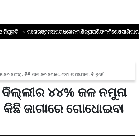
ଓ ନିଯୁକ୍ତି
ମନୋରଞ୍ଜନ
ଅପରାଧ
ଖେଳ
ବାଣିଜ୍ୟ
ରାଶିଫଳ
ବିଶେଷ
ପାଣିପାଗ
କ୍ଷାରେ ଫେଲ୍; କିଛି ଜାଗାରେ ଗୋଧୋଇବା ଉପଯୋଗୀ ବି ନୁହେଁ
 ଦିଲ୍ଲୀର ୪୪% ଜଳ ନମୁନା
; କିଛି ଜାଗାରେ ଗୋଧୋଇବା