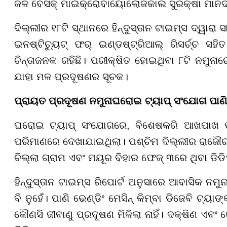
ଜଳ ବେସିକ୍ ମାଇକ୍ରୋବାୟୋଲୋଜିକାଲ ସୁରକ୍ଷା ମାନଦଣ
ଦିଲ୍ଲୀର ୧୮ଟି ସ୍ଥାନରେ ହିନ୍ଦୁସ୍ତାନ ଟାଇମ୍ସ ଦ୍ୱାରା
ଇନଷ୍ଟିଚ୍ୟୁଟ୍ ଫର୍ ଇଣ୍ଡଷ୍ଟ୍ରିଆଲ୍ ରିସର୍ଚ୍ଚ ସ
ଚିନ୍ତାଜନକ ରହିଛି। ପରୀକ୍ଷିତ ହୋଇଥିବା ୮ଟି ନମୁନାର
ଯାହା ମଳ ପ୍ରଦୂଷଣର ସୂଚକ।
ପ୍ରାୟତ ପ୍ରଦୂଷଣ ନମୁନା
ଘରୋଇ ଟ୍ୟାପ୍ ସଂଯୋଗ ପାଣ
ଘରୋଇ ଟ୍ୟାପ୍ ସଂଯୋଗରେ, ବିଶେଷକରି ଆଖପାଖ ପଡ
ପରିମାଣରେ ଦେଖାଯାଇଥିଲା। ପଶ୍ଚିମ ଦିଲ୍ଲୀର ରାଜୌରୀ 
ଚିଲ୍ଲା ଗ୍ରାମ ଏବଂ ମୟୂର ବିହାର ଫେଜ୍ ୩ରେ ଥିବା ଡିଡ
ହିନ୍ଦୁସ୍ତାନ ଟାଇମ୍ସ ରିପୋର୍ଟ ଅନୁସାରେ ଆବାସିକ ନ
ବି ନୁହେଁ। ପାଣି ଭେଣ୍ଡିଂ ମେସିନ୍ କିମ୍ବା ଡିଜେବି ଟ୍
କୌଣସି ଜୀବାଣୁ ପ୍ରଦୂଷଣ ମିଳିଲା ନାହିଁ। ଦକ୍ଷିଣ ଏବ