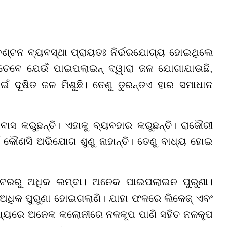
 ବଣ୍ଟନ ବ୍ୟବସ୍ଥା ପ୍ରାୟତଃ ନିର୍ଭରଯୋଗ୍ୟ ହୋଇଥିଲେ
। ତେବେ ଯେଉଁ ପାଇପଲାଇନ୍ ଦ୍ୱାରା ଜଳ ଯୋଗାଯାଉଛି,
ଁ ଦୂଷିତ ଜଳ ମିଶୁଛି। ତେଣୁ ତୁରନ୍ତଏ ହାର ସମାଧାନ
କରୁଛନ୍ତି। ଏହାକୁ ବ୍ୟବହାର କରୁଛନ୍ତି। ରାଜୌରୀ
ଡ କୌଣସି ଅଭିଯୋଗ ଶୁଣୁ ନାହାନ୍ତି। ତେଣୁ ବାଧ୍ୟ ହୋଇ
ିଟରରୁ ଅଧିକ ଲମ୍ବା। ଅନେକ ପାଇପଲାଇନ ପୁରୁଣା।
ଅଧିକ ପୁରୁଣା ହୋଇଗଲାଣି। ଯାହା ଫଳରେ ଲିକେଜ୍ ଏବଂ
 ମଧ୍ୟରେ ଅନେକ କଲୋନୀରେ ନଳକୂପ ପାଣି ସହିତ ନଳକୂପ