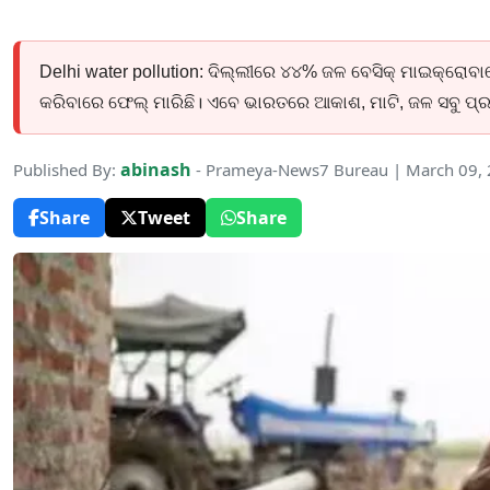
Delhi water pollution: ଦିଲ୍ଲୀରେ ୪୪% ଜଳ ବେସିକ୍ ମାଇକ୍ରୋବ
କରିବାରେ ଫେଲ୍ ମାରିଛି। ଏବେ ଭାରତରେ ଆକାଶ, ମାଟି, ଜଳ ସବୁ ପ୍ରଦୂ
abinash
Published By:
- Prameya-News7 Bureau | March 09,
Share
Tweet
Share