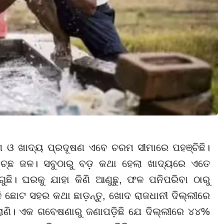
 ଓ ଖାଦ୍ୟ ପ୍ରଦୂଷଣ ଏବେ ଚରମ ସୀମାରେ ପହଞ୍ଚିଛି।
 ସ୍ୱଚ୍ଛ ଜଳ। ସବୁଠାରୁ ବଡ଼ କଥା ହେଲା ଖାଦ୍ୟରେ ଏତେ
ଛି। ଘରକୁ ଯାହା କିଣି ଆଣୁଛୁ, ଫଳ ପନିପରିବା ଠାରୁ
ଳି ଛୋଟ ସହର କଥା ଛାଡ଼ନ୍ତୁ, ଖୋଦ ରାଜଧାନୀ ଦିଲ୍ଲୀରେ
ଗଲାଣି। ଏକ ଗବେଷଣାରୁ ଜଣାପଡ଼ିଛି ଯେ ଦିଲ୍ଲୀରେ ୪୪%