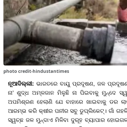
photo credit-hindustantimes
ନୂଆଦିଲ୍ଲୀ:
ଭାରତରେ ବାୟୁ ପ୍ରଦୂଷଣ, ଜଳ ପ୍ରଦୂଷଣ
ନା’ ଶୁଦ୍ଧ ଅମ୍ଳଜାନ ମିଳୁଛି ନା ପିଇବାକୁ ମୁନ୍ଦେ
ଅପମିଶ୍ରଣ ହେଲାଣି ଯେ ବାହାରେ ଖାଇବାକୁ ଡର ଲାଗୁ
ଆରମ୍ଭ କରି କ୍ଷୀର ପନୀର ସବୁ ଡୁପ୍ଲିକେଟ୍। ଗାଁ ଗହ
ସ୍ୱଚ୍ଛ ଜଳ ମୁନ୍ଦାଏ ମିଳିବା ଦୁରୂହ ବ୍ୟାପାର ହୋଇ