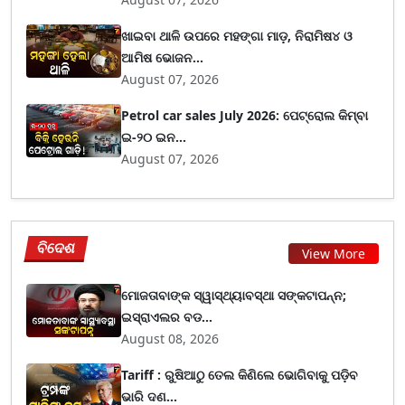
ଖାଇବା ଥାଳି ଉପରେ ମହଙ୍ଗା ମାଡ଼, ନିରାମିଷ୪ ଓ
ଆମିଷ ଭୋଜନ...
August 07, 2026
Petrol car sales July 2026: ପେଟ୍ରୋଲ କିମ୍ବା
ଇ-୨୦ ଇନ...
August 07, 2026
ବିଦେଶ
View More
ମୋଜତାବାଙ୍କ ସ୍ୱାସ୍ଥ୍ୟାବସ୍ଥା ସଙ୍କଟାପନ୍ନ;
ଇସ୍ରାଏଲର ବଡ...
August 08, 2026
Tariff : ରୁଷିଆଠୁ ତେଲ କିଣିଲେ ଭୋଗିବାକୁ ପଡ଼ିବ
ଭାରି ଦଣ...