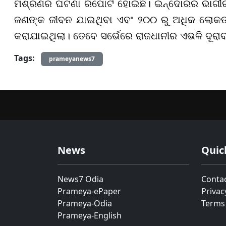
ମିଶ୍ରଣର ଘଟଣା ରିପୋର୍ଟ ହୋଇଛି। ଇନ୍ଦୋରର ଭାଗୀ
ଜଣଙ୍କ ଜୀବନ ଯାଇଥିବା ଏବଂ ୨୦୦ ରୁ ଅଧିକ ଲୋକଙ୍କୁ 
କରାଯାଇଥିଲା। ତେବେ ସର୍ଭେରେ ରାଜଧାନୀର ଏଭଳି ଦୂରାବସ୍
Tags:
prameyanews7
News
Quic
News7 Odia
Conta
Prameya-ePaper
Privac
Prameya-Odia
Terms
Prameya-English