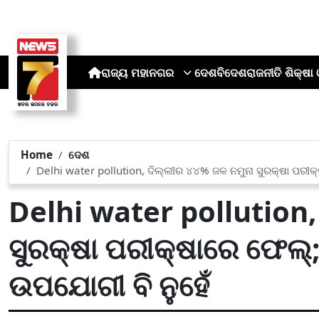
ରାଜ୍ୟ
ମହାନଗର
ଦେଶ
ବିଦେଶ
ରାଜନୀତି
ଶିକ୍ଷା 
Home
ଦେଶ
Delhi water pollution, ଦିଲ୍ଲୀର ୪୪% ଜଳ ନମୁନା ସୁରକ୍ଷା ପରୀ
Delhi water pollution,
ସୁରକ୍ଷା ପରୀକ୍ଷାରେ ଫେଲ୍
ଉପଯୋଗୀ ବି ନୁହେଁ