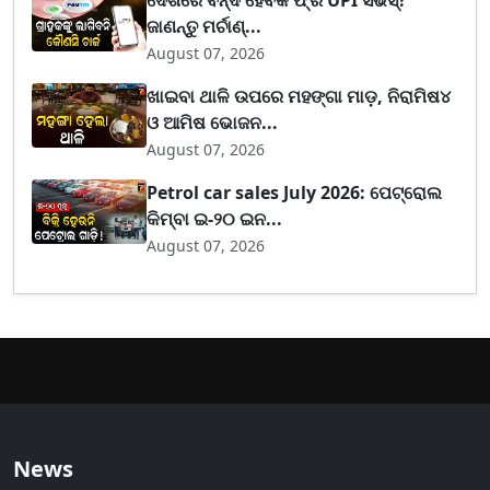
ଦେଶରେ ବନ୍ଦ ହେବକି ଫ୍ରି UPI ସର୍ଭିସ୍?
ଜାଣନ୍ତୁ ମର୍ଚାଣ୍...
August 07, 2026
ଖାଇବା ଥାଳି ଉପରେ ମହଙ୍ଗା ମାଡ଼, ନିରାମିଷ୪
ଓ ଆମିଷ ଭୋଜନ...
August 07, 2026
Petrol car sales July 2026: ପେଟ୍ରୋଲ
କିମ୍ବା ଇ-୨୦ ଇନ...
August 07, 2026
News