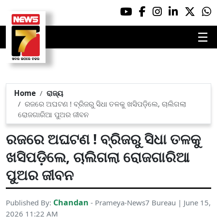
☰
Home
ରାଜ୍ୟ
ରଜରେ ଅଘଟଣ ! ବ୍ରିଜରୁ ସିଧା ତଳକୁ ଖସିପଡ଼ିଲେ, ଚାଲିଗଲା
ରୋଜଗାରିଆ ପୁଅର ଜୀବନ
ରଜରେ ଅଘଟଣ ! ବ୍ରିଜରୁ ସିଧା ତଳକୁ
ଖସିପଡ଼ିଲେ, ଚାଲିଗଲା ରୋଜଗାରିଆ
ପୁଅର ଜୀବନ
Chandan
Published By:
- Prameya-News7 Bureau | June 15,
2026 11:22 AM