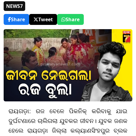
NEWS7
Share
Tweet
Share
ରାୟଗଡ଼ା: ରଜ ବେଳେ ପିକନିକ୍ କରିବାକୁ ଯାଇ
ଦୁର୍ଘଟଣାରେ ଚାଲିଗଲା ଯୁବକର ଜୀବନ। ଯୁବକ ଜଣକ
ହେଲେ ରାୟଗଡ଼ା ଜିଲ୍ଲା କଲ୍ୟାଣସିଂହପୁର ବ୍ଲକ