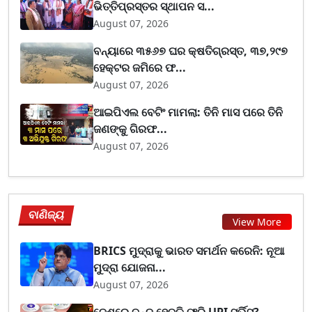
ଭିତ୍ତିପ୍ରସ୍ତର ସ୍ଥାପନ ସ...
August 07, 2026
ବନ୍ୟାରେ ୩୫୬୭ ଘର କ୍ଷତିଗ୍ରସ୍ତ, ୩୭,୨୯୭
ହେକ୍ଟର ଜମିରେ ଫ...
August 07, 2026
ଆଇପିଏଲ ବେଟିଂ ମାମଲା: ତିନି ମାସ ପରେ ତିନି
ଜଣଙ୍କୁ ଗିରଫ...
August 07, 2026
ବାଣିଜ୍ୟ
View More
BRICS ମୁଦ୍ରାକୁ ଭାରତ ସମର୍ଥନ କରେନି: ନୂଆ
ମୁଦ୍ରା ଯୋଜନା...
August 07, 2026