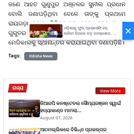
ଜଣେ ଆହତ ଗୁଣୁପୁର ଅଞ୍ଚଳର ସୁନୀଲ ପ୍ରଧାନ
ବୋଲି ଜଣାପଡ଼ିଥିବା ବେଳେ ତାଙ୍କୁ ପ୍ରଥମେ
ରାୟଗଡ଼ା ମୁଖ୍ୟ ଚିକିତ୍ସାଳୟ ନେବା ପରେ ଅଧିକ
×
ଓଡ଼ିଶାକୁ ଫୁଡ୍ ପ୍ରୋସେସିଂ ହବ୍
ଗୁରୁତର ଅବସ୍ଥାରେ ଥିବାରୁ ବ୍ରହ୍ମପୁର ବଡ଼
କରିବା ଦିଗରେ ବଡ଼ ପଦକ୍ଷେପ, ୪୨
ହଜାରରୁ ଅଧିକ ନିଯୁକ୍ତି ସୁଯୋଗ
ମେଡିକାଲକୁ ସ୍ଥାନାନ୍ତର କରାଯାଇଥିବା ଜଣାପଡ଼ିଛି।
Tags:
Odisha News
ରାଜ୍ୟ
View More
ଜିଆରପି କନଷ୍ଟେବଲ ସୌମ୍ୟରଞ୍ଜନ ସ୍ୱାଇଁ
ହତ୍ୟାକାଣ୍ଡ ମାମଲା...
August 07, 2026
ଆଠମଲ୍ଲିକରେ ବିଭିନ୍ନ ପ୍ରକଳ୍ପର