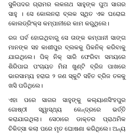
ସୁଳିପଦର ଗ୍ରାମର ଲକନାଥ ସାହୁଙ୍କ ପୁଅ ସାଗର
ସାହୁ । ସେ କୋଲନରା ବ୍ଲକ ସ୍ଥିତ ଏକ ଘରୋଇ
କୋଲଡ୍ରିଂକ୍ସ କମ୍ପାନୀରେ କାମ କରୁଥିଲେ।
ରଜ ପର୍ବ ହୋଇଥିବାରୁ ସେ ତାଙ୍କ କମ୍ପାନୀ ସାଙ୍ଗ
ମାନଙ୍କ ସହ କାଶୀପୁର ବ୍ଲକକୁ ପିକନିକ୍ କରିବାକୁ
ଯାଇଥିଲେ। ପିକ୍ ନିକ୍ ସାରି ଫେରିବା ସମୟରେ
ଶିରିପାଇ ପଂଚାୟତ ମିନା ଖୁଣ୍ଟି ବ୍ରିଜ ପାଖରେ
ଭାରସାମ୍ୟ ହରାଇ ୨ ଜଣ ସ୍କୁଟି ସହିତ ବ୍ରିଜ ତଳକୁ
ଖସି ପଡିଥିଲେ।
ଏହା ପରେ ସାଗର ସାହୁଙ୍କୁ କଲ୍ୟାଣସିଂହପୁର
ଗୋଷ୍ଠୀ ସ୍ୱାସ୍ଥ୍ୟ କେନ୍ଦ୍ରରେ ଭର୍ତ୍ତି
କରାଯାଇଥିଲା। ସେଠାରେ ଡାକ୍ତର ପ୍ରାଥମିକ
ଚିକିତ୍ସା କଲା ପରେ ମୃତ ଘୋଷଣା କରିଥିଲେ। ଅନ୍ୟ