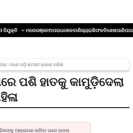
ଓ ନିଯୁକ୍ତି
ମନୋରଞ୍ଜନ
ଅପରାଧ
ଖେଳ
ବାଣିଜ୍ୟ
ରାଶିଫଳ
ବିଶେଷ
ପାଣିପାଗ
଼ିଦେଲା : ତଳେ ପଡ଼ି ଛଟପଟ ହେଲେ ମହିଳା
ଁରେ ପଶି ହାତକୁ କାମୁଡ଼ିଦେଲା
ହିଳା
ହିଳାଙ୍କୁ ଆକ୍ରମଣ କରିବା ପରେ ଉଦଳା