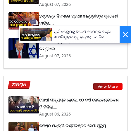
August 07, 2026
ହସ୍ତତନ୍ତ ଦିବସରେ ପ୍ରଧାନମନ୍ତ୍ରୀଙ୍କ ସ୍ବଦେଶୀ
ବାର୍ତ୍ତା,...
August 07, 2026
×
ପୂର୍ବ ଶତ୍ରୁତାରୁ ବିଜେପି ନେତାଙ୍କ ହତ୍ୟା,
୩ ଅଭିଯୁକ୍ତଙ୍କୁ ବାନ୍ଧିଲା ପୋଲିସ
ଗାଜାରେ ଓହ୍ଲାଇବେ ୨ ଦେଶର ସେନା ! ଟେନସନରେ
ଇସ୍ରାଏଲ
August 07, 2026
ଅପରାଧ
View More
ଦୋଷୀ ସାବ୍ୟସ୍ତ ହେଲେ, ୧୦ ବର୍ଷ ଜେଲଦଣ୍ଡାଦେଶ
ବି ମିଳିଲା,...
August 06, 2026
କନିଷ୍ଠ ଯନ୍ତ୍ରୀ ରଶ୍ମିରଞ୍ଜନ ସେଠୀ ମୃତ୍ୟୁ