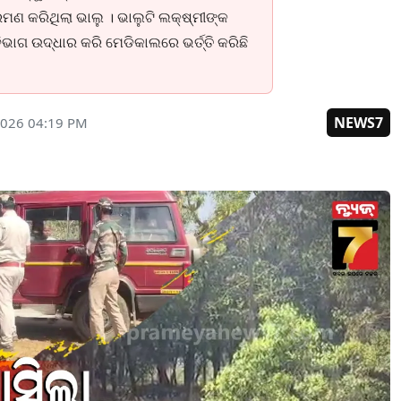
୍ରମଣ କରିଥିଲା ଭାଲୁ । ଭାଲୁଟି ଲକ୍ଷ୍ମୀଙ୍କ
ଭାଗ ଉଦ୍ଧାର କରି ମେଡିକାଲରେ ଭର୍ତ୍ତି କରିଛି
NEWS7
2026 04:19 PM