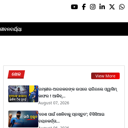
ଜୀବନଚର୍ଯ୍ୟା
ଖେଳ
View More
ଗମ୍ଭୀର-ଅଗରକରଙ୍କ ଉପରେ ରାଗିଗଲେ ଓ୍ୱାସିମ୍
ଜାଫର ! ଆକିବ୍...
August 07, 2026
‘ଦେଶ ପାଇଁ ଖେଳିବାକୁ ପ୍ରସ୍ତୁତ’; ବିସିସିଆଇ
ଚୟନକର୍ତ୍ତା...
August 06, 2026