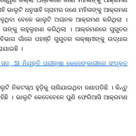
ହି ଭାଲୁଟି ଧନୁସାହି ଗ୍ରାମର ଜଣେ ମହିଳାଙ୍କୁ ଆକ୍ରମଣ
ୋଳୁଥିବା ବେଳେ ଭାଲୁଟି ଅଚାନକ ଆକ୍ରମଣ କରିଥିଲା ।
େ ତାଙ୍କୁ ଲହୁଲୁହାଣ କରିଥିଲା । ଆକ୍ରମଣରେ ଗୁରୁତର
ାଗ ଗାଁରେ ପହଞ୍ଚି ଗୁରୁତର ଲକ୍ଷ୍ମୀଙ୍କୁ ଉଦ୍ଧାର
ରାଯାଇଛି ।
ସତ, SI ନିଯୁକ୍ତି ପରୀକ୍ଷା କେଳେଙ୍କାରୀରେ ସଂପୃକ୍ତ
ି ନିକଟସ୍ଥ ହୁଡ଼ିକୁ ଚାଲିଯାଇଥିବା ଜଣାପଡିଛି । କିନ୍ତୁ
ିଛି । ଭାଲୁଟି କେତେବେଳେ ପୁଣି ଫେରିଆସି ଆକ୍ରମଣ