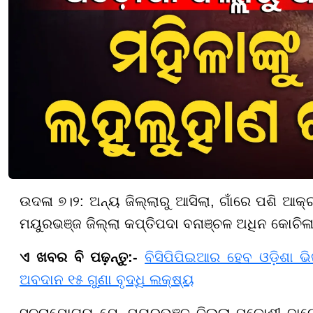
ଉଦଳା ୭।୨: ଅନ୍ୟ ଜିଲ୍ଲାରୁ ଆସିଲା, ଗାଁରେ ପଶି ଆ
ମୟୁରଭଞ୍ଜ ଜିଲ୍ଲା କପ୍ତିପଦା ବନାଞ୍ଚଳ ଅଧିନ କୋଚିଳାଡ
ଏ ଖବର ବି ପଢ଼ନ୍ତୁ:-
ବିସିପିପିଇଆର ହେବ ଓଡ଼ିଶା ଭି
ଅବଦାନ ୧୫ ଗୁଣା ବୃଦ୍ଧି ଲକ୍ଷ୍ୟ
ସୂଚନାଯୋଗ୍ୟ ଯେ, ମୟୁରଭଞ୍ଜ ଜିଲ୍ଲା ପଡୋଶୀ ବାଲ