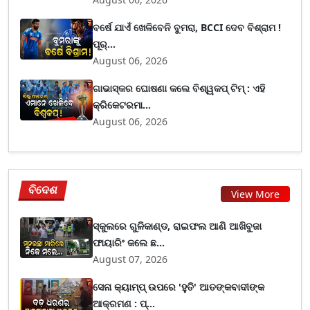
ବର୍ଷେ ଯାଏଁ ଖେଳିବେନି ବୁମରା, BCCI ଦେବ ବିଶ୍ରାମ !
ପୂର୍...
August 06, 2026
ଗାଭାସ୍କର ଘୋଷଣା କଲେ ବିଶ୍ୱକପ୍ ଟିମ୍ : ଏହି
କ୍ରିକେଟରମା...
August 06, 2026
ବିଦେଶ
View More
ସ୍କୁଲରେ ଗୁଳିକାଣ୍ଡ, ରାଇଫଲ ଆଣି ଆଖିବୁଜା
ଫାୟାରିଂ କଲେ ଛ...
August 07, 2026
ସେନା କ୍ୟାମ୍ପ୍ ଉପରେ 'ହୁତି' ଆତଙ୍କବାଦୀଙ୍କ
ଆକ୍ରମଣ : ପ୍...