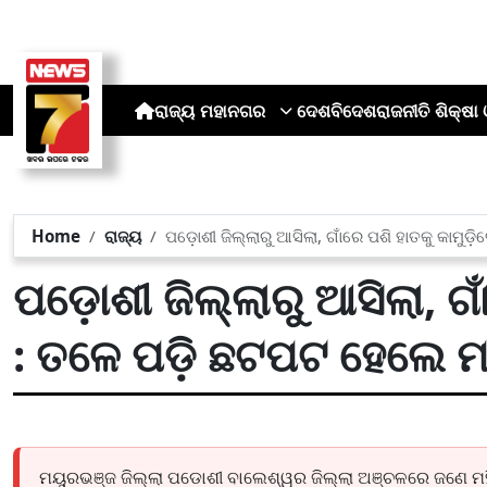
ରାଜ୍ୟ
ମହାନଗର
ଦେଶ
ବିଦେଶ
ରାଜନୀତି
ଶିକ୍ଷା 
Home
ରାଜ୍ୟ
ପଡ଼ୋଶୀ ଜିଲ୍ଲାରୁ ଆସିଲା, ଗାଁରେ ପଶି ହାତକୁ କାମୁଡ
ପଡ଼ୋଶୀ ଜିଲ୍ଲାରୁ ଆସିଲା, ଗା
: ତଳେ ପଡ଼ି ଛଟପଟ ହେଲେ ମ
ମୟୁରଭଞ୍ଜ ଜିଲ୍ଲା ପଡୋଶୀ ବାଲେଶ୍ୱର ଜିଲ୍ଲା ଅଞ୍ଚଳରେ ଜଣେ ମ