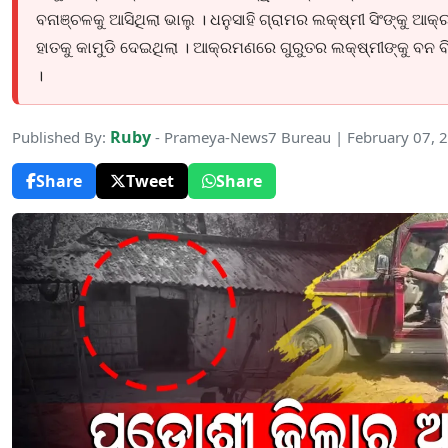
ବନାଞ୍ଚଳକୁ ଆସିଥିଲା ଭାଲୁ । ଧନୁସାହି ଗ୍ରାମର ଲକ୍ଷ୍ମୀ ସିଂଙ୍କୁ ଆକ
ହାତକୁ କାମୁଡି ଦେଇଥିଲା । ଆକ୍ରମଣରେ ଗୁରୁତର ଲକ୍ଷ୍ମୀଙ୍କୁ ବନ ବି
।
Ruby
Published By:
- Prameya-News7 Bureau | February 07, 
Share
Tweet
Share