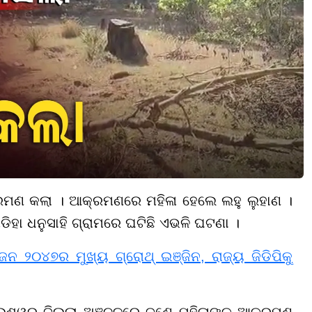
କ୍ରମଣ କଲା । ଆକ୍ରମଣରେ ମହିଳା ହେଲେ ଲହୁ ଲୁହାଣ ।
ିହା ଧନୁସାହି ଗ୍ରାମରେ ଘଟିଛି ଏଭଳି ଘଟଣା ।
ଜନ ୨୦୪୭ର ମୁଖ୍ୟ ଗ୍ରୋଥ୍ ଇଞ୍ଜିନ, ରାଜ୍ୟ ଜିଡିପିକୁ
େଶ୍ୱର ଜିଲ୍ଲା ଅଞ୍ଚଳରେ ଜଣେ ମହିଳାଙ୍କୁ ଆକ୍ରମଣ