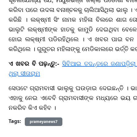
କରିବା ପରେ ଉଦଳା ବନାଞ୍ଚଳକୁ ଚାଲିଆସିଥିଲା ଭାଲୁ । ଏ
କରିଛି । ଲକ୍ଷ୍ମୀ ସିଂ ନାମକ ମହିଳା ବିଲରେ ଶାଗ ତ
ଭାଲୁଟି ଲକ୍ଷ୍ମୀଙ୍କ ହାତକୁ କାମୁଡି ଦେଇଥିବା ବେଳ
ହୋଇ ଲକ୍ଷ୍ମୀ ପଡିରହିଥିଲେ । ଏ ଖବର ପାଇ ବନ ବିଭ
କରିଥିଲେ । ଗୁରୁତର ମହିଳାଙ୍କୁ ମେଡିକାଲରେ ଭର୍ତ୍ତି କ
ଏ ଖବର ବି ପଢ଼ନ୍ତୁ:-
ସିବିଆଇ ତଦନ୍ତରେ ଜଣାପଡ଼ିଲା 
ଥିଲା ସୀତାରାମ
ସେପଟେ ଗ୍ରାମବାସୀ ଭାଲୁକୁ ଘଉଡ଼ାଇ ଦେଇଛନ୍ତି । ଭାଲୁଟ
ଏହାକୁ ନେଇ ଏବେବି ଗ୍ରାମବାସୀଙ୍କ ମଧ୍ୟରେ ଭୟ ରହ
ନକରିବ କିଏ କହିବ ।
Tags:
prameyanews7