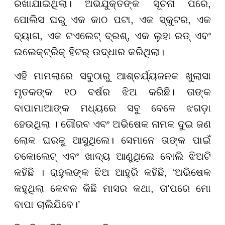
ରଖାଯାଇଥିଲା। ଅଭିଯୁକ୍ତଙ୍କ ସୂଚନା ପରେ,
ପୋଲିସ ଘରୁ ଏକ କାଠ ପଟା, ଏକ ସ୍କୁଟର, ଏକ
ବ୍ୟାଗ, ଏକ ଟଏଲେଟ୍ ବ୍ରଶ୍, ଏକ ଲୁହା ରଡ୍ ଏବଂ
ଇଲେକ୍ଟ୍ରିକ୍ ହିଟର୍ ଉଦ୍ଧାର କରିଥିଲା।
ଏହି ମାମଲାରେ ସବୁଠାରୁ ଆଶ୍ଚର୍ଯ୍ୟଜନକ ଖୁଲାସା
ମୃତକଙ୍କ ୧୦ ବର୍ଷର ଝିଅ କରିଛି। ତାଙ୍କ
ବାପାମାଆଙ୍କ ମଧ୍ୟରେ ସବୁ ବେଳେ ଝଗଡ଼ା
ହେଉଥିଲା । ଗୌରବ ଏବଂ ଅଭିଷେକ ନାମକ ଦୁଇ ଜଣ
ଲୋକ ଘରକୁ ଆସୁଥିଲେ। ସେମାନେ ତାଙ୍କ ପାଇଁ
ଚକୋଲେଟ୍ ଏବଂ ଖାଦ୍ୟ ଆଣୁଥିଲେ ବୋଲି ଝିଅଟି
କହିଛି । ରାହୁଲଙ୍କ ଝିଅ ଆହୁରି କହିଛି, ‘ଅଭିଷେକ
କହୁଥିଲା କେବଳ କିଛି ମାସର କଥା, ତା'ପରେ ମୋ
ବାପା ଚାଲିଯିବେ।’