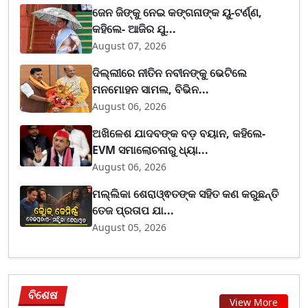
ଜେନ ଜିଙ୍କୁ ନେଇ କଙ୍ଗନାଙ୍କ ୟୁ-ଟର୍ଣ୍ଣ,
କହିଲେ- ଆଜିର ଯୁ...
August 07, 2026
ଦିଲ୍ଲୀରେ ନୀତିନ ନବୀନଙ୍କୁ ଭେଟିଲେ
ମନମୋହନ ସାମଲ, ବିଭିନ...
August 06, 2026
ଅଖିଳେଶ ଯାଦବଙ୍କ ବଡ଼ ବୟାନ, କହିଲେ-
EVM ସମାଲୋଚନାରୁ ଧ୍ୟା...
August 06, 2026
ମଲ୍ଲିକା ଶେରାଓ୍ଵତଙ୍କ ସହିତ କଣ କରୁଛନ୍ତି
ତେଜ ପ୍ରତାପ ଯା...
August 05, 2026
ବିଶେଷ
View More