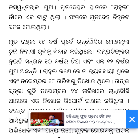
ଜସୱନ୍ତଙ୍କ ପୁଅ। ମୃତଦେହର ହାତରେ "ରାହୁଲ"
ନାଁରେ ଏକ ଟାଟୁ ଥିଲା । ଫଳରେ ମୃତଦେହ ଚିହ୍ନଟ
ସହଜ ହୋଇଥିଲା।
ମୃତ ରାହୁଲ ୧୫ ବର୍ଷ ପୂର୍ବେ ଚାନ୍ଦୌସିର ମୋହଲ୍ଲା
ଚୁନି ନିବାସୀ ରୁବିକୁ ବିବାହ କରିଥିଲେ। ଦମ୍ପତିଙ୍କର
ଦୁଇଟି ସନ୍ତାନ ୧୦ ବର୍ଷର ଝିଅ ଏବଂ ଏକ ୧୨ ବର୍ଷର
ପୁଅ ଅଛନ୍ତି । ରାହୁଲ ଜଣେ ଜୋତା ବ୍ୟବସାୟୀ ଥିଲେ
ଏବଂ ନଭେମ୍ବର ୧୮ ତାରିଖରୁ ନିଖୋଜ ଥିଲେ। ତାଙ୍କ
ସ୍ତ୍ରୀ ରୁବି ନଭେମ୍ବର ୨୪ ତାରିଖରେ ଚାନ୍ଦୌସି
ଥାନାରେ ଏକ ନିଖୋଜ ରିପୋର୍ଟ ଦାଖଲ କରିଥିଲା ।
ତଦନ୍ତ ସମୟରେ ରୁବିର ଭୂମିକା ସନ୍ଦେହ ଘେରକୁ
×
ଓଡ଼ିଶାକୁ ଫୁଡ୍ ପ୍ରୋସେସିଂ ହବ୍
ଆସିଥିଲା । ତଦନ୍ତ ପରେ ରୁବି ତା’ ପ୍ରେମିକ
କରିବା ଦିଗରେ ବଡ଼ ପଦକ୍ଷେପ, ୪୨
ହଜାରରୁ ଅଧିକ ନିଯୁକ୍ତି ସୁଯୋଗ
ଅଭିଷେକ ଏବଂ ଅନ୍ୟ ଜଣେ ଯୁବକ ଗୌରବକୁ ଅଟକ