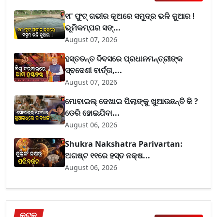
୧୮ ଫୁଟ୍ ଗଭୀର କୂଅରେ ସମୁଦ୍ର ଭଳି ଜୁଆର !
ଭୂମିକମ୍ପର ସଙ୍...
August 07, 2026
ହସ୍ତତନ୍ତ ଦିବସରେ ପ୍ରଧାନମନ୍ତ୍ରୀଙ୍କ
ସ୍ବଦେଶୀ ବାର୍ତ୍ତା,...
August 07, 2026
ମୋବାଇଲ୍ ଦେଖାଇ ପିଲାଙ୍କୁ ଖୁଆଉଛନ୍ତି କି ?
ଡେରି ହୋଇଯିବା...
August 06, 2026
Shukra Nakshatra Parivartan:
ଅଗଷ୍ଟ ୧୧ରେ ହସ୍ତ ନକ୍ଷ...
August 06, 2026
କଟକ