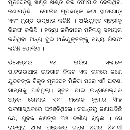
ମୃତଦେହକୁ ଖଣ୍ଡ ଖଣ୍ଡ କରି ଫୋପାଡ଼ି ଦେଇଥିବା
ଜଣାପଡ଼ିଛି । ପୋଲିସ ମୃତକଙ୍କ କଟା ହାତଗୋଡ଼
ଏବଂ ମୁଣ୍ଡ ଉଦ୍ଧାର କରିଛି । ଅଭିଯୁକ୍ତ ସ୍ତ୍ରୀକୁ
ଗିରଫ କରିଛି । ହତ୍ୟା କରିବାରେ ମହିଳାକୁ ସହାୟତା
କରିଥିବା ଅନ୍ୟ ଦୁଇ ଅଭିଯୁକ୍ତଙ୍କୁ ମଧ୍ୟ ଗିରଫ
କରିଛି ପୋଲିସ ।
ଡିସେମ୍ବର ୧୫ ତାରିଖ ସକାଳେ
ପାଟରାଉଆର ଇଦଗାହ ନିକଟ ଏକ ନାଳରେ ଜଣେ
ଯୁବକଙ୍କ ବିକୃତ ମୃତଦେହ ମିଳିବା ପରେ ଏହି ଘଟଣା
ସାମ୍ନାକୁ ଆସିଥିଲା। ସୂଚନା ପାଇ ଇନ୍ସପେକ୍ଟର
ଅନୁଜ ତୋମାର ଏବଂ ମନୋଜ କୁମାର ସିଂହ
ଘଟଣାସ୍ଥଳରେ ପହଞ୍ଚିଥିଲେ। ତଦନ୍ତରୁ ଜଣାପଡିଛି
ଯେ, ଯୁବକ ଜଣଙ୍କ ୩୫ ବର୍ଷୀୟ ରାହୁଲ । ସେ
ରାଜପୁରା ଥାନା ଅଞ୍ଚଳର ଗନ୍ନା ନଗର ନିବାସୀ