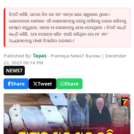
ଝିଅଟି କହିଛି, ଘଟଣା ଦିନ ସେ ଏବଂ ତାଙ୍କ ଭାଇ ସ୍କୁଲରେ ଥିଲେ।
ଯେତେବେଳେ ସେମାନେ ଏହି ଲୋକମାନଙ୍କୁ ଘରକୁ ଆସିବାକୁ ବାରଣ କରିବାକୁ
ଚେଷ୍ଟା କରୁଥିଲେ, ତାଙ୍କ ମା ସେମାନଙ୍କୁ ଧମକ ଦେଉଥିଲେ । ଝିଅଟି କାନ୍ଦି
କାନ୍ଦି କହିଛି, ‘ମୋ ବାପାଙ୍କ ସହିତ ଏପରି କରିଥିବା ମୋ ମା’ ଏବଂ
ଅନ୍ୟମାନଙ୍କୁ ଫାଶୀ ଦିଆଯିବା ଦରକାର।’
Tapas
Published By:
- Prameya-News7 Bureau | December
22, 2025 06:16 PM
NEWS7
Share
Tweet
Share