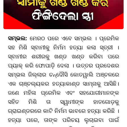
ସମ୍ଭଲ:
ମେରଠ ପରେ ଏବେ ସମ୍ଭଲ । ପ୍ରେମିକ
ସହ ମିଶି ସ୍ବାମୀକୁ ନିର୍ମମ ହତ୍ୟା କଲା ସ୍ତ୍ରୀ ।
ସ୍ବାମୀର ଶରୀରକୁ ଖଣ୍ଡ ଖଣ୍ଡ କରିବା ପରେ
ପ୍ୟାକ୍ କରି ଫୋପାଡ଼ି ଦେଲା । ଉତ୍ତର ପ୍ରଦେଶର
ସମ୍ଭଲ ଜିଲ୍ଲାର ଚନ୍ଦୌସି କୋତୱାଲି ଅଞ୍ଚଳରେ
ଏକ ଚାଞ୍ଚଲ୍ୟକର ହତ୍ୟାକାଣ୍ଡ ସାମ୍ନାକୁ ଆସିଛି।
ଜଣେ ମହିଳା ପ୍ରେମିକ ଏବଂ ସହଯୋଗୀମାନଙ୍କ
ସହିତ ମିଶି ତା ସ୍ୱାମୀଙ୍କ ହାତଗୋଡ଼କୁ
ଗ୍ରାଇଣ୍ଡରରେ କାଟି ନିର୍ମମ ଭାବରେ ହତ୍ୟା କରିଛି ।
ହତ୍ୟା ପରେ, ତାଙ୍କ ପରିଚୟ ଲୁଚାଇବା ପାଇଁ