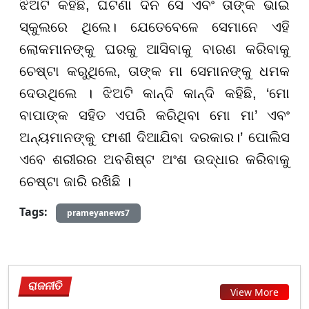
ଝିଅଟି କହିଛି, ଘଟଣା ଦିନ ସେ ଏବଂ ତାଙ୍କ ଭାଇ
ସ୍କୁଲରେ ଥିଲେ। ଯେତେବେଳେ ସେମାନେ ଏହି
ଲୋକମାନଙ୍କୁ ଘରକୁ ଆସିବାକୁ ବାରଣ କରିବାକୁ
ଚେଷ୍ଟା କରୁଥିଲେ, ତାଙ୍କ ମା ସେମାନଙ୍କୁ ଧମକ
ଦେଉଥିଲେ । ଝିଅଟି କାନ୍ଦି କାନ୍ଦି କହିଛି, ‘ମୋ
ବାପାଙ୍କ ସହିତ ଏପରି କରିଥିବା ମୋ ମା’ ଏବଂ
ଅନ୍ୟମାନଙ୍କୁ ଫାଶୀ ଦିଆଯିବା ଦରକାର।’ ପୋଲିସ
ଏବେ ଶରୀରର ଅବଶିଷ୍ଟ ଅଂଶ ଉଦ୍ଧାର କରିବାକୁ
ଚେଷ୍ଟା ଜାରି ରଖିଛି ।
Tags:
prameyanews7
ରାଜନୀତି
View More