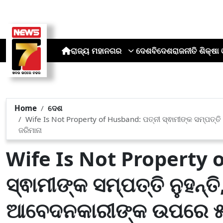
ରାଜ୍ୟ
ମହାନଗର
ଦେଶ
ବିଦେଶ
ରାଜନୀତି
ଶିକ୍ଷା 
Home
ଦେଶ
Wife Is Not Property of Husband: ପତ୍ନୀ ସ୍ଵାମୀଙ୍କ ସମ୍ପତ୍ତ
ଜରିମାନା
Wife Is Not Property 
ସ୍ଵାମୀଙ୍କ ସମ୍ପତ୍ତି ନୁହନ୍ତ
ଆବେଦନକାରୀଙ୍କ ଉପରେ ୫୦