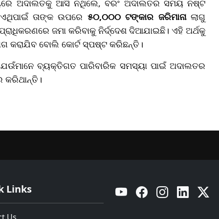
ଶ୍ୟରେ ଅଦାଲତକୁ ଆସି ନଥିଲେ, ବରଂ ଅଦାଲତର ସମୟ ନଷ୍ଟ
 ଏଥିପାଇଁ ତାଙ୍କ ଉପରେ
୫୦,
୦୦୦ ଟଙ୍କାର ଜରିମାନା
ଲାଗୁ
ାଧିକରଣରେ ଜମା କରିବାକୁ ନିର୍ଦ୍ଦେଶ ଦିଆଯାଇଛି। ଏହି ଅର୍ଥକୁ
 କରାଯିବ ବୋଲି କୋର୍ଟ ସ୍ପଷ୍ଟ କରିଛନ୍ତି।
 ଯେଉଁମାନେ ବ୍ୟକ୍ତିଗତ ପାରିବାରିକ ସମସ୍ୟା ପାଇଁ ଅଦାଲତର
 କରିଥାନ୍ତି।
k Links
YouTube
Facebook
Instagram
Linkedin
Twitt
ct Us