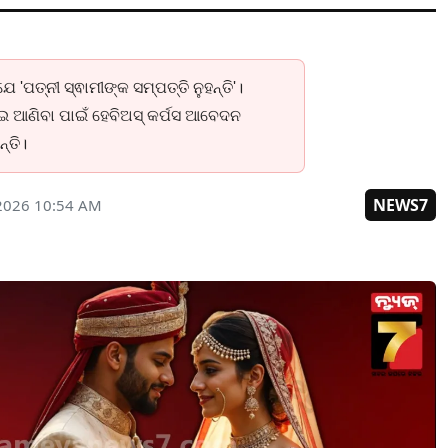
େ 'ପତ୍ନୀ ସ୍ଵାମୀଙ୍କ ସମ୍ପତ୍ତି ନୁହନ୍ତି'।
ାଇ ଆଣିବା ପାଇଁ ହେବିଅସ୍ କର୍ପସ ଆବେଦନ
୍ତି।
NEWS7
 2026 10:54 AM