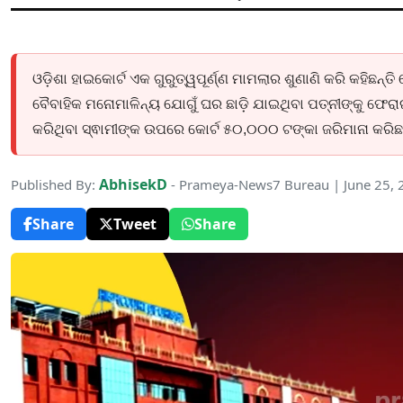
ଓଡ଼ିଶା ହାଇକୋର୍ଟ ଏକ ଗୁରୁତ୍ୱପୂର୍ଣ୍ଣ ମାମଲାର ଶୁଣାଣି କରି କହିଛନ୍ତି ଯ
ବୈବାହିକ ମନୋମାଳିନ୍ୟ ଯୋଗୁଁ ଘର ଛାଡ଼ି ଯାଇଥିବା ପତ୍ନୀଙ୍କୁ ଫେର
କରିଥିବା ସ୍ଵାମୀଙ୍କ ଉପରେ କୋର୍ଟ ୫୦,୦୦୦ ଟଙ୍କା ଜରିମାନା କରିଛନ
AbhisekD
Published By:
- Prameya-News7 Bureau | June 25,
Share
Tweet
Share