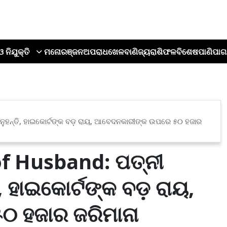
ଓ ନିଯୁକ୍ତି
ମନୋରଞ୍ଜନ
ଅପରାଧ
ଖେଳ
ବାଣିଜ୍ୟ
ରାଶିଫଳ
ବିଶେଷ
ପାଣିପାଗ
ି ନୁହନ୍ତି, ହାଇକୋର୍ଟଙ୍କ ବଡ଼ ରାୟ, ଆବେଦନକାରୀଙ୍କ ଉପରେ ୫୦ ହଜାର
of Husband: ପତ୍ନୀ
ି, ହାଇକୋର୍ଟଙ୍କ ବଡ଼ ରାୟ,
 ହଜାର ଜରିମାନା