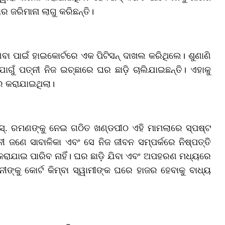
ଜରିମାନା ଲାଗୁ କରିଛନ୍ତି।
ା ପାଇଁ ହାଇକୋର୍ଟରେ ଏକ ପିଟିସନ୍ ଦାଖଲ କରିଥିଲେ। ଶୁଣାଣି
ଁ ପତ୍ନୀ ନିଜ ଇଚ୍ଛାରେ ଘର ଛାଡ଼ି ଚାଲିଯାଇଛନ୍ତି। ଏହାକୁ
ର କରାଯାଇଥିଲା।
୍.ଏସ୍. ରମଣଙ୍କୁ ନେଇ ଗଠିତ ଖଣ୍ଡପୀଠ ଏହି ମାମଲାରେ ସ୍ପଷ୍ଟ
ନୀ ଜଣେ ସାବାଳିକା ଏବଂ ସେ ନିଜ ଜୀବନ ସମ୍ପର୍କରେ ନିଷ୍ପତ୍ତି
ର କରାଯାଇ ପାରିବ ନାହିଁ। ଘର ଛାଡ଼ି ଯିବା ଏବଂ ଅପହରଣ ମଧ୍ୟରେ
ନୀଙ୍କୁ କୋର୍ଟ କିମ୍ବା ସ୍ୱାମୀଙ୍କ ଘରେ ହାଜର ହେବାକୁ ବାଧ୍ୟ