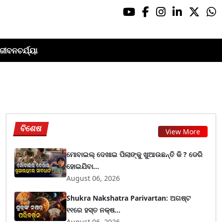
ଜୀବନଚର୍ଯ୍ୟା
ବିଶେଷ
View More
ମୋବାଇଲ୍ ଦେଖାଇ ପିଲାଙ୍କୁ ଖୁଆଉଛନ୍ତି କି ? ଡେରି
ହୋଇଯିବା...
August 06, 2026
Shukra Nakshatra Parivartan: ଅଗଷ୍ଟ
୧୧ରେ ହସ୍ତ ନକ୍ଷ...
August 06, 2026