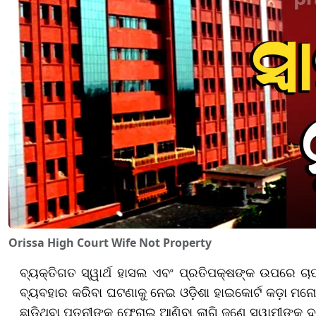
Orissa High Court Wife Not Property
ବ୍ୟକ୍ତିଗତ ସ୍ୱାର୍ଥ ହାସଲ ଏବଂ ପ୍ରତିପକ୍ଷଙ୍କ ଉପରେ ଚାପ
ବ୍ୟବହାର କରିବା ଘଟଣାକୁ ନେଇ ଓଡ଼ିଶା ହାଇକୋର୍ଟ କଡ଼ା ମନୋ
ଛାଡ଼ିଥିବା ପତ୍ନୀଙ୍କୁ ଫେରାଇ ଆଣିବା ଲାଗି ଜଣେ ସ୍ୱାମୀଙ୍କ 