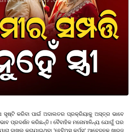
 ସୃଷ୍ଟି କରିବା ପାଇଁ ଅଦାଲତର ପ୍ରକ୍ରିୟାକୁ ଅସ୍ତ୍ର ଭାବେ
ଭାବ ପ୍ରଦର୍ଶନ କରିଛନ୍ତି। ବୈବାହିକ ମନୋମାଳିନ୍ୟ ଯୋଗୁଁ ଘର
ଦ୍ୱାରା ଦାଖଲ କରାଯାଇଥିବା 'ହେବିଅସ୍ କର୍ପସ' ଆବେଦନକୁ ଖାରଜ