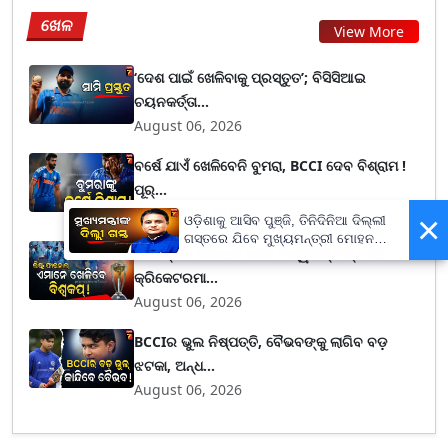
ଖେଳ
View More
‘ଦେଶ ପାଇଁ ଖେଳିବାକୁ ପ୍ରସ୍ତୁତ’; ବିସିସିଆଇ
ଚୟନକର୍ତ୍ତା...
August 06, 2026
ବର୍ଷେ ଯାଏଁ ଖେଳିବେନି ବୁମରା, BCCI ଦେବ ବିଶ୍ରାମ !
ପୂର୍...
August 06, 2026
×
ଓଡ଼ିଶାକୁ ଆସିବ ପୁଞ୍ଜି, ତିନିଦିନିଆ ଦିଲ୍ଲୀ
ଗସ୍ତରେ ଯିବେ ମୁଖ୍ୟମନ୍ତ୍ରୀ ମୋହନ
ଗାଭାସ୍କର ଘୋଷଣା କଲେ ବିଶ୍ୱକପ୍ ଟିମ୍ : ଏହି
ମାଝୀ
କ୍ରିକେଟରମା...
August 06, 2026
BCCIର ଭୁଲ ନିଷ୍ପତ୍ତି, ବୈଭବଙ୍କୁ ଲାଗିବ ବଡ଼
ଝଟକା, ଅନ୍ଧ...
August 06, 2026