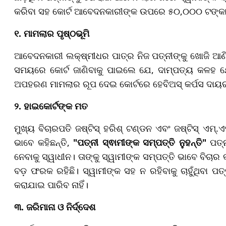
କରିବା ସହ କୋର୍ଟ ଆବେଦନକାରୀଙ୍କ ଉପରେ ୫୦,୦୦୦ ଟଙ୍କାର 
୧. ମାମଲାର ପୃଷ୍ଠଭୂମି
ଆବେଦନକାରୀ ଲକ୍ଷ୍ମୀଧର ପାତ୍ର ନିଜ ପତ୍ନୀଙ୍କୁ ଖୋଜି ଆଣିବ
ସମୟରେ କୋର୍ଟ ଜାଣିବାକୁ ପାଇଲେ ଯେ, ଦାମ୍ପତ୍ୟ କଳହ ଯୋଗୁ
ଅପହରଣ ମାମଲାର ରୂପ ଦେଇ କୋର୍ଟରେ ହେବିଅସ୍ କର୍ପସ ଦାୟ
୨. ହାଇକୋର୍ଟଙ୍କ ମତ
ମୁଖ୍ୟ ବିଚାରପତି ଜଷ୍ଟିସ୍ ହରିଶ୍ ଟଣ୍ଡନ ଏବଂ ଜଷ୍ଟିସ୍ ଏମ
ଭାବେ କହିଛନ୍ତି,
"
ପତ୍ନୀ ସ୍ଵାମୀଙ୍କ ସମ୍ପତ୍ତି ନୁହନ୍ତି"
ପତ୍
ନେବାକୁ ସ୍ୱାଧୀନ। ତାଙ୍କୁ ସ୍ୱାମୀଙ୍କ ସମ୍ପତ୍ତି ଭାବେ ବିଚା
ବଡ଼ ଫରକ ରହିଛି। ସ୍ୱାମୀଙ୍କ ସହ ନ ରହିବାକୁ ଚାହୁଁଥିବା ପତ୍
କରାଯାଇ ପାରିବ ନାହିଁ।
୩. ଜରିମାନା ଓ ନିର୍ଦ୍ଦେଶ