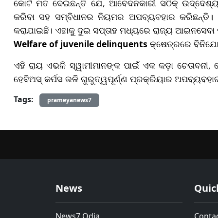
କୋର୍ଟ ମତ ଦେଇଛନ୍ତି ଯେ, ଆବେଦନକାରୀ ସଠିକ୍ ଉଦ୍ଦେ
କରିବା ସହ ସମ୍ବିଧାନର ନିୟମର ଅପବ୍ୟବହାର କରିଛନ୍ତି।
କରାଯାଇଛି। ଏହାକୁ ଦୁଇ ସପ୍ତାହ ମଧ୍ୟରେ ରାଜ୍ୟ ଆଇନସେବା ପ୍ର
Welfare of juvenile delinquents
କ୍ଷେତ୍ରରେ ବିନିଯୋଗ
ଏହି ରାୟ ଏଭଳି ସ୍ୱାମୀମାନଙ୍କ ପାଇଁ ଏକ କଡ଼ା ଚେତାବନୀ,
ହେବିଅସ୍ କର୍ପସ ଭଳି ଗୁରୁତ୍ୱପୂର୍ଣ୍ଣ ପ୍ରକ୍ରିୟାର ଅପବ୍ୟବହାର
Tags:
prameyanews7
News
Quic
News7 Odia
Conta