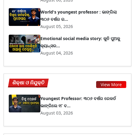
World's youngest professor : ଭାଙ୍ଗିଲା
୩୦୬ ବର୍ଷର ର...
August 05, 2026
Emotional social media story: କୁନି ପୁଅକୁ
କ୍ୟାନ୍ସର...
August 04, 2026
ଶିକ୍ଷା ଓ ନିଯୁକ୍ତି
View More
Youngest Professor: ୩୦୬ ବର୍ଷର ରେକର୍ଡ
ଭାଙ୍ଗିଲେ ୧୮ ବ...
August 03, 2026