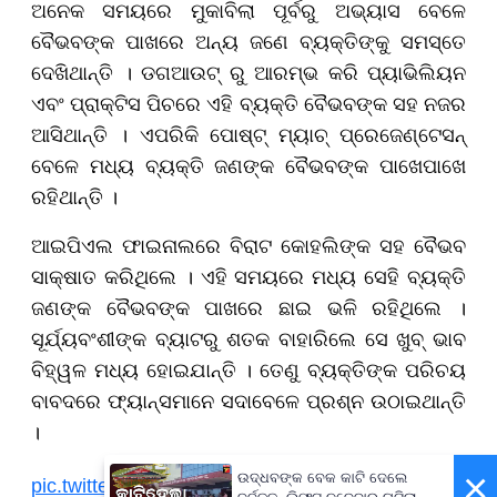
ଅନେକ ସମୟରେ ମୁକାବିଲା ପୂର୍ବରୁ ଅଭ୍ୟାସ ବେଳେ
ବୈଭବଙ୍କ ପାଖରେ ଅନ୍ୟ ଜଣେ ବ୍ୟକ୍ତିଙ୍କୁ ସମସ୍ତେ
ଦେଖିଥାନ୍ତି । ଡଗଆଉଟ୍ ରୁ ଆରମ୍ଭ କରି ପ୍ୟାଭିଲିୟନ
ଏବଂ ପ୍ରାକ୍ଟିସ ପିଚରେ ଏହି ବ୍ୟକ୍ତି ବୈଭବଙ୍କ ସହ ନଜର
ଆସିଥାନ୍ତି । ଏପରିକି ପୋଷ୍ଟ୍ ମ୍ୟାଚ୍ ପ୍ରେଜେଣ୍ଟେସନ୍
ବେଳେ ମଧ୍ୟ ବ୍ୟକ୍ତି ଜଣଙ୍କ ବୈଭବଙ୍କ ପାଖେପାଖେ
ରହିଥାନ୍ତି ।
ଆଇପିଏଲ ଫାଇନାଲରେ ବିରାଟ କୋହଲିଙ୍କ ସହ ବୈଭବ
ସାକ୍ଷାତ କରିଥିଲେ । ଏହି ସମୟରେ ମଧ୍ୟ ସେହି ବ୍ୟକ୍ତି
ଜଣଙ୍କ ବୈଭବଙ୍କ ପାଖରେ ଛାଇ ଭଳି ରହିଥିଲେ ।
ସୂର୍ଯ୍ୟବଂଶୀଙ୍କ ବ୍ୟାଟରୁ ଶତକ ବାହାରିଲେ ସେ ଖୁବ୍ ଭାବ
ବିହ୍ୱଳ ମଧ୍ୟ ହୋଇଯାନ୍ତି । ତେଣୁ ବ୍ୟକ୍ତିଙ୍କ ପରିଚୟ
ବାବଦରେ ଫ୍ୟାନ୍ସମାନେ ସଦାବେଳେ ପ୍ରଶ୍ନ ଉଠାଇଥାନ୍ତି
।
×
ଉଦ୍ଧବଙ୍କ ବେକ କାଟି ଦେଲେ
pic.twitter.com/AuJeQVxTi8