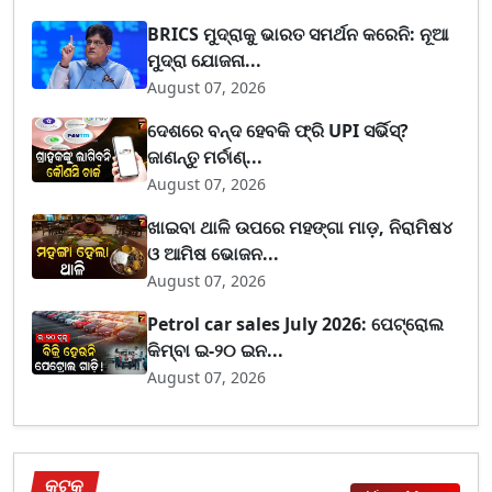
BRICS ମୁଦ୍ରାକୁ ଭାରତ ସମର୍ଥନ କରେନି: ନୂଆ
ମୁଦ୍ରା ଯୋଜନା...
August 07, 2026
ଦେଶରେ ବନ୍ଦ ହେବକି ଫ୍ରି UPI ସର୍ଭିସ୍?
ଜାଣନ୍ତୁ ମର୍ଚାଣ୍...
August 07, 2026
ଖାଇବା ଥାଳି ଉପରେ ମହଙ୍ଗା ମାଡ଼, ନିରାମିଷ୪
ଓ ଆମିଷ ଭୋଜନ...
August 07, 2026
Petrol car sales July 2026: ପେଟ୍ରୋଲ
କିମ୍ବା ଇ-୨୦ ଇନ...
August 07, 2026
କଟକ