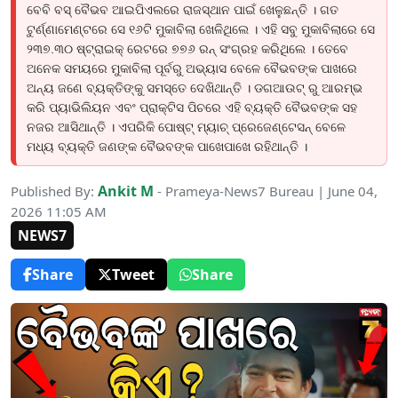
ବେବି ବସ୍ ବୈଭବ ଆଇପିଏଲରେ ରାଜସ୍ଥାନ ପାଇଁ ଖେଳୁଛନ୍ତି । ଗତ
ଟୁର୍ଣ୍ଣାମେଣ୍ଟରେ ସେ ୧୬ଟି ମୁକାବିଲା ଖେଳିଥିଲେ । ଏହି ସବୁ ମୁକାବିଲାରେ ସେ
୨୩୭.୩୦ ଷ୍ଟ୍ରାଇକ୍ ରେଟରେ ୭୭୬ ରନ୍ ସଂଗ୍ରହ କରିଥିଲେ । ତେବେ
ଅନେକ ସମୟରେ ମୁକାବିଲା ପୂର୍ବରୁ ଅଭ୍ୟାସ ବେଳେ ବୈଭବଙ୍କ ପାଖରେ
ଅନ୍ୟ ଜଣେ ବ୍ୟକ୍ତିଙ୍କୁ ସମସ୍ତେ ଦେଖିଥାନ୍ତି । ଡଗଆଉଟ୍ ରୁ ଆରମ୍ଭ
କରି ପ୍ୟାଭିଲିୟନ ଏବଂ ପ୍ରାକ୍ଟିସ ପିଚରେ ଏହି ବ୍ୟକ୍ତି ବୈଭବଙ୍କ ସହ
ନଜର ଆସିଥାନ୍ତି । ଏପରିକି ପୋଷ୍ଟ୍ ମ୍ୟାଚ୍ ପ୍ରେଜେଣ୍ଟେସନ୍ ବେଳେ
ମଧ୍ୟ ବ୍ୟକ୍ତି ଜଣଙ୍କ ବୈଭବଙ୍କ ପାଖେପାଖେ ରହିଥାନ୍ତି ।
Ankit M
Published By:
- Prameya-News7 Bureau | June 04,
2026 11:05 AM
NEWS7
Share
Tweet
Share