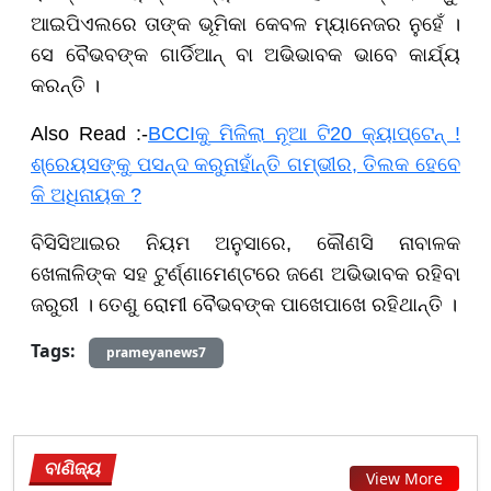
ଆଇପିଏଲରେ ତାଙ୍କ ଭୂମିକା କେବଳ ମ୍ୟାନେଜର ନୁହେଁ ।
ସେ ବୈଭବଙ୍କ ଗାର୍ଡିଆନ୍ ବା ଅଭିଭାବକ ଭାବେ କାର୍ଯ୍ୟ
କରନ୍ତି ।
Also Read :-
BCCIକୁ ମିଳିଲା ନୂଆ ଟି20 କ୍ୟାପ୍ଟେନ୍ !
ଶ୍ରେୟସଙ୍କୁ ପସନ୍ଦ କରୁନାହାଁନ୍ତି ଗମ୍ଭୀର, ତିଲକ ହେବେ
କି ଅଧିନାୟକ ?
ବିସିସିଆଇର ନିୟମ ଅନୁସାରେ, କୌଣସି ନାବାଳକ
ଖେଳାଳିଙ୍କ ସହ ଟୁର୍ଣ୍ଣାମେଣ୍ଟରେ ଜଣେ ଅଭିଭାବକ ରହିବା
ଜରୁରୀ । ତେଣୁ ରୋମୀ ବୈଭବଙ୍କ ପାଖେପାଖେ ରହିଥାନ୍ତି ।
Tags:
prameyanews7
ବାଣିଜ୍ୟ
View More