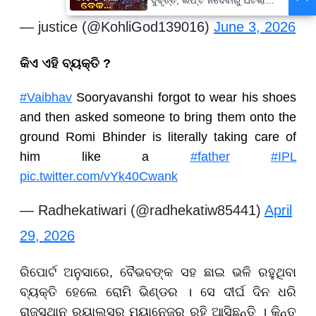
ଦୁର୍ବୃତ୍ତ, ଲିଫ୍ଟ ନଦେବାରୁ ଘଟିଲା
ଘଟଣା...
— justice (@KohliGod139016)
June 3, 2026
କିଏ ଏହି ବ୍ୟକ୍ତି ?
#Vaibhav
Sooryavanshi forgot to wear his shoes
and then asked someone to bring them onto the
ground Romi Bhinder is literally taking care of
him like a
#father
#IPL
pic.twitter.com/vYk40Cwank
— Radhekatiwari (@radhekatiw85441)
April
29, 2026
ରିପୋର୍ଟ ଅନୁସାରେ, ବୈଭବଙ୍କ ସହ ଛାଇ ଭଳି ରହୁଥିବା
ବ୍ୟକ୍ତି ହେଲେ ରୋମି ଭିଣ୍ଡର । ସେ ଦୀର୍ଘ ଦିନ ଧରି
ରାଜସ୍ଥାନ ରୟାଲ୍ସର ମ୍ୟାନେଜର ରହି ଆସିଛନ୍ତି । କିନ୍ତୁ