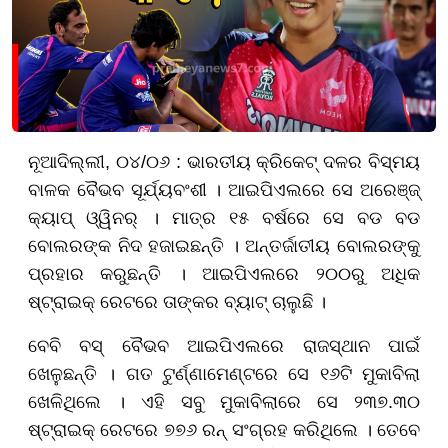
ନୂଆଦିଲ୍ଲୀ, ୦୪/୦୬ : ଭାରତୀୟ କ୍ରିକେଟ୍ ଦଳର ବିସ୍ମୟ
ବାଳକ ବୈଭବ ସୂର୍ଯ୍ୟବଂଶୀ । ଆଇପିଏଲରେ ସେ ଅରେଞ୍ଜ୍
କ୍ୟାପ୍ ଓ୍ୱିନର୍ । ମାତ୍ର ୧୫ ବର୍ଷରେ ସେ ବଡ ବଡ
ବୋଲରଙ୍କ ନିଦ ହଜାଇଛନ୍ତି । ଅନ୍ତର୍ଜାତୀୟ ବୋଲରଙ୍କୁ
ପ୍ରହାର କରୁଛନ୍ତି । ଆଇପିଏଲରେ ୨୦୦ରୁ ଅଧିକ
ଷ୍ଟ୍ରାଇକ୍ ରେଟରେ ତାଙ୍କର ବ୍ୟାଟ୍ ଚାଲୁଛି ।
ବେବି ବସ୍ ବୈଭବ ଆଇପିଏଲରେ ରାଜସ୍ଥାନ ପାଇଁ
ଖେଳୁଛନ୍ତି । ଗତ ଟୁର୍ଣ୍ଣାମେଣ୍ଟରେ ସେ ୧୬ଟି ମୁକାବିଲା
ଖେଳିଥିଲେ । ଏହି ସବୁ ମୁକାବିଲାରେ ସେ ୨୩୭.୩୦
ଷ୍ଟ୍ରାଇକ୍ ରେଟରେ ୭୭୬ ରନ୍ ସଂଗ୍ରହ କରିଥିଲେ । ତେବେ