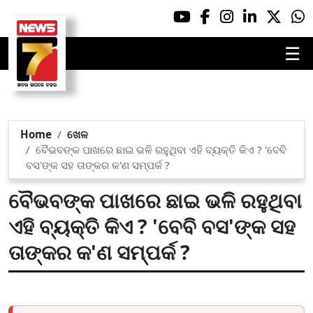
☰
Home
ଖେଳ
ବୈଭବଙ୍କ ପାଖରେ ଛାଇ ଭଳି ରହୁଥିବା ଏହି ବ୍ୟକ୍ତି କିଏ ? 'ବେବି
ବସ'ଙ୍କ ସହ ତାଙ୍କର କ'ଣ ସମ୍ପର୍କ ?
ବୈଭବଙ୍କ ପାଖରେ ଛାଇ ଭଳି ରହୁଥିବା
ଏହି ବ୍ୟକ୍ତି କିଏ ? 'ବେବି ବସ'ଙ୍କ ସହ
ତାଙ୍କର କ'ଣ ସମ୍ପର୍କ ?