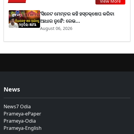
View More
‘ସିନେଟ ମେମ୍ବର କହି ହସ୍ତକ୍ଷେପ କରିବା
ଆଧାର ନୁହେଁ’: ରେଭ...
August 06, 2026
News
News7 Odia
Prameya-ePaper
Prameya-Odia
Prameya-English