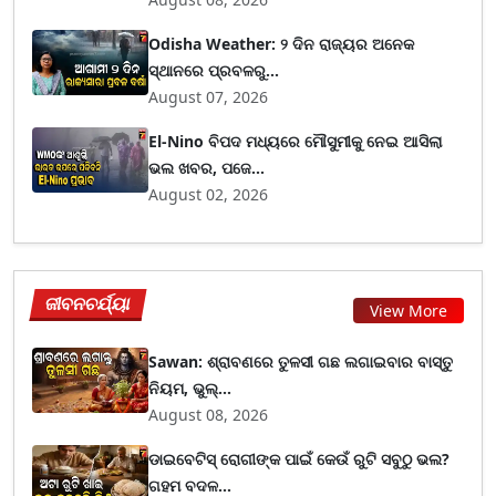
Odisha Weather: ୨ ଦିନ ରାଜ୍ୟର ଅନେକ
ସ୍ଥାନରେ ପ୍ରବଳରୁ...
August 07, 2026
El-Nino ବିପଦ ମଧ୍ୟରେ ମୌସୁମୀକୁ ନେଇ ଆସିଲା
ଭଲ ଖବର, ପଜେ...
August 02, 2026
ଜୀବନଚର୍ଯ୍ୟା
View More
Sawan: ଶ୍ରାବଣରେ ତୁଳସୀ ଗଛ ଲଗାଇବାର ବାସ୍ତୁ
ନିୟମ, ଭୁଲ୍...
August 08, 2026
ଡାଇବେଟିସ୍ ରୋଗୀଙ୍କ ପାଇଁ କେଉଁ ରୁଟି ସବୁଠୁ ଭଲ?
ଗହମ ବଦଳ...