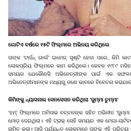
ଗୋଟିଏ ବର୍ଷରେ ୧୫ଟି ଫିଲ୍ମରେ ଅଭିନୟ କରିଥିଲେ
ତାଙ୍କ 'ଟାର୍ଜନ୍ ଗାର୍ଲ' ଇମେଜ୍ ସୃଷ୍ଟି ହେବା ପରେ, କି
ଲୋକପ୍ରିୟ ଫିଲ୍ମରେ କାମ କରିଥିଲେ। କେବଳ ୧୯୮୯ ମସିହାରେ
ସମୟର ଯେକୌଣସି ଅଭିନେତ୍ରୀଙ୍କ ପାଇଁ ଏକ ସଫଳତା ଥ
ଅଭିନେତ୍ରୀମାନଙ୍କ ମଧ୍ୟରୁ ଜଣେ ଭାବରେ ବିବେଚନା କରାଯାଉ
କିମିଙ୍କୁ ନ୍ୟାସନାଲ ସେନସେସନ କରିଥିଲା 'ଜୁମ୍ମା ଚୁମ୍ମା'
‘ହମ୍’ ଫିଲ୍ମରେ ଅମିତାଭ ବଚ୍ଚନଙ୍କ ସହିତ ଅଭିନୀତ 'ଜୁମ୍ମା 
ମୋଡ଼ ଦେଇଥିଲା। ଏହି ଟ୍ରାକ୍ ସେହି ସମୟର ଏକ ମେଗା-ଚାର୍ଟବଷ୍
ନାମିତ କଲା। ଆଜି ପର୍ଯ୍ୟନ୍ତ ଲୋକମାନେ ତାଙ୍କୁ ଏହି ପରିଚୟ 