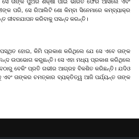
 ସେ ତାଙ୍କ ପୁଅର ଶିକ୍ଷା ପାଇଁ ଭାରତ ଫେରି ଆସିଲେ ଏବଂ
କ ପରି, ସେ ରିଆଲିଟି ଶୋ କିମ୍ବା ସିନେମାରେ କମ୍ବ୍ୟାକ୍ର
ାନ୍ତ ଜୀବନଯାପନ କରିବାକୁ ପସନ୍ଦ କରନ୍ତି।
େ ଉପସ୍ଥିତ ହୋଇ, କିମି ପ୍ରକାଶ କରିଥିଲେ ଯେ ସେ ଏବେ ତାଙ୍କ
ନ୍ଦ ଉପଭୋଗ କରୁଛନ୍ତି। ସେ ଏହା ମଧ୍ୟ ପ୍ରକାଶ କରିଥିଲେ
େଠାରୁ ବେକିଂ ପ୍ରତି ଗଭୀର ଆଗ୍ରହ ବିକଶିତ କରିଛନ୍ତି। ଯଦିଓ
ଯାଦୁ ଏବଂ ତାଙ୍କର ଚମତ୍କାର ବ୍ୟକ୍ତିତ୍ୱ ଆଜି ପର୍ଯ୍ୟନ୍ତ ତାଙ୍କ