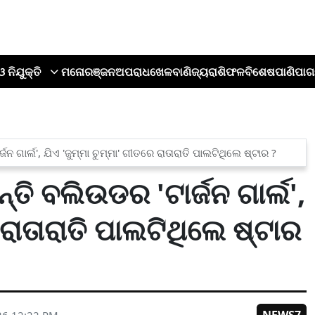
ଓ ନିଯୁକ୍ତି
ମନୋରଞ୍ଜନ
ଅପରାଧ
ଖେଳ
ବାଣିଜ୍ୟ
ରାଶିଫଳ
ବିଶେଷ
ପାଣିପାଗ
ନ ଗାର୍ଲ', ଯିଏ 'ଜୁମ୍ମା ଚୁମ୍ମା' ଗୀତରେ ରାତାରାତି ପାଲଟିଥିଲେ ଷ୍ଟାର ?
ତି ବଲିଉଡର 'ଟାର୍ଜନ ଗାର୍ଲ',
 ରାତାରାତି ପାଲଟିଥିଲେ ଷ୍ଟାର