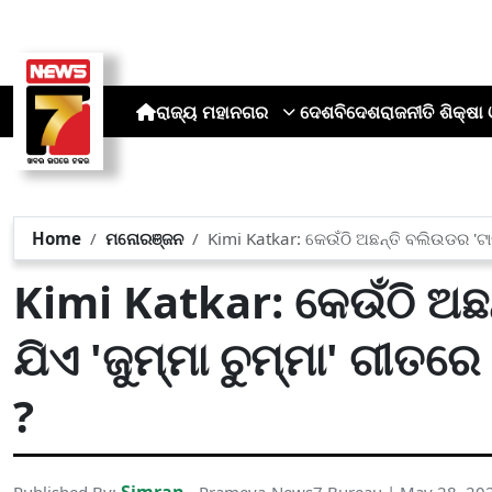
ରାଜ୍ୟ
ମହାନଗର
ଦେଶ
ବିଦେଶ
ରାଜନୀତି
ଶିକ୍ଷା 
Home
ମନୋରଞ୍ଜନ
Kimi Katkar: କେଉଁଠି ଅଛନ୍ତି ବଲିଉଡର 'ଟାର୍ଜ
Kimi Katkar: କେଉଁଠି ଅଛନ୍
ଯିଏ 'ଜୁମ୍ମା ଚୁମ୍ମା' ଗୀତରେ
?