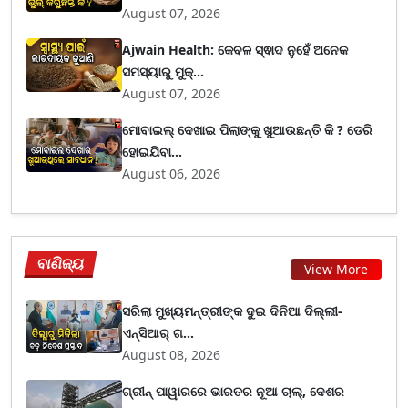
August 07, 2026
Ajwain Health: କେବଳ ସ୍ଵାଦ ନୁହେଁ ଅନେକ
ସମସ୍ୟାରୁ ମୁକ୍...
August 07, 2026
ମୋବାଇଲ୍ ଦେଖାଇ ପିଲାଙ୍କୁ ଖୁଆଉଛନ୍ତି କି ? ଡେରି
ହୋଇଯିବା...
August 06, 2026
ବାଣିଜ୍ୟ
View More
ସରିଲା ମୁଖ୍ୟମନ୍ତ୍ରୀଙ୍କ ଦୁଇ ଦିନିଆ ଦିଲ୍ଲୀ-
ଏନ୍‌ସିଆର୍ ଗ...
August 08, 2026
ଗ୍ରୀନ୍ ପାୱାରରେ ଭାରତର ନୂଆ ଚାଲ୍, ଦେଶର