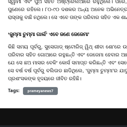
ସ୍ୱାମୀ ଏବଂ ପୁଅ ସହିତ ଅଷ୍ଟ୍ରେଲିଆରେ ରହୁଥିଲେ। ପରେ,
ପୁଣେରେ ରହିଲେ। ୮୦-୯୦ ଦଶକର ଅନ୍ୟ ଅନେକ ଅଭିନେତ୍ରୀଙ୍
ରାସ୍ତାକୁ ବାଛି ନଥିଲେ। ସେ ଏବେ ତାଙ୍କ ପରିବାର ସହିତ ଏକ ଶ
‘ଜୁମ୍ମା ଚୁମ୍ମା ଗାର୍ଲ’ ଏବେ ଜଣେ ଜେଜେମା’
କିଛି ସମୟ ପୂର୍ବରୁ, ସୁସେଗାଡ୍ ଷ୍ଟୋରିଜ୍ ୱିଥ୍ ଶୀବା ଶୋ’ର
ପରିବାର ସହିତ ଗୋଆରେ ରହୁଛନ୍ତି ଏବଂ ଜେଜେମା ହେବାର ଆନ
ଯେ ସେ ଛଅ ମାସର ବେକିଂ କୋର୍ସ ସମାପ୍ତ କରିଛନ୍ତି ଏବଂ ସେବ
ସେ ବର୍ଷ ବର୍ଷ ପୂର୍ବରୁ ବଲିଉଡ ଛାଡିଥିଲେ, ‘ଜୁମ୍ମା ଚୁମ୍ମା’ର 
ପ୍ରଶଂସକଙ୍କ ହୃଦୟରେ ଜୀବିତ ରହିଛି।
Tags:
prameyanews7