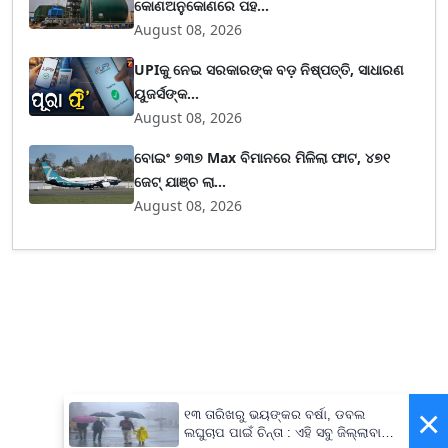
କୋଣଅନୁକୋଣରେ ପହ...
August 08, 2026
UPIକୁ ନେଇ ସରକାରଙ୍କ ବଡ଼ ନିଷ୍ପତ୍ତି, ସାଧାରଣ
ୟୁଜର୍ସଙ୍କ...
August 08, 2026
ବୋଇଂ ୭୩୭ Max ବିମାନରେ ମିଳିଲା ଫାଟ, ୪୭୧
ଜେଟ୍ ଯାଞ୍ଚ ଲା...
August 08, 2026
×
୧୩ ତାରିଖରୁ ଭୟଙ୍କର ବର୍ଷା, ଡବଲ
ଲଘୁଚାପ ପାଇଁ ଚିନ୍ତା : ଏହି ସବୁ ଜିଲ୍ଲାବାସୀ