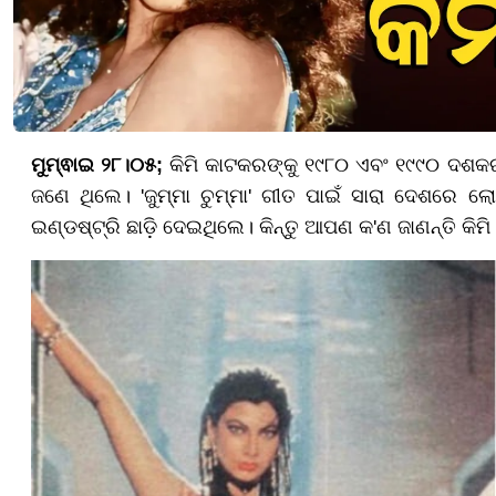
ମୁମ୍ଵାଇ ୨୮।୦୫;
କିମି କାଟକରଙ୍କୁ ୧୯୮୦ ଏବଂ ୧୯୯୦ ଦଶକର 
ଜଣେ ଥିଲେ। 'ଜୁମ୍ମା ଚୁମ୍ମା' ଗୀତ ପାଇଁ ସାରା ଦେଶରେ ଲୋ
ଇଣ୍ଡଷ୍ଟ୍ରି ଛାଡ଼ି ଦେଇଥିଲେ। କିନ୍ତୁ ଆପଣ କ'ଣ ଜାଣନ୍ତି କି