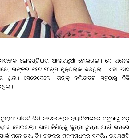
ମି କାଟକରଙ୍କ ଲୋକପ୍ରିୟତା ଆକାଶଛୁଆଁ ହୋଇଗଲା। ସେ ଅନେକ
, ତାଙ୍କର ୧୫ଟି ଫିଲ୍ମ ମୁକ୍ତିଲାଭ କରିଥିଲା - ଏହା ସେହି
ିଲା। ସେତେବେଳେ, ତାଙ୍କୁ ବଲିଉଡର ସବୁଠାରୁ ବିଜି
ଥିଲା।
ଚୁମ୍ମା' ଗୀତଟି କିମି କାଟକରଙ୍କ କ୍ୟାରିଅରରେ ସବୁଠାରୁ ବଡ଼
ଟର ହୋଇଗଲା। ଯାହା କିମିଙ୍କୁ 'ଜୁମ୍ମା ଚୁମ୍ମା ଗାର୍ଲ' ନାମରେ
ପାଇଁ ମନେ ରଖନ୍ତି। ତାଙ୍କର ମନମୁଗ୍ଧକର ସ୍କ୍ରିନ୍ ଉପସ୍ଥିତି