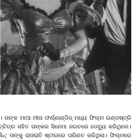
ାଙ୍କ ମାଆ ମୀନା ଫର୍ଣ୍ଣାଣ୍ଡିଜ୍ ମଧ୍ୟ ଫିଲ୍ମ ଇଣ୍ଡଷ୍ଟ୍ରି
ଚ୍ଚିତ୍ର ସହିତ ତାଙ୍କର ସିନେମା ଜଗତରେ ଡେବ୍ୟୁ କରିଥିଲେ।
ର୍ଜାନ୍’ ତାଙ୍କୁ ରାତାରାତି ଷ୍ଟାରରେ ପରିଣତ କରିଥିଲା। ଫିଲ୍ମରେ