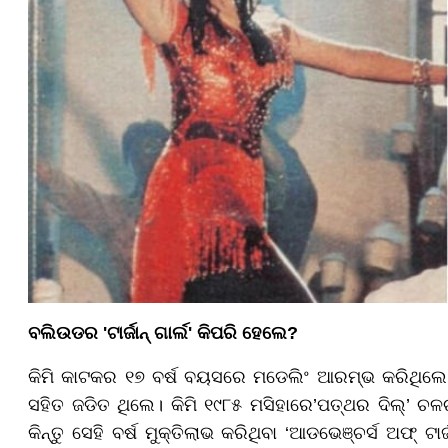
ବଲିଉଡର 'ଟାର୍ଜାନ୍ ଗାର୍ଲ' କିପରି ହେଲେ?
କିମି କାଟକର ୧୭ ବର୍ଷ ବୟସରେ ମଡେଲିଂ ଆରମ୍ଭ କରିଥିଲେ। ତ
ସହିତ ଜଡିତ ଥିଲେ। କିମି ୧୯୮୫ ମସିହାରେ’ପତ୍ଥର ଦିଲ୍’ ଚଳ
କିନ୍ତୁ ସେହି ବର୍ଷ ମୁକ୍ତିଲାଭ କରିଥିବା ‘ଆଡଭେଞ୍ଚର୍ସ ଅଫ୍ ଟା