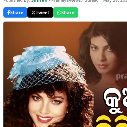
Simran
Published By:
- Prameya-News7 Bureau | May 28, 20
Share
Tweet
Share