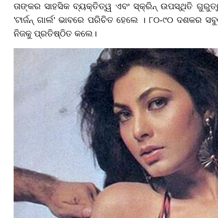
ତାଙ୍କର ସାହସିକ ବ୍ୟକ୍ତିତ୍ୱ ଏବଂ ସ୍କ୍ରିନ୍ ଉପସ୍ଥିତି ଗୁରୁତ୍
'ଟାର୍ଜନ୍ ଗାର୍ଲ' ଭାବରେ ପରିଚିତ ହେଲେ । ୮୦-୯୦ ଦଶକର ସବ
ନିଜକୁ ପ୍ରତିଷ୍ଠିତ କଲେ।