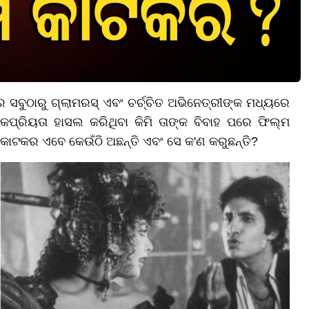
ସବୁଠାରୁ ଗ୍ଲାମରସ୍ ଏବଂ ଚର୍ଚ୍ଚିତ ଅଭିନେତ୍ରୀଙ୍କ ମଧ୍ୟରେ
କପ୍ରିୟତା ହାସଲ କରିଥିବା କିମି ତାଙ୍କ ବିବାହ ପରେ ଫିଲ୍ମ
ମି କାଟକର ଏବେ କେଉଁଠି ଅଛନ୍ତି ଏବଂ ସେ କ'ଣ କରୁଛନ୍ତି?