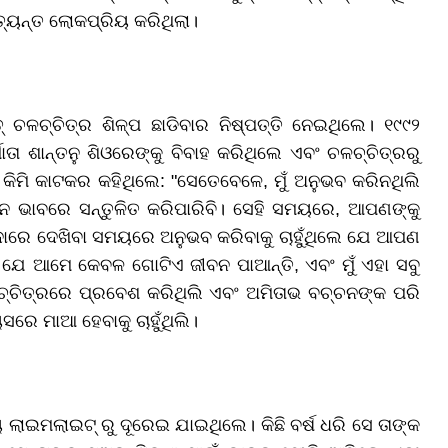
ତ୍ୟନ୍ତ ଲୋକପ୍ରିୟ କରିଥିଲା।
 ଚଳଚ୍ଚିତ୍ର ଶିଳ୍ପ ଛାଡିବାର ନିଷ୍ପତ୍ତି ନେଇଥିଲେ। ୧୯୯୨
ାତା ଶାନ୍ତନୁ ଶିଓରେଙ୍କୁ ବିବାହ କରିଥିଲେ ଏବଂ ଚଳଚ୍ଚିତ୍ରରୁ
କିମି କାଟକର କହିଥିଲେ: "ସେତେବେଳେ, ମୁଁ ଅନୁଭବ କରିନଥିଲି
ନ ଭାବରେ ସନ୍ତୁଳିତ କରିପାରିବି। ସେହି ସମୟରେ, ଆପଣଙ୍କୁ
ଦାରେ ଦେଖିବା ସମୟରେ ଅନୁଭବ କରିବାକୁ ଚାହୁଁଥିଲେ ଯେ ଆପଣ
ଯେ ଆମେ କେବଳ ଗୋଟିଏ ଜୀବନ ପାଆନ୍ତି, ଏବଂ ମୁଁ ଏହା ସବୁ
ଳଚ୍ଚିତ୍ରରେ ପ୍ରବେଶ କରିଥିଲି ଏବଂ ଅମିତାଭ ବଚ୍ଚନଙ୍କ ପରି
ସରେ ମାଆ ହେବାକୁ ଚାହୁଁଥିଲି।
 ଲାଇମଲାଇଟ୍ ରୁ ଦୂରେଇ ଯାଇଥିଲେ। କିଛି ବର୍ଷ ଧରି ସେ ତାଙ୍କ