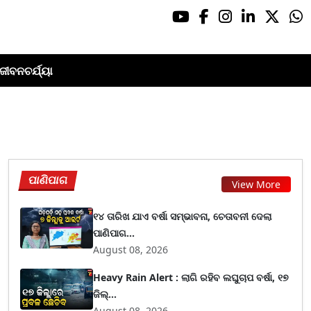
ଜୀବନଚର୍ଯ୍ୟା
ପାଣିପାଗ
View More
୧୪ ତାରିଖ ଯାଏ ବର୍ଷା ସମ୍ଭାବନା, ଚେତାବନୀ ଦେଲା
ପାଣିପାଗ...
August 08, 2026
Heavy Rain Alert : ଲାଗି ରହିବ ଲଘୁଚାପ ବର୍ଷା, ୧୭
ଜିଲ୍...
August 08, 2026