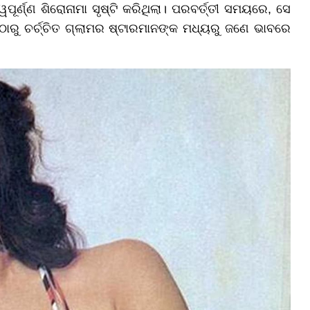
ୱପୂର୍ଣ୍ଣ ଶିରୋନାମା ସୃଷ୍ଟି କରିଥିଲା। ପରବର୍ତ୍ତୀ ସମୟରେ, ସେ
ୁଠାରୁ ଚର୍ଚ୍ଚିତ ଗ୍ଲାମର ଷ୍ଟାରମାନଙ୍କ ମଧ୍ୟରୁ ଜଣେ ଭାବରେ