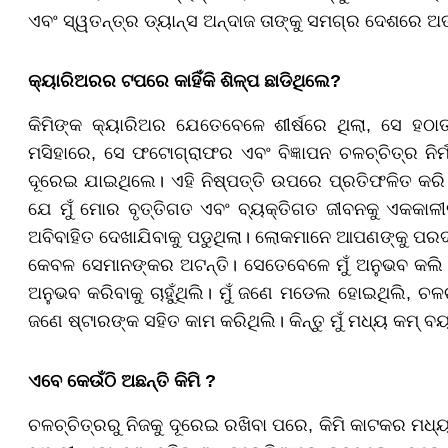
ଏବଂ ସ୍ୱତନ୍ତ୍ର ଡ୍ୟାନ୍ସ ଅନ୍ଦାଜ ତାଙ୍କୁ ସମଗ୍ର ଦେଶରେ ଅ
କ୍ୟାରିଅରର ଟପରେ କାହିଁକି ଶିଳ୍ପ ଛାଡିଥିଲେ?
କିମିଙ୍କ କ୍ୟାରିଅର ଯେତେବେଳେ ଶୀର୍ଷରେ ଥିଲା, ସେ ହଠାତ୍
ମସିହାରେ, ସେ ଫଟୋଗ୍ରାଫର ଏବଂ ବିଜ୍ଞାପନ ଚଳଚ୍ଚିତ୍ର ନିର୍ମ
ଦୂରେଇ ଯାଇଥିଲେ। ଏହି ନିଷ୍ପତ୍ତି ଉପରେ ପ୍ରତିଫଳିତ କରି 
ଯେ ମୁଁ ମୋର ବୃତ୍ତିଗତ ଏବଂ ବ୍ୟକ୍ତିଗତ ଜୀବନକୁ ଏକକାଳୀ
ଅବିବାହିତ ଦେଖାଯିବାକୁ ପଡୁଥିଲା। ଲୋକମାନେ ଆପଣଙ୍କୁ ପର
କେବଳ ସେମାନଙ୍କର ଅଟନ୍ତି। ସେତେବେଳେ ମୁଁ ଅନୁଭବ କଲି 
ଅନୁଭବ କରିବାକୁ ଚାହୁଁଥିଲି। ମୁଁ ଜଣେ ମଡେଲ ହୋଇଥିଲି, ଚ
ଜଣେ ଷ୍ଟାରଙ୍କ ସହିତ କାମ କରିଥିଲି। କିନ୍ତୁ ମୁଁ ମଧ୍ୟ କମ୍ ବୟ
ଏବେ କେଉଁଠି ଅଛନ୍ତି କିମି ?
ଚଳଚ୍ଚିତ୍ରରୁ ନିଜକୁ ଦୂରେଇ ରଖିବା ପରେ, କିମି କାଟକର ମଧ୍ୟ