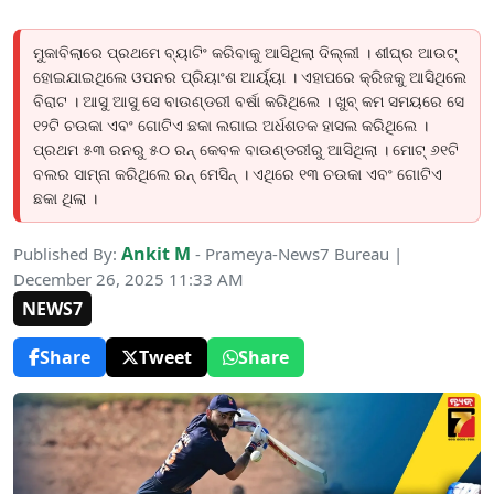
ମୁକାବିଲାରେ ପ୍ରଥମେ ବ୍ୟାଟିଂ କରିବାକୁ ଆସିଥିଲା ଦିଲ୍ଲୀ । ଶୀଘ୍ର ଆଉଟ୍
ହୋଇଯାଇଥିଲେ ଓପନର ପ୍ରିୟାଂଶ ଆର୍ୟ୍ୟା । ଏହାପରେ କ୍ରିଜକୁ ଆସିଥିଲେ
ବିରାଟ । ଆସୁ ଆସୁ ସେ ବାଉଣ୍ଡରୀ ବର୍ଷା କରିଥିଲେ । ଖୁବ୍ କମ ସମୟରେ ସେ
୧୨ଟି ଚଉକା ଏବଂ ଗୋଟିଏ ଛକା ଲଗାଇ ଅର୍ଧଶତକ ହାସଲ କରିଥିଲେ ।
ପ୍ରଥମ ୫୩ ରନରୁ ୫୦ ରନ୍ କେବଳ ବାଉଣ୍ଡରୀରୁ ଆସିଥିଲା । ମୋଟ୍ ୬୧ଟି
ବଲର ସାମ୍ନା କରିଥିଲେ ରନ୍ ମେସିନ୍ । ଏଥିରେ ୧୩ ଚଉକା ଏବଂ ଗୋଟିଏ
ଛକା ଥିଲା ।
Ankit M
Published By:
- Prameya-News7 Bureau |
December 26, 2025 11:33 AM
NEWS7
Share
Tweet
Share