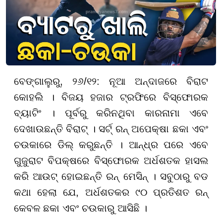
ବେଙ୍ଗାଲୁରୁ, ୨୬/୧୨: ନୂଆ ଅନ୍ଦାଜରେ ବିରାଟ
କୋହଲି । ବିଜୟ ହଜାର ଟ୍ରଫିରେ ବିସ୍ଫୋରକ
ବ୍ୟାଟିଂ । ପୂର୍ବରୁ କରିନଥିବା କାରନାମା ଏବେ
ଦେଖାଉଛନ୍ତି ବିରାଟ୍ । ସର୍ଟ୍ ରନ୍ ଅପେକ୍ଷା ଛକା ଏବଂ
ଚଉକାରେ ଡିଲ୍ କରୁଛନ୍ତି । ଆନ୍ଧ୍ର ପରେ ଏବେ
ଗୁଜୁରାଟ ବିପକ୍ଷରେ ବିସ୍ଫୋରକ ଅର୍ଧଶତକ ହାସଲ
କରି ଆଉଟ୍ ହୋଇଛନ୍ତି ରନ୍ ମେସିନ୍ । ସବୁଠାରୁ ବଡ
କଥା ହେଲା ଯେ, ଅର୍ଧଶତକର ୯୦ ପ୍ରତିଶତ ରନ୍
କେବଳ ଛକା ଏବଂ ଚଉକାରୁ ଆସିଛି ।