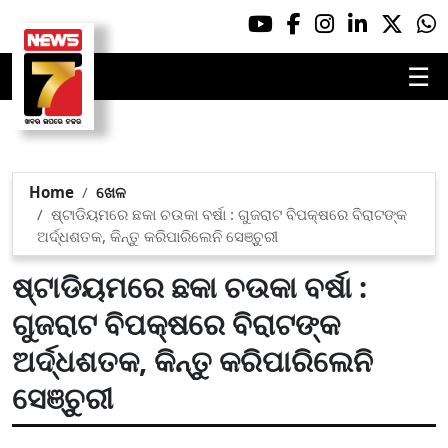
☰
Home
ଖେଳ
ଷ୍ଟାଡିୟମରେ ଛକା ଚଉକା ବର୍ଷା : ଗୁଜରାଟ ବିପକ୍ଷରେ ବିରାଟଙ୍କ
ଅର୍ଦ୍ଧଶତକ, କିନ୍ତୁ କରିପାରିଲେନି ସେଞ୍ଚୁରୀ
ଷ୍ଟାଡିୟମରେ ଛକା ଚଉକା ବର୍ଷା :
ଗୁଜରାଟ ବିପକ୍ଷରେ ବିରାଟଙ୍କ
ଅର୍ଦ୍ଧଶତକ, କିନ୍ତୁ କରିପାରିଲେନି
ସେଞ୍ଚୁରୀ