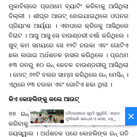
ମୁକାବିଲାରେ ପ୍ରଥମେ ବ୍ୟାଟିଂ କରିବାକୁ ଆସିଥିଲା
ଦିଲ୍ଲୀ । ଶୀଘ୍ର ଆଉଟ୍ ହୋଇଯାଇଥିଲେ ଓପନର
ପ୍ରିୟାଂଶ ଆର୍ୟ୍ୟା । ଏହାପରେ କ୍ରିଜକୁ ଆସିଥିଲେ
ବିରାଟ । ଆସୁ ଆସୁ ସେ ବାଉଣ୍ଡରୀ ବର୍ଷା କରିଥିଲେ ।
ଖୁବ୍ କମ ସମୟରେ ସେ ୧୨ଟି ଚଉକା ଏବଂ ଗୋଟିଏ
ଛକା ଲଗାଇ ଅର୍ଧଶତକ ହାସଲ କରିଥିଲେ । ପ୍ରଥମ
୫୩ ରନରୁ ୫୦ ରନ୍ କେବଳ ବାଉଣ୍ଡରୀରୁ ଆସିଥିଲା
। ମୋଟ୍ ୬୧ଟି ବଲର ସାମ୍ନା କରିଥିଲେ ରନ୍ ମେସିନ୍ ।
ଏଥିରେ ୧୩ ଚଉକା ଏବଂ ଗୋଟିଏ ଛକା ଥିଲା ।
କିଏ କୋହଲିଙ୍କୁ କଲେ ଆଉଟ୍
×
୭୭ ରନ୍ କରି ବ୍ୟାଟିଂ କରୁଥିବା ବେଳେ ବୋଲିଂ
ବୈତରଣୀରେ ସ୍ଥିତି ସୁଧୁରିନି, ଏପଟେ
ଫୁଲିଲାଣି ସାଳନ୍ଦୀ ଓ ଶାଖା, ବଢ଼ୁଛି
କରିବାକୁ ଆସିଥିଲେ ବାମହାତୀ ସ୍ପିନର ବିଶାଲ
ବନ୍ୟା ଭୟ
ଜୟସ୍ୱାଲ । ଅର୍ଧଶତକ ପରେ କୋହଲିଙ୍କ ରନ୍ ଗତି