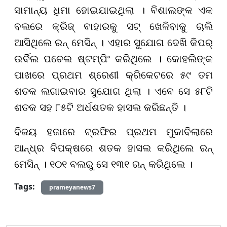
ସାମାନ୍ୟ ଧିମା ହୋଇଯାଇଥିଲା । ବିଶାଲଙ୍କ ଏକ
ବଲରେ କ୍ରିଜ୍ ବାହାରକୁ ସଟ୍ ଖେଳିବାକୁ ଚାଲି
ଆସିଥିଲେ ରନ୍ ମେସିନ୍ । ଏହାର ସୁଯୋଗ ଦେଖି କିପର୍
ଉର୍ବିଲ ପଚେଲ ଷ୍ଟମ୍ପିଂ କରିଥିଲେ । କୋହଲିଙ୍କ
ପାଖରେ ପ୍ରଥମ ଶ୍ରେଣୀ କ୍ରିକେଟରେ ୫୯ ତମ
ଶତକ ଲଗାଇବାର ସୁଯୋଗ ଥିଲା । ଏବେ ସେ ୫୮ଟି
ଶତକ ସହ ୮୫ଟି ଅର୍ଧଶତକ ହାସଲ କରିଛନ୍ତି ।
ବିଜୟ ହଜାରେ ଟ୍ରଫିର ପ୍ରଥମ ମୁକାବିଲାରେ
ଆନ୍ଧ୍ର ବିପକ୍ଷରେ ଶତକ ହାସଲ କରିଥିଲେ ରନ୍
ମେସିନ୍ । ୧୦୧ ବଲରୁ ସେ ୧୩୧ ରନ୍ କରିଥିଲେ ।
Tags:
prameyanews7