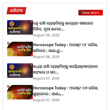
ରାଶିଫଳ
View More
ଧନୁ ରାଶି ବ୍ୟକ୍ତିଙ୍କୁ ଭାଗ୍ୟର ସହଯୋଗ
ମିଳିବ, ନୂଆ କାମର...
August 08, 2026
Horoscope Today : ଅଗଷ୍ଟ ୦୮ ତାରିଖ,
ଶନିବାର ; ଜାଣନ୍ତୁ...
August 08, 2026
କନ୍ୟା ରାଶି ବ୍ୟକ୍ତିଙ୍କୁ କାର୍ଯ୍ୟକ୍ଷେତ୍ରରେ
ସଫଳତା ଓ ସମ...
August 07, 2026
Horoscope Today : ଅଗଷ୍ଟ ୦୭ ତାରିଖ,
ଶୁକ୍ରବାର ; ଜାଣନ୍...
August 07, 2026