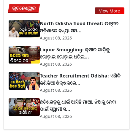
ଭୁବନେଶ୍ୱର
View More
North Odisha flood threat: ଉତ୍ତର
ଓଡ଼ିଶାରେ ବନ୍ୟା ସମ...
August 08, 2026
Liquor Smuggling: କ୍ଷୀର ଗାଡ଼ିକୁ
ଗୋଡ଼ାଇ ଗୋଡ଼ାଇ ଧରିଲ...
August 08, 2026
Teacher Recruitment Odisha: ଏଣିକି
ଜଣିକିଆ ଶିକ୍ଷକରେ...
August 08, 2026
ଛତିଶଗଡ଼ରୁ ଧାଇଁ ଆସିଛି ମାଆ, ଝିଅକୁ ନେବା
ପାଇଁ ସ୍ୱାମୀ ସ...
August 08, 2026