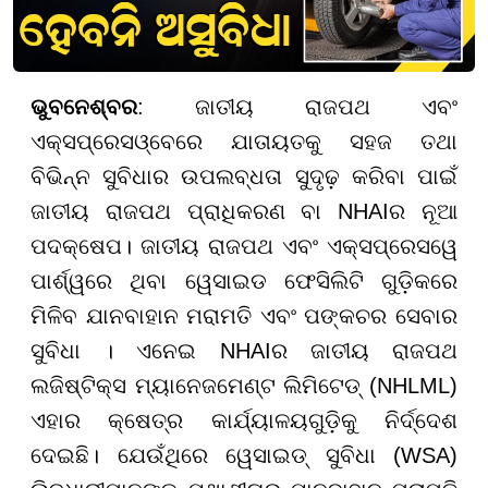
ଭୁବନେଶ୍ବର
: ଜାତୀୟ ରାଜପଥ ଏବଂ
ଏକ୍ସପ୍ରେସଓ୍ବେରେ ଯାତାୟତକୁ ସହଜ ତଥା
ବିଭିନ୍ନ ସୁବିଧାର ଉପଲବ୍ଧତା ସୁଦୃଢ଼ କରିବା ପାଇଁ
ଜାତୀୟ ରାଜପଥ ପ୍ରାଧିକରଣ ବା NHAIର ନୂଆ
ପଦକ୍ଷେପ। ଜାତୀୟ ରାଜପଥ ଏବଂ ଏକ୍ସପ୍ରେସୱେ
ପାର୍ଶ୍ୱରେ ଥିବା ୱେସାଇଡ ଫେସିଲିଟି ଗୁଡ଼ିକରେ
ମିଳିବ ଯାନବାହାନ ମରାମତି ଏବଂ ପଙ୍କଚର ସେବାର
ସୁବିଧା । ଏନେଇ NHAIର ଜାତୀୟ ରାଜପଥ
ଲଜିଷ୍ଟିକ୍ସ ମ୍ୟାନେଜମେଣ୍ଟ ଲିମିଟେଡ୍ (NHLML)
ଏହାର କ୍ଷେତ୍ର କାର୍ଯ୍ୟାଳୟଗୁଡ଼ିକୁ ନିର୍ଦ୍ଦେଶ
ଦେଇଛି। ଯେଉଁଥିରେ ୱେସାଇଡ୍ ସୁବିଧା (WSA)