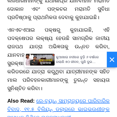
ଲିଜଧାରୀମାନଙ୍କୁ ଯଥାଶୀଘ୍ର ଯାନବାହାନ ମରାମତି
ଦୋକାନ ଏବଂ ପଙ୍କଚର ମରାମତି ସୁବିଧା
ପ୍ରତିଷ୍ଠାକୁ ପ୍ରାଥମିକତା ଦେବାକୁ କୁହାଯାଇଛି।
ଏନଏଚଏଆଇ ପକ୍ଷରୁ କୁହାଯାଇଛି, ଏହି
ପଦକ୍ଷେପର ଲକ୍ଷ୍ୟ ହେଉଛି ସାମଗ୍ରିକ ଜାତୀୟ
ରାଜପଥ ଯାତ୍ରା ଅଭିଜ୍ଞତାକୁ ଉନ୍ନତ କରିବା,
ଯାନବାହାନ ଡାଉନଟାଇମ୍ ହ୍ରାସ କରିବା, ସଡ଼କ
×
କୁଆଖାଇ ନଦୀରେ ବୁଡ଼ି ୬ ବର୍ଷରେ
ଗଲାଣି ୫୦ ଜୀବନ, ପୁଣି ଦୁଇ
ସୁରକ୍ଷା ବୃଦ୍ଧି କରିବା ଏବଂ ଜାତୀୟ ରାଜପଥ
ସାଙ୍ଗଙ୍କ ମୃତ୍ୟୁ
କରିଡରରେ ଯାତ୍ରା କରୁଥିବା ଯାତ୍ରୀମାନଙ୍କ ସହିତ
ମାଲ ପରିବହନକାରୀମାନଙ୍କୁ ତୁରନ୍ତ ସହାୟତା
ସୁନିଶ୍ଚିତ କରିବା।
Also Read:
ରେ-ବ୍ୟାନ୍ ସାମ୍ରାଜ୍ୟରେ ପାରିବାରିକ
ବିବାଦ, ୧୧.୫ ବିଲିୟନ୍ ଡଲାରରେ ଭାଇଭଉଣୀଙ୍କ