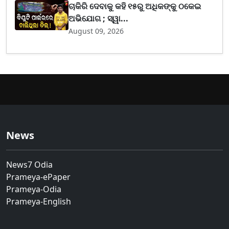
ଚାକିରି ଦେବାକୁ କହି ୧୫ରୁ ଅଧିକଙ୍କୁ ଠକେଇ
ଅଭିଯୋଗ ; ସ୍ୱା...
August 09, 2026
News
News7 Odia
Prameya-ePaper
Prameya-Odia
Prameya-English