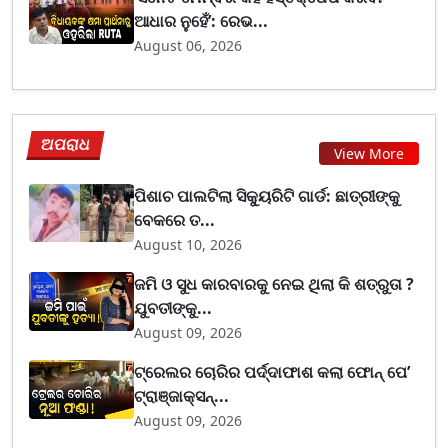
ଆଧାର ନୁହେଁ’: ରେଭ...
August 06, 2026
ଅପରାଧ
View More
ପିଶାଚ ପାଲଟିଲା ସିକ୍ୟୁରିଟି ଗାର୍ଡ: ଛାତ୍ରୀଙ୍କୁ
ବେକରେ ତ...
August 10, 2026
ଜମି ଓ ସୁଧ କାରବାରକୁ ନେଇ ଥିଲା କି ଶତ୍ରୁତା ?
ଯୁବତୀଙ୍କୁ...
August 09, 2026
ଟ୍ରେଲର ଚୋରିର ପର୍ଦ୍ଦାଫାଶ କଲା ଫୋନ୍ ପେ’
ଟ୍ରାଞ୍ଜାକ୍ସନ୍...
August 09, 2026