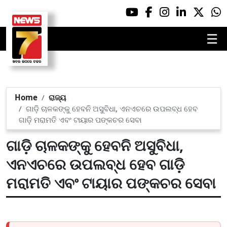
☰
Home
ରାଜ୍ୟ
ଗାଡ଼ି ଚାଳକଙ୍କୁ ହେବନି ଅସୁବିଧା, ଏନଏଚରେ ଉପଲବ୍ଧ ହେବ
ଗାଡ଼ି ମରାମତି ଏବଂ ଟାୟାର ପଙ୍କଚର ସେବା
ଗାଡ଼ି ଚାଳକଙ୍କୁ ହେବନି ଅସୁବିଧା,
ଏନଏଚରେ ଉପଲବ୍ଧ ହେବ ଗାଡ଼ି
ମରାମତି ଏବଂ ଟାୟାର ପଙ୍କଚର ସେବା