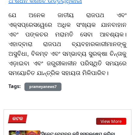
ଅଂଶଧନ କିଣିବେ ଉତ୍ତରାଧିକାରୀ
ଯେ ଅନେକ ଜାତୀୟ ରାଜପଥ ଏବଂ
ଏକ୍ସପ୍ରେସୱେରେ ଅଧିକ ସଂଖ୍ୟକ ଯାନବାହାନ
ଏବଂ ପଙ୍କଚର ମରାମତି ସେବା ଆବଶ୍ୟକ।
ଏହାଦ୍ବାରା ରାଜପଥ ବ୍ୟବହାରକାରୀମାନଙ୍କୁ
ଅସୁବିଧା, ବିଳମ୍ବ ଏବଂ ସମ୍ଭାବ୍ୟ ସୁରକ୍ଷା ଚିନ୍ତାକୁ
ଏଡ଼ାଇବା ଏବଂ ଜରୁରୀକାଳୀନ ପରିସ୍ଥିତି ସମୟରେ
ସମୟୋଚିତ ଯାନ୍ତ୍ରିକ ସହାୟତା ମିଳିପାରିବ।
Tags:
prameyanews7
କଟକ
View More
‘ସିନେଟ ମେମ୍ବର କହି ହସ୍ତକ୍ଷେପ କରିବା