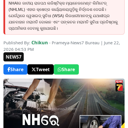
NHAIର ଜାତୀୟ ରାଜପଥ ଲଜିଷ୍ଟିକ୍ସ ମ୍ୟାନେଜମେଣ୍ଟ ଲିମିଟେଡ୍
(NHLML) ଏହାର କ୍ଷେତ୍ର କାର୍ଯ୍ୟାଳୟଗୁଡ଼ିକୁ ନିର୍ଦ୍ଦେଶ ଦେଇଛି।
ଯେଉଁଥିରେ ୱେସାଇଡ୍ ସୁବିଧା (WSA) ଲିଜଧାରୀମାନଙ୍କୁ ଯଥାଶୀଘ୍ର
ଯାନବାହାନ ମରାମତି ଦୋକାନ ଏବଂ ପଙ୍କଚର ମରାମତି ସୁବିଧା ପ୍ରତିଷ୍ଠାକୁ
ପ୍ରାଥମିକତା ଦେବାକୁ କୁହାଯାଇଛି।
Chikun
Published By:
- Prameya-News7 Bureau | June 22,
2026 04:53 PM
NEWS7
Share
Tweet
Share