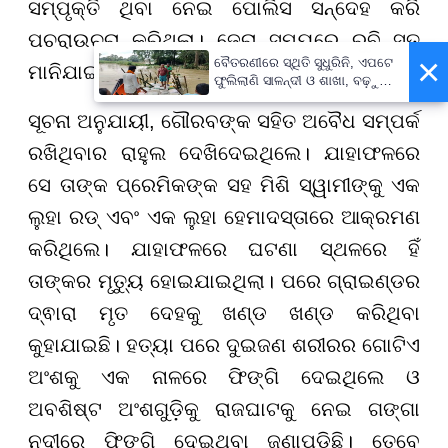
ସମ୍ପୃକ୍ତି ଥିବା ନେଇ ପୋଲିସ ସନ୍ଦେହ କରି
ପଚରାଉଚରା କରିଥିଲା। ଜେରା ସମୟରେ ରୁବି ସତ
×
ବୈତରଣୀରେ ସ୍ଥିତି ସୁଧୁରିନି, ଏପଟେ
ମାନିଯାଇଥିବା ନେଇ ଏସପି କହିଛନ୍ତି।
ଫୁଲିଲାଣି ସାଳନ୍ଦୀ ଓ ଶାଖା, ବଢ଼ୁଛି
ବନ୍ୟା ଭୟ
ସୂଚନା ଅନୁଯାୟୀ, ଗୌରବଙ୍କ ସହିତ ଅବୈଧ ସମ୍ପର୍କ
ରଖିଥିବାର ରାହୁଲ ଦେଖିଦେଇଥିଲେ। ଯାହାଫଳରେ
ସେ ତାଙ୍କ ପ୍ରେମିକଙ୍କ ସହ ମିଶି ସ୍ୱାମୀଙ୍କୁ ଏକ
ଲୁହା ରଡ୍ ଏବଂ ଏକ ଲୁହା ହେମାଦସ୍ତାରେ ଆକ୍ରମଣ
କରିଥିଲେ। ଯାହାଫଳରେ ଘଟଣା ସ୍ଥଳରେ ହିଁ
ତାଙ୍କର ମୃତ୍ୟୁ ହୋଇଯାଇଥିଲା। ପରେ ଗ୍ରାଇଣ୍ଡର
ଦ୍ଵାରା ମୃତ ଦେହକୁ ଖଣ୍ଡ ଖଣ୍ଡ କରିଥିବା
କୁହାଯାଇଛି। ହତ୍ୟା ପରେ ଦୁଇଜଣ ଶରୀରର ଗୋଟିଏ
ଅଂଶକୁ ଏକ ନାଳରେ ଫିଙ୍ଗି ଦେଇଥିଲେ ଓ
ଅବଶିଷ୍ଟ ଅଂଶଗୁଡ଼ିକୁ ରାଜଘାଟକୁ ନେଇ ଗଙ୍ଗା
ନଦୀରେ ଫିଙ୍ଗି ଦେଇଥିବା ଜଣାପଡିଛି। ତେବେ