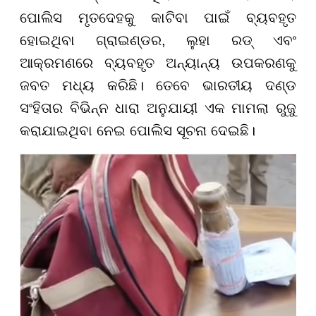
ପୋଲିସ ମୃତଦେହକୁ କାଟିବା ପାଇଁ ବ୍ୟବହୃତ
ହୋଇଥିବା ଗ୍ରାଇଣ୍ଡର, ଲୁହା ରଡ୍ ଏବଂ
ଆକ୍ରମଣରେ ବ୍ୟବହୃତ ଅନ୍ୟାନ୍ୟ ଉପକରଣକୁ
ଜବତ ମଧ୍ୟ କରିଛି। ତେବେ ଭାରତୀୟ ଦଣ୍ଡ
ସଂହିତାର ବିଭିନ୍ନ ଧାରା ଅନୁଯାୟୀ ଏକ ମାମଲା ରୁଜୁ
କରାଯାଇଥିବା ନେଇ ପୋଲିସ ସୂଚନା ଦେଇଛି।