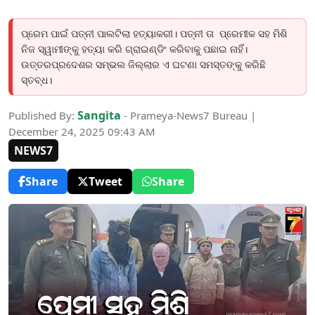
ପ୍ରେମ ପାଇଁ ପତ୍ନୀ ପାଲଟିଲା ହତ୍ୟାକରୀ। ପତ୍ନୀ ତା ପ୍ରେମୀକ ସହ ମିଶି
ନିଜ ସ୍ୱାମୀଙ୍କୁ ହତ୍ୟା କରି ଗ୍ରାଇଣ୍ଡିଂ କରିବାକୁ ପଛାଇ ନାହିଁ।
ଉତ୍ତରପ୍ରଦେଶର ସମ୍ଭଲ ଜିଲ୍ଲାର ଏ ଘଟଣା ସମସ୍ତଙ୍କୁ କରିଛି
ସ୍ତବ୍ଧ।
Sangita
Published By:
- Prameya-News7 Bureau |
December 24, 2025 09:43 AM
NEWS7
Share
Tweet
Share