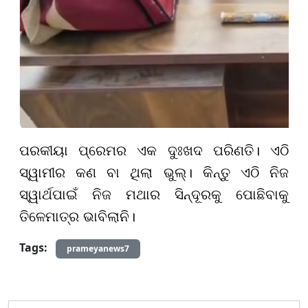
ପରକୀୟା ପ୍ରେମର ଏକ ଦୁଃଖଦ ପରିଣତି। ଏଠି
ସ୍ୱାମୀର କଣ ବା ଥିଲା ଭୁଲ୍। କିନ୍ତୁ ଏଠି ନିଜ
ସ୍ୱାର୍ଥପାଇଁ ନିଜ ମଥାର ସିନ୍ଦୂରକୁ ପୋଛିବାକୁ
ତିଳେମାତ୍ର ଭାବିଲାନି।
Tags:
prameyanews7