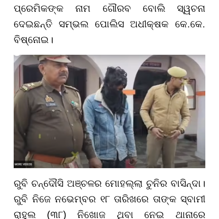
ପ୍ରେମିକଙ୍କ ନାମ ଗୌରବ ବୋଲି ସ୍ୱଚନା
ଦେଇଛନ୍ତି ସମ୍ଭଲ ପୋଲିସ ଅଧୀକ୍ଷକ କେ.କେ.
ବିଷ୍ନୋଇ।
ରୁବି ଚନ୍ଦୌସି ଅଞ୍ଚଳର ମୋହଲ୍ଲା ଚୁନିର ବାସିନ୍ଦା।
ରୁବି ନିଜେ ନଭେମ୍ବର ୧୮ ତାରିଖରେ ତାଙ୍କ ସ୍ବାମୀ
ରାହୁଲ (୩୮) ନିଖୋଜ ଥିବା ନେଇ ଥାନାରେ