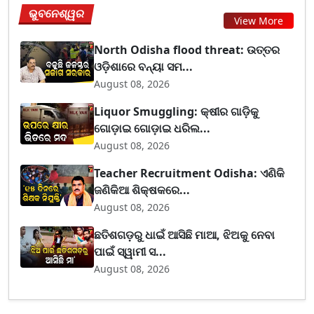
ଭୁବନେଶ୍ୱର
View More
North Odisha flood threat: ଉତ୍ତର
ଓଡ଼ିଶାରେ ବନ୍ୟା ସମ...
August 08, 2026
Liquor Smuggling: କ୍ଷୀର ଗାଡ଼ିକୁ
ଗୋଡ଼ାଇ ଗୋଡ଼ାଇ ଧରିଲ...
August 08, 2026
Teacher Recruitment Odisha: ଏଣିକି
ଜଣିକିଆ ଶିକ୍ଷକରେ...
August 08, 2026
ଛତିଶଗଡ଼ରୁ ଧାଇଁ ଆସିଛି ମାଆ, ଝିଅକୁ ନେବା
ପାଇଁ ସ୍ୱାମୀ ସ...
August 08, 2026