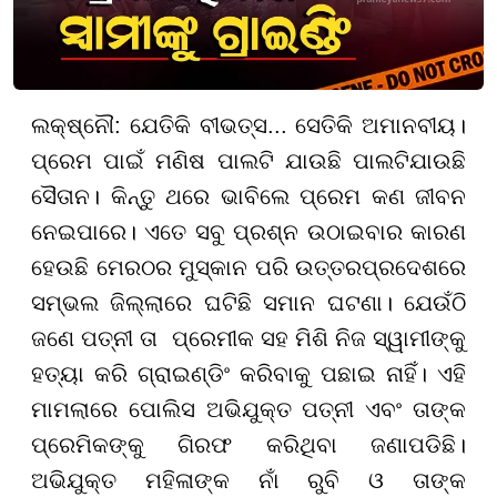
ଲକ୍ଷ୍ନୌ: ଯେତିକି ବୀଭତ୍ସ... ସେତିକି ଅମାନବୀୟ।
ପ୍ରେମ ପାଇଁ ମଣିଷ ପାଲଟି ଯାଉଛି ପାଲଟିଯାଉଛି
ସୈତାନ। କିନ୍ତୁ ଥରେ ଭାବିଲେ ପ୍ରେମ କଣ ଜୀବନ
ନେଇପାରେ। ଏତେ ସବୁ ପ୍ରଶ୍ନ ଉଠାଇବାର କାରଣ
ହେଉଛି ମେରଠର ମୁସ୍କାନ ପରି ଉତ୍ତରପ୍ରଦେଶରେ
ସମ୍ଭଲ ଜିଲ୍ଲାରେ ଘଟିଛି ସମାନ ଘଟଣା। ଯେଉଁଠି
ଜଣେ ପତ୍ନୀ ତା ପ୍ରେମୀକ ସହ ମିଶି ନିଜ ସ୍ୱାମୀଙ୍କୁ
ହତ୍ୟା କରି ଗ୍ରାଇଣ୍ଡିଂ କରିବାକୁ ପଛାଇ ନାହିଁ। ଏହି
ମାମଲାରେ ପୋଲିସ ଅଭିଯୁକ୍ତ ପତ୍ନୀ ଏବଂ ତାଙ୍କ
ପ୍ରେମିକଙ୍କୁ ଗିରଫ କରିଥିବା ଜଣାପଡିଛି।
ଅଭିଯୁକ୍ତ ମହିଳାଙ୍କ ନାଁ ରୁବି ଓ ତାଙ୍କ