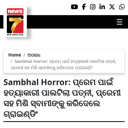
☰
Home
ଅପରାଧ
Sambhal Horror: ପ୍ରେମ ପାଇଁ ହତ୍ୟାକାରୀ ପାଲଟିଲା ପତ୍ନୀ,
ପ୍ରେମୀ ସହ ମିଶି ସ୍ବାମୀଙ୍କୁ କରିଦେଲେ ଗ୍ରାଇଣ୍ଡିଂ
Sambhal Horror: ପ୍ରେମ ପାଇଁ
ହତ୍ୟାକାରୀ ପାଲଟିଲା ପତ୍ନୀ, ପ୍ରେମୀ
ସହ ମିଶି ସ୍ବାମୀଙ୍କୁ କରିଦେଲେ
ଗ୍ରାଇଣ୍ଡିଂ