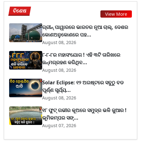
ବିଶେଷ
View More
ଗ୍ରୀନ୍ ପାୱାରରେ ଭାରତର ନୂଆ ଚାଲ୍, ଦେଶର
କୋଣଅନୁକୋଣରେ ପହ...
August 08, 2026
୮-୮-୮ର ମହାସଂଯୋଗ ! ଏହି ୩ଟି ତାରିଖରେ
ଜନ୍ମଗ୍ରହଣ କରିଥିବ...
August 08, 2026
Solar Eclipse: ୧୨ ଅଗଷ୍ଟରେ ସବୁଠୁ ବଡ
ପୂର୍ଣ୍ଣ ସୂର୍ଯ୍ୟ...
August 08, 2026
୧୮ ଫୁଟ୍ ଗଭୀର କୂଅରେ ସମୁଦ୍ର ଭଳି ଜୁଆର !
ଭୂମିକମ୍ପର ସଙ୍...
August 07, 2026