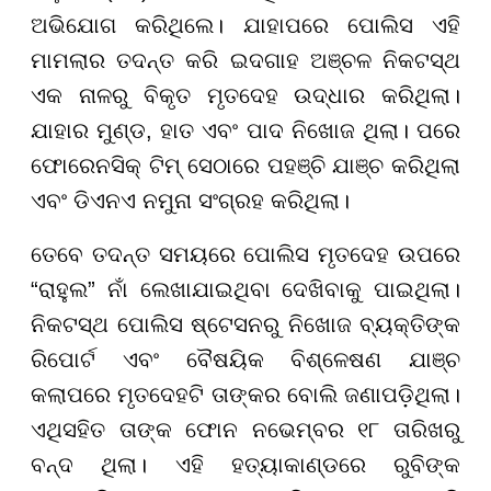
ଅଭିଯୋଗ କରିଥିଲେ। ଯାହାପରେ ପୋଲିସ ଏହି
ମାମଲାର ତଦନ୍ତ କରି ଇଦଗାହ ଅଞ୍ଚଳ ନିକଟସ୍ଥ
ଏକ ନାଳରୁ ବିକୃତ ମୃତଦେହ ଉଦ୍ଧାର କରିଥିଲା।
ଯାହାର ମୁଣ୍ଡ, ହାତ ଏବଂ ପାଦ ନିଖୋଜ ଥିଲା। ପରେ
ଫୋରେନସିକ୍ ଟିମ୍ ସେଠାରେ ପହଞ୍ଚି ଯାଞ୍ଚ କରିଥିଲା
ଏବଂ ଡିଏନଏ ନମୁନା ସଂଗ୍ରହ କରିଥିଲା।
ତେବେ ତଦନ୍ତ ସମୟରେ ପୋଲିସ ମୃତଦେହ ଉପରେ
“ରାହୁଲ” ନାଁ ଲେଖାଯାଇଥିବା ଦେଖିବାକୁ ପାଇଥିଲା।
ନିକଟସ୍ଥ ପୋଲିସ ଷ୍ଟେସନରୁ ନିଖୋଜ ବ୍ୟକ୍ତିଙ୍କ
ରିପୋର୍ଟ ଏବଂ ବୈଷୟିକ ବିଶ୍ଳେଷଣ ଯାଞ୍ଚ
କଲାପରେ ମୃତଦେହଟି ତାଙ୍କର ବୋଲି ଜଣାପଡ଼ିଥିଲା।
ଏଥିସହିତ ତାଙ୍କ ଫୋନ ନଭେମ୍ବର ୧୮ ତାରିଖରୁ
ବନ୍ଦ ଥିଲା। ଏହି ହତ୍ୟାକାଣ୍ଡରେ ରୁବିଙ୍କ