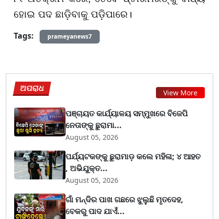
ହୋଇ ପଦ ଛାଡ଼ିବାକୁ ପଡ଼ିପାରେ।
Tags:
prameyanews7
ଅପରାଧ
View More
ପଞ୍ଚାୟତ କାର୍ଯ୍ୟାଳୟ ସମ୍ମୁଖରେ ବିଜେପି
ନେତାଙ୍କୁ ଛୁରାମା...
August 05, 2026
ପର୍ଯ୍ୟଟକଙ୍କୁ ଛୁରାମାଡ଼ କଲେ ମହିଳା; ୪ ଆହତ
, ଅଭିଯୁକ୍ତ...
August 05, 2026
ଗାଁ ମନ୍ଦିର ପାଖ ଗଛରେ ଝୁଲୁଛି ମୃତଦେହ,
ବେକରୁ ପାଦ ଯାଏଁ...