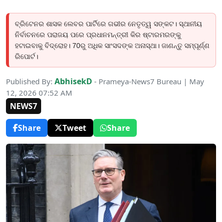
ବ୍ରିଟେନର ଶାସକ ଲେବର ପାର୍ଟିରେ ଗଭୀର ନେତୃତ୍ୱ ସଙ୍କଟ। ସ୍ଥାନୀୟ
ନିର୍ବାଚନରେ ପରାଜୟ ପରେ ପ୍ରଧାନମନ୍ତ୍ରୀ କିର ଷ୍ଟାରମରଙ୍କୁ
ହଟାଇବାକୁ ବିଦ୍ରୋହ। 70ରୁ ଅଧିକ ସାଂସଦଙ୍କ ଅନାସ୍ଥା। ଜାଣନ୍ତୁ ସମ୍ପୂର୍ଣ୍ଣ
ରିପୋର୍ଟ।
AbhisekD
Published By:
- Prameya-News7 Bureau | May
12, 2026 07:52 AM
NEWS7
Share
Tweet
Share