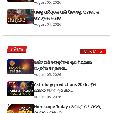
August 05, 2026
ଘରକୁ ଆସିଥିଲେ ପାଣି ପିଇବାକୁ, ଘଟାଇଲେ
ଭୟଙ୍କର କାଣ୍ଡ
August 04, 2026
ରାଶିଫଳ
View More
କର୍କଟ ରାଶି ବ୍ୟକ୍ତିଙ୍କ କ୍ୟାରିୟରରେ
ଉନ୍ନତିର ସମ୍ଭାବନା...
August 05, 2026
Astrology predictions 2026 : ବୁଧ
ଗୋଚର ଆଣିବ ଖୁସି ଖବ...
August 05, 2026
Horoscope Today : ଅଗଷ୍ଟ ୦୫ ତାରିଖ,
ବୁଧବାର ; ଜାଣନ୍ତୁ...