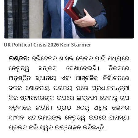
UK Political Crisis 2026 Keir Starmer
ଲଣ୍ଡନ:
ବ୍ରିଟେନର ଶାସକ ଲେବର ପାର୍ଟି ମଧ୍ୟରେ
ନେତୃତ୍ୱ ସଙ୍କଟ ଦେଖାଦେଇଛି। ନିକଟରେ
ଅନୁଷ୍ଠିତ ସ୍ଥାନୀୟ ଏବଂ ଆଞ୍ଚଳିକ ନିର୍ବାଚନରେ
ଦଳର ଶୋଚନୀୟ ପରାଜୟ ପରେ ପ୍ରଧାନମନ୍ତ୍ରୀ
କିର ଷ୍ଟାରମରଙ୍କ ଉପରେ ଇସ୍ତଫା ଦେବାକୁ ଚାପ
ବଢ଼ିବାରେ ଲାଗିଛି। ପ୍ରାୟ ୭୦ରୁ ଅଧିକ ଲେବର
ସାଂସଦ ଷ୍ଟାରମରଙ୍କ ନେତୃତ୍ୱ ଉପରେ ଅନାସ୍ଥା
ପ୍ରକଟ କରି ସ୍ୱର ଉତ୍ତୋଳନ କରିଛନ୍ତି।