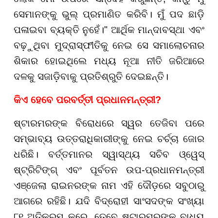
ସେମାନଙ୍କୁ ଭୁଲ୍ ପ୍ରମାଣିତ କରିବି। ମୁଁ ପଦ ଛାଡ଼ି
ପଳାଇବା ବ୍ୟକ୍ତି ନୁହେଁ।" ଆର୍ଥିକ ମାନ୍ଦାବସ୍ଥା ଏବଂ
ବଢ଼ୁଥିବା ମୁଦ୍ରାସ୍ଫୀତିକୁ ନେଇ ସେ ସମାଲୋଚନାର
ଶିକାର ହୋଇଥିଲେ ମଧ୍ୟ ନୂଆ ନୀତି ଜରିଆରେ
ଦଳକୁ ସଜାଡ଼ିବାକୁ ପ୍ରତିଶ୍ରୁତି ଦେଇଛନ୍ତି।
କିଏ ହେବେ ପରବର୍ତ୍ତୀ ପ୍ରଧାନମନ୍ତ୍ରୀ?
ଷ୍ଟାରମରଙ୍କ ବିରୋଧରେ ସ୍ୱର ତେଜିବା ପରେ
ସମ୍ଭାବ୍ୟ ଉତ୍ତରାଧିକାରୀଙ୍କୁ ନେଇ ଚର୍ଚ୍ଚା ଜୋର
ଧରିଛି। ବର୍ତ୍ତମାନର ସ୍ୱାସ୍ଥ୍ୟ ସଚିବ ଓ୍ୱେସ୍
ଷ୍ଟ୍ରିଟିଙ୍ଗ୍ ଏବଂ ପୂର୍ବତନ ଉପ-ପ୍ରଧାନମନ୍ତ୍ରୀ
ଏଞ୍ଜେଲା ରାଇନରଙ୍କ ନାମ ଏହି ଦୌଡ଼ରେ ସବୁଠାରୁ
ଆଗରେ ରହିଛି। ଯଦି ବିଦ୍ରୋହୀ ସାଂସଦଙ୍କ ସଂଖ୍ୟା
୮୧ ଅତିକ୍ରମ କରେ, ତେବେ ଷ୍ଟାରମରଙ୍କୁ ବାଧ୍ୟ