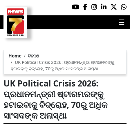
☰
Home
ବିଦେଶ
UK Political Crisis 2026: ପ୍ରଧାନମନ୍ତ୍ରୀ ଷ୍ଟାରମରଙ୍କୁ
ହଟାଇବାକୁ ବିଦ୍ରୋହ, 70ରୁ ଅଧିକ ସାଂସଦଙ୍କ ଅନାସ୍ଥା
UK Political Crisis 2026:
ପ୍ରଧାନମନ୍ତ୍ରୀ ଷ୍ଟାରମରଙ୍କୁ
ହଟାଇବାକୁ ବିଦ୍ରୋହ, 70ରୁ ଅଧିକ
ସାଂସଦଙ୍କ ଅନାସ୍ଥା