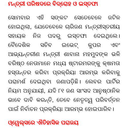
ମନ୍ତ୍ରୀ ପରିଷଦରେ ବିଦ୍ରୋହ ଓ ଇସ୍ତଫା
ସୋମବାର ଏହି ସଙ୍କଟ ସେତେବେଳେ ଜଟିଳ
ହୋଇଥିଲା, ଯେତେବେଳେ ଚାରିଜଣ ମନ୍ତ୍ରୀସ୍ତରୀୟ
ସହାୟକ ନିଜ ପଦରୁ ଇସ୍ତଫା ଦେଇଥିଲେ।
ବୈଦେଶିକ ସଚିବ ଇଭେଟ୍ କୁପର ଏବଂ
ଆଭ୍ୟନ୍ତରୀଣ ମନ୍ତ୍ରୀ ଶାବାନା ମହମୁଦଙ୍କ ଭଳି
ବରିଷ୍ଠ ନେତାମାନେ ମଧ୍ୟ ଷ୍ଟାରମରଙ୍କୁ କ୍ଷମତା
ହସ୍ତାନ୍ତର କରିବା ପ୍ରକ୍ରିୟା ଆରମ୍ଭ କରିବାକୁ
ପରାମର୍ଶ ଦେଇଥିବା ଜଣାପଡ଼ିଛି। ଲେବର ପାର୍ଟିର
ନିୟମ ଅନୁଯାୟୀ, ଯଦି ୮୧ ଜଣ ସାଂସଦ ଆନୁଷ୍ଠାନିକ
ଭାବେ ଦାବି କରନ୍ତି, ତେବେ ନେତୃତ୍ୱ ପରିବର୍ତ୍ତନ
ପାଇଁ ନିର୍ବାଚନ ପ୍ରକ୍ରିୟା ଆରମ୍ଭ ହୋଇପାରିବ।
ଓ୍ୱେଲ୍ସରେ ଐତିହାସିକ ପରାଜୟ