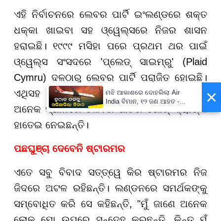
ଏହି ନିର୍ବାଚନରେ ଲେବର ପାର୍ଟି ଇଂଲଣ୍ଡରେ ଶକ୍ତ
ଧକ୍କା ଖାଇବା ସହ ଓ୍ୱେଲ୍ସରେ ନିଜର ଶାସନ
ହରାଇଛି। ୧୯୯୯ ମସିହା ପରେ ପ୍ରଥମ ଥର ପାଇଁ
ଓ୍ୱେଲ୍ସ ସଂସଦରେ 'ପ୍ଲେଡ୍ ସାଇମ୍ରୁ' (Plaid
Cymru) ଦଳଠାରୁ ଲେବର ପାର୍ଟି ପରାଜିତ ହୋଇଛି।
×
ଏଥିସହ 'ରିଫର୍ମ ୟୁକେ' ଏବଂ ଗ୍ରୀନ୍ ପାର୍ଟି ମଧ୍ୟ
ମଝି ଆକାଶରେ ଦୋହଲିଲା Air
India ବିମାନ, ୧୨ ଜଣ ଆହତ -
ଅନେକ ସ୍ଥାନରେ ଲେବର ପାର୍ଟିର ଭୋଟ୍ ବ୍ୟାଙ୍କ
PrameyaNews7
ହାତେଇ ନେଇଛନ୍ତି।
ପଛଘୁଞ୍ଚା ଦେବେନି ଷ୍ଟାରମର
ଏତେ ସବୁ ବିବାଦ ସତ୍ତ୍ୱେ କିର ଷ୍ଟାରମର ନିଜ
ଜିଦରେ ଅଟଳ ରହିଛନ୍ତି। ଲଣ୍ଡନରେ ସମର୍ଥକଙ୍କୁ
ସମ୍ବୋଧିତ କରି ସେ କହିଛନ୍ତି, "ମୁଁ ଜାଣେ ଅନେକ
ଲୋକ ମୋ ଉପରେ ସନ୍ଦେହ କରୁଛନ୍ତି, କିନ୍ତୁ ମୁଁ