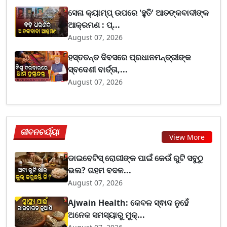
ସେନା କ୍ୟାମ୍ପ୍ ଉପରେ 'ହୁତି' ଆତଙ୍କବାଦୀଙ୍କ
ଆକ୍ରମଣ : ପ୍...
August 07, 2026
ହସ୍ତତନ୍ତ ଦିବସରେ ପ୍ରଧାନମନ୍ତ୍ରୀଙ୍କ
ସ୍ବଦେଶୀ ବାର୍ତ୍ତା,...
August 07, 2026
ଜୀବନଚର୍ଯ୍ୟା
View More
ଡାଇବେଟିସ୍ ରୋଗୀଙ୍କ ପାଇଁ କେଉଁ ରୁଟି ସବୁଠୁ
ଭଲ? ଗହମ ବଦଳ...
August 07, 2026
Ajwain Health: କେବଳ ସ୍ଵାଦ ନୁହେଁ
ଅନେକ ସମସ୍ୟାରୁ ମୁକ୍...