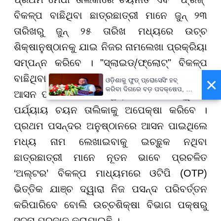
ବିକଳ୍ପ ବାଛିଥିବା ଛାତ୍ରଛାତ୍ରୀ ମାନେ ଜୁନ୍ ୨୩
ତାରିଖରୁ ଜୁନ୍ ୨୫ ତାରିଖ ମଧ୍ୟରେ ଉଚ୍ଚ
ଶିକ୍ଷାନୁଷ୍ଠାନକୁ ଯାଇ ନିଜର ନାମଲେଖା ପ୍ରକ୍ରିୟା
ସମ୍ପନ୍ନ କରିବେ । "ସ୍ଲାଇଡ୍/ଫ୍ଲୋଟ୍" ବିକଳ୍ପ
ବାଛିଥିବା ଛାତ୍ରଛାତ୍ରୀ ମାନେ ନିଜର ଆବଣ୍ଟିତ
×
ଓଡ଼ିଶାକୁ ଫୁଡ୍ ପ୍ରୋସେସିଂ ହବ୍
କରିବା ଦିଗରେ ବଡ଼ ପଦକ୍ଷେପ, ୪୨
ଆସନ ପାଇଁ ନାମଲେଖା ଶୁଳ୍କ ଜମା କରି ଦ୍ୱିତୀୟ
ହଜାରରୁ ଅଧିକ ନିଯୁକ୍ତି ସୁଯୋଗ
ପର୍ଯ୍ୟାୟ ଚୟନ ତାଲିକାକୁ ଅପେକ୍ଷା କରିବେ ।
ପ୍ରଥମ ପସନ୍ଦର ଅନୁଷ୍ଠାନରେ ଆସନ ପାଇଥିଲେ
ମଧ୍ୟ ନାମ ଲେଖାଇବାକୁ ଇଚ୍ଛୁକ ନଥିବା
ଛାତ୍ରଛାତ୍ରୀ ମାନେ ନୂତନ ଭାବେ ପ୍ରଚଳିତ
‘ଅଲ୍ଟର’ ବିକଳ୍ପ ମାଧ୍ୟମରେ ଓଟିପି (OTP)
ଭିତ୍ତିକ ଯାଞ୍ଚ ଦ୍ୱାରା ନିଜ ପସନ୍ଦ ପରିବର୍ତ୍ତନ
କରିପାରିବେ ବୋଲି ଉଚ୍ଚଶିକ୍ଷା ବିଭାଗ ପକ୍ଷରୁ
ସୂଚନା ପ୍ରଦାନ କରାଯାଇଛି ।