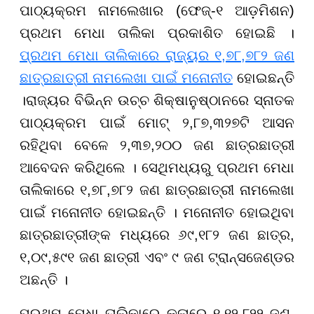
ପାଠ୍ୟକ୍ରମ ନାମଲେଖାର (ଫେଜ୍-୧ ଆଡ଼ମିଶନ)
ପ୍ରଥମ ମେଧା ତାଲିକା ପ୍ରକାଶିତ ହୋଇଛି ।
ପ୍ରଥମ ମେଧା ତାଲିକାରେ ରାଜ୍ୟର ୧,୭୮,୭୮୨ ଜଣ
ଛାତ୍ରଛାତ୍ରୀ ନାମଲେଖା ପାଇଁ ମନୋନୀତ
ହୋଇଛନ୍ତି
।ରାଜ୍ୟର ବିଭିନ୍ନ ଉଚ୍ଚ ଶିକ୍ଷାନୁଷ୍ଠାନରେ ସ୍ନାତକ
ପାଠ୍ୟକ୍ରମ ପାଇଁ ମୋଟ୍ ୨,୮୭,୩୨୭ଟି ଆସନ
ରହିଥିବା ବେଳେ ୨,୩୭,୨୦୦ ଜଣ ଛାତ୍ରଛାତ୍ରୀ
ଆବେଦନ କରିଥିଲେ । ସେଥିମଧ୍ୟରୁ ପ୍ରଥମ ମେଧା
ତାଲିକାରେ ୧,୭୮,୭୮୨ ଜଣ ଛାତ୍ରଛାତ୍ରୀ ନାମଲେଖା
ପାଇଁ ମନୋନୀତ ହୋଇଛନ୍ତି । ମନୋନୀତ ହୋଇଥିବା
ଛାତ୍ରଛାତ୍ରୀଙ୍କ ମଧ୍ୟରେ ୬୯,୧୮୨ ଜଣ ଛାତ୍ର,
୧,୦୯,୫୯୧ ଜଣ ଛାତ୍ରୀ ଏବଂ ୯ ଜଣ ଟ୍ରାନ୍ସଜେଣ୍ଡର
ଅଛନ୍ତି ।
ପ୍ରଥମ ମେଧା ତାଲିକାରେ କଳାରେ ୧,୧୨,୮୨୨ ଜଣ,