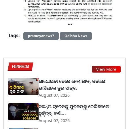
Tags:
prameyanews7
Odisha News
ମହାନଗର
View More
ଗାଧୋଇବା ବେଳେ ହେଲା କାଳ, ନଦୀରେ
ଭାସିଗଲେ ଦୁଇ ସାଙ୍ଗ
August 07, 2026
ଚଳନ୍ତା ଟ୍ରେନରୁ ଯୁବକଙ୍କୁ ଠେଲିଦେଲେ
ଦୁର୍ବୃତ୍ତ, ବର୍ଷା...
August 07, 2026