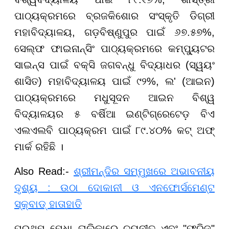
ପାଠ୍ୟକ୍ରମରେ ବ୍ରଜକିଶୋର ସଂସ୍କୃତି ଡିଗ୍ରୀ
ମହାବିଦ୍ୟାଳୟ, ଗଡ଼ବିଷ୍ଣୁପୁର ପାଇଁ ୬୭.୫୭%,
ସେଲ୍ଫ ଫାଇନାନ୍ସିଂ ପାଠ୍ୟକ୍ରମରେ କମ୍ପ୍ୟୁଟର
ସାଇନ୍ସ ପାଇଁ ବକ୍ସି ଜଗବନ୍ଧୁ ବିଦ୍ୟାଧର (ସ୍ୱୟଂ
ଶାସିତ) ମହାବିଦ୍ୟାଳୟ ପାଇଁ ୯୨%, ଲ' (ଆଇନ)
ପାଠ୍ୟକ୍ରମରେ ମଧୁସୂଦନ ଆଇନ ବିଶ୍ୱ
ବିଦ୍ୟାଳୟର ୫ ବର୍ଷିଆ ଇଣ୍ଟିଗ୍ରେଟେଡ଼ ବିଏ
ଏଲଏଲବି ପାଠ୍ୟକ୍ରମ ପାଇଁ ୮୯.୪୦% କଟ୍ ଅଫ୍
ମାର୍କ ରହିଛି ।
Also Read:-
ଶ୍ରୀମନ୍ଦିର ସମ୍ମୁଖରେ ଅଭାବନୀୟ
ଦୃଶ୍ୟ : ଉଠା ଦୋକାନୀ ଓ ଏନଫୋର୍ସମେଣ୍ଟ
ସ୍କ୍ବାଡ୍ ହାତାହାତି
ପ୍ରଥମ ମେଧା ତାଲିକାରେ ଚୟନୀତ ଏବଂ "ଫ୍ରିଜ୍"