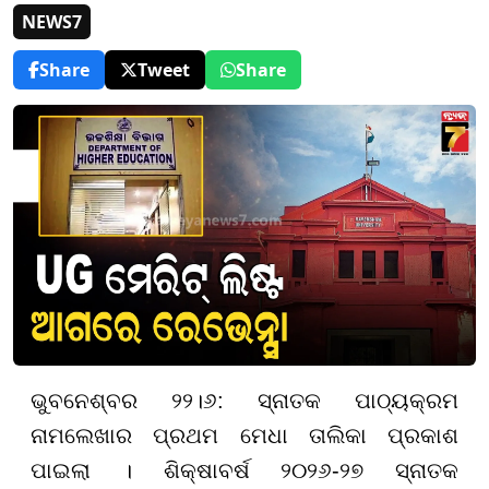
NEWS7
Share
Tweet
Share
ଭୁବନେଶ୍ବର ୨୨।୬: ସ୍ନାତକ ପାଠ୍ୟକ୍ରମ
ନାମଲେଖାର ପ୍ରଥମ ମେଧା ତାଲିକା ପ୍ରକାଶ
ପାଇଲା । ଶିକ୍ଷାବର୍ଷ ୨୦୨୬-୨୭ ସ୍ନାତକ