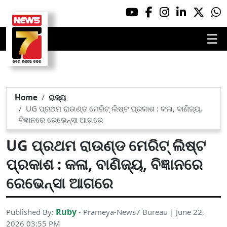
☰
Home
ରାଜ୍ୟ
UG ପ୍ରଥମ ରାଉଣ୍ଡ ମେରିଟ୍ ଲିଷ୍ଟ ପ୍ରକାଶ : କଳା, ବାଣିଜ୍ୟ,
ବିଜ୍ଞାନରେ ରେଭେନ୍ସା ଆଗରେ
UG ପ୍ରଥମ ରାଉଣ୍ଡ ମେରିଟ୍ ଲିଷ୍ଟ
ପ୍ରକାଶ : କଳା, ବାଣିଜ୍ୟ, ବିଜ୍ଞାନରେ
ରେଭେନ୍ସା ଆଗରେ
Ruby
Published By:
- Prameya-News7 Bureau | June 22,
2026 03:55 PM