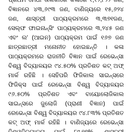
ବିଜ୍ଞାନରେ ୪୩,୬୯୩ ଜଣ, ବାଣିଜ୍ୟରେ ୧୫,୬୨୪
ଜଣ, ଶାସ୍ତ୍ରୀ ପାଠ୍ୟକ୍ରମରେ ୩,୩୭୧ଜଣ,
ସେଲ୍ଫ ଫାଇନାନ୍ସିଂ ପାଠ୍ୟକ୍ରମରେ ୩,୨୪୫ ଜଣ
ଏବଂ ଲ' (ଆଇନ) ପାଠ୍ୟକ୍ରମ ପାଇଁ ୧୬୭ ଜଣ
ଛାତ୍ରଛାତ୍ରୀ ମନୋନୀତ ହୋଇଛନ୍ତି । କଳା
ପାଠ୍ୟକ୍ରମରେ ରାଜନୀତି ବିଜ୍ଞାନ ପାଇଁ ରେଭେନ୍ସା
ବିଶ୍ୱ ବିଦ୍ୟାଳୟର ୯୪.୫୦% ପ୍ରତିଶତ କଟ୍ ଅଫ୍
ମାର୍କ ରହିଛି । ସେହିପରି ଫିଜିକାଲ ସାଇନ୍ସରେ
ଫିଜିକ୍ସ ପାଇଁ ରେଭେନ୍ସା ବିଶ୍ୱ ବିଦ୍ୟାଳୟର
୯୬.୫୦% ପ୍ରତିଶତ ଏବଂ ବାୟୋଲୋଜିକାଲ
ସାଇନ୍ସରେ ଜୁଲୋଜି (ପ୍ରାଣୀ ବିଜ୍ଞାନ) ପାଇଁ
ରେଭେନ୍ସା ବିଶ୍ୱ ବିଦ୍ୟାଳୟର ୯୪.୮୩% ପ୍ରତିଶତ
କଟ୍ ଅଫ୍ ମାର୍କ ରହିଛି । ବାଣିଜ୍ୟରେ ରେଭେନ୍ସା
ବିଶ୍ୱବିଦ୍ୟାଳୟ ପାଇଁ ୮୯.୧୭%, ଶାସ୍ତ୍ରୀ