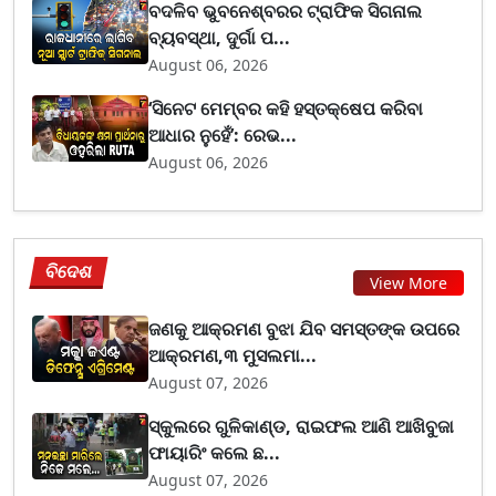
ବଦଳିବ ଭୁବନେଶ୍ବରର ଟ୍ରାଫିକ ସିଗନାଲ
ବ୍ୟବସ୍ଥା, ଦୁର୍ଗା ପ...
August 06, 2026
‘ସିନେଟ ମେମ୍ବର କହି ହସ୍ତକ୍ଷେପ କରିବା
ଆଧାର ନୁହେଁ’: ରେଭ...
August 06, 2026
ବିଦେଶ
View More
ଜଣକୁ ଆକ୍ରମଣ ବୁଝା ଯିବ ସମସ୍ତଙ୍କ ଉପରେ
ଆକ୍ରମଣ,୩ ମୁସଲମା...
August 07, 2026
ସ୍କୁଲରେ ଗୁଳିକାଣ୍ଡ, ରାଇଫଲ ଆଣି ଆଖିବୁଜା
ଫାୟାରିଂ କଲେ ଛ...
August 07, 2026