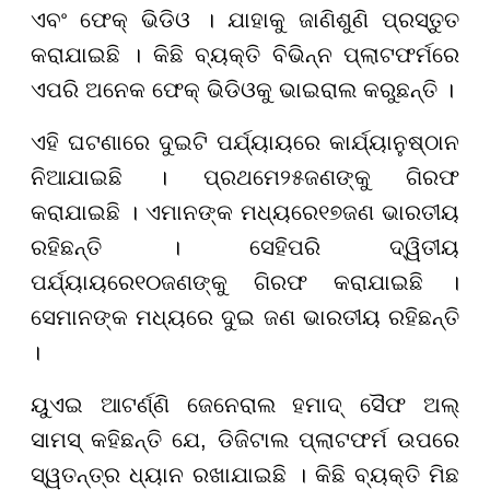
ଏବଂ ଫେକ୍ ଭିଡିଓ । ଯାହାକୁ ଜାଣିଶୁଣି ପ୍ରସ୍ତୁତ
କରାଯାଇଛି । କିଛି ବ୍ୟକ୍ତି ବିଭିନ୍ନ ପ୍ଲାଟଫର୍ମରେ
ଏପରି ଅନେକ ଫେକ୍ ଭିଡିଓକୁ ଭାଇରାଲ କରୁଛନ୍ତି ।
ଏହି ଘଟଣାରେ ଦୁଇଟି ପର୍ଯ୍ୟାୟରେ କାର୍ଯ୍ୟାନୁଷ୍ଠାନ
ନିଆଯାଇଛି । ପ୍ରଥମେ
୨୫
ଜଣଙ୍କୁ ଗିରଫ
କରାଯାଇଛି । ଏମାନଙ୍କ ମଧ୍ୟରେ
୧୭
ଜଣ ଭାରତୀୟ
ରହିଛନ୍ତି । ସେହିପରି ଦ୍ୱିତୀୟ
ପର୍ଯ୍ୟାୟରେ
୧୦
ଜଣଙ୍କୁ ଗିରଫ କରାଯାଇଛି ।
ସେମାନଙ୍କ ମଧ୍ୟରେ ଦୁଇ ଜଣ ଭାରତୀୟ ରହିଛନ୍ତି
।
ୟୁଏଇ ଆଟର୍ଣ୍ଣି ଜେନେରାଲ ହମାଦ୍ ସୈଫ ଅଲ୍
ସାମସ୍ କହିଛନ୍ତି ଯେ, ଡିଜିଟାଲ ପ୍ଲାଟଫର୍ମ ଉପରେ
ସ୍ୱତନ୍ତ୍ର ଧ୍ୟାନ ରଖାଯାଇଛି । କିଛି ବ୍ୟକ୍ତି ମିଛ