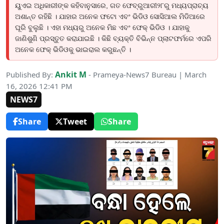
ୟୁଏଇ ଅଧିକାରୀଙ୍କ କହିବାନୁସାରେ, ଗତ ଫେବ୍ରୁଆରୀ୨୮ରୁ ମଧ୍ୟପ୍ରାଚ୍ୟ
ଅଶାନ୍ତ ରହିଛି । ଯାହାର ଅନେକ ଫଟୋ ଏବଂ ଭିଡିଓ ସୋସିଆଲ ମିଡିଆରେ
ଘୂରି ବୁଲୁଛି । ଏହା ମଧ୍ୟରୁ ଅନେକ ମିଛ ଏବଂ ଫେକ୍ ଭିଡିଓ । ଯାହାକୁ
ଜାଣିଶୁଣି ପ୍ରସ୍ତୁତ କରାଯାଇଛି । କିଛି ବ୍ୟକ୍ତି ବିଭିନ୍ନ ପ୍ଲାଟଫର୍ମରେ ଏପରି
ଅନେକ ଫେକ୍ ଭିଡିଓକୁ ଭାଇରାଲ କରୁଛନ୍ତି ।
Ankit M
Published By:
- Prameya-News7 Bureau | March
16, 2026 12:41 PM
NEWS7
Share
Tweet
Share