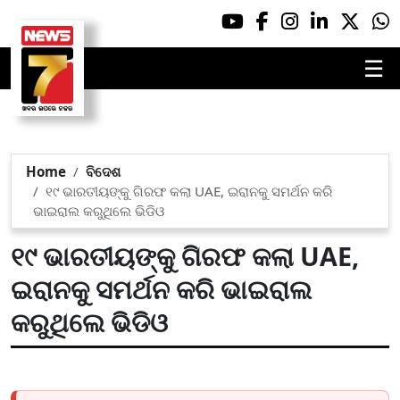
☰
Home
ବିଦେଶ
୧୯ ଭାରତୀୟଙ୍କୁ ଗିରଫ କଲା UAE, ଇରାନକୁ ସମର୍ଥନ କରି
ଭାଇରାଲ କରୁଥିଲେ ଭିଡିଓ
୧୯ ଭାରତୀୟଙ୍କୁ ଗିରଫ କଲା UAE,
ଇରାନକୁ ସମର୍ଥନ କରି ଭାଇରାଲ
କରୁଥିଲେ ଭିଡିଓ