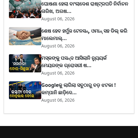
ଘୋଷଣା ହେଲା ବାଂଲାଦେଶ ରାଷ୍ଟ୍ରପତି ନିର୍ବାଚନ
ତାରିଖ, ଅଗଷ...
August 06, 2026
ଶେଷ ହେବ ହର୍ମୁଜ ଟେନସନ୍, ଓମାନ୍ ସହ ଡିଲ୍ କରି
ମାଲେମାଲ୍...
August 06, 2026
ମସ୍କଙ୍କୁ ପସନ୍ଦ ଆସିଲାନି ନ୍ୟୁୟର୍କ
ମେୟରଙ୍କ ଗ୍ରୋସରୀ ଷ...
August 06, 2026
Googleକୁ ଲାଗିଲା ସବୁଠାରୁ ବଡ଼ ଝଟକା !
କମ୍ପାନି ଛାଡ଼ିଦେ...
August 06, 2026