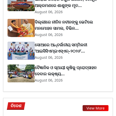
ଆକ୍ରମଣରେ ଶାଶୁଙ୍କ ମୃତ...
August 06, 2026
ଦିଲ୍ଲୀରେ ନୀତିନ ନବୀନଙ୍କୁ ଭେଟିଲେ
ମନମୋହନ ସାମଲ, ବିଭିନ...
August 06, 2026
ସୋଆରେ ଆନ୍ତର୍ଜାତୀୟ ସମ୍ମିଳନୀ
‘ଆଇସିସିଏମ୍ଇଏସ୍ଏଚ୍–୨୦୨୬’...
August 06, 2026
ବୈଜ୍ଞାନିକ ଓ ସ୍ଥାୟୀ କୃଷିକୁ ପ୍ରୋତ୍ସାହନ
ଦେବାର ଲକ୍ଷ୍ୟ...
August 06, 2026
ବିଦେଶ
View More