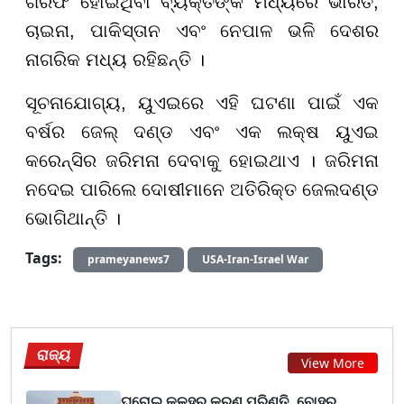
ଗିରଫ ହୋଇଥିବା ବ୍ୟକ୍ତିଙ୍କ ମଧ୍ୟରେ ଭାରତ,
ଚାଇନା, ପାକିସ୍ତାନ ଏବଂ ନେପାଳ ଭଳି ଦେଶର
ନାଗରିକ ମଧ୍ୟ ରହିଛନ୍ତି ।
ସୂଚନାଯୋଗ୍ୟ, ୟୁଏଇରେ ଏହି ଘଟଣା ପାଇଁ ଏକ
ବର୍ଷର ଜେଲ୍ ଦଣ୍ଡ ଏବଂ ଏକ ଲକ୍ଷ ୟୁଏଇ
କରେନ୍ସିର ଜରିମନା ଦେବାକୁ ହୋଇଥାଏ । ଜରିମନା
ନଦେଇ ପାରିଲେ ଦୋଷୀମାନେ ଅତିରିକ୍ତ ଜେଲଦଣ୍ଡ
ଭୋଗିଥାନ୍ତି ।
Tags:
prameyanews7
USA-Iran-Israel War
ରାଜ୍ୟ
View More
ଘରୋଇ କଳହର କରୁଣ ପରିଣତି, ବୋହୂର