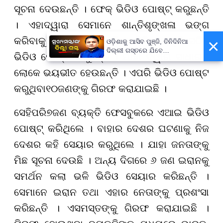
ସୂଚନା ଦେଉଛନ୍ତି । ଫେକ୍ ଭିଡିଓ ପୋଷ୍ଟ୍ କରୁଛନ୍ତି
। ଏହାଦ୍ୱାରା ସେମାନେ ଶାନ୍ତିଶୃଙ୍ଖଳା ଭଙ୍ଗ
କରିବାକୁ ଚେଷ୍ଟା କରୁଛନ୍ତି । କିଛି ବ୍ୟକ୍ତି ସଠିକ୍
×
ଓଡ଼ିଶାକୁ ଆସିବ ପୁଞ୍ଜି, ତିନିଦିନିଆ
ଦିଲ୍ଲୀ ଗସ୍ତରେ ଯିବେ
ଭିଡିଓ ପୋଷ୍ଟ କରୁଛନ୍ତି । ଯାହା ଦ୍ୱାରା ସାଧାରଣ
ମୁଖ୍ୟମନ୍ତ୍ରୀ ମୋହନ ମାଝୀ
ଲୋକେ ଭୟଭୀତ ହେଉଛନ୍ତି । ଏପରି ଭିଡିଓ ପୋଷ୍ଟ
କରୁଥିବା
୧୦
ଜଣଙ୍କୁ ଗିରଫ କରାଯାଇଛି ।
ସେହିପରି
୭
ଜଣ ବ୍ୟକ୍ତି ଫେସବୁକରେ ଏଆଇ ଭିଡିଓ
ପୋଷ୍ଟ୍ କରିଥିଲେ । ବାହାର ଦେଶର ଘଟଣାକୁ ନିଜ
ଦେଶର କହି ସେୟାର କରୁଥିଲେ । ଯାହା ଜନତାଙ୍କୁ
ମିଛ ସୂଚନା ଦେଉଛି । ଅନ୍ୟ ଦିଗରେ
୬
ଜଣ ଇରାନକୁ
ସମର୍ଥନ କଲା ଭଳି ଭିଡିଓ ସେୟାର କରିଛନ୍ତି ।
ସେମାନେ ଇରାନ ତଥା ଏହାର ନେତାଙ୍କୁ ପ୍ରଶଂସା
କରିଛନ୍ତି । ଏସମସ୍ତଙ୍କୁ ଗିରଫ କରାଯାଇଛି ।