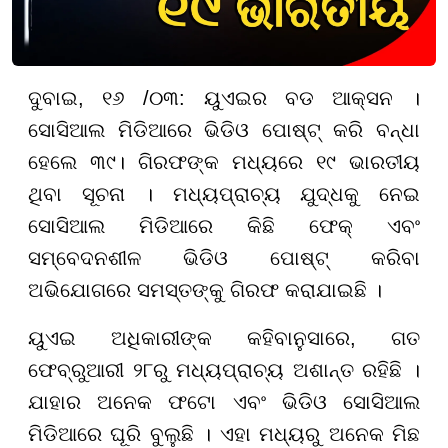
ଦୁବାଇ, ୧୬ /୦୩:
ୟୁଏଇର ବଡ ଆକ୍ସନ ।
ସୋସିଆଲ ମିଡିଆରେ ଭିଡିଓ ପୋଷ୍ଟ୍ କରି ବନ୍ଧା
ହେଲେ
୩୯
। ଗିରଫଙ୍କ ମଧ୍ୟରେ
୧୯
ଭାରତୀୟ
ଥିବା ସୂଚନା । ମଧ୍ୟପ୍ରାଚ୍ୟ ଯୁଦ୍ଧକୁ ନେଇ
ସୋସିଆଲ ମିଡିଆରେ କିଛି ଫେକ୍ ଏବଂ
ସମ୍ବେଦନଶୀଳ ଭିଡିଓ ପୋଷ୍ଟ୍ କରିବା
ଅଭିଯୋଗରେ ସମସ୍ତଙ୍କୁ ଗିରଫ କରାଯାଇଛି ।
ୟୁଏଇ ଅଧିକାରୀଙ୍କ କହିବାନୁସାରେ, ଗତ
ଫେବ୍ରୁଆରୀ
୨୮
ରୁ ମଧ୍ୟପ୍ରାଚ୍ୟ ଅଶାନ୍ତ ରହିଛି ।
ଯାହାର ଅନେକ ଫଟୋ ଏବଂ ଭିଡିଓ ସୋସିଆଲ
ମିଡିଆରେ ଘୂରି ବୁଲୁଛି । ଏହା ମଧ୍ୟରୁ ଅନେକ ମିଛ